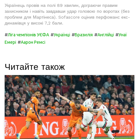
Українець провів на полі 89 хвилин, дограючи правим
захисником і навіть завдавши удар головою по воротах (без
проблем для Мартінеса). Sofascore оцінив перфоманс екс-
динамівця у високі 7,2 бали.
#
#
#
#
#
Ліга чемпіонів УЄФА
Українці
Бразилія
Англійці
Унаї
#
Емері
Аарон Ремсі
Читайте також