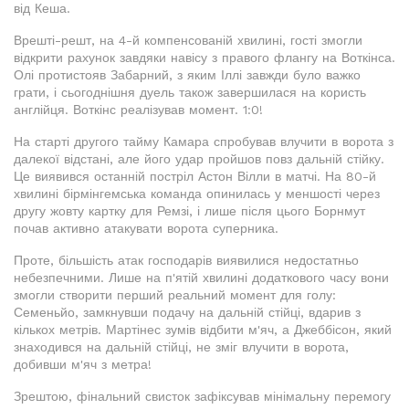
від Кеша.
Врешті-решт, на 4-й компенсованій хвилині, гості змогли
відкрити рахунок завдяки навісу з правого флангу на Воткінса.
Олі протистояв Забарний, з яким Іллі завжди було важко
грати, і сьогоднішня дуель також завершилася на користь
англійця. Воткінс реалізував момент. 1:0!
На старті другого тайму Камара спробував влучити в ворота з
далекої відстані, але його удар пройшов повз дальній стійку.
Це виявився останній постріл Астон Вілли в матчі. На 80-й
хвилині бірмінгемська команда опинилась у меншості через
другу жовту картку для Ремзі, і лише після цього Борнмут
почав активно атакувати ворота суперника.
Проте, більшість атак господарів виявилися недостатньо
небезпечними. Лише на п'ятій хвилині додаткового часу вони
змогли створити перший реальний момент для голу:
Семеньйо, замкнувши подачу на дальній стійці, вдарив з
кількох метрів. Мартінес зумів відбити м'яч, а Джеббісон, який
знаходився на дальній стійці, не зміг влучити в ворота,
добивши м'яч з метра!
Зрештою, фінальний свисток зафіксував мінімальну перемогу