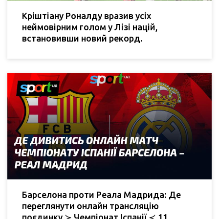
Кріштіану Роналду вразив усіх
неймовірним голом у Лізі націй,
встановивши новий рекорд.
Барселона проти Реала Мадрида: Де
переглянути онлайн трансляцію
поєдинку ≻ Чемпіонат Іспанії ≺ 11