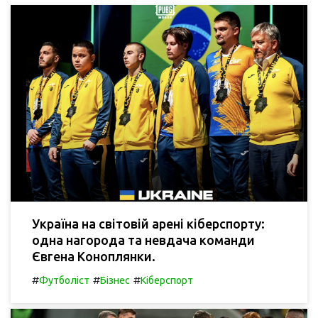
Україна на світовій арені кіберспорту:
одна нагорода та невдача команди
Євгена Коноплянки.
#
#
#
Футболіст
Бізнес
Кіберспорт