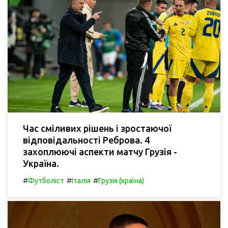
Час сміливих рішень і зростаючої
відповідальності Реброва. 4
захоплюючі аспекти матчу Грузія -
Україна.
#
#
#
Футболіст
Італія
Грузія (країна)