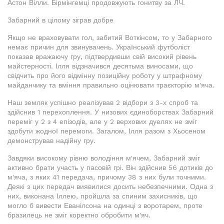
Астон Вілли. Бірмінгемці продовжують гонитву за ЛЧ.
Забарний в цілому зіграв добре
Якщо не враховувати гол, забитий Воткінсом, то у Забарного
немає причин для звинувачень. Український футболіст
показав вражаючу гру, підтвердивши свій високий рівень
майстерності. Ілля відзначився десятьма виносами, що
свідчить про його відмінну позиційну роботу у штрафному
майданчику та вміння правильно оцінювати траєкторію м'яча.
Наш земляк успішно реалізував 2 відбори з 3-х спроб та
здійснив 1 перехоплення. У низових єдиноборствах Забарний
переміг у 2 з 4 епізодів, але у 2 верхових дуелях не зміг
здобути жодної перемоги. Загалом, Ілля разом з Хьосеном
демонстрував надійну гру.
Завдяки високому рівню володіння м'ячем, Забарний зміг
активно брати участь у пасовій грі. Він здійснив 56 дотиків до
м'яча, з яких 41 передача, причому 38 з них були точними.
Деякі з цих передач виявилися досить небезпечними. Одна з
них, виконана Іллею, пройшла за спиним захисників, що
могло б вивести Еванілсона на одинці з воротарем, проте
бразилець не зміг коректно обробити м'яч.