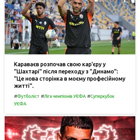
Караваєв розпочав свою кар'єру у
"Шахтарі" після переходу з "Динамо":
"Це нова сторінка в моєму професійному
житті".
#
#
#
Футболіст
Ліга чемпіонів УЄФА
Суперкубок
УЄФА