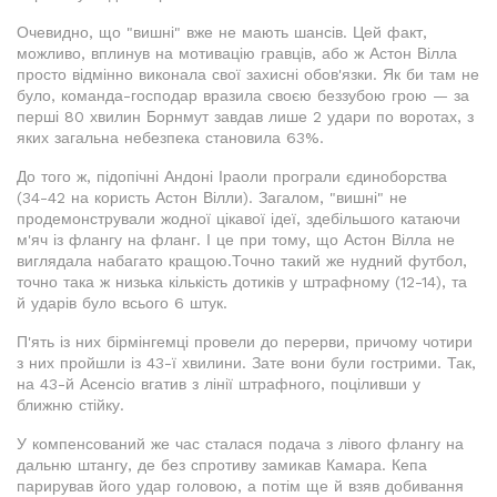
Очевидно, що "вишні" вже не мають шансів. Цей факт,
можливо, вплинув на мотивацію гравців, або ж Астон Вілла
просто відмінно виконала свої захисні обов'язки. Як би там не
було, команда-господар вразила своєю беззубою грою — за
перші 80 хвилин Борнмут завдав лише 2 удари по воротах, з
яких загальна небезпека становила 63%.
До того ж, підопічні Андоні Іраоли програли єдиноборства
(34-42 на користь Астон Вілли). Загалом, "вишні" не
продемонстрували жодної цікавої ідеї, здебільшого катаючи
м'яч із флангу на фланг. І це при тому, що Астон Вілла не
виглядала набагато кращою.Точно такий же нудний футбол,
точно така ж низька кількість дотиків у штрафному (12-14), та
й ударів було всього 6 штук.
П'ять із них бірмінгемці провели до перерви, причому чотири
з них пройшли із 43-ї хвилини. Зате вони були гострими. Так,
на 43-й Асенсіо вгатив з лінії штрафного, поціливши у
ближню стійку.
У компенсований же час сталася подача з лівого флангу на
дальню штангу, де без спротиву замикав Камара. Кепа
парирував його удар головою, а потім ще й взяв добивання