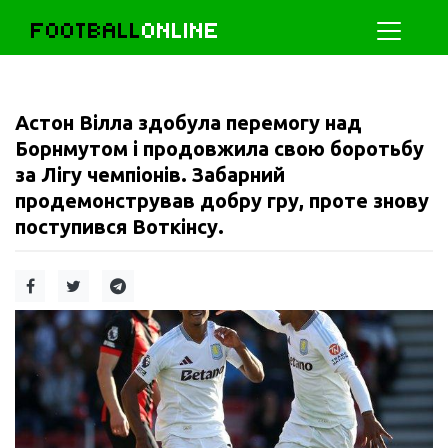
FOOTBALL
ONLINE
Астон Вілла здобула перемогу над
Борнмутом і продовжила свою боротьбу
за Лігу чемпіонів. Забарний
продемонстрував добру гру, проте знову
поступився Воткінсу.