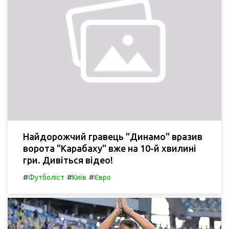
Найдорожчий гравець "Динамо" вразив
ворота "Карабаху" вже на 10-й хвилині
гри. Дивіться відео!
#
#
#
Футболіст
Київ
Євро