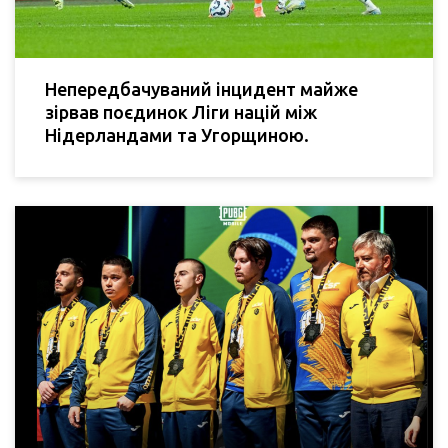
Непередбачуваний інцидент майже
зірвав поєдинок Ліги націй між
Нідерландами та Угорщиною.