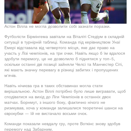
Астон Вілла не могла дозволити собі зазнати поразки.
Футболісти Бірмінгема завітали на Віталіті Стедіум в складній
ситуації в турнірній таблиці. Команда під керівництвом Унаї
Емері відставала від четвертого місця, яке дає право на
участь у Лізі чемпіонів, на три очки. Навіть якщо б їм вдалося
здобути перемогу, це не дозволило б піднятися у топ-5,
оскільки останні дві позиції зайняли Челсі та Манчестер Сіті,
які мають значну перевагу в різниці забитих і пропущених
м'ячів.
Навіть нічиєва гра в таких обставинах могла стати
вирішальною. Астон Віллі потрібно було лише вигравати, щоб
сподіватися на вихід до Ліги Чемпіонів в останніх двох
матчах. Борнмут, з іншого боку, фактично нічого не
ризикував, хоча у команди залишалися теоретичні шанси на
єврокубки — їй не вистачало восьми очок.
Команди показали невдалу гру, проте Воткінс знову здобув
перемогу над Забарним.