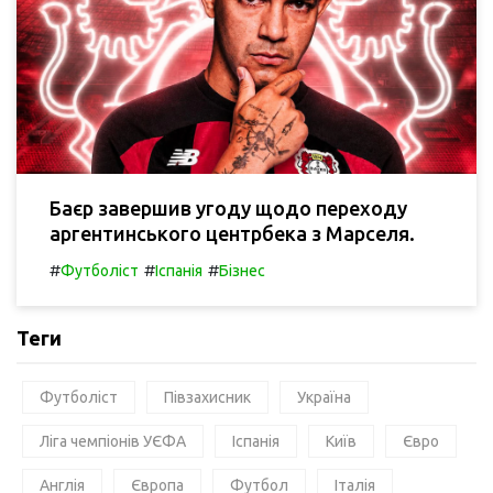
Баєр завершив угоду щодо переходу
аргентинського центрбека з Марселя.
#
#
#
Футболіст
Іспанія
Бізнес
Теги
Футболіст
Півзахисник
Україна
Ліга чемпіонів УЄФА
Іспанія
Київ
Євро
Англія
Європа
Футбол
Італія