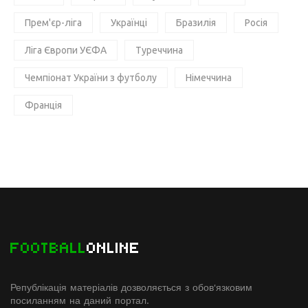
Прем'єр-ліга
Українці
Бразилія
Росія
Ліга Європи УЄФА
Туреччина
Чемпіонат України з футболу
Німеччина
Франція
FOOTBALL
ONLINE
Републікація матеріалів дозволяється з обов'язковим
посиланням на даний портал.