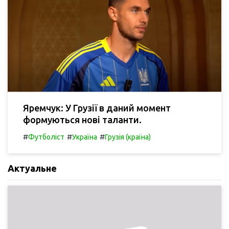
Яремчук: У Грузії в даний момент
формуються нові таланти.
#
#
#
Футболіст
Україна
Грузія (країна)
Актуальне