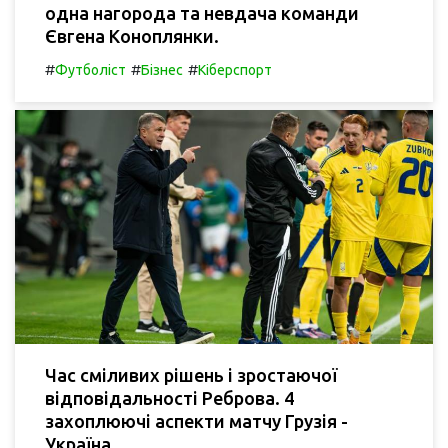
одна нагорода та невдача команди
Євгена Коноплянки.
#
#
#
Футболіст
Бізнес
Кіберспорт
Час сміливих рішень і зростаючої
відповідальності Реброва. 4
захоплюючі аспекти матчу Грузія -
Україна.