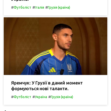
#
#
#
Футболіст
Італія
Грузія (країна)
Яремчук: У Грузії в даний момент
формуються нові таланти.
#
#
#
Футболіст
Україна
Грузія (країна)