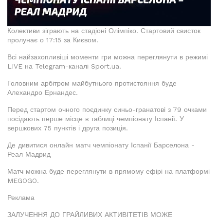
Колективи зіграють на стадіоні Олімпіко. Стартовий свисток
пролунає о 17:15 за Києвом.
Всі найзахопливіші моменти гри можна переглянути в режимі
LIVE на Telegram-каналі Sport.ua.
Головним арбітром майбутнього протистояння буде
Алехандро Ернандес.
Перед стартом очного поєдинку синьо-гранатові з 79 очками
посідають перше місце в таблиці чемпіонату Іспанії. У
вершкових 75 пунктів і друга позиція.
Де дивитися онлайн матч чемпіонату Іспанії Барселона -
Реал Мадрид
Матч можна буде переглянути в прямому ефірі на платформі
MEGOGO.
Реклама
ЗАЛУЧЕННЯ ДО ГРАЙЛИВИХ АКТИВІТЕТІВ МОЖЕ