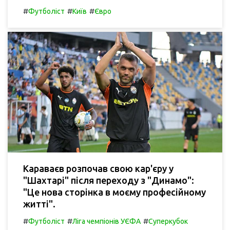
#
#
#
Футболіст
Київ
Євро
Караваєв розпочав свою кар'єру у
"Шахтарі" після переходу з "Динамо":
"Це нова сторінка в моєму професійному
житті".
#
#
#
Футболіст
Ліга чемпіонів УЄФА
Суперкубок