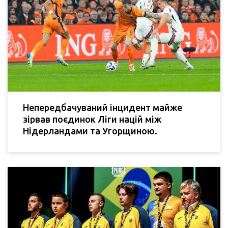
Непередбачуваний інцидент майже
зірвав поєдинок Ліги націй між
Нідерландами та Угорщиною.