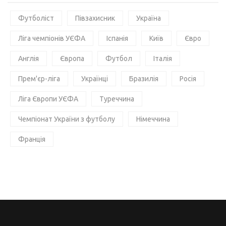
Футболіст
Півзахисник
Україна
Ліга чемпіонів УЄФА
Іспанія
Київ
Євро
Англія
Європа
Футбол
Італія
Прем'єр-ліга
Українці
Бразилія
Росія
Ліга Європи УЄФА
Туреччина
Чемпіонат України з футболу
Німеччина
Франція