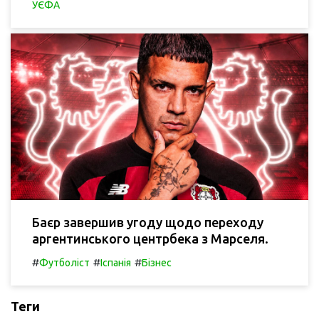
УЄФА
Баєр завершив угоду щодо переходу
аргентинського центрбека з Марселя.
#
#
#
Футболіст
Іспанія
Бізнес
Теги