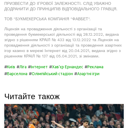
ПРИЗВЕСТИ ДО ІГРОВОЇ ЗАЛЕЖНОСТІ. СЛІД УВАЖНО
ДОДРАНИТИ ДО ПРИНЦИПІВ ВІДПОВІДАЛЬНОГО ГРАВЦЯ.
ТОВ "БУКМЕКЕРСЬКА КОМПАНІЯ "ФАВБЕТ".
Ліцензія на провадження діяльності з організації та
проведення букмекерської діяльності від 28.12.2022, видана
згідно з рішенням КРАІЛ № 433 від 13.12.2022 та Ліцензія на
провадження діяльності з організації та проведення азартних
ігор казино в мережі Інтернет від 20.04.2021, видана згідно з
рішенням КРАІЛ № 137 від 05.04.2021, зі змінами.
#
#
#
#
#
Київ
Ліга
Інтернет
Хав'єр Ернандес
Реклама
#
#
#
Барселона
Олімпійський стадіон
Азартні ігри
Читайте також