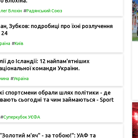
о Блохіна.
#
лег Блохін
Радянський Союз
ан, Зубков: подробиці про їхні розлучення
 24
#
раїна
Київ
ії до Ісландії: 12 найпам'ятніших
аціональної команди України.
#
чина
Україна
ькі спортсмени обрали шлях політики - де
вають сьогодні та чим займаються - Sport
#
Суперкубок УЄФА
"Золотий м'яч" - за тобою!": УАФ та