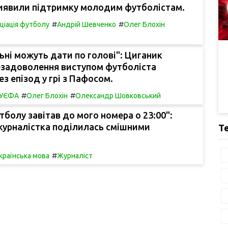
иявили підтримку молодим футболістам.
#
#
оціація футболу
Андрій Шевченко
Олег Блохін
ьні можуть дати по голові": Циганик
езадоволення виступом футболіста
з епізод у грі з Пафосом.
#
#
в УЄФА
Олег Блохін
Олександр Шовковський
тболу завітав до мого номера о 23:00":
журналістка поділилась смішними
Т
#
країнська мова
Журналіст