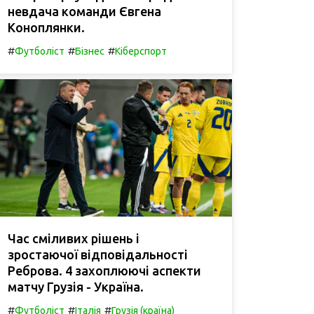
невдача команди Євгена
Коноплянки.
#
#
#
Футболіст
Бізнес
Кіберспорт
Час сміливих рішень і
зростаючої відповідальності
Реброва. 4 захоплюючі аспекти
матчу Грузія - Україна.
#
#
#
Футболіст
Італія
Грузія (країна)