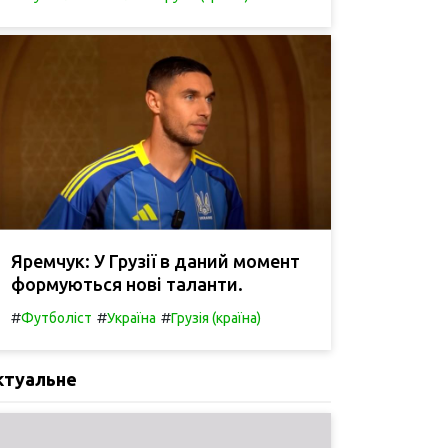
Яремчук: У Грузії в даний момент
формуються нові таланти.
#
#
#
Футболіст
Україна
Грузія (країна)
ктуальне