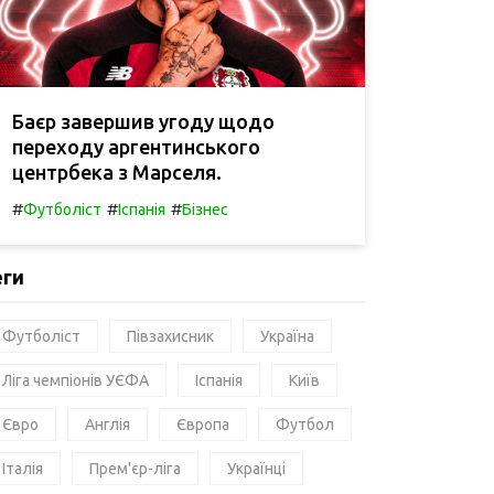
Баєр завершив угоду щодо
переходу аргентинського
центрбека з Марселя.
#
#
#
Футболіст
Іспанія
Бізнес
еги
Футболіст
Півзахисник
Україна
Ліга чемпіонів УЄФА
Іспанія
Київ
Євро
Англія
Європа
Футбол
Італія
Прем'єр-ліга
Українці