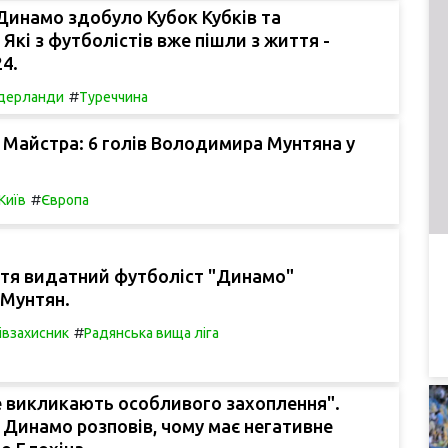
 Динамо здобуло Кубок Кубків та
 Які з футболістів вже пішли з життя -
24.
#
дерланди
Туреччина
Майстра: 6 голів Володимира Мунтяна у
#
Київ
Європа
ття видатний футболіст "Динамо"
Мунтян.
#
івзахисник
Радянська вища ліга
е викликають особливого захоплення".
 Динамо розповів, чому має негативне