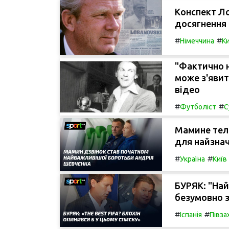
Конспект Ло
досягнення
#
#
Німеччина
Ки
"Фактично н
може з'явит
відео
#
#
Футболіст
С
Мамине тел
для найзнач
#
#
Україна
Київ
БУРЯК: "Най
безумовно з
#
#
Іспанія
Півза