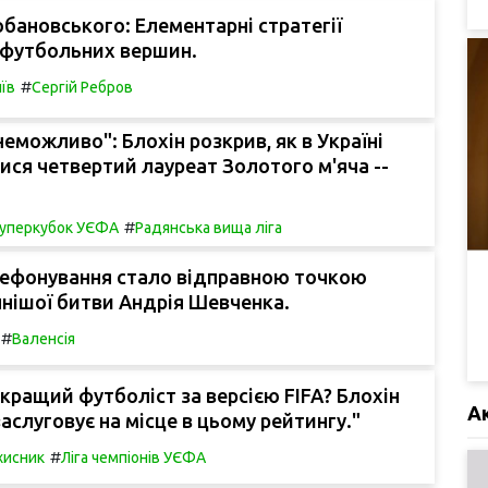
бановського: Елементарні стратегії
 футбольних вершин.
#
їв
Сергій Ребров
еможливо": Блохін розкрив, як в Україні
ися четвертий лауреат Золотого м'яча --
#
уперкубок УЄФА
Радянська вища ліга
ефонування стало відправною точкою
нішої битви Андрія Шевченка.
#
Валенсія
кращий футболіст за версією FIFA? Блохін
А
аслуговує на місце в цьому рейтингу."
#
хисник
Ліга чемпіонів УЄФА