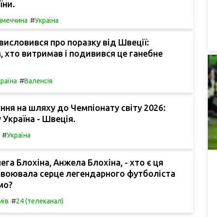
їни.
#
імеччина
Україна
исловився про поразку від Швеції:
, хто витримав і подивився це ганебне
#
раїна
Валенсія
ання на шляху до Чемпіонату світу 2026:
 Україна - Швеція.
#
Україна
га Блохіна, Анжела Блохіна, - хто є ця
авоювала серце легендарного футболіста
мо?
#
иїв
24 (телеканал)