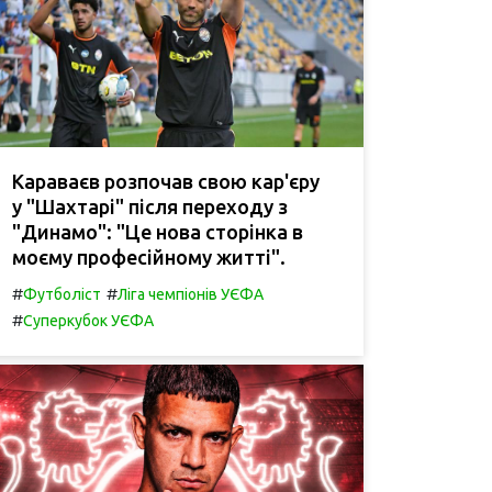
Караваєв розпочав свою кар'єру
у "Шахтарі" після переходу з
"Динамо": "Це нова сторінка в
моєму професійному житті".
#
#
Футболіст
Ліга чемпіонів УЄФА
#
Суперкубок УЄФА