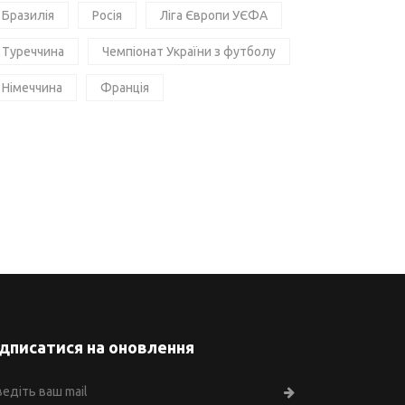
Бразилія
Росія
Ліга Європи УЄФА
Туреччина
Чемпіонат України з футболу
Німеччина
Франція
ідписатися на оновлення