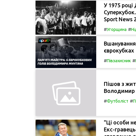
У 1975 році
Суперкубок.
Sport News 
#
#
Угорщина
Ні
Вшанування 
єврокубках
#
#
Півзахисник
Пішов з жи
Володимир 
#
#
Футболіст
П
"Ці особи н
Екс-гравець