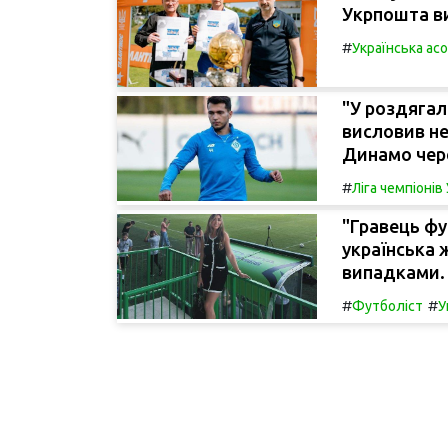
Укрпошта в
#
Українська ас
"У роздягал
висловив н
Динамо чере
#
Ліга чемпіоні
"Гравець фу
українська 
випадками.
#
#
Футболіст
У