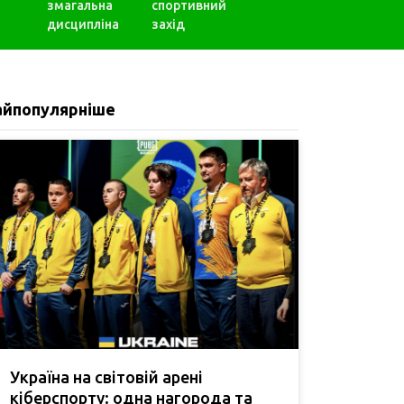
змагальна
спортивний
дисципліна
захід
айпопулярніше
Україна на світовій арені
кіберспорту: одна нагорода та