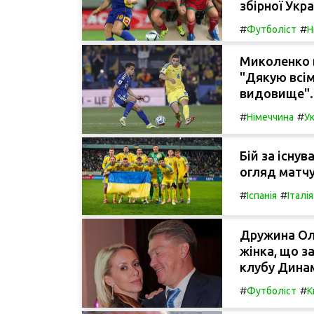
збірної Укра
#
#
Футболіст
Н
Миколенко в
"Дякую всім
видовище".
#
#
Німеччина
Ук
Бій за існув
огляд матчу
#
#
Іспанія
Італія
Дружина Оле
жінка, що з
клубу Дина
#
#
Футболіст
К