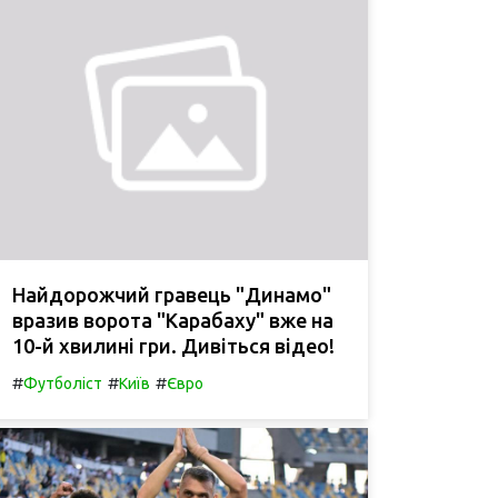
Найдорожчий гравець "Динамо"
вразив ворота "Карабаху" вже на
10-й хвилині гри. Дивіться відео!
#
#
#
Футболіст
Київ
Євро