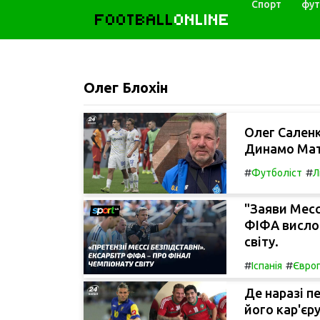
Спорт
фут
FOOTBALL
ONLINE
Олег Блохін
Олег Сален
Динамо Мат
#
#
Футболіст
Л
"Заяви Месс
ФІФА висло
світу.
#
#
Іспанія
Євро
Де наразі п
його кар'єр