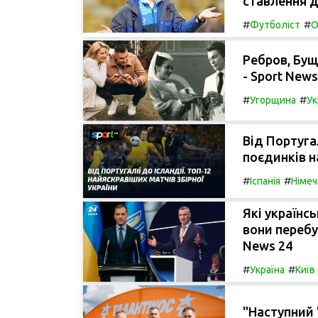
ставлення д
#
#
Футболіст
О
Ребров, Бущ
- Sport News
#
#
Угорщина
Ук
Від Португал
поєдинків н
#
#
Іспанія
Німеч
Які українс
вони перебу
News 24
#
#
Україна
Київ
"Наступний 