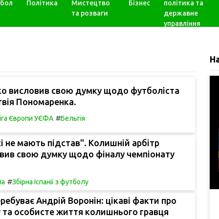
бол
Політика
Мистецтво
Бізнес
політика та
та розваги
державне
управління
Н
ко висловив свою думку щодо футболіста
вія Пономаренка.
#
іга Європи УЄФА
Бельгія
і не мають підстав". Колишній арбітр
вив свою думку щодо фіналу чемпіонату
#
па
Збірна Іспанії з футболу
еребуває Андрій Воронін: цікаві факти про
у та особисте життя колишнього гравця