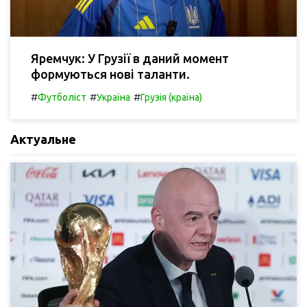
Яремчук: У Грузії в даний момент
формуються нові таланти.
#
#
#
Футболіст
Україна
Грузія (країна)
Актуальне