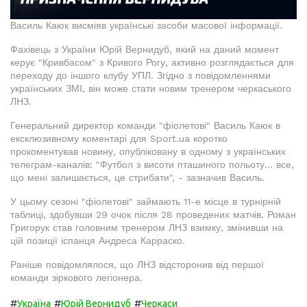
Василь Каюк висміяв українські засоби масової інформації.
Фахівець з України Юрій Вернидуб, який на даний момент
керує "Кривбасом" з Кривого Рогу, активно розглядається для
переходу до іншого клубу УПЛ. Згідно з повідомленнями
українських ЗМІ, він може стати новим тренером черкаського
ЛНЗ.
Генеральний директор команди "фіолетові" Василь Каюк в
ексклюзивному коментарі для Sport.ua коротко
прокоментував новину, опубліковану в одному з українських
телеграм-каналів: "Футбол з висоти пташиного польоту... все,
що мені залишається, це стрибати", - зазначив Василь.
У цьому сезоні "фіолетові" займають 11-е місце в турнірній
таблиці, здобувши 29 очок після 28 проведених матчів. Роман
Григорук став головним тренером ЛНЗ взимку, змінивши на
цій позиції іспанця Андреса Карраско.
Раніше повідомлялося, що ЛНЗ відсторонив від першої
команди зіркового легіонера.
#
#
#
Україна
Юрій Вернидуб
Черкаси