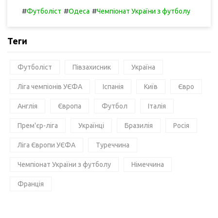
#
#
#
Футболіст
Одеса
Чемпіонат України з футболу
Теги
Футболіст
Півзахисник
Україна
Ліга чемпіонів УЄФА
Іспанія
Київ
Євро
Англія
Європа
Футбол
Італія
Прем'єр-ліга
Українці
Бразилія
Росія
Ліга Європи УЄФА
Туреччина
Чемпіонат України з футболу
Німеччина
Франція