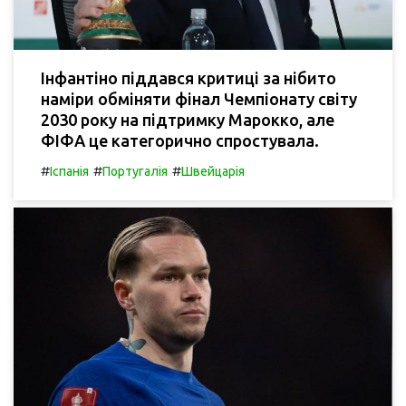
Інфантіно піддався критиці за нібито
наміри обміняти фінал Чемпіонату світу
2030 року на підтримку Марокко, але
ФІФА це категорично спростувала.
#
#
#
Іспанія
Португалія
Швейцарія