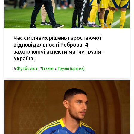
Час сміливих рішень і зростаючої
відповідальності Реброва. 4
захоплюючі аспекти матчу Грузія -
Україна.
#
#
#
Футболіст
Італія
Грузія (країна)