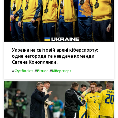
Україна на світовій арені кіберспорту:
одна нагорода та невдача команди
Євгена Коноплянки.
#
#
#
Футболіст
Бізнес
Кіберспорт