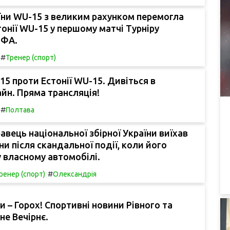
їни WU-15 з великим рахунком перемогла
онії WU-15 у першому матчі Турніру
ЄФА.
#
Тренер (спорт)
15 проти Естонії WU-15. Дивіться в
йн. Пряма трансляція!
#
Полтава
авець національної збірної України виїхав
ни після скандальної події, коли його
 власному автомобілі.
#
ренер (спорт)
Олександрія
ни – Горох! Спортивні новини Рівного та
вне Вечірнє.