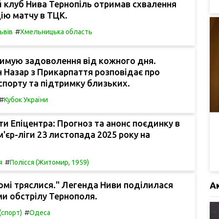
 клуб Нива Тернопіль отримав схвалення
цію матчу в ТЦК.
#
ьвів
Хмельницька область
римую задоволення від кожного дня.
н Назар з Прикарпаття розповідає про
спорту та підтримку близьких.
#
Кубок України
ти Епіцентра: Прогноз та анонс поєдинку в
'єр-ліги 23 листопада 2025 року на
#
я
Полісся (Житомир, 1959)
 домі тряслися." Легенда Ниви поділилася
А
и обстрілу Тернополя.
#
(спорт)
Одеса