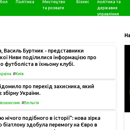
бол
Політика
Мистецтво
Бізнес
політика та
та розваги
державне
управління
Н
, Василь Буртник - представники
кої Ниви поділилися інформацією про
о футболіста в їхньому клубі.
#
країна
Київ
домило про перехід захисника, який
 збірну України.
#
івзахисник
Бельгія
 нічого подібного в історії": нова зірка
о біатлону здобула перемогу на Євро в