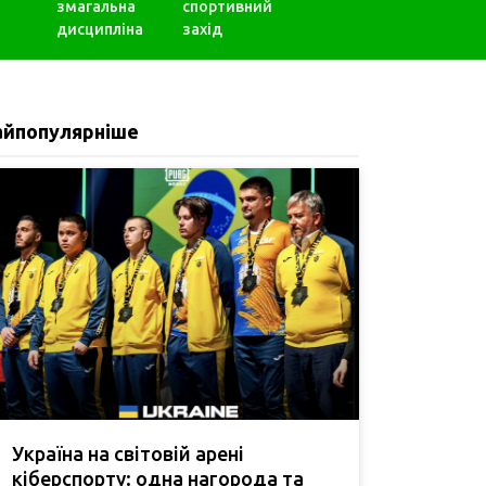
змагальна
спортивний
дисципліна
захід
айпопулярніше
Україна на світовій арені
кіберспорту: одна нагорода та