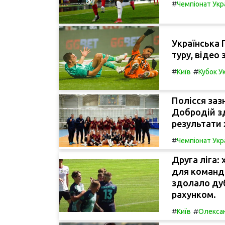
#
Чемпіонат Укр
Українська П
туру, відео
#
#
Київ
Кубок У
Полісся заз
Добродій з
результати 
#
Чемпіонат Укр
Друга ліга:
для команди
здолало ду
рахунком.
#
#
Київ
Олекса