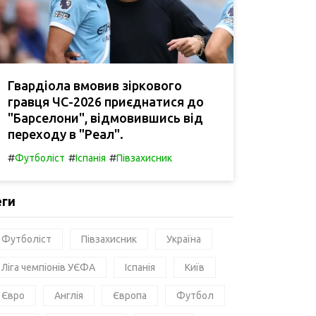
Гвардіола вмовив зіркового
гравця ЧС-2026 приєднатися до
"Барселони", відмовившись від
переходу в "Реал".
#
#
#
Футболіст
Іспанія
Півзахисник
еги
Футболіст
Півзахисник
Україна
Ліга чемпіонів УЄФА
Іспанія
Київ
Євро
Англія
Європа
Футбол