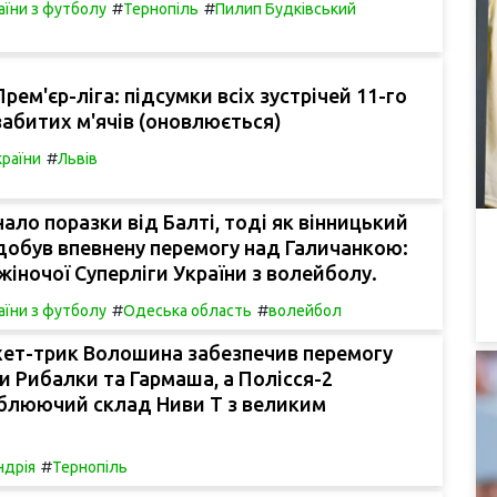
#
#
аїни з футболу
Тернопіль
Пилип Будківський
рем'єр-ліга: підсумки всіх зустрічей 11-го
 забитих м'ячів (оновлюється)
#
країни
Львів
нало поразки від Балті, тоді як вінницький
добув впевнену перемогу над Галичанкою:
жіночої Суперліги України з волейболу.
#
#
аїни з футболу
Одеська область
волейбол
 хет-трик Волошина забезпечив перемогу
 Рибалки та Гармаша, а Полісся-2
блюючий склад Ниви Т з великим
#
ндрія
Тернопіль