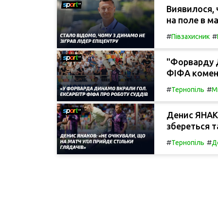
Виявилося, 
на поле в м
#
#
Півзахисник
"Форварду 
ФІФА комент
#
#
Тернопіль
М
Денис ЯНАКО
збереться т
#
#
Тернопіль
Д