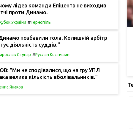
чому лідер команди Епіцентр не виходив
атчі проти Динамо.
#
Кубок України
Тернопіль
Динамо позбавили гола. Колишній арбітр
ує діяльність суддів."
#
ирослав Ступар
Руслан Костишин
В: "Ми не сподівалися, що на гру УПЛ
ака велика кількість вболівальників."
Т
енис Янаков