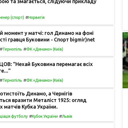
трою та змагається, слідуючи прикладу
#
енер (спорт)
Норвегія
 момент у матчі: гол Динамо на фоні
ті гравця Буковини - Спорт bigmir)net
#
#
Тернопіль
ФК «Динамо» (Київ)
ОВ: "Нехай Буковина перемагає всіх
е..."
#
#
Тернопіль
ФК «Динамо» (Київ)
отистоїть Динамо, а Чернігів
ься вразити Металіст 1925: огляд
х матчів Кубка України.
#
#
оціація футболу
Кубок України
Львів