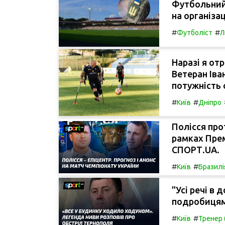
Футбольний
на організа
#
#
Футболіст
Л
Наразі я от
Ветеран Іва
потужність 
#
#
Київ
Дніпро
Полісся про
рамках Прем
СПОРТ.UA.
#
#
Київ
Бразилі
"Усі речі в
подробицям
#
#
Київ
Тренер 