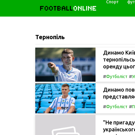
Спорт
фут
FOOTBALL
ONLINE
Тернопіль
Динамо Київ
тернопільсь
оренду цьог
#
#
Футболіст
У
Динамо пові
представляє
#
#
Футболіст
П
"Не пригадую
українськог