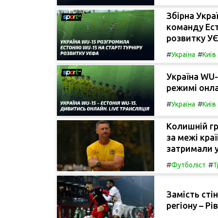
Збірна Укра
команду Ест
розвитку У
#
#
Україна
Київ
Україна WU-
режимі онла
#
#
Україна
Київ
Колишній гр
за межі краї
затримали у
#
#
Футболіст
Т
Замість сті
регіону – Рі