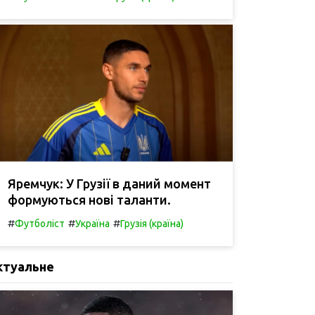
Яремчук: У Грузії в даний момент
формуються нові таланти.
#
#
#
Футболіст
Україна
Грузія (країна)
ктуальне