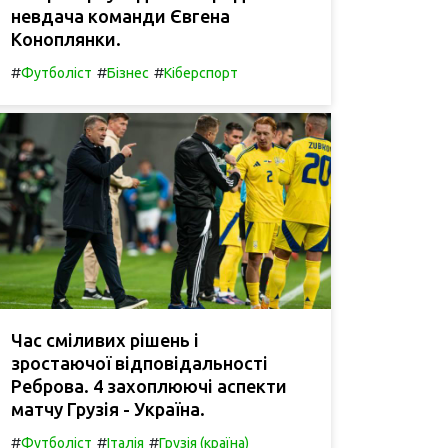
невдача команди Євгена
Коноплянки.
#
#
#
Футболіст
Бізнес
Кіберспорт
Час сміливих рішень і
зростаючої відповідальності
Реброва. 4 захоплюючі аспекти
матчу Грузія - Україна.
#
#
#
Футболіст
Італія
Грузія (країна)