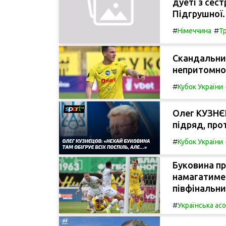
дуеті з сес
Підгрушної.
#
#
Німеччина
Тр
Скандальний
непритомнос
#
Кубок України
Олег КУЗНЄЦ
підряд, прот
#
Кубок України
Буковина пр
намагатимет
півфінальни
#
Українська ас