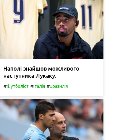
Наполі знайшов можливого
наступника Лукаку.
#
#
#
Футболіст
Італія
Бразилія