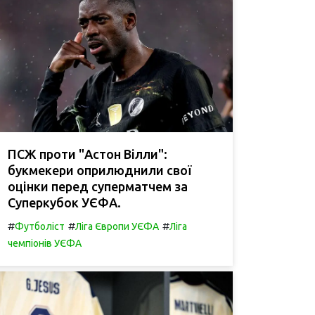
ПСЖ проти "Астон Вілли":
букмекери оприлюднили свої
оцінки перед суперматчем за
Суперкубок УЄФА.
#
#
#
Футболіст
Ліга Європи УЄФА
Ліга
чемпіонів УЄФА