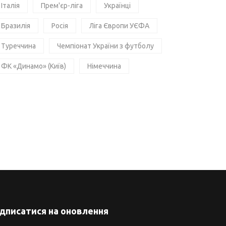
Італія
Прем'єр-ліга
Українці
Бразилія
Росія
Ліга Європи УЄФА
Туреччина
Чемпіонат України з футболу
ФК «Динамо» (Київ)
Німеччина
ідписатися на оновлення