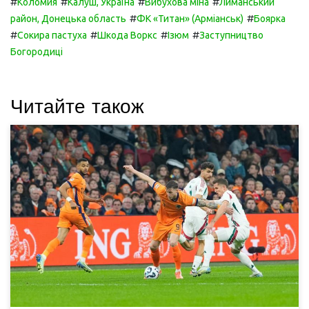
#
#
#
#
Коломия
Калуш, Україна
Вибухова міна
Лиманський
#
#
район, Донецька область
ФК «Титан» (Арміанськ)
Боярка
#
#
#
#
Сокира пастуха
Шкода Воркс
Ізюм
Заступництво
Богородиці
Читайте також