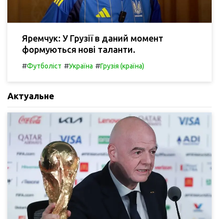
Яремчук: У Грузії в даний момент
формуються нові таланти.
#
#
#
Футболіст
Україна
Грузія (країна)
Актуальне