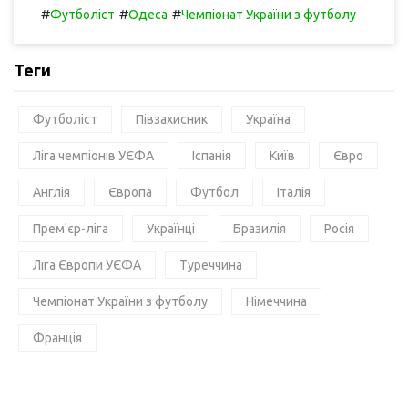
#
#
#
Футболіст
Одеса
Чемпіонат України з футболу
Теги
Футболіст
Півзахисник
Україна
Ліга чемпіонів УЄФА
Іспанія
Київ
Євро
Англія
Європа
Футбол
Італія
Прем'єр-ліга
Українці
Бразилія
Росія
Ліга Європи УЄФА
Туреччина
Чемпіонат України з футболу
Німеччина
Франція