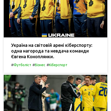
Україна на світовій арені кіберспорту:
одна нагорода та невдача команди
Євгена Коноплянки.
#
#
#
Футболіст
Бізнес
Кіберспорт