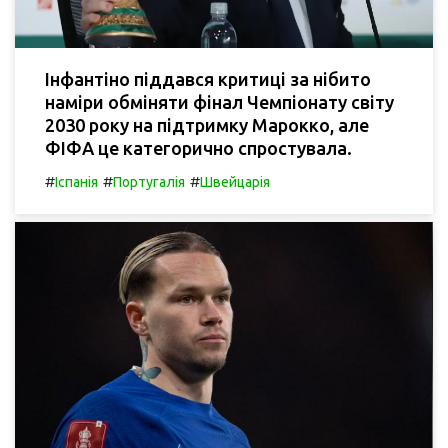
Інфантіно піддався критиці за нібито
наміри обміняти фінал Чемпіонату світу
2030 року на підтримку Марокко, але
ФІФА це категорично спростувала.
#
#
#
Іспанія
Португалія
Швейцарія