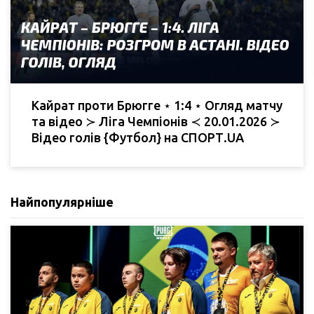
Кайрат проти Брюгге ⋆ 1:4 ⋆ Огляд матчу
та відео ≻ Ліга Чемпіонів ≺ 20.01.2026 ≻
Відео голів {Футбол} на СПОРТ.UA
Найпопулярніше