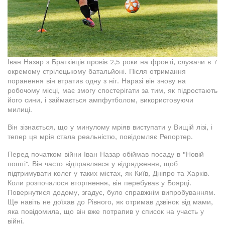
Іван Назар з Братківців провів 2,5 роки на фронті, служачи в 7
окремому стрілецькому батальйоні. Після отримання
поранення він втратив одну з ніг. Наразі він знову на
робочому місці, має змогу спостерігати за тим, як підростають
його сини, і займається ампфутболом, використовуючи
милиці.
Він зізнається, що у минулому мріяв виступати у Вищій лізі, і
тепер ця мрія стала реальністю, повідомляє Репортер.
Перед початком війни Іван Назар обіймав посаду в "Новій
пошті". Він часто відправлявся у відрядження, щоб
підтримувати колег у таких містах, як Київ, Дніпро та Харків.
Коли розпочалося вторгнення, він перебував у Боярці.
Повернутися додому, згадує, було справжнім випробуванням.
Ще навіть не доїхав до Рівного, як отримав дзвінок від мами,
яка повідомила, що він вже потрапив у список на участь у
війні.