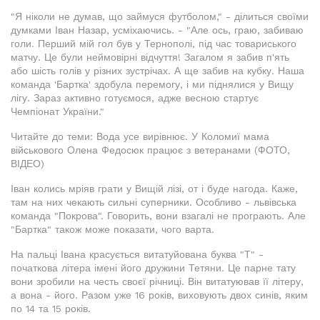
"Я ніколи не думав, що займуся футболом," - ділиться своїми
думками Іван Назар, усміхаючись. - "Але ось, граю, забиваю
голи. Перший мій гол був у Тернополі, під час товариського
матчу. Це були неймовірні відчуття! Загалом я забив п'ять
або шість голів у різних зустрічах. А ще забив на кубку. Наша
команда 'Бартка' здобула перемогу, і ми піднялися у Вищу
лігу. Зараз активно готуємося, адже весною стартує
Чемпіонат України."
Читайте до теми: Вода усе вирівнює. У Коломиї мама
військового Олена Федосюк працює з ветеранами (ФОТО,
ВІДЕО)
Іван колись мріяв грати у Вищій лізі, от і буде нагода. Каже,
там на них чекають сильні суперники. Особливо - львівська
команда "Покрова". Говорить, вони взагалі не програють. Але
"Бартка" також може показати, чого варта.
На пальці Івана красується витатуйована буква "Т" -
початкова літера імені його дружини Тетяни. Це парне тату
вони зробили на честь своєї річниці. Він витатуював її літеру,
а вона - його. Разом уже 16 років, виховують двох синів, яким
по 14 та 15 років.