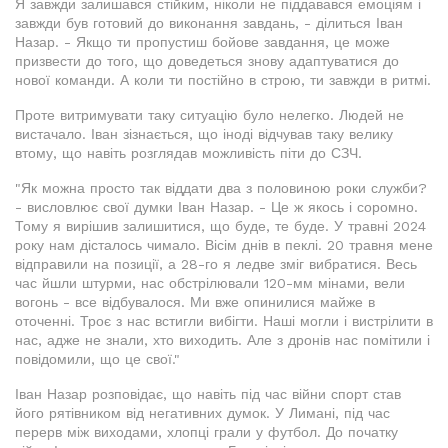
Я завжди залишався стійким, ніколи не піддавався емоціям і
завжди був готовий до виконання завдань, - ділиться Іван
Назар. - Якщо ти пропустиш бойове завдання, це може
призвести до того, що доведеться знову адаптуватися до
нової команди. А коли ти постійно в строю, ти завжди в ритмі.
Проте витримувати таку ситуацію було нелегко. Людей не
вистачало. Іван зізнається, що іноді відчував таку велику
втому, що навіть розглядав можливість піти до СЗЧ.
"Як можна просто так віддати два з половиною роки служби?
- висловлює свої думки Іван Назар. - Це ж якось і соромно.
Тому я вирішив залишитися, що буде, те буде. У травні 2024
року нам дісталось чимало. Вісім днів в пеклі. 20 травня мене
відправили на позиції, а 28-го я ледве зміг вибратися. Весь
час йшли штурми, нас обстрілювали 120-мм мінами, вели
вогонь - все відбувалося. Ми вже опинилися майже в
оточенні. Троє з нас встигли вибігти. Наші могли і вистрілити в
нас, адже не знали, хто виходить. Але з дронів нас помітили і
повідомили, що це свої."
Іван Назар розповідає, що навіть під час війни спорт став
його рятівником від негативних думок. У Лимані, під час
перерв між виходами, хлопці грали у футбол. До початку