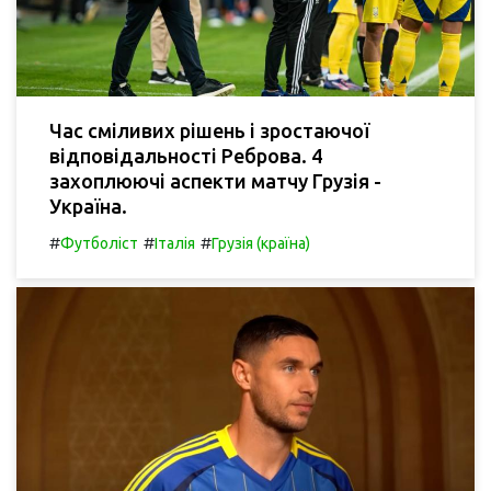
Час сміливих рішень і зростаючої
відповідальності Реброва. 4
захоплюючі аспекти матчу Грузія -
Україна.
#
#
#
Футболіст
Італія
Грузія (країна)