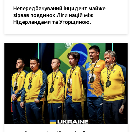
Непередбачуваний інцидент майже
зірвав поєдинок Ліги націй між
Нідерландами та Угорщиною.