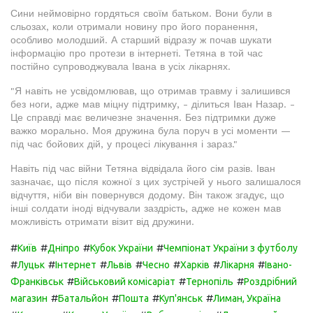
Сини неймовірно гордяться своїм батьком. Вони були в
сльозах, коли отримали новину про його поранення,
особливо молодший. А старший відразу ж почав шукати
інформацію про протези в інтернеті. Тетяна в той час
постійно супроводжувала Івана в усіх лікарнях.
"Я навіть не усвідомлював, що отримав травму і залишився
без ноги, адже мав міцну підтримку, - ділиться Іван Назар. -
Це справді має величезне значення. Без підтримки дуже
важко морально. Моя дружина була поруч в усі моменти —
під час бойових дій, у процесі лікування і зараз."
Навіть під час війни Тетяна відвідала його сім разів. Іван
зазначає, що після кожної з цих зустрічей у нього залишалося
відчуття, ніби він повернувся додому. Він також згадує, що
інші солдати іноді відчували заздрість, адже не кожен мав
можливість отримати візит від дружини.
#
#
#
#
Київ
Дніпро
Кубок України
Чемпіонат України з футболу
#
#
#
#
#
#
#
Луцьк
Інтернет
Львів
Чесно
Харків
Лікарня
Івано-
#
#
#
Франківськ
Військовий комісаріат
Тернопіль
Роздрібний
#
#
#
#
магазин
Батальйон
Пошта
Куп'янськ
Лиман, Україна