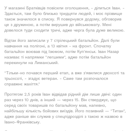
У магазині Братківців повісили оголошення, - ділиться Іван. -
Здається, там було близько тридцяти людей, і моє прізвище
також значилося в списку. Я повернувся додому, обговорив
це з дружиною, а потім вирушив до військкомату. Мені
довелося туди сходити тричі, адже черга була дуже великою.
Відтак його записали у 7 стрілецький батальйон. Далі були
навчання на полігоні, а 13 квітня - на фронт. Спочатку
батальйон воював під Ізюмом, потім Куп'янськ. Іван Назар
називає ті напрямки "легшими", адже потім батальйон
перекинули на Лиманський.
"Тільки-но почався перший етап, а вже з'явилися двохсоті та
трьохсоті, - згадує ветеран. - Саме там розпочалося
справжнє жахіття."
Протягом 2,5 років Іван відвідав рідний дім лише двічі: один
раз через 10 днів, а інший — через 15. Він стверджує, що
серед своїх товаришів по батальйону мав, напевно,
найбільшу кількість бойових виїздів. Його позивний — "Титан",
адже раніше він служив у спецпідрозділі з такою ж назвою в
Івано-Франківську.