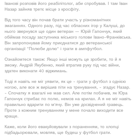
Іванові розповів його реабілітолог, аби спробував. І там Іван
Назар зайняв третє місце з кросфіту.
Від того часу він почав брати участь у різноманітних
змаганнях. Одного разу, під час обласних ігор у Калуші, до
нього звернувся ще один ветеран — Юрій Гапончук, який
обіймав посаду заступника міського голови Івано-Франківська.
Він запропонував йому приєднатися до ветеранської
організації "Полюби долю" і грати в ампфутбол.
Ознайомтеся також: Якщо інші можуть це зробити, то й я
зможу. Андрій Якубенко, який втратив руку під час війни,
здатен виконати 40 віджимань.
Тоді я навіть не міг уявити, як це - грати у футбол з однією
ногою, але все ж вирішив піти на тренування, - згадує Назар.
- Спочатку я взагалі не мав сил. Але потім побачив, як Юра
Гапончук стрибає по полю, немов на крилах. А я не міг навіть
правильно вдарити по м'ячу. Він уже досвідчений гравець.
Проте з кожним тренуванням у мене почало виходити все
краще.
Каже, коли його евакуйовували з пораненням, то хлопці
підбадьорювали, мовляв, ще будеш у футбол грати.