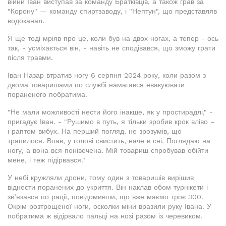
війни Іван виступав за команду Братківців, а також грав за
"Корону" — команду спиртзаводу, і "Нептун", що представляв
водоканал.
Я ще тоді мріяв про це, коли був на двох ногах, а тепер - ось
так, - усміхається він, - навіть не сподівався, що зможу грати
після травми.
Іван Назар втратив ногу 6 серпня 2024 року, коли разом з
двома товаришами по службі намагався евакуювати
пораненого побратима.
"Не мали можливості нести його інакше, як у простирадлі," -
пригадує Іван. - "Рушимо в путь, я тільки зробив крок вліво –
і раптом вибух. На перший погляд, не зрозумів, що
трапилося. Впав, у голові свистить, наче в сні. Поглядаю на
ногу, а вона вся понівечена. Мій товариш спробував обійти
мене, і теж підірвався."
У небі кружляли дрони, тому один з товаришів вирішив
віднести поранених до укриття. Він наклав обом турнікети і
зв’язався по рації, повідомивши, що вже маємо троє 300.
Окрім розтрощеної ноги, осколки міни вразили руку Івана. У
побратима ж відірвало пальці на нозі разом із черевиком.