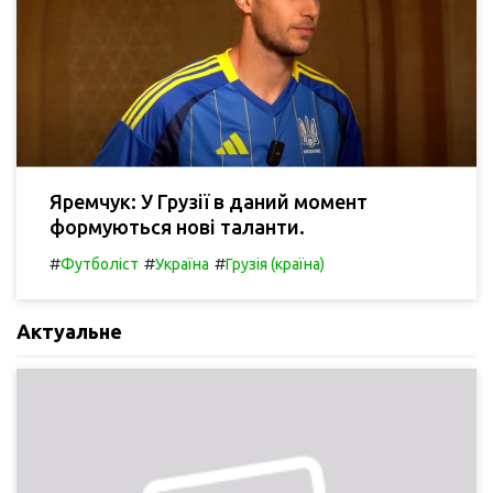
Яремчук: У Грузії в даний момент
формуються нові таланти.
#
#
#
Футболіст
Україна
Грузія (країна)
Актуальне