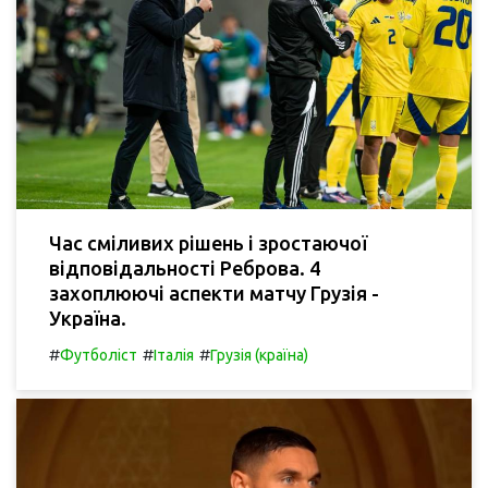
Час сміливих рішень і зростаючої
відповідальності Реброва. 4
захоплюючі аспекти матчу Грузія -
Україна.
#
#
#
Футболіст
Італія
Грузія (країна)