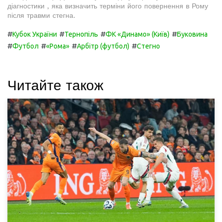
діагностики , яка визначить терміни його повернення в Рому
після травми стегна.
#
#
#
#
Кубок України
Тернопіль
ФК «Динамо» (Київ)
Буковина
#
#
#
#
Футбол
«Рома»
Арбітр (футбол)
Стегно
Читайте також