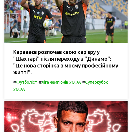
Караваєв розпочав свою кар'єру у
"Шахтарі" після переходу з "Динамо":
"Це нова сторінка в моєму професійному
житті".
#
#
#
Футболіст
Ліга чемпіонів УЄФА
Суперкубок
УЄФА