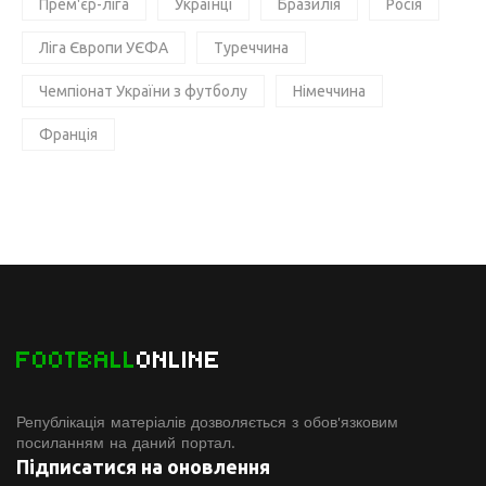
Прем'єр-ліга
Українці
Бразилія
Росія
Ліга Європи УЄФА
Туреччина
Чемпіонат України з футболу
Німеччина
Франція
FOOTBALL
ONLINE
Републікація матеріалів дозволяється з обов'язковим
посиланням на даний портал.
Підписатися на оновлення