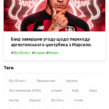
Баєр завершив угоду щодо переходу
аргентинського центрбека з Марселя.
#
#
#
Футболіст
Іспанія
Бізнес
Теги
Футболіст
Півзахисник
Україна
Ліга чемпіонів УЄФА
Іспанія
Київ
Євро
Англія
Європа
Футбол
Італія