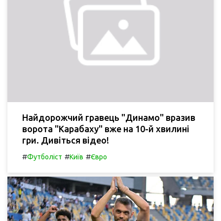
Найдорожчий гравець "Динамо" вразив
ворота "Карабаху" вже на 10-й хвилині
гри. Дивіться відео!
#
#
#
Футболіст
Київ
Євро