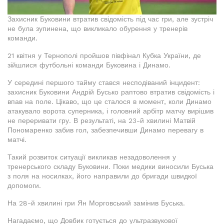
Захисник Буковини втратив свідомість під час гри, але зустріч
не була зупинена, що викликало обурення у тренерів
команди.
21 квітня у Тернополі пройшов півфінал Кубка України, де
зійшлися футбольні команди Буковина і Динамо.
У середині першого тайму стався несподіваний інцидент:
захисник Буковини Андрій Бусько раптово втратив свідомість і
впав на поле. Цікаво, що це сталося в момент, коли Динамо
атакувало ворота суперника, і головний арбітр матчу вирішив
не переривати гру. В результаті, на 23-й хвилині Матвій
Пономаренко забив гол, забезпечивши Динамо перевагу в
матчі.
Такий розвиток ситуації викликав незадоволення у
тренерського складу Буковини. Поки медики виносили Буська
з поля на носилках, його направили до бригади швидкої
допомоги.
На 28-й хвилині гри Ян Морговський замінив Буська.
Нагадаємо, що Довбик готується до ультразвукової