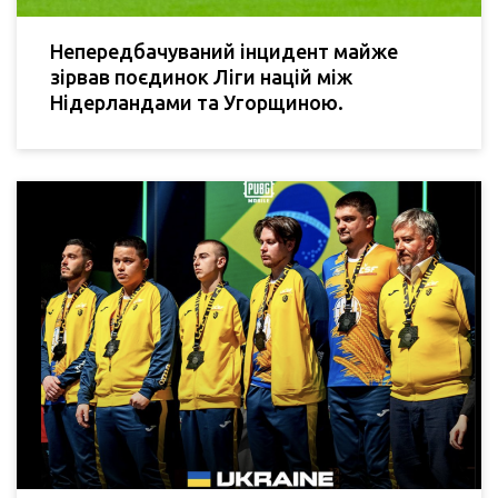
Непередбачуваний інцидент майже
зірвав поєдинок Ліги націй між
Нідерландами та Угорщиною.