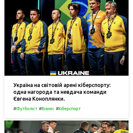
Україна на світовій арені кіберспорту:
одна нагорода та невдача команди
Євгена Коноплянки.
#
#
#
Футболіст
Бізнес
Кіберспорт