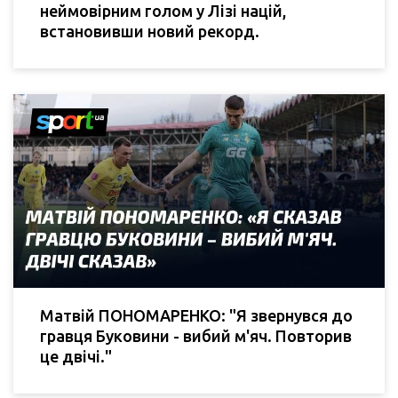
неймовірним голом у Лізі націй,
встановивши новий рекорд.
Матвій ПОНОМАРЕНКО: "Я звернувся до
гравця Буковини - вибий м'яч. Повторив
це двічі."