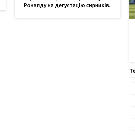
Роналду на дегустацію сирників.
Т