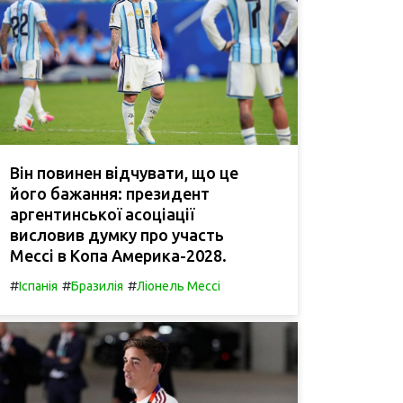
Він повинен відчувати, що це
його бажання: президент
аргентинської асоціації
висловив думку про участь
Мессі в Копа Америка-2028.
#
#
#
Іспанія
Бразилія
Ліонель Мессі