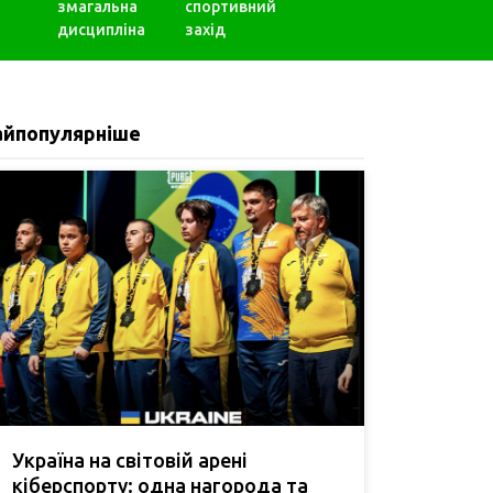
змагальна
спортивний
дисципліна
захід
айпопулярніше
Україна на світовій арені
кіберспорту: одна нагорода та