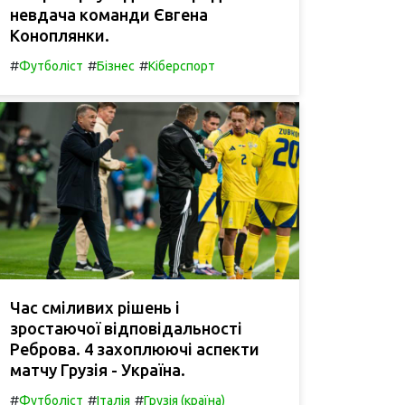
невдача команди Євгена
Коноплянки.
#
#
#
Футболіст
Бізнес
Кіберспорт
Час сміливих рішень і
зростаючої відповідальності
Реброва. 4 захоплюючі аспекти
матчу Грузія - Україна.
#
#
#
Футболіст
Італія
Грузія (країна)