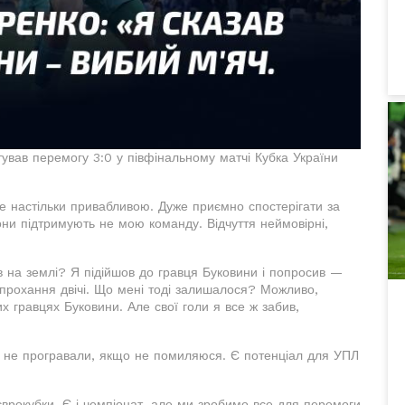
ав перемогу 3:0 у півфінальному матчі Кубка України
е настільки привабливою. Дуже приємно спостерігати за
они підтримують не мою команду. Відчуття неймовірні,
ув на землі? Я підійшов до гравця Буковини і попросив —
 прохання двічі. Що мені тоді залишалося? Можливо,
их гравцях Буковини. Але свої голи я все ж забив,
ни не програвали, якщо не помиляюся. Є потенціал для УПЛ
єврокубки. Є і чемпіонат, але ми зробимо все для перемоги