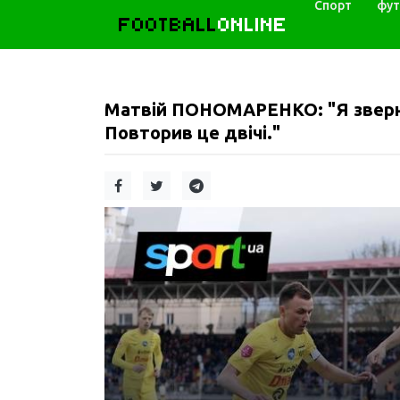
Спорт
фут
FOOTBALL
ONLINE
Матвій ПОНОМАРЕНКО: "Я звернув
Повторив це двічі."