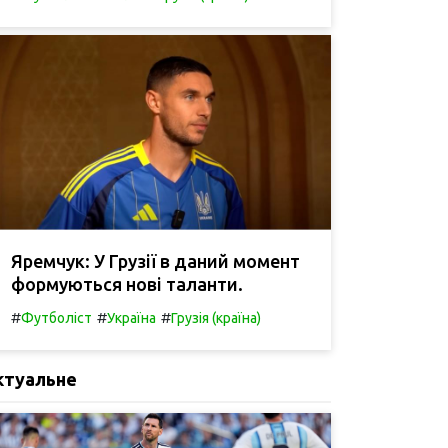
Яремчук: У Грузії в даний момент
формуються нові таланти.
#
#
#
Футболіст
Україна
Грузія (країна)
ктуальне