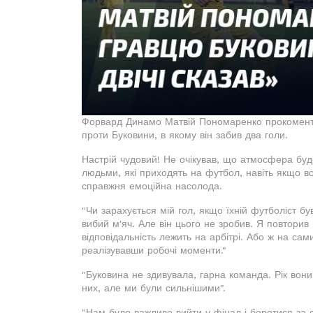
Форвард Динамо Матвій Пономаренко прокоментув
проти Буковини, в якому він забив два голи.
Настрій чудовий! Не очікував, що атмосфера буд
людьми, які приходять на футбол, навіть якщо в
справжня емоційна насолода.
"Чи зарахується мій гол, якщо їхній футболіст б
вибий м'яч. Але він цього не зробив. Я повторив
відповідальність лежить на арбітрі. Або ж на сам
реалізувавши робочі моменти."
"Буковина не здивувала, гарна команда. Рік во
них, але ми були сильнішими".
"Нам було важливо вийти у фінал і боротися за 