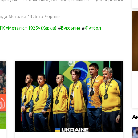
нди Металіст 1925 та Чернігів.
#
#
ФК «Металіст 1925» (Харків)
Буковина
Футбол
А