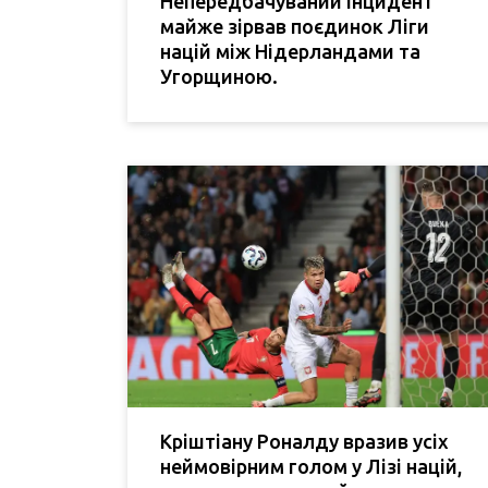
Непередбачуваний інцидент
майже зірвав поєдинок Ліги
націй між Нідерландами та
Угорщиною.
Кріштіану Роналду вразив усіх
неймовірним голом у Лізі націй,