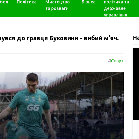
бол
Політика
Мистецтво
Бізнес
політика та
та розваги
державне
управління
ся до гравця Буковини - вибий м'яч.
Н
#
Спорт