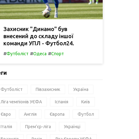
Захисник "Динамо" був
внесений до складу іншої
команди УПЛ - Футбол24.
#
#
#
Футболіст
Одеса
Спорт
еги
Футболіст
Півзахисник
Україна
Ліга чемпіонів УЄФА
Іспанія
Київ
Євро
Англія
Європа
Футбол
Італія
Прем'єр-ліга
Українці