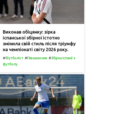
Виконав обіцянку: зірка
іспанської збірної істотно
змінила свій стиль після тріумфу
на чемпіонаті світу 2026 року.
#
#
#
Футболіст
Півзахисник
Збірна Іспанії з
футболу