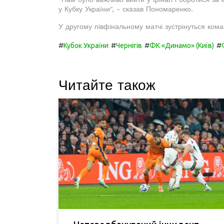
у Кубку України", - сказав Пономаренко.
У другому півфінальному матчі зустрінуться кома
#
#
#
#
Кубок України
Чернігів
ФК «Динамо» (Київ)
Читайте також