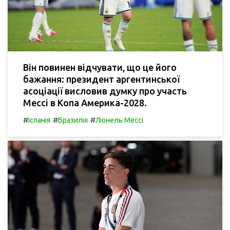
Він повинен відчувати, що це його
бажання: президент аргентинської
асоціації висловив думку про участь
Мессі в Копа Америка-2028.
#
#
#
Іспанія
Бразилія
Ліонель Мессі