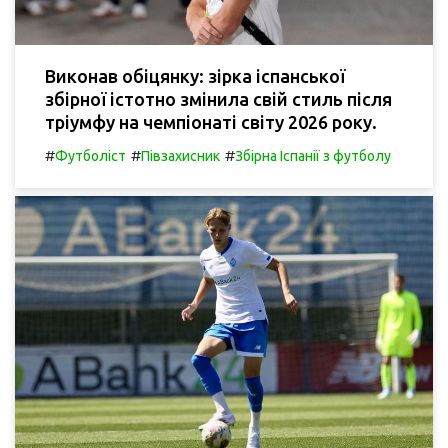
Виконав обіцянку: зірка іспанської
збірної істотно змінила свій стиль після
тріумфу на чемпіонаті світу 2026 року.
#
#
#
Футболіст
Півзахисник
Збірна Іспанії з футболу