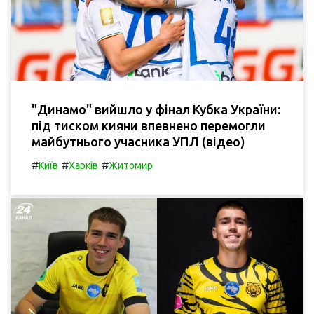
"Динамо" вийшло у фінал Кубка України:
під тиском кияни впевнено перемогли
майбутнього учасника УПЛ (відео)
#
#
#
Київ
Харків
Житомир