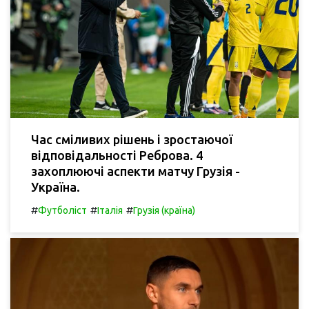
Час сміливих рішень і зростаючої
відповідальності Реброва. 4
захоплюючі аспекти матчу Грузія -
Україна.
#
#
#
Футболіст
Італія
Грузія (країна)