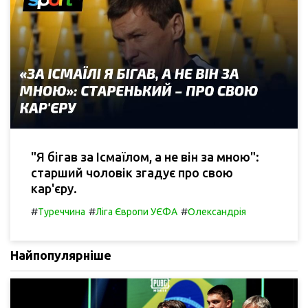
"Я бігав за Ісмаїлом, а не він за мною":
старший чоловік згадує про свою
кар'єру.
#
#
#
Туреччина
Ліга Європи УЄФА
Олександрія
Найпопулярніше