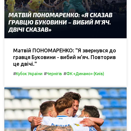
Матвій ПОНОМАРЕНКО: "Я звернувся до
гравця Буковини - вибий м'яч. Повторив
це двічі."
#
#
#
Кубок України
Чернігів
ФК «Динамо» (Київ)