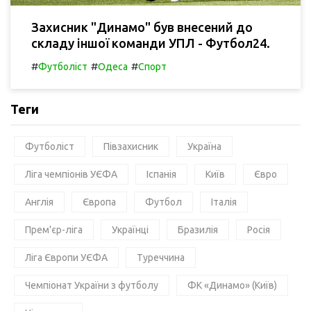
Захисник "Динамо" був внесений до
складу іншої команди УПЛ - Футбол24.
#
#
#
Футболіст
Одеса
Спорт
Теги
Футболіст
Півзахисник
Україна
Ліга чемпіонів УЄФА
Іспанія
Київ
Євро
Англія
Європа
Футбол
Італія
Прем'єр-ліга
Українці
Бразилія
Росія
Ліга Європи УЄФА
Туреччина
Чемпіонат України з футболу
ФК «Динамо» (Київ)