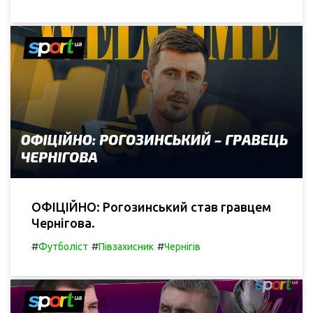
ОФІЦІЙНО: Рогозинський став гравцем
Чернігова.
#
#
#
Футболіст
Півзахисник
Чернігів