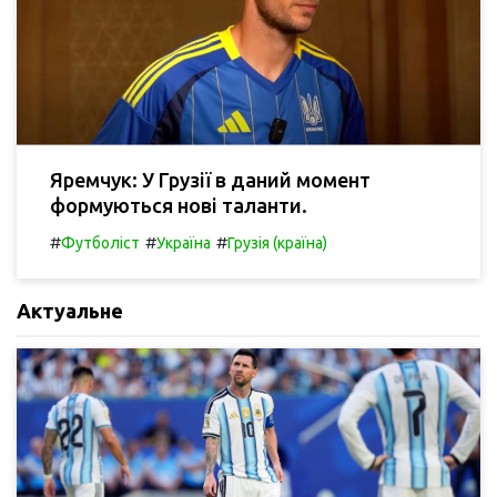
Яремчук: У Грузії в даний момент
формуються нові таланти.
#
#
#
Футболіст
Україна
Грузія (країна)
Актуальне