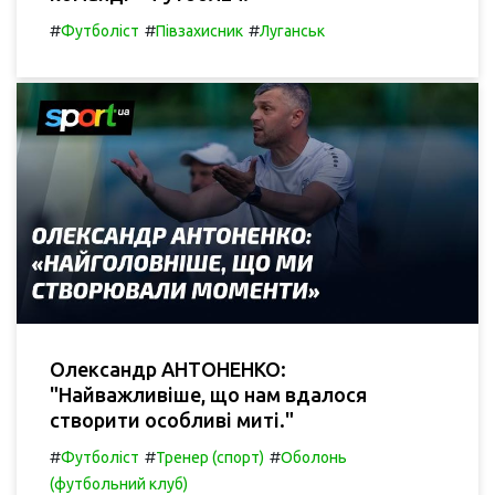
#
#
#
Футболіст
Півзахисник
Луганськ
Олександр АНТОНЕНКО:
"Найважливіше, що нам вдалося
створити особливі миті."
#
#
#
Футболіст
Тренер (спорт)
Оболонь
(футбольний клуб)