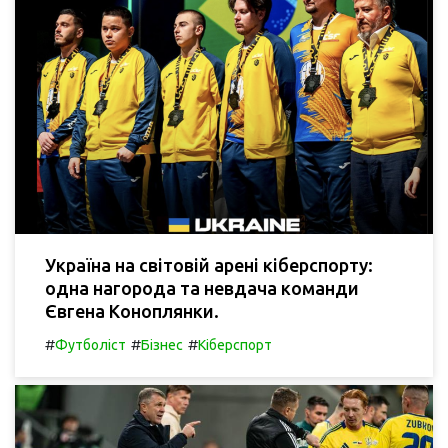
Україна на світовій арені кіберспорту:
одна нагорода та невдача команди
Євгена Коноплянки.
#
#
#
Футболіст
Бізнес
Кіберспорт