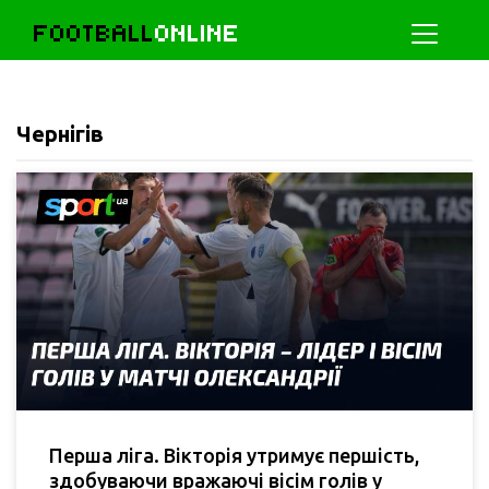
FOOTBALL
ONLINE
Чернігів
Перша ліга. Вікторія утримує першість,
здобуваючи вражаючі вісім голів у