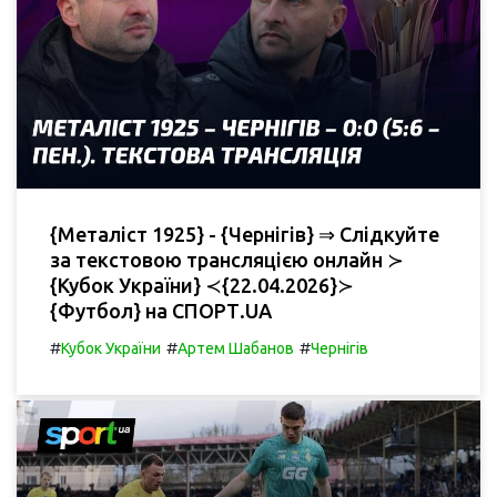
{Металіст 1925} - {Чернігів} ⇒ Слідкуйте
за текстовою трансляцією онлайн ≻
{Кубок України} ≺{22.04.2026}≻
{Футбол} на СПОРТ.UA
#
#
#
Кубок України
Артем Шабанов
Чернігів