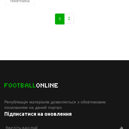
Німеччина
1
2
FOOTBALL
ONLINE
Републікація матеріалів дозволяється з обов'язковим
посиланням на даний портал.
Підписатися на оновлення