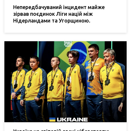
Непередбачуваний інцидент майже
зірвав поєдинок Ліги націй між
Нідерландами та Угорщиною.