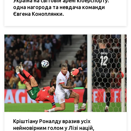
Україна на світовій арені кіберспорту:
одна нагорода та невдача команди
Євгена Коноплянки.
Кріштіану Роналду вразив усіх
неймовірним голом у Лізі націй,