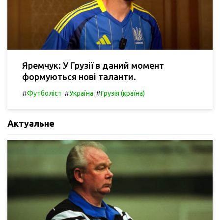
Яремчук: У Грузії в даний момент
формуються нові таланти.
#
#
#
Футболіст
Україна
Грузія (країна)
Актуальне