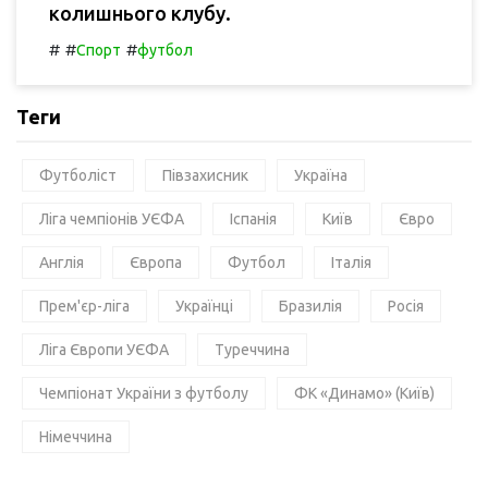
колишнього клубу.
#
#
#
Спорт
футбол
Теги
Футболіст
Півзахисник
Україна
Ліга чемпіонів УЄФА
Іспанія
Київ
Євро
Англія
Європа
Футбол
Італія
Прем'єр-ліга
Українці
Бразилія
Росія
Ліга Європи УЄФА
Туреччина
Чемпіонат України з футболу
ФК «Динамо» (Київ)
Німеччина