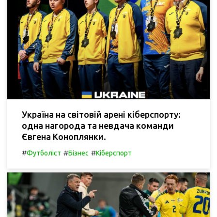
Україна на світовій арені кіберспорту:
одна нагорода та невдача команди
Євгена Коноплянки.
#
#
#
Футболіст
Бізнес
Кіберспорт