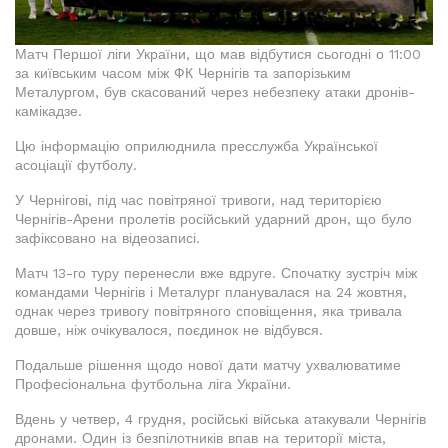
Матч Першої ліги України, що мав відбутися сьогодні о 11:00
за київським часом між ФК Чернігів та запорізьким
Металургом, був скасований через небезпеку атаки дронів-
камікадзе.
Цю інформацію оприлюднила пресслужба Української
асоціації футболу.
У Чернігові, під час повітряної тривоги, над територією
Чернігів-Арени пролетів російський ударний дрон, що було
зафіксовано на відеозаписі.
Матч 13-го туру перенесли вже вдруге. Спочатку зустріч між
командами Чернігів і Металург планувалася на 24 жовтня,
однак через тривогу повітряного сповіщення, яка тривала
довше, ніж очікувалося, поєдинок не відбувся.
Подальше рішення щодо нової дати матчу ухвалюватиме
Професіональна футбольна ліга України.
Вдень у четвер, 4 грудня, російські війська атакували Чернігів
дронами. Один із безпілотників впав на території міста,