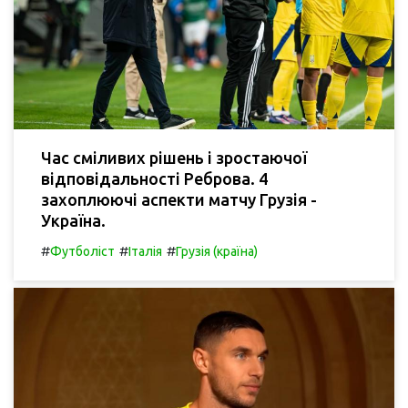
Час сміливих рішень і зростаючої
відповідальності Реброва. 4
захоплюючі аспекти матчу Грузія -
Україна.
#
#
#
Футболіст
Італія
Грузія (країна)