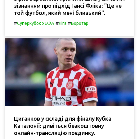
зізнанням про підхід Гансі Фліка: "Це не
той футбол, який мені близький".
#
#
#
Суперкубок УЄФА
Ліга
Воротар
Циганков у складі для фіналу Кубка
Каталонії: дивіться безкоштовну
онлайн-трансляцію поєдинку.