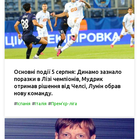
Основні події 5 серпня: Динамо зазнало
поразки в Лізі чемпіонів, Мудрик
отримав рішення від Челсі, Лунін обрав
нову команду.
#
#
#
Іспанія
Італія
Прем'єр-ліга