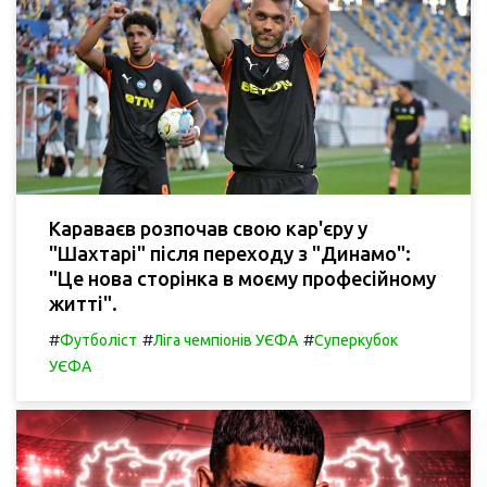
Караваєв розпочав свою кар'єру у
"Шахтарі" після переходу з "Динамо":
"Це нова сторінка в моєму професійному
житті".
#
#
#
Футболіст
Ліга чемпіонів УЄФА
Суперкубок
УЄФА