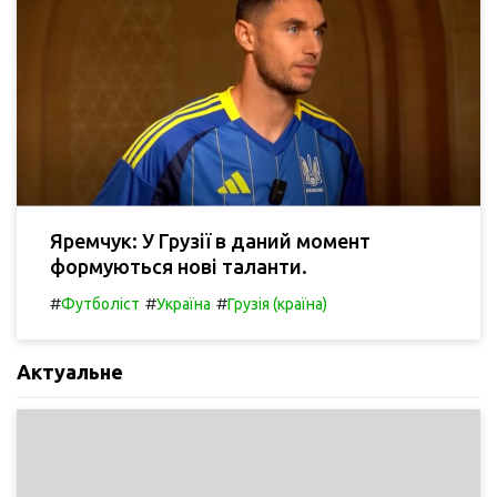
Яремчук: У Грузії в даний момент
формуються нові таланти.
#
#
#
Футболіст
Україна
Грузія (країна)
Актуальне