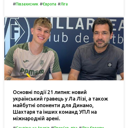
#
#
#
Півзахисник
Європа
Ліга
Основні події 21 липня: новий
український гравець у Ла Лізі, а також
майбутні опоненти для Динамо,
Шахтаря та інших команд УПЛ на
міжнародній арені.
#
#
#
Саудівська Аравія
Прем'єр-ліга
Ліга Європи