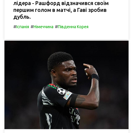
лідера - Рашфорд відзначився своїм
першим голом в матчі, а Гаві зробив
дубль.
#
#
#
Іспанія
Німеччина
Південна Корея