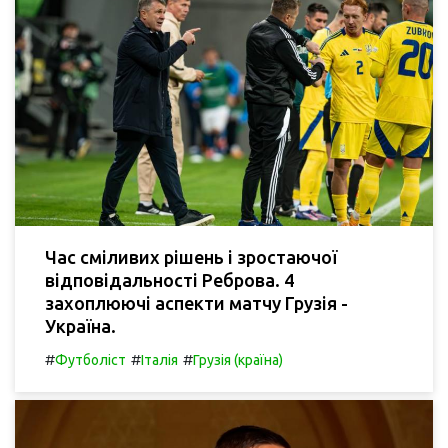
Час сміливих рішень і зростаючої
відповідальності Реброва. 4
захоплюючі аспекти матчу Грузія -
Україна.
#
#
#
Футболіст
Італія
Грузія (країна)