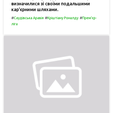
визначилися зі своїми подальшими
кар'єрними шляхами.
#
#
#
Саудівська Аравія
Кріштіану Роналду
Прем'єр-
ліга