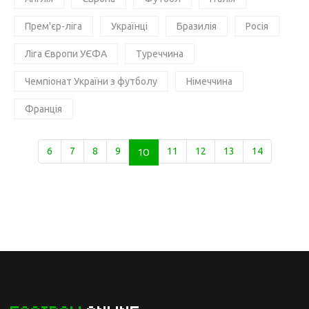
Прем'єр-ліга
Українці
Бразилія
Росія
Ліга Європи УЄФА
Туреччина
Чемпіонат України з футболу
Німеччина
Франція
6
7
8
9
10
11
12
13
14