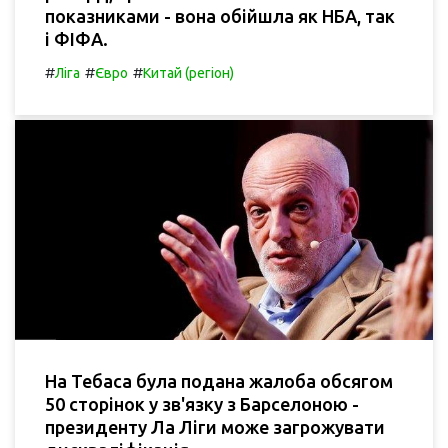
показниками - вона обійшла як НБА, так
і ФІФА.
#
#
#
Ліга
Євро
Китай (регіон)
На Тебаса була подана жалоба обсягом
50 сторінок у зв'язку з Барселоною -
президенту Ла Ліги може загрожувати