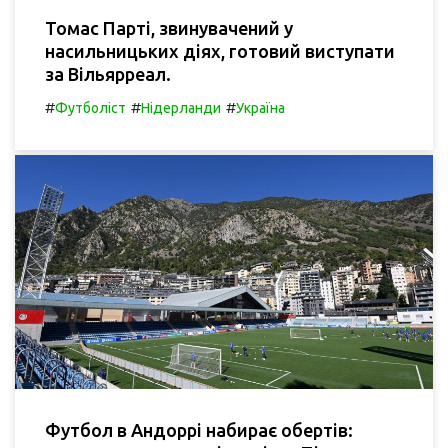
Томас Парті, звинувачений у
насильницьких діях, готовий виступати
за Вільярреал.
#
#
#
Футболіст
Нідерланди
Україна
Футбол в Андоррі набирає обертів: