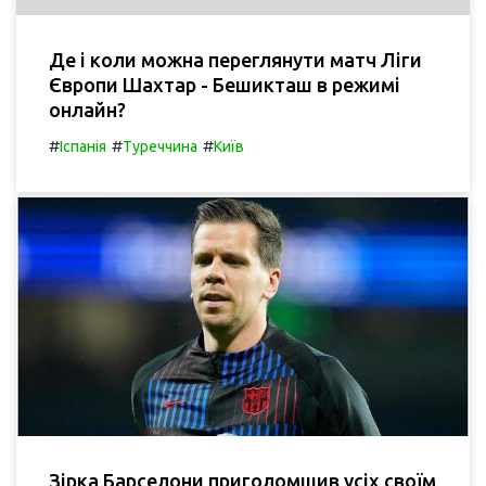
Де і коли можна переглянути матч Ліги
Європи Шахтар - Бешикташ в режимі
онлайн?
#
#
#
Іспанія
Туреччина
Київ
Зірка Барселони приголомшив усіх своїм