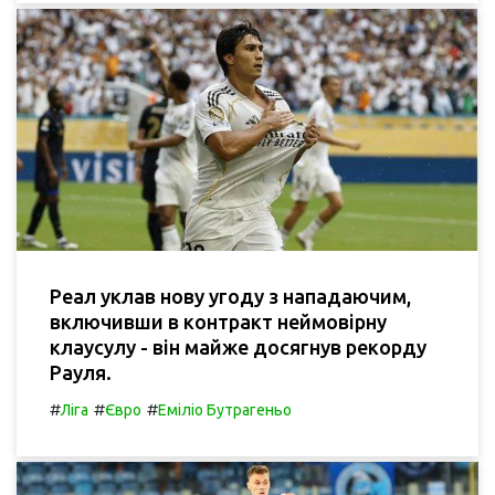
Реал уклав нову угоду з нападаючим,
включивши в контракт неймовірну
клаусулу - він майже досягнув рекорду
Рауля.
#
#
#
Ліга
Євро
Еміліо Бутрагеньо