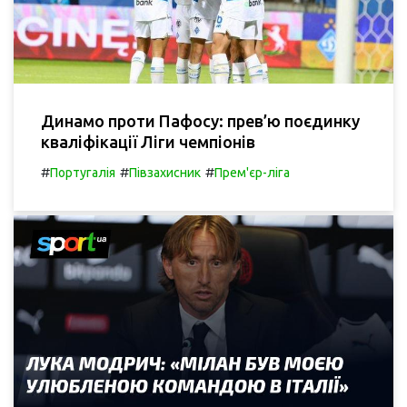
Динамо проти Пафосу: прев’ю поєдинку
кваліфікації Ліги чемпіонів
#
#
#
Португалія
Півзахисник
Прем'єр-ліга