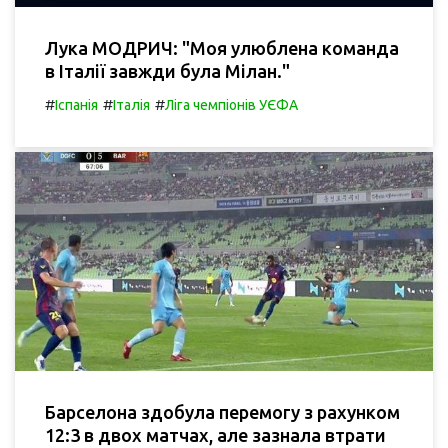
Лука МОДРИЧ: "Моя улюблена команда
в Італії завжди була Мілан."
#
#
#
Іспанія
Італія
Ліга чемпіонів УЄФА
Барселона здобула перемогу з рахунком
12:3 в двох матчах, але зазнала втрати