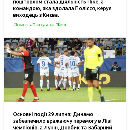
поштовхом стала діяльність Піке, а
командою, яка здолала Полісся, керує
виходець з Києва.
#
#
#
Іспанія
Португалія
Київ
Основні події 29 липня: Динамо
забезпечило вражаючу перемогу в Лізі
чемпіонів, а Лунін, Довбик та Забарний