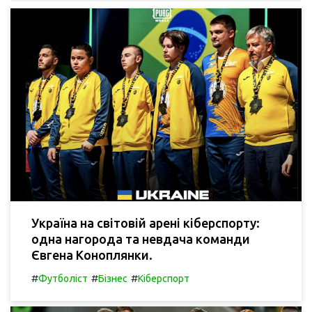
Україна на світовій арені кіберспорту:
одна нагорода та невдача команди
Євгена Коноплянки.
#
#
#
Футболіст
Бізнес
Кіберспорт