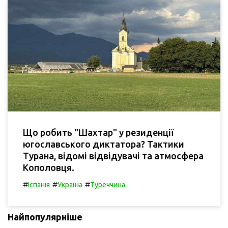
Що робить "Шахтар" у резиденції
югославського диктатора? Тактики
Турана, відомі відвідувачі та атмосфера
Кополовця.
#
#
#
Іспанія
Україна
Туреччина
Найпопулярніше