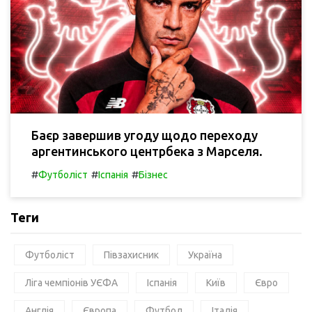
Баєр завершив угоду щодо переходу
аргентинського центрбека з Марселя.
#
#
#
Футболіст
Іспанія
Бізнес
Теги
Футболіст
Півзахисник
Україна
Ліга чемпіонів УЄФА
Іспанія
Київ
Євро
Англія
Європа
Футбол
Італія