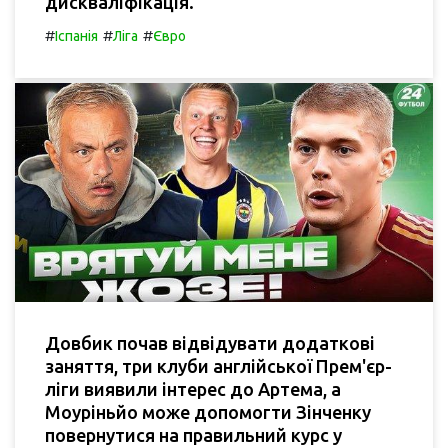
дискваліфікація.
#
#
#
Іспанія
Ліга
Євро
Довбик почав відвідувати додаткові
заняття, три клуби англійської Прем'єр-
ліги виявили інтерес до Артема, а
Моуріньйо може допомогти Зінченку
повернутися на правильний курс у