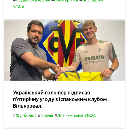
УЄФА
Український голкіпер підписав
п'ятирічну угоду з іспанським клубом
Вільярреал.
#
#
#
Футболіст
Іспанія
Ліга чемпіонів УЄФА