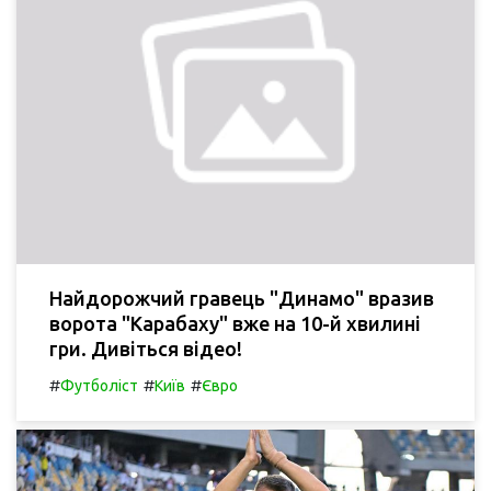
Найдорожчий гравець "Динамо" вразив
ворота "Карабаху" вже на 10-й хвилині
гри. Дивіться відео!
#
#
#
Футболіст
Київ
Євро