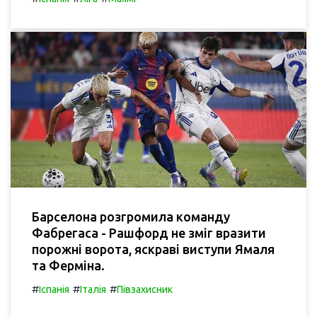
Барселона розгромила команду
Фабрегаса - Рашфорд не зміг вразити
порожні ворота, яскраві виступи Ямаля
та Ферміна.
#
#
#
Іспанія
Італія
Півзахисник