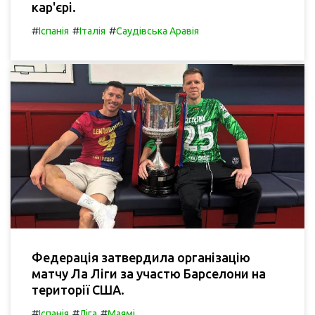
кар'єрі.
#
#
#
Іспанія
Італія
Саудівська Аравія
Федерація затвердила організацію
матчу Ла Ліги за участю Барселони на
території США.
#
#
#
Іспанія
Ліга
Маямі