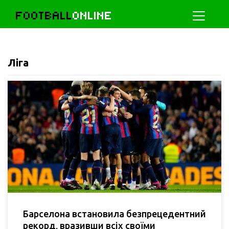
FOOTBALL
ONLINE
Ліга
Барселона встановила безпрецедентний
рекорд, вразивши всіх своїми