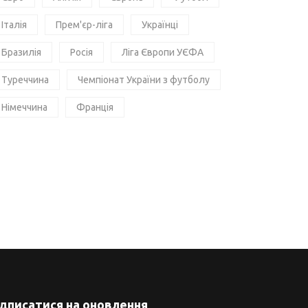
Італія
Прем'єр-ліга
Українці
Бразилія
Росія
Ліга Європи УЄФА
Туреччина
Чемпіонат України з футболу
Німеччина
Франція
ідписатися на оновлення