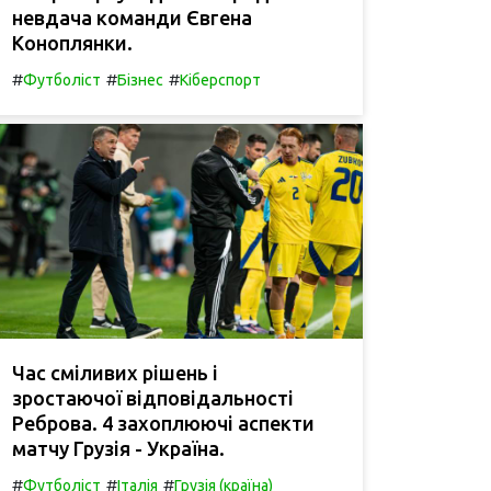
невдача команди Євгена
Коноплянки.
#
#
#
Футболіст
Бізнес
Кіберспорт
Час сміливих рішень і
зростаючої відповідальності
Реброва. 4 захоплюючі аспекти
матчу Грузія - Україна.
#
#
#
Футболіст
Італія
Грузія (країна)