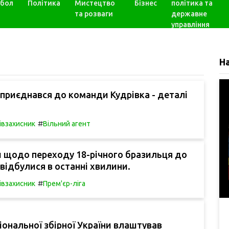
бол
Політика
Мистецтво
Бізнес
політика та
та розваги
державне
управління
Н
 приєднався до команди Кудрівка - деталі
#
івзахисник
Вільний агент
 щодо переходу 18-річного бразильця до
відбулися в останні хвилини.
#
івзахисник
Прем'єр-ліга
іональної збірної України влаштував