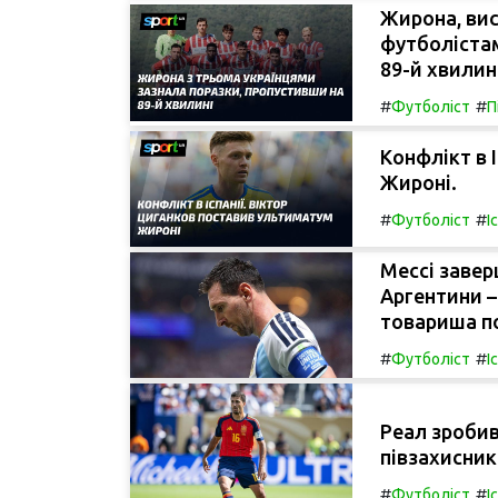
Жирона, вис
футболістам
89-й хвилин
#
#
Футболіст
П
Конфлікт в 
Жироні.
#
#
Футболіст
І
Мессі завер
Аргентини –
товариша по
#
#
Футболіст
І
Реал зробив
півзахисник
#
#
Футболіст
І