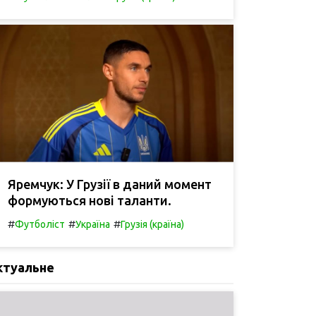
Яремчук: У Грузії в даний момент
формуються нові таланти.
#
#
#
Футболіст
Україна
Грузія (країна)
ктуальне