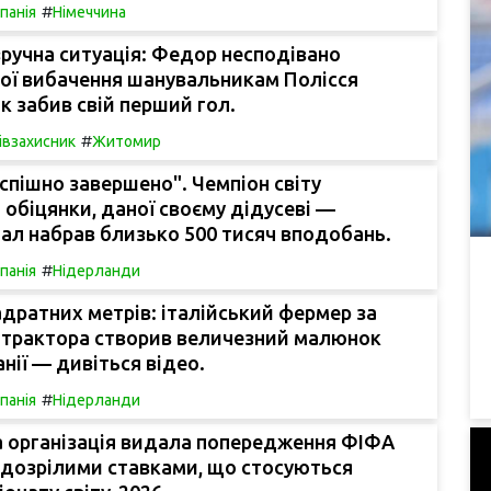
#
спанія
Німеччина
ручна ситуація: Федор несподівано
ої вибачення шанувальникам Полісся
як забив свій перший гол.
#
івзахисник
Житомир
спішно завершено". Чемпіон світу
обіцянки, даної своєму дідусеві —
ал набрав близько 500 тисяч вподобань.
#
спанія
Нідерланди
адратних метрів: італійський фермер за
трактора створив величезний малюнок
анії — дивіться відео.
#
спанія
Нідерланди
 організація видала попередження ФІФА
 підозрілими ставками, що стосуються