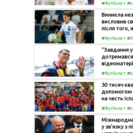
#
#
Футболіст
І
Виникла нез
висловив св
після того, 
#
#
Футболіст
П
"Завдання у
дотримався 
відеоматері
#
#
Футболіст
І
30 тисяч кв
допомогою 
на честь Ісп
#
#
Футболіст
І
Міжнародна
у зв'язку з