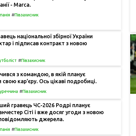
анії - Marca.
#
спанія
Півзахисник
авець національної збірної України
тар і підписав контракт з новою
#
тболіст
Півзахисник
чився з командою, в якій планує
свою кар'єру. Ось цікаві подробиці.
#
уреччина
Півзахисник
ий гравець ЧС-2026 Родрі планує
нчестер Сіті і вже досяг угоди з новою
повідомляють джерела.
#
спанія
Півзахисник