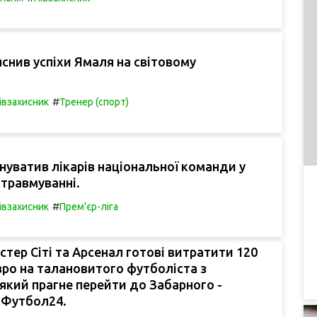
яснив успіхи Ямаля на світовому
#
івзахисник
Тренер (спорт)
нуватив лікарів національної команди у
травмуванні.
#
івзахисник
Прем'єр-ліга
стер Сіті та Арсенал готові витратити 120
вро на талановитого футболіста з
 який прагне перейти до Забарного -
 Футбол24.