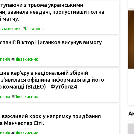
тупаючи з трьома українськими
и, зазнала невдачі, пропустивши гол на
і матчу.
#
івзахисник
Каталонія
Іспанії: Віктор Циганков висунув вимогу
#
спанія
Півзахисник
шив кар'єру в національній збірній
 з'явилася офіційна інформація від його
 команді (ВІДЕО) - Футбол24
#
спанія
Півзахисник
А
 важливий крок у напрямку придбання
а Манчестер Сіті.
#
спанія
Півзахисник