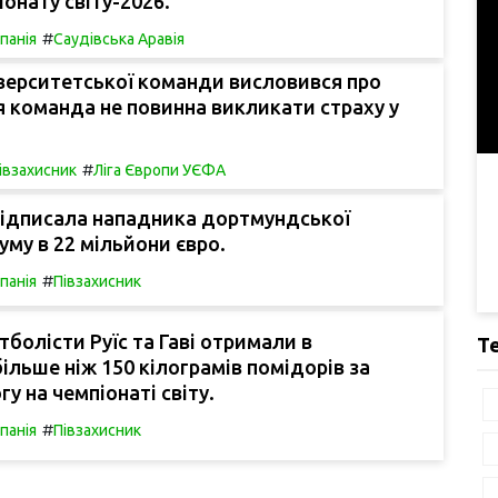
іонату світу-2026.
#
спанія
Саудівська Аравія
верситетської команди висловився про
 команда не повинна викликати страху у
#
івзахисник
Ліга Європи УЄФА
підписала нападника дортмундської
суму в 22 мільйони євро.
#
спанія
Півзахисник
тболісти Руїс та Гаві отримали в
Т
ільше ніж 150 кілограмів помідорів за
у на чемпіонаті світу.
#
спанія
Півзахисник