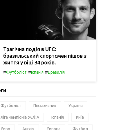
Трагічна подія в UFC:
бразильський спортсмен пішов з
життя у віці 34 років.
#
#
#
Футболіст
Іспанія
Бразилія
еги
Футболіст
Півзахисник
Україна
Ліга чемпіонів УЄФА
Іспанія
Київ
Євро
Англія
Європа
Футбол