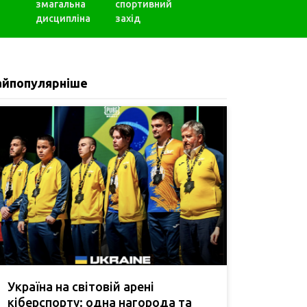
змагальна
спортивний
дисципліна
захід
айпопулярніше
Україна на світовій арені
кіберспорту: одна нагорода та