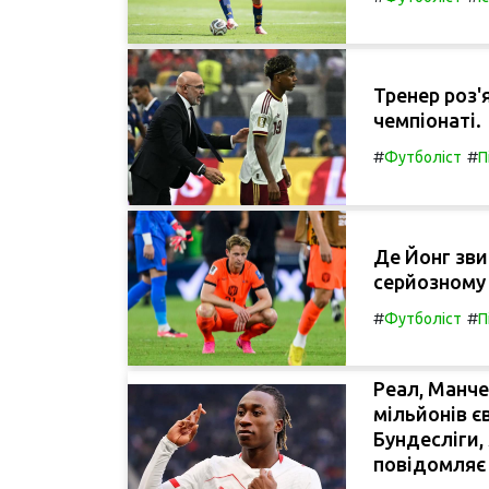
Тренер роз'
чемпіонаті.
#
#
Футболіст
П
Де Йонг зви
серйозному 
#
#
Футболіст
П
Реал, Манче
мільйонів є
Бундесліги,
повідомляє