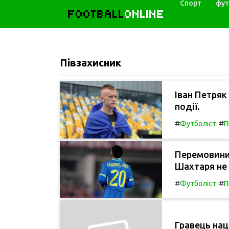
Спорт
фут
FOOTBALL
ONLINE
Півзахисник
Іван Петряк
події.
#
#
Футболіст
П
Перемовини
Шахтаря не 
#
#
Футболіст
П
Гравець нац