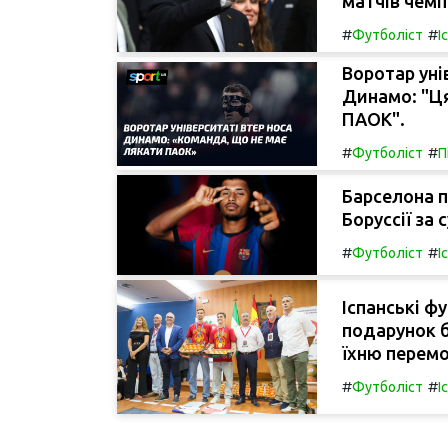
матчів чемп
#
#
Футболіст
І
Воротар уні
Динамо: "Ця
ПАОК".
#
#
Футболіст
П
Барселона 
Боруссії за 
#
#
Футболіст
І
Іспанські фу
подарунок б
їхню перемог
#
#
Футболіст
І