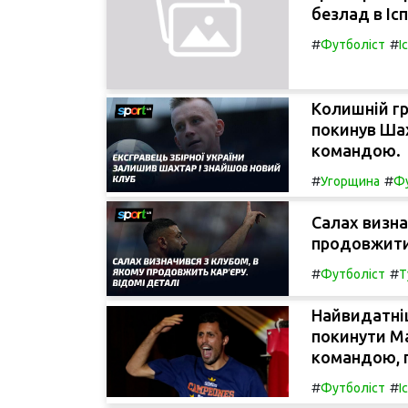
безлад в Ісп
#
#
Футболіст
І
Колишній гр
покинув Шах
командою.
#
#
Угорщина
Фу
Салах визна
продовжити 
#
#
Футболіст
Т
Найвидатніш
покинути Ма
командою, 
#
#
Футболіст
І