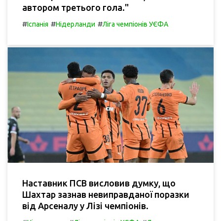
автором третього гола."
#
#
#
Іспанія
Нідерланди
Ліга чемпіонів УЄФА
Наставник ПСВ висловив думку, що
Шахтар зазнав невиправданої поразки
від Арсеналу у Лізі чемпіонів.