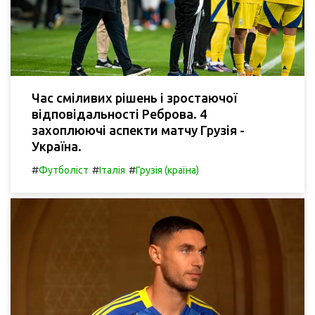
Час сміливих рішень і зростаючої
відповідальності Реброва. 4
захоплюючі аспекти матчу Грузія -
Україна.
#
#
#
Футболіст
Італія
Грузія (країна)