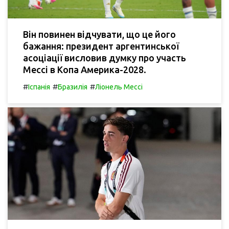
Він повинен відчувати, що це його
бажання: президент аргентинської
асоціації висловив думку про участь
Мессі в Копа Америка-2028.
#
#
#
Іспанія
Бразилія
Ліонель Мессі