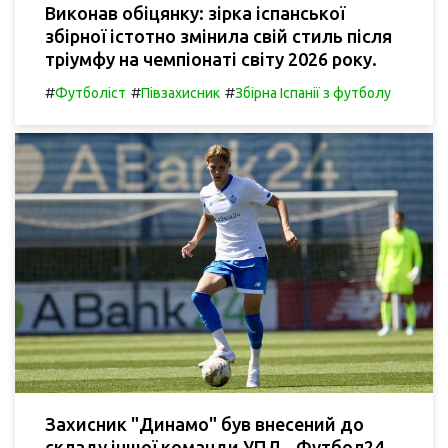
Виконав обіцянку: зірка іспанської
збірної істотно змінила свій стиль після
тріумфу на чемпіонаті світу 2026 року.
#
#
#
Футболіст
Півзахисник
Збірна Іспанії з футболу
Захисник "Динамо" був внесений до
складу іншої команди УПЛ - Футбол24.