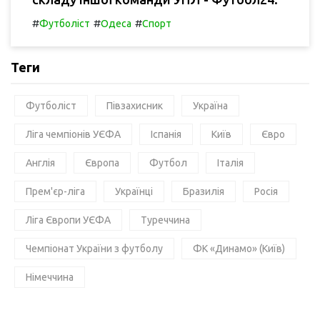
#
#
#
Футболіст
Одеса
Спорт
Теги
Футболіст
Півзахисник
Україна
Ліга чемпіонів УЄФА
Іспанія
Київ
Євро
Англія
Європа
Футбол
Італія
Прем'єр-ліга
Українці
Бразилія
Росія
Ліга Європи УЄФА
Туреччина
Чемпіонат України з футболу
ФК «Динамо» (Київ)
Німеччина