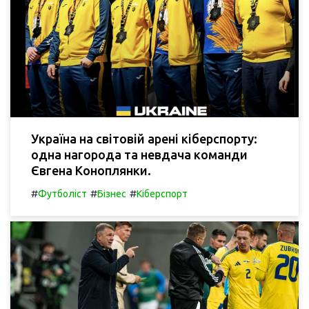
Україна на світовій арені кіберспорту:
одна нагорода та невдача команди
Євгена Коноплянки.
#
#
#
Футболіст
Бізнес
Кіберспорт