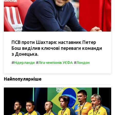
ПСВ проти Шахтаря: наставник Петер
Бош виділив ключові переваги команди
з Донецька.
#
#
#
Нідерланди
Ліга чемпіонів УЄФА
Лондон
Найпопулярніше