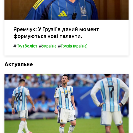
Яремчук: У Грузії в даний момент
формуються нові таланти.
#
#
#
Футболіст
Україна
Грузія (країна)
Актуальне