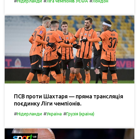
#
#
#
Нідерланди
Ліга чемпіонів УЄФА
Лондон
ПСВ проти Шахтаря — пряма трансляція
поєдинку Ліги чемпіонів.
#
#
#
Нідерланди
Україна
Грузія (країна)