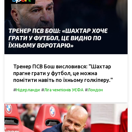
Тренер ПСВ Бош висловився: "Шахтар
прагне грати у футбол, це можна
помітити навіть по їхньому голкіперу."
#
#
#
Нідерланди
Ліга чемпіонів УЄФА
Лондон