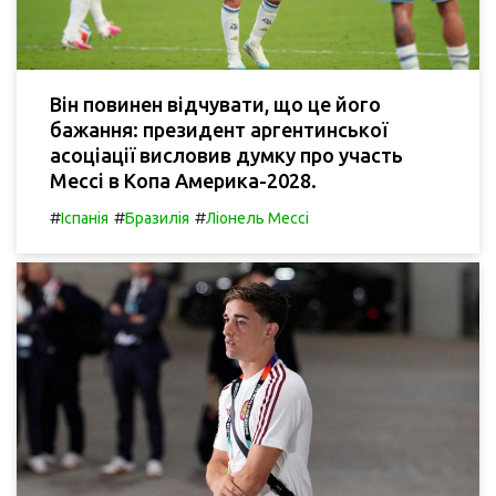
Він повинен відчувати, що це його
бажання: президент аргентинської
асоціації висловив думку про участь
Мессі в Копа Америка-2028.
#
#
#
Іспанія
Бразилія
Ліонель Мессі