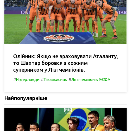
Олійник: Якщо не враховувати Аталанту,
то Шахтар боровся з кожним
суперником у Лізі чемпіонів.
#
#
#
Нідерланди
Півзахисник
Ліга чемпіонів УЄФА
Найпопулярніше