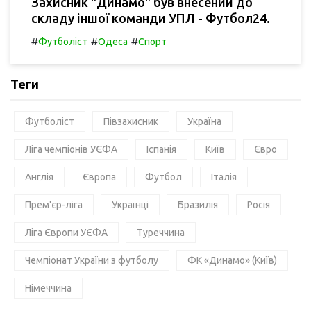
Захисник "Динамо" був внесений до
складу іншої команди УПЛ - Футбол24.
#
#
#
Футболіст
Одеса
Спорт
Теги
Футболіст
Півзахисник
Україна
Ліга чемпіонів УЄФА
Іспанія
Київ
Євро
Англія
Європа
Футбол
Італія
Прем'єр-ліга
Українці
Бразилія
Росія
Ліга Європи УЄФА
Туреччина
Чемпіонат України з футболу
ФК «Динамо» (Київ)
Німеччина