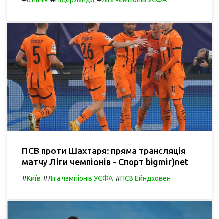
Іспанія
Нідерланди
Ліга чемпіонів УЄФА
ПСВ проти Шахтаря: пряма трансляція
матчу Ліги чемпіонів - Спорт bigmir)net
#
#
#
Київ
Ліга чемпіонів УЄФА
ПСВ Ейндховен