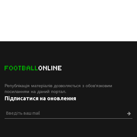
FOOTBALL
ONLINE
Републікація матеріалів дозволяється з обов'язковим
посиланням на даний портал.
Підписатися на оновлення