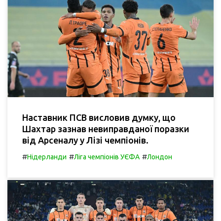
Наставник ПСВ висловив думку, що
Шахтар зазнав невиправданої поразки
від Арсеналу у Лізі чемпіонів.
#
#
#
Нідерланди
Ліга чемпіонів УЄФА
Лондон