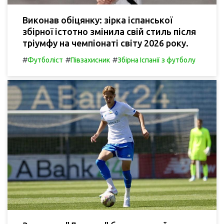
Виконав обіцянку: зірка іспанської
збірної істотно змінила свій стиль після
тріумфу на чемпіонаті світу 2026 року.
#
#
#
Футболіст
Півзахисник
Збірна Іспанії з футболу