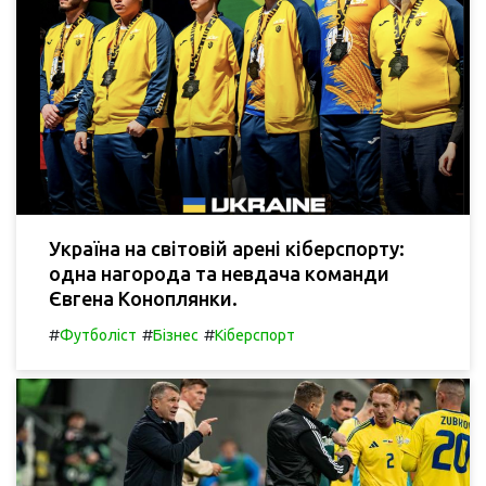
Україна на світовій арені кіберспорту:
одна нагорода та невдача команди
Євгена Коноплянки.
#
#
#
Футболіст
Бізнес
Кіберспорт