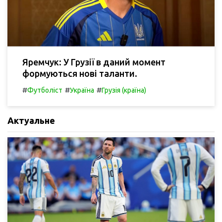
Яремчук: У Грузії в даний момент
формуються нові таланти.
#
#
#
Футболіст
Україна
Грузія (країна)
Актуальне