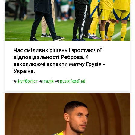
Час сміливих рішень і зростаючої
відповідальності Реброва. 4
захоплюючі аспекти матчу Грузія -
Україна.
#
#
#
Футболіст
Італія
Грузія (країна)