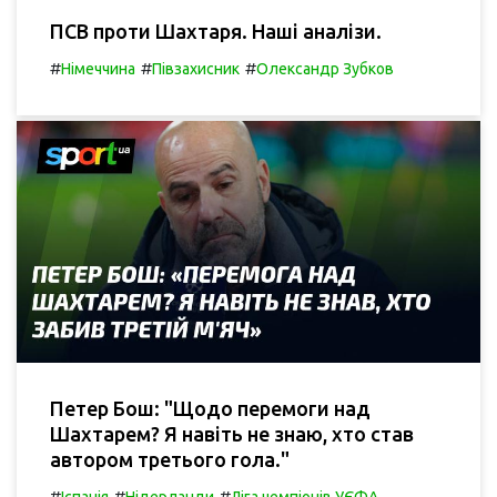
ПСВ проти Шахтаря. Наші аналізи.
#
#
#
Німеччина
Півзахисник
Олександр Зубков
Петер Бош: "Щодо перемоги над
Шахтарем? Я навіть не знаю, хто став
автором третього гола."
#
#
#