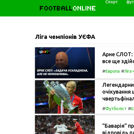
Спорт
фут
FOOTBALL
ONLINE
Ліга чемпіонів УЄФА
Арне СЛОТ: 
все ще здій
#
#
Європа
Ліга
Легендарний
очікування
чвертьфінал
#
#
Футболіст
І
"Баварія" п
відповідь п