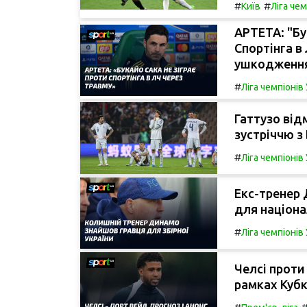
#
#
Київ
Ліга че
АРТЕТА: "Бу
Спортінга в
ушкодження
#
Ліга чемпіоні
Гаттузо від
зустріччю з 
#
Ліга чемпіоні
Екс-тренер
для націона
#
Ліга чемпіоні
Челсі проти
рамках Кубк