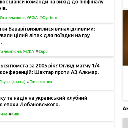
нює шанси команди на вихід до півфіналу
ів.
#
Ліга чемпіонів УЄФА
Футбол
ки Баварії виявилися винахідливими:
вали цілий літак для поїздки на гру
.
#
га чемпіонів УЄФА
Євро
ься помста за 2005 рік? Огляд матчу 1/4
 конференцій: Шахтар проти АЗ Алкмар.
#
Грузія (країна)
Півзахисник
ку та надія на український клубний
я епохи Лобановського.
А
#
чина
Київ