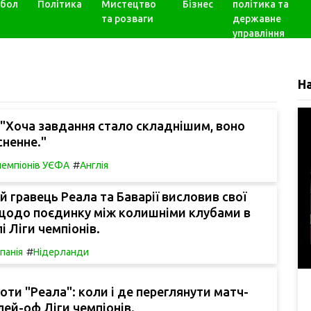
бол
Політика
Мистецтво
Бізнес
політика та
та розваги
державне
управління
Н
"Хоча завдання стало складнішим, воно
сненне."
#
 чемпіонів УЄФА
Англія
 гравець Реала та Баварії висловив свої
 щодо поєдинку між колишніми клубами в
і Ліги чемпіонів.
#
спанія
Нідерланди
роти "Реала": коли і де переглянути матч-
лей-оф Ліги чемпіонів.