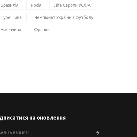
Бразилія
Росія
Ліга Європи УЄФА
Туреччина
Чемпіонат України з футболу
Німеччина
Франція
ідписатися на оновлення