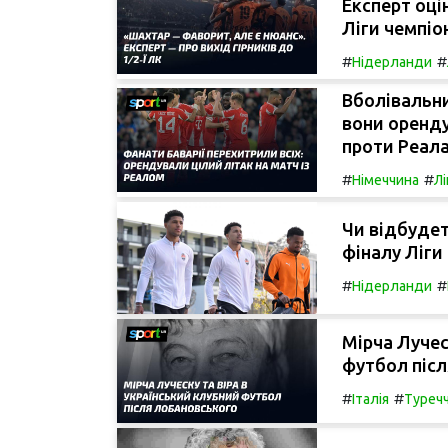
Експерт оці
Ліги чемпіон
#
#
Нідерланди
Вболівальни
вони оренду
проти Реала
#
#
Німеччина
Лі
Чи відбудет
фіналу Ліги
#
#
Нідерланди
Мірча Лучес
футбол післ
#
#
Італія
Туреч