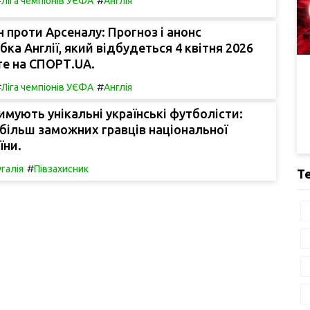
#
#
Ліга чемпіонів УЄФА
Англія
 проти Арсеналу: Прогноз і анонс
бка Англії, який відбудеться 4 квітня 2026
те на СПОРТ.UA.
#
#
Ліга чемпіонів УЄФА
Англія
имують унікальні українські футболісти:
більш заможних гравців національної
їни.
#
галія
Півзахисник
Т