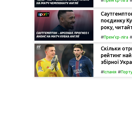
#
Прем'єр-ліга
Саутгемптон
поєдинку Ку
року, читай
#
Прем'єр-ліга
Скільки отр
рейтинг най
збірної Укра
#
#
Іспанія
Порту