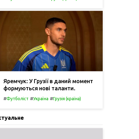
Яремчук: У Грузії в даний момент
формуються нові таланти.
#
#
#
Футболіст
Україна
Грузія (країна)
ктуальне