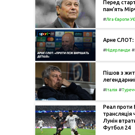
Перед стар
пам'ять Мір
#
Ліга Європи 
Арне СЛОТ: 
#
#
Нідерланди
Пішов з жит
легендарни
#
#
Італія
Туреч
Реал проти 
трансляція 
Лунін втрати
Футбол 24