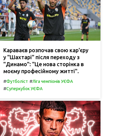
Караваєв розпочав свою кар'єру
у "Шахтарі" після переходу з
"Динамо": "Це нова сторінка в
моєму професійному житті".
#
#
Футболіст
Ліга чемпіонів УЄФА
#
Суперкубок УЄФА