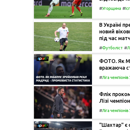
#
#
Угорщина
Іс
В Україні п
новий віков
під час матч
#
#
Футболіст
Л
ФОТО. Як М
вражаюча с
#
Ліга чемпіоні
Флік проком
Лізі чемпіон
#
Ліга чемпіоні
"Шахтар" є 