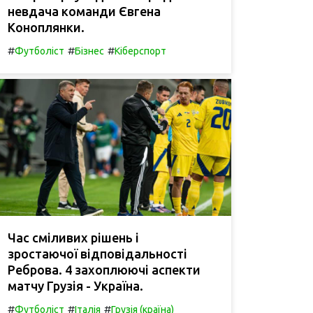
невдача команди Євгена
Коноплянки.
#
#
#
Футболіст
Бізнес
Кіберспорт
Час сміливих рішень і
зростаючої відповідальності
Реброва. 4 захоплюючі аспекти
матчу Грузія - Україна.
#
#
#
Футболіст
Італія
Грузія (країна)