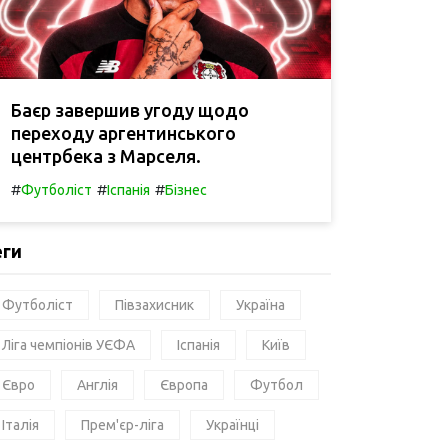
Баєр завершив угоду щодо
переходу аргентинського
центрбека з Марселя.
#
#
#
Футболіст
Іспанія
Бізнес
еги
Футболіст
Півзахисник
Україна
Ліга чемпіонів УЄФА
Іспанія
Київ
Євро
Англія
Європа
Футбол
Італія
Прем'єр-ліга
Українці