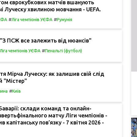
том єврокубкових матчів вшанують
чі Луческу хвилиною мовчання - UEFA.
#
#
УЄФА
Ліга чемпіонів УЄФА
Румунія
"З ПСЖ все залежить від нюансів"
#
Ліга чемпіонів УЄФА
Пенальті (футбол)
тя Мірча Луческу: як залишив свій слід
й "Містер"
#
чина
Київ
Баварії: склади команд та онлайн-
чвертьфінального матчу Ліги чемпіонів -
в капітанську пов’язку - 7 квітня 2026 -