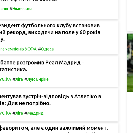
#
панія
Німеччина
резидент футбольного клубу встановив
ий рекорд, виходячи на поле у 60 років
у.
#
іга чемпіонів УЄФА
Одеса
баппе розгромив Реал Мадрид -
татистика.
#
#
в УЄФА
Ліга
Луїс Енріке
ентував зустріч-відповідь з Атлетіко в
ів: Див не потрібно.
#
#
в УЄФА
Ліга
Мадрид
фаворитом, але є один важливий момент.