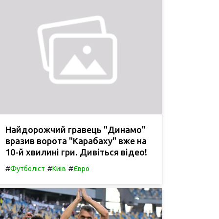
Найдорожчий гравець "Динамо"
вразив ворота "Карабаху" вже на
10-й хвилині гри. Дивіться відео!
#
#
#
Футболіст
Київ
Євро