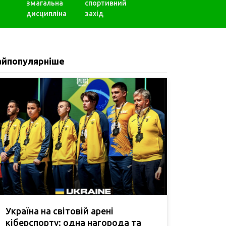
змагальна
спортивний
дисципліна
захід
айпопулярніше
Україна на світовій арені
кіберспорту: одна нагорода та