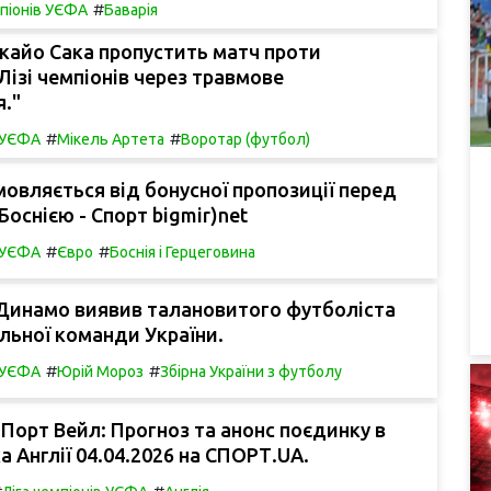
#
мпіонів УЄФА
Баварія
кайо Сака пропустить матч проти
 Лізі чемпіонів через травмове
."
#
#
в УЄФА
Мікель Артета
Воротар (футбол)
мовляється від бонусної пропозиції перед
Боснією - Спорт bigmir)net
#
#
в УЄФА
Євро
Боснія і Герцеговина
 Динамо виявив талановитого футболіста
льної команди України.
#
#
в УЄФА
Юрій Мороз
Збірна України з футболу
 Порт Вейл: Прогноз та анонс поєдинку в
а Англії 04.04.2026 на СПОРТ.UA.