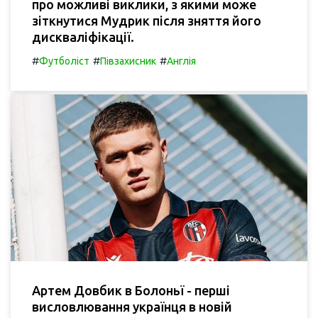
про можливі виклики, з якими може
зіткнутися Мудрик після зняття його
дискваліфікації.
#
#
#
Футболіст
Півзахисник
Англія
Артем Довбик в Болоньї - перші
висловлювання українця в новій