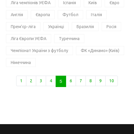
Ліга чемпіонів УЄФА
Іспанія
Київ
Євро
Англія
Європа
Футбол
Італія
Прем'єр-ліга
Українці
Бразилія
Росія
Ліга Європи УЄФА
Туреччина
Чемпіонат України з футболу
ФК «Динамо» (Київ)
Німеччина
1
2
3
4
5
6
7
8
9
10