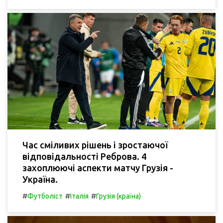
Час сміливих рішень і зростаючої
відповідальності Реброва. 4
захоплюючі аспекти матчу Грузія -
Україна.
#
#
#
Футболіст
Італія
Грузія (країна)