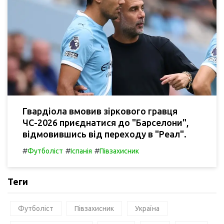
Гвардіола вмовив зіркового гравця
ЧС-2026 приєднатися до "Барселони",
відмовившись від переходу в "Реал".
#
#
#
Футболіст
Іспанія
Півзахисник
Теги
Футболіст
Півзахисник
Україна