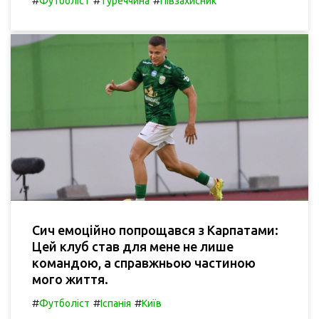
#
#
#
Футболіст
Туреччина
Півзахисник
Сич емоційно попрощався з Карпатами:
Цей клуб став для мене не лише
командою, а справжньою частиною
мого життя.
#
#
#
Футболіст
Іспанія
Київ