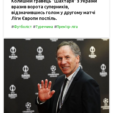
Колишній гравець "Шахтаря" з України
вразив ворота суперників,
відзначившись голом у другому матчі
Ліги Європи поспіль.
#
#
#
Футболіст
Туреччина
Прем'єр-ліга