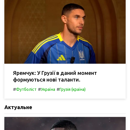
Яремчук: У Грузії в даний момент
формуються нові таланти.
#
#
#
Футболіст
Україна
Грузія (країна)
Актуальне