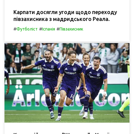
Карпати досягли угоди щодо переходу
півзахисника з мадридського Реала.
#
#
#
Футболіст
Іспанія
Півзахисник