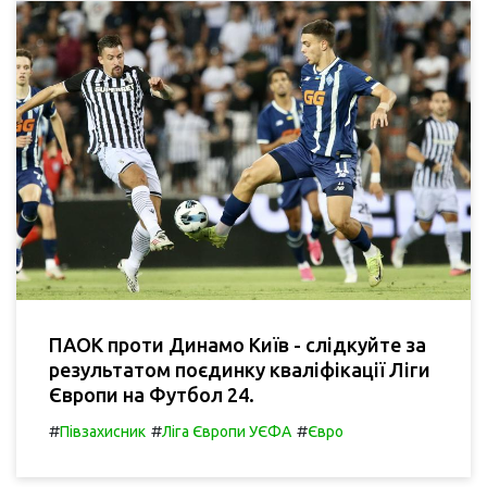
ПАОК проти Динамо Київ - слідкуйте за
результатом поєдинку кваліфікації Ліги
Європи на Футбол 24.
#
#
#
Півзахисник
Ліга Європи УЄФА
Євро