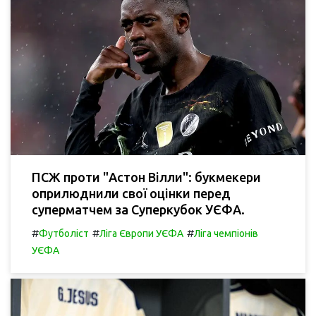
ПСЖ проти "Астон Вілли": букмекери
оприлюднили свої оцінки перед
суперматчем за Суперкубок УЄФА.
#
#
#
Футболіст
Ліга Європи УЄФА
Ліга чемпіонів
УЄФА