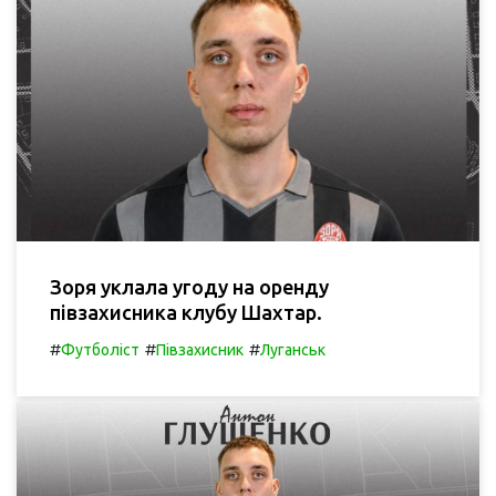
Зоря уклала угоду на оренду
півзахисника клубу Шахтар.
#
#
#
Футболіст
Півзахисник
Луганськ