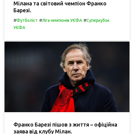
Мілана та світовий чемпіон Франко
Барезі.
#
#
#
Футболіст
Ліга чемпіонів УЄФА
Суперкубок
УЄФА
Франко Барезі пішов з життя – офіційна
заява від клубу Мілан.