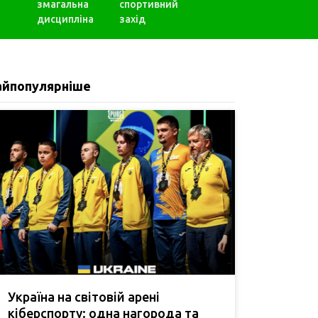
змагальна
спортивний
дисципліна
захід
айпопулярніше
Україна на світовій арені
кіберспорту: одна нагорода та