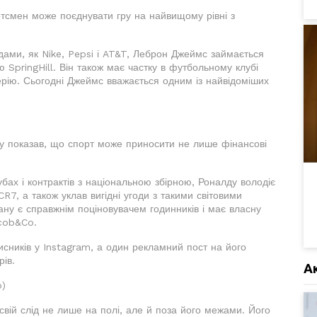
ртсмен може поєднувати гру на найвищому рівні з
дами, як Nike, Pepsi і AT&T, Леброн Джеймс займається
 SpringHill. Він також має частку в футбольному клубі
ерію. Сьогодні Джеймс вважається одним із найвідоміших
ду показав, що спорт може приносити не лише фінансові
бах і контрактів з національною збірною, Роналду володіє
R7, а також уклав вигідні угоди з такими світовими
іану є справжнім поціновувачем годинників і має власну
acob&Co.
писників у Instagram, а один рекламний пост на його
рів.
А
o)
свій слід не лише на полі, але й поза його межами. Його