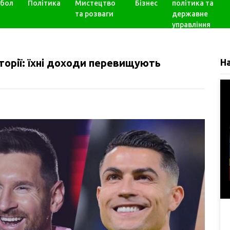
бол
Політика
Мистецтво
Бізнес
політика та
та розваги
державне
управління
сторії: їхні доходи перевищують
Н