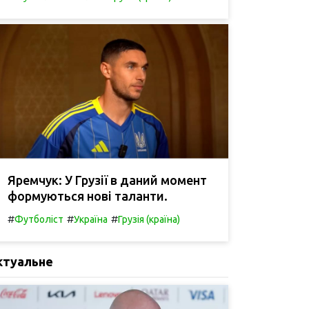
Яремчук: У Грузії в даний момент
формуються нові таланти.
#
#
#
Футболіст
Україна
Грузія (країна)
ктуальне