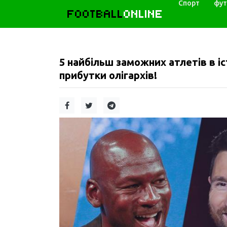
Спорт
фут
FOOTBALL
ONLINE
5 найбільш заможних атлетів в і
прибутки олігархів!