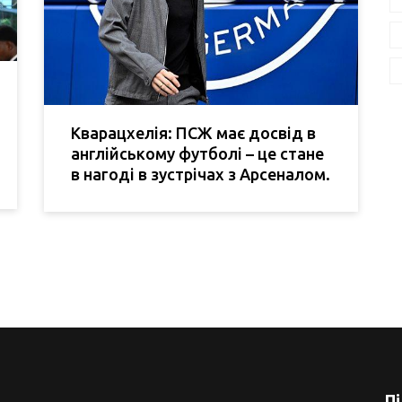
Кварацхелія: ПСЖ має досвід в
англійському футболі – це стане
в нагоді в зустрічах з Арсеналом.
П