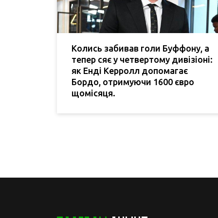
Колись забивав голи Буффону, а
тепер сяє у четвертому дивізіоні:
як Енді Керролл допомагає
Бордо, отримуючи 1600 євро
щомісяця.