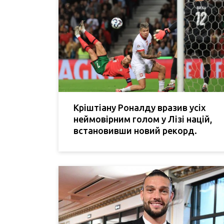
Кріштіану Роналду вразив усіх
неймовірним голом у Лізі націй,
встановивши новий рекорд.