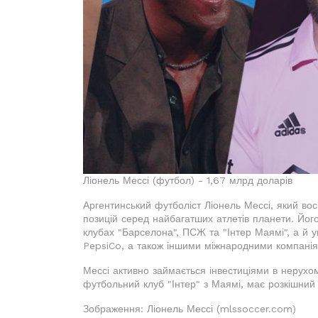
Ліонель Мессі (футбол) - 1,67 млрд доларів
Аргентинський футболіст Ліонель Мессі, який во
позицій серед найбагатших атлетів планети. Йо
клубах "Барселона", ПСЖ та "Інтер Маямі", а й 
PepsiCo, а також іншими міжнародними компанія
Мессі активно займається інвестиціями в нерухомі
футбольний клуб "Інтер" з Маямі, має розкішний
Зображення: Ліонель Мессі (mlssoccer.com)