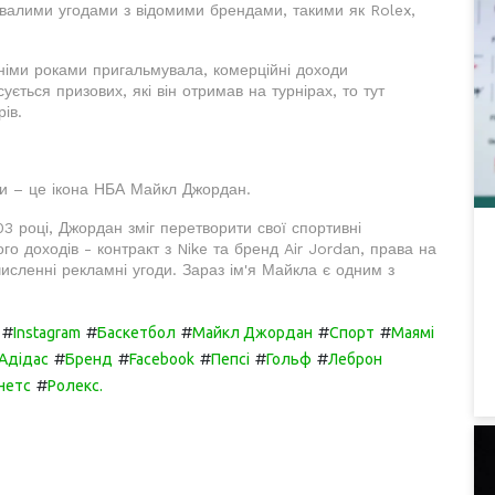
валими угодами з відомими брендами, такими як Rolex,
німи роками пригальмувала, комерційні доходи
ється призових, які він отримав на турнірах, то тут
ів.
ми – це ікона НБА Майкл Джордан.
3 році, Джордан зміг перетворити свої спортивні
го доходів - контракт з Nike та бренд Air Jordan, права на
исленні рекламні угоди. Зараз ім'я Майкла є одним з
#
#
#
#
#
Instagram
Баскетбол
Майкл Джордан
Спорт
Маямі
#
#
#
#
#
Адідас
Бренд
Facebook
Пепсі
Гольф
Леброн
#
нетс
Ролекс.