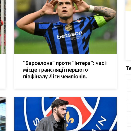
"Барселона" проти "Інтера": час і
Т
місце трансляції першого
півфіналу Ліги чемпіонів.