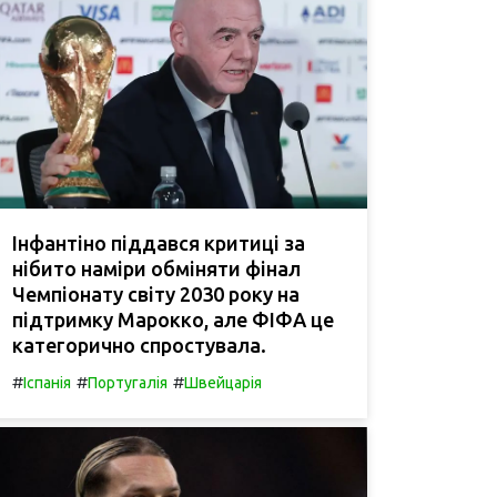
Інфантіно піддався критиці за
нібито наміри обміняти фінал
Чемпіонату світу 2030 року на
підтримку Марокко, але ФІФА це
категорично спростувала.
#
#
#
Іспанія
Португалія
Швейцарія