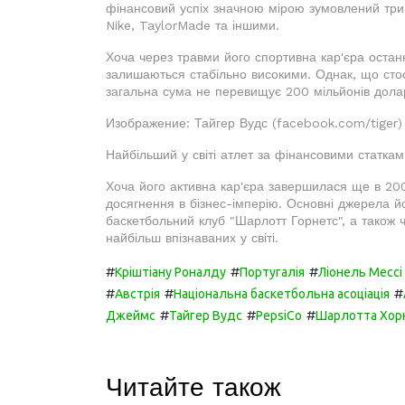
фінансовий успіх значною мірою зумовлений три
Nike, TaylorMade та іншими.
Хоча через травми його спортивна кар'єра остан
залишаються стабільно високими. Однак, що стосу
загальна сума не перевищує 200 мільйонів долар
Изображение: Тайгер Вудс (facebook.com/tiger)
Найбільший у світі атлет за фінансовими статка
Хоча його активна кар'єра завершилася ще в 200
досягнення в бізнес-імперію. Основні джерела йо
баскетбольний клуб "Шарлотт Горнетс", а також ч
найбільш впізнаваних у світі.
#
#
#
Кріштіану Роналду
Португалія
Ліонель Мессі
#
#
#
Австрія
Національна баскетбольна асоціація
#
#
#
Джеймс
Тайгер Вудс
PepsiCo
Шарлотта Хор
Читайте також