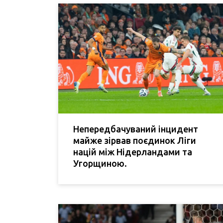
Непередбачуваний інцидент
майже зірвав поєдинок Ліги
націй між Нідерландами та
Угорщиною.