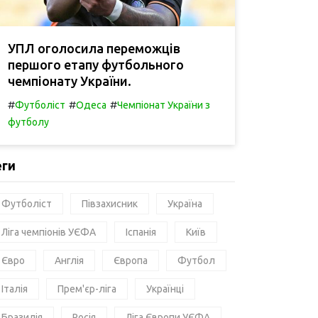
УПЛ оголосила переможців
першого етапу футбольного
чемпіонату України.
#
#
#
Футболіст
Одеса
Чемпіонат України з
футболу
еги
Футболіст
Півзахисник
Україна
Ліга чемпіонів УЄФА
Іспанія
Київ
Євро
Англія
Європа
Футбол
Італія
Прем'єр-ліга
Українці
Бразилія
Росія
Ліга Європи УЄФА