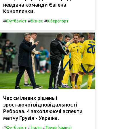
невдача команди Євгена
Коноплянки.
#
#
#
Футболіст
Бізнес
Кіберспорт
Час сміливих рішень і
зростаючої відповідальності
Реброва. 4 захоплюючі аспекти
матчу Грузія - Україна.
#
#
#
Футболіст
Італія
Грузія (країна)