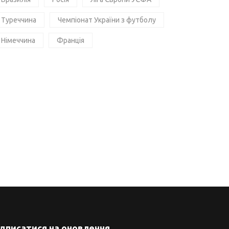
Туреччина
Чемпіонат України з футболу
Німеччина
Франція
ідписатися на оновлення