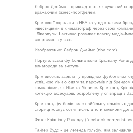
Леброн Джеймс - приклад того, як сучасний спо
вражаючим бізнес-портфелем.
Крім своєї зарплати в НБА та угод з такими брен
інвестиціями в кінематограф через свою компанію
"Ліверпуль" і активно розвиває власну медіа-імп
спортсменів у світі.
Изображение: Леброн Джеймс (nba.com)
Португальська футбольна ікона Кріштіану Ронал
винагороди за виступи.
Крім високих зарплат у провідних футбольних клу
успішною лінією одягу та парфумів під брендом C
компаніями, як Nike та Binance. Крім того, Крішт
колекцію аксесуарів, розроблену у співпраці з J
Крім того, футболіст має найбільшу кількість під
сторінці коштує сотні тисяч, а то й мільйони дола
Фото: Кріштіану Роналду (facebook.com/cristian
Тайгер Вудс - це легенда гольфу, яка залишила 