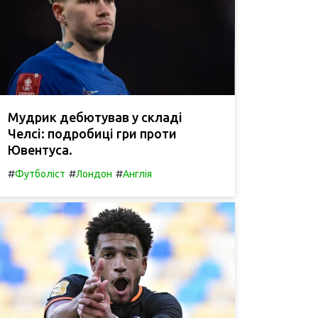
Мудрик дебютував у складі
Челсі: подробиці гри проти
Ювентуса.
#
#
#
Футболіст
Лондон
Англія