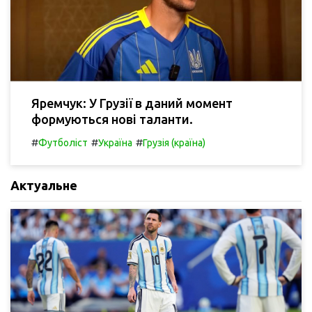
Яремчук: У Грузії в даний момент
формуються нові таланти.
#
#
#
Футболіст
Україна
Грузія (країна)
Актуальне