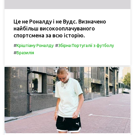
Це не Роналду і не Вудс. Визначено
найбільш високооплачуваного
спортсмена за всю історію.
#
#
Кріштіану Роналду
Збірна Португалії з футболу
#
Бразилія