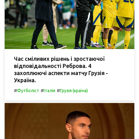
Час сміливих рішень і зростаючої
відповідальності Реброва. 4
захоплюючі аспекти матчу Грузія -
Україна.
#
#
#
Футболіст
Італія
Грузія (країна)