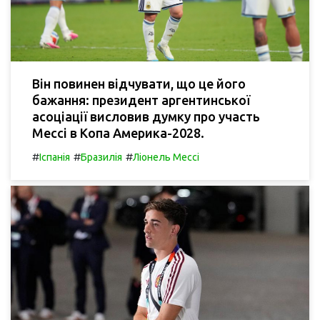
Він повинен відчувати, що це його
бажання: президент аргентинської
асоціації висловив думку про участь
Мессі в Копа Америка-2028.
#
#
#
Іспанія
Бразилія
Ліонель Мессі