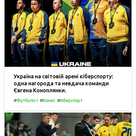
Україна на світовій арені кіберспорту:
одна нагорода та невдача команди
Євгена Коноплянки.
#
#
#
Футболіст
Бізнес
Кіберспорт