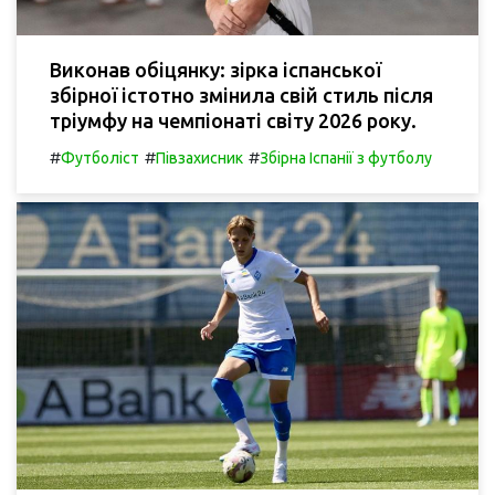
Виконав обіцянку: зірка іспанської
збірної істотно змінила свій стиль після
тріумфу на чемпіонаті світу 2026 року.
#
#
#
Футболіст
Півзахисник
Збірна Іспанії з футболу