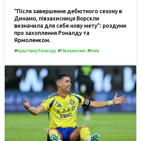
"Після завершення дебютного сезону в
Динамо, півзахисниця Ворскли
визначила для себе нову мету": роздуми
про захоплення Роналду та
Ярмоленком.
#
#
#
Кріштіану Роналду
Півзахисник
Київ