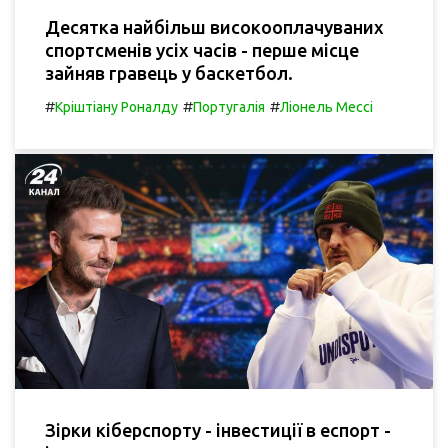
Десятка найбільш високооплачуваних
спортсменів усіх часів - перше місце
зайняв гравець у баскетбол.
#
#
#
Кріштіану Роналду
Португалія
Ліонель Мессі
Зірки кіберспорту - інвестиції в еспорт -