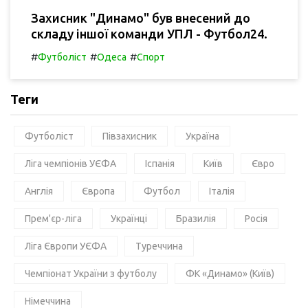
Захисник "Динамо" був внесений до
складу іншої команди УПЛ - Футбол24.
#
#
#
Футболіст
Одеса
Спорт
Теги
Футболіст
Півзахисник
Україна
Ліга чемпіонів УЄФА
Іспанія
Київ
Євро
Англія
Європа
Футбол
Італія
Прем'єр-ліга
Українці
Бразилія
Росія
Ліга Європи УЄФА
Туреччина
Чемпіонат України з футболу
ФК «Динамо» (Київ)
Німеччина