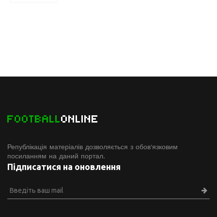
FOOTBALL
ONLINE
Републікація матеріалів дозволяється з обов'язковим
посиланням на даний портал.
Підписатися на оновлення