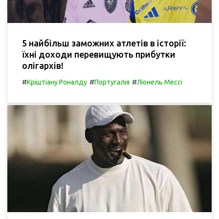
5 найбільш заможних атлетів в історії:
їхні доходи перевищують прибутки
олігархів!
#
#
#
Кріштіану Роналду
Португалія
Ліонель Мессі