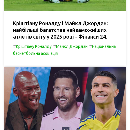
Кріштіану Роналду і Майкл Джордан:
найбільші багатства найзаможніших
атлетів світу у 2025 році - Фінанси 24.
#
#
#
Кріштіану Роналду
Майкл Джордан
Національна
баскетбольна асоціація