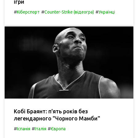
ігри
#
#
#
Кіберспорт
Counter-Strike (відеогра)
Українці
Кобі Браянт: п'ять років без
легендарного "Чорного Мамби"
#
#
#
Іспанія
Італія
Європа