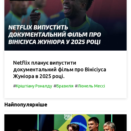
Netflix планує випустити
документальний фільм про Вінісіуса
Жуніора в 2025 році.
#
#
#
Кріштіану Роналду
Бразилія
Ліонель Мессі
Найпопулярніше