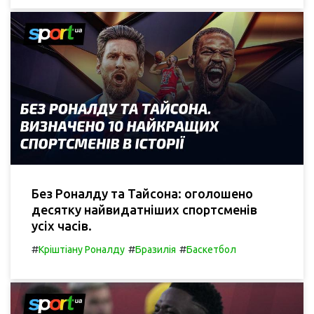
Без Роналду та Тайсона: оголошено
десятку найвидатніших спортсменів
усіх часів.
#
#
#
Кріштіану Роналду
Бразилія
Баскетбол