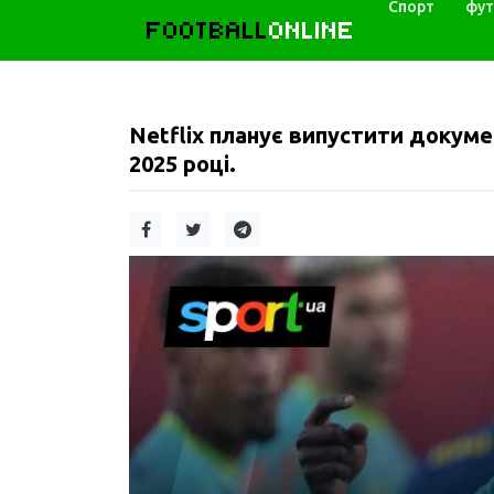
Спорт
фут
FOOTBALL
ONLINE
Netflix планує випустити докуме
2025 році.