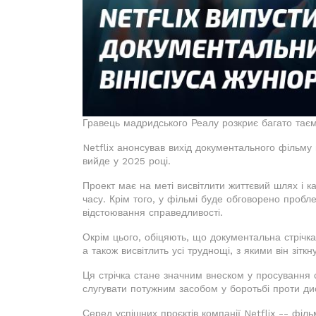
Гравець мадридського Реалу розкриє багато тає
Netflix анонсував вихід документального фільму 
вийде у 2025 році.
Проект має на меті висвітлити життєвий шлях і к
часу. Крім того, у фільмі буде обговорено пробл
відстоювання справедливості.
Окрім цього, обіцяють, що документальна стрічка 
а також висвітлить усі труднощі, з якими він зіткн
Ця стрічка стане значним внеском у просування 
слугувати потужним засобом у боротьбі проти дис
Серед успішних проєктів компанії Netflix -- фі