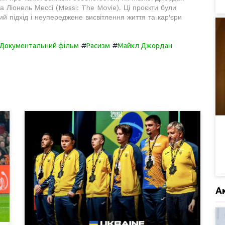
а Ліонель Мессі (Messi: The Movie). Ці проєкти були
ий підхід і неупереджене висвітлення життя та кар'єри
#
#
Документальний фільм
Расизм
Майкл Джордан
А