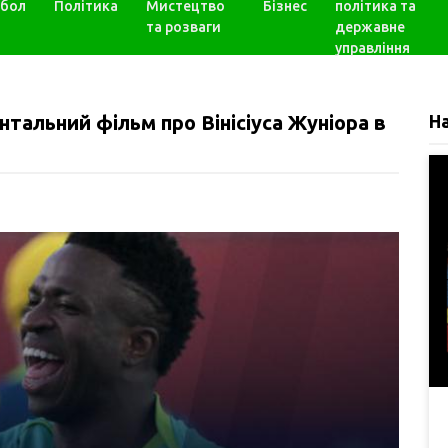
бол
Політика
Мистецтво
Бізнес
політика та
та розваги
державне
управління
нтальний фільм про Вінісіуса Жуніора в
Н