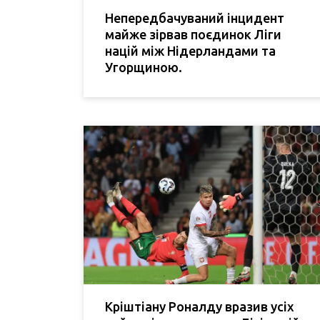
Непередбачуваний інцидент
майже зірвав поєдинок Ліги
націй між Нідерландами та
Угорщиною.
Кріштіану Роналду вразив усіх