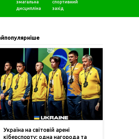
змагальна
спортивний
дисципліна
захід
айпопулярніше
Україна на світовій арені
кіберспорту: одна нагорода та