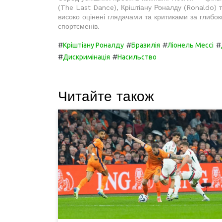
(The Last Dance), Кріштіану Роналду (Ronaldo) т
високо оцінені глядачами та критиками за глибок
спортсменів.
#
#
#
#
Кріштіану Роналду
Бразилія
Ліонель Мессі
#
#
Дискримінація
Насильство
Читайте також