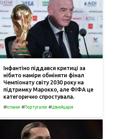
Інфантіно піддався критиці за
нібито наміри обміняти фінал
Чемпіонату світу 2030 року на
підтримку Марокко, але ФІФА це
категорично спростувала.
#
#
#
Іспанія
Португалія
Швейцарія