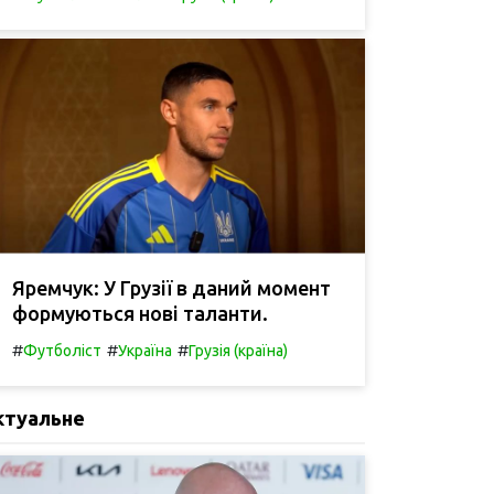
Яремчук: У Грузії в даний момент
формуються нові таланти.
#
#
#
Футболіст
Україна
Грузія (країна)
ктуальне