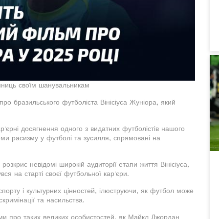
мниць своїм шанувальникам
про бразильського футболіста Вінісіуса Жуніора, який
ар'єрні досягнення одного з видатних футболістів нашого
еми расизму у футболі та зусилля, спрямовані на
розкриє невідомі широкій аудиторії етапи життя Вінісіуса,
увся на старті своєї футбольної кар'єри.
спорту і культурних цінностей, ілюструючи, як футбол може
кримінації та насильства.
льми про таких великих особистостей, як Майкл Джордан