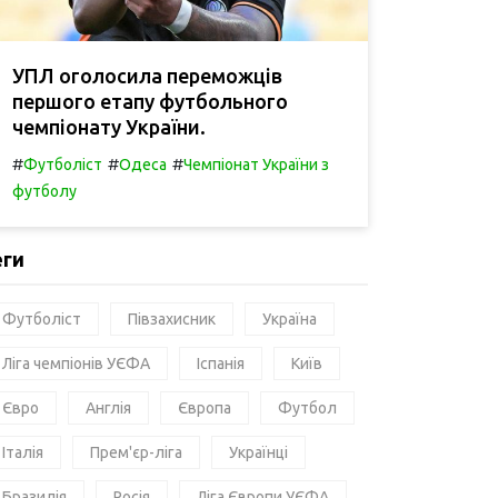
УПЛ оголосила переможців
першого етапу футбольного
чемпіонату України.
#
#
#
Футболіст
Одеса
Чемпіонат України з
футболу
еги
Футболіст
Півзахисник
Україна
Ліга чемпіонів УЄФА
Іспанія
Київ
Євро
Англія
Європа
Футбол
Італія
Прем'єр-ліга
Українці
Бразилія
Росія
Ліга Європи УЄФА