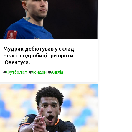
Мудрик дебютував у складі
Челсі: подробиці гри проти
Ювентуса.
#
#
#
Футболіст
Лондон
Англія