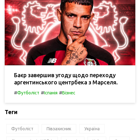
Баєр завершив угоду щодо переходу
аргентинського центрбека з Марселя.
#
#
#
Футболіст
Іспанія
Бізнес
Теги
Футболіст
Півзахисник
Україна