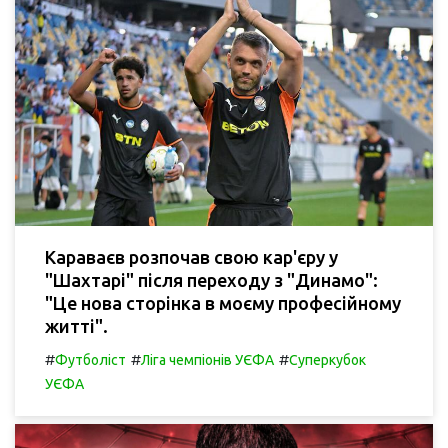
Караваєв розпочав свою кар'єру у
"Шахтарі" після переходу з "Динамо":
"Це нова сторінка в моєму професійному
житті".
#
#
#
Футболіст
Ліга чемпіонів УЄФА
Суперкубок
УЄФА