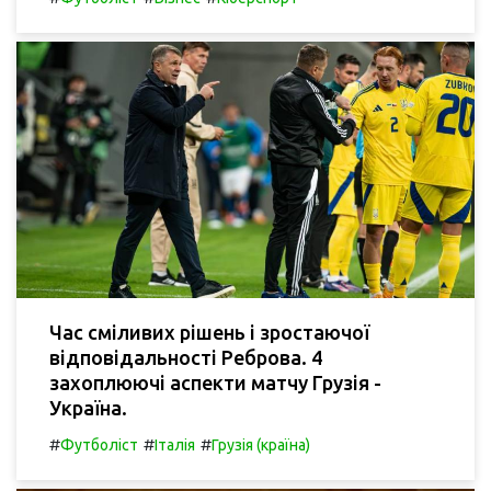
Час сміливих рішень і зростаючої
відповідальності Реброва. 4
захоплюючі аспекти матчу Грузія -
Україна.
#
#
#
Футболіст
Італія
Грузія (країна)