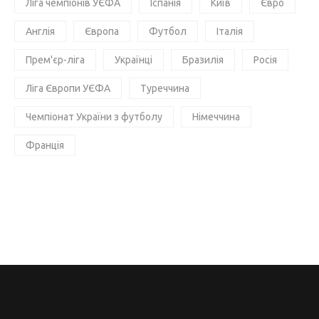
Ліга чемпіонів УЄФА
Іспанія
Київ
Євро
Англія
Європа
Футбол
Італія
Прем'єр-ліга
Українці
Бразилія
Росія
Ліга Європи УЄФА
Туреччина
Чемпіонат України з футболу
Німеччина
Франція