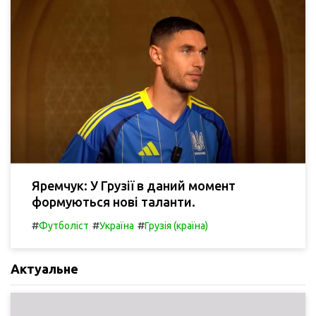
Яремчук: У Грузії в даний момент
формуються нові таланти.
#
#
#
Футболіст
Україна
Грузія (країна)
Актуальне