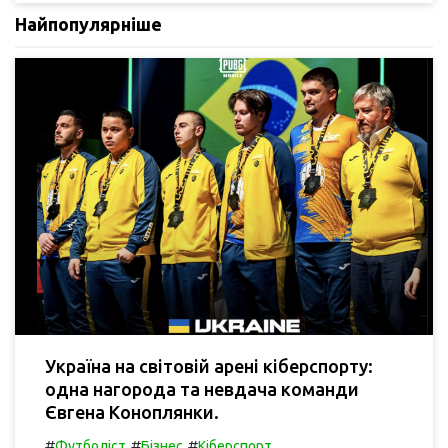
Найпопулярніше
Україна на світовій арені кіберспорту:
одна нагорода та невдача команди
Євгена Коноплянки.
#
#
#
Футболіст
Бізнес
Кіберспорт