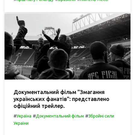
Документальний фільм "Змагання
українських фанатів": представлено
офіційний трейлер.
#
#
#
Україна
Документальний фільм
Збройні сили
України