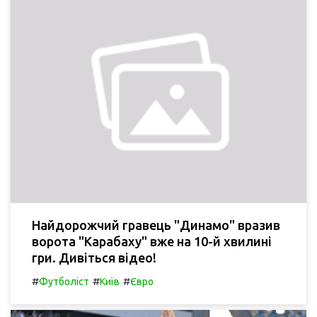
Найдорожчий гравець "Динамо" вразив
ворота "Карабаху" вже на 10-й хвилині
гри. Дивіться відео!
#
#
#
Футболіст
Київ
Євро