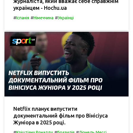
журналіста, який вважає себе справжнім
українцем - Hochu.ua
#
#
#
Іспанія
Німеччина
Українці
Netflix планує випустити
документальний фільм про Вінісіуса
Жуніора в 2025 році.
#
#
#
Кріштіану Роналду
Бразилія
Ліонель Мессі