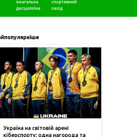
змагальна
спортивний
дисципліна
захід
айпопулярніше
Україна на світовій арені
кіберспорту: одна нагорода та