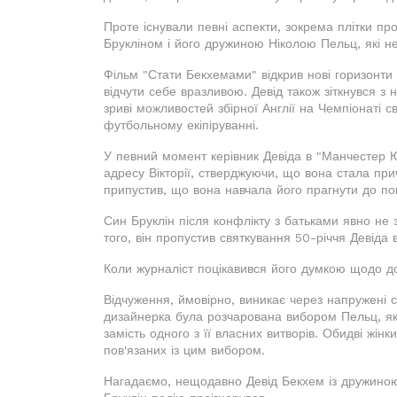
Проте існували певні аспекти, зокрема плітки пр
Брукліном і його дружиною Ніколою Пельц, які н
Фільм "Стати Бекхемами" відкрив нові горизонти 
відчути себе вразливою. Девід також зіткнувся з 
зриві можливостей збірної Англії на Чемпіонаті 
футбольному екіпіруванні.
У певний момент керівник Девіда в "Манчестер 
адресу Вікторії, стверджуючи, що вона стала при
припустив, що вона навчала його прагнути до поп
Син Бруклін після конфлікту з батьками явно не 
того, він пропустив святкування 50-річчя Девіда в
Коли журналіст поцікавився його думкою щодо док
Відчуження, ймовірно, виникає через напружені ст
дизайнерка була розчарована вибором Пельц, яка
замість одного з її власних витворів. Обидві жін
пов'язаних із цим вибором.
Нагадаємо, нещодавно Девід Бекхем із дружиною В