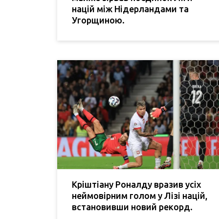
націй між Нідерландами та
Угорщиною.
Кріштіану Роналду вразив усіх
неймовірним голом у Лізі націй,
встановивши новий рекорд.