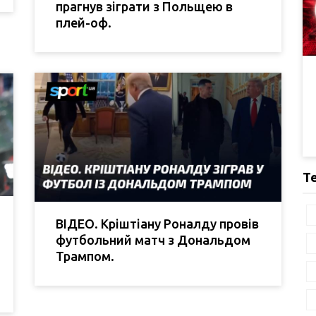
прагнув зіграти з Польщею в
плей-оф.
Т
ВІДЕО. Кріштіану Роналду провів
футбольний матч з Дональдом
Трампом.