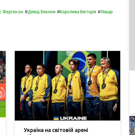
#
#
#
с Фергюсон
Девід Бекхем
Королева Вікторія
Лицар
Україна на світовій арені