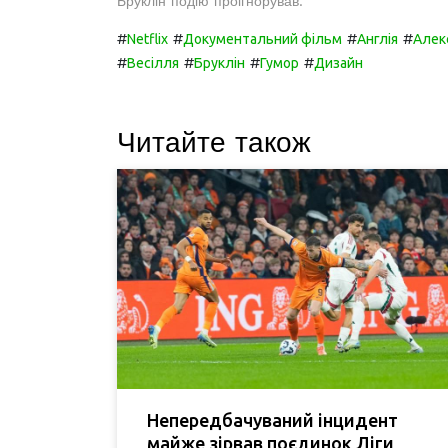
Бруклін подію проігнорував.
#
#
#
#
Netflix
Документальний фільм
Англія
Алек
#
#
#
#
Весілля
Бруклін
Гумор
Дизайн
Читайте також
Непередбачуваний інцидент
майже зірвав поєдинок Ліги