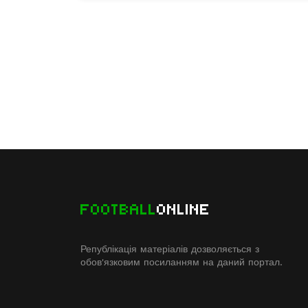
FOOTBALL
ONLINE
Републікація матеріалів дозволяється з
обов'язковим посиланням на даний портал.