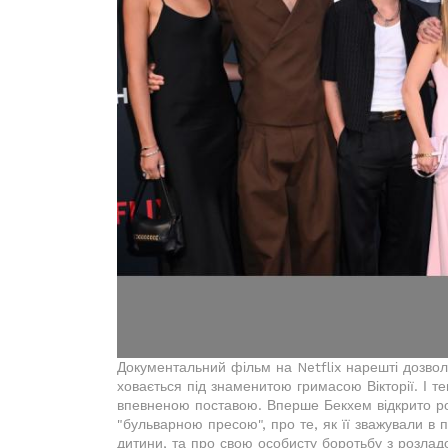
Документальний фільм на Netflix нарешті дозволи
ховається під знаменитою гримасою Вікторії. І те
впевненою поставою. Вперше Бекхем відкрито роз
"бульварною пресою", про те, як її зважували в 
дитини, та про свою особисту боротьбу з розлад