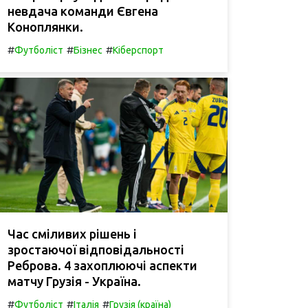
невдача команди Євгена
Коноплянки.
#
#
#
Футболіст
Бізнес
Кіберспорт
Час сміливих рішень і
зростаючої відповідальності
Реброва. 4 захоплюючі аспекти
матчу Грузія - Україна.
#
#
#
Футболіст
Італія
Грузія (країна)