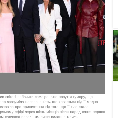
в світові побачити самоіронічне почуття гумору, що
пер зрозуміла невпевненість, що ховається під її модно
повіла про приниження від того, що її тіло стало
прямому ефірі через шість місяців після народження першої
ом харчової поведінки, пише видання News.