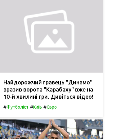
Найдорожчий гравець "Динамо"
вразив ворота "Карабаху" вже на
10-й хвилині гри. Дивіться відео!
#
#
#
Футболіст
Київ
Євро