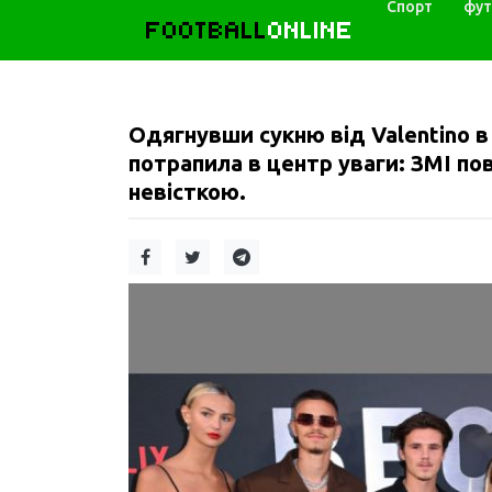
Спорт
фут
FOOTBALL
ONLINE
Одягнувши сукню від Valentino в 
потрапила в центр уваги: ЗМІ по
невісткою.