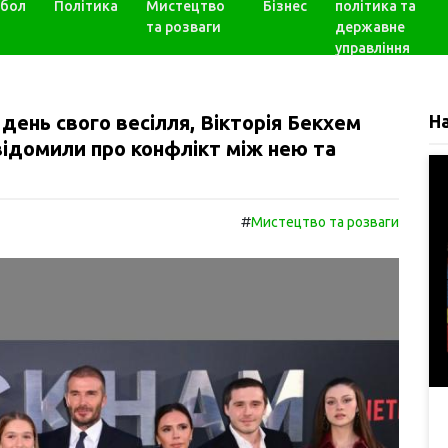
бол
Політика
Мистецтво
Бізнес
політика та
та розваги
державне
управління
день свого весілля, Вікторія Бекхем
Н
відомили про конфлікт між нею та
#
Мистецтво та розваги