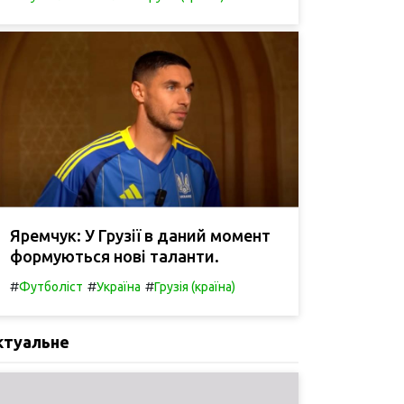
Яремчук: У Грузії в даний момент
формуються нові таланти.
#
#
#
Футболіст
Україна
Грузія (країна)
ктуальне