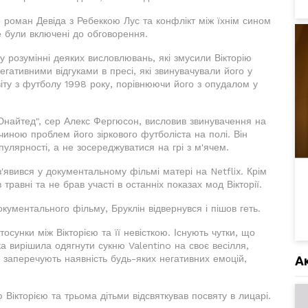
о роман Девіда з Ребеккою Лус та конфлікт між їхнім сином
е були включені до обговорення.
у розумінні деяких висловлювань, які змусили Вікторію
негативними відгуками в пресі, які звинувачували його у
світу з футболу 1998 року, порівнюючи його з опудалом у
Юнайтед", сер Алекс Фергюсон, висловив звинувачення на
чиною проблем його зіркового футболіста на полі. Він
улярності, а не зосереджуватися на грі з м'ячем.
з'явився у документальному фільмі матері на Netflix. Крім
 травні та не брав участі в останніх показах мод Вікторії.
ументального фільму, Бруклін відвернувся і пішов геть.
осунки між Вікторією та її невісткою. Існують чутки, що
 вирішила одягнути сукню Valentino на своє весілля,
ки заперечують наявність будь-яких негативних емоцій,
А
ікторією та трьома дітьми відсвяткував посвяту в лицарі.