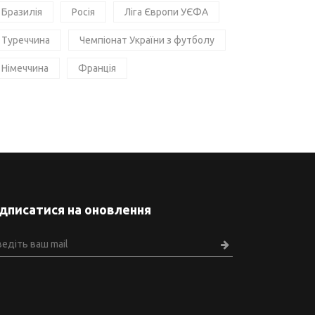
Бразилія
Росія
Ліга Європи УЄФА
Туреччина
Чемпіонат України з футболу
Німеччина
Франція
ідписатися на оновлення