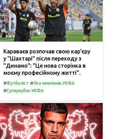
Караваєв розпочав свою кар'єру
у "Шахтарі" після переходу з
"Динамо": "Це нова сторінка в
моєму професійному житті".
#
#
Футболіст
Ліга чемпіонів УЄФА
#
Суперкубок УЄФА