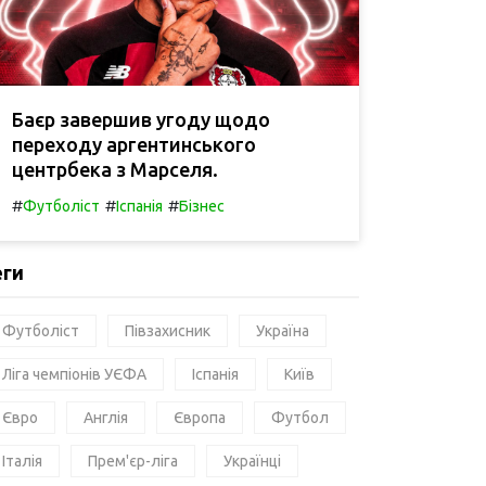
Баєр завершив угоду щодо
переходу аргентинського
центрбека з Марселя.
#
#
#
Футболіст
Іспанія
Бізнес
еги
Футболіст
Півзахисник
Україна
Ліга чемпіонів УЄФА
Іспанія
Київ
Євро
Англія
Європа
Футбол
Італія
Прем'єр-ліга
Українці