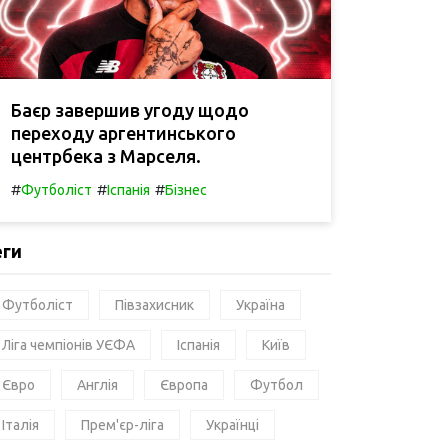
Баєр завершив угоду щодо
переходу аргентинського
центрбека з Марселя.
#
#
#
Футболіст
Іспанія
Бізнес
еги
Футболіст
Півзахисник
Україна
Ліга чемпіонів УЄФА
Іспанія
Київ
Євро
Англія
Європа
Футбол
Італія
Прем'єр-ліга
Українці