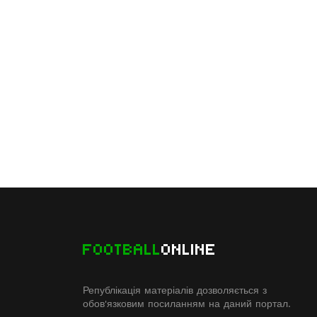
FOOTBALL
ONLINE
Републікація матеріалів дозволяється з
обов'язковим посиланням на даний портал.