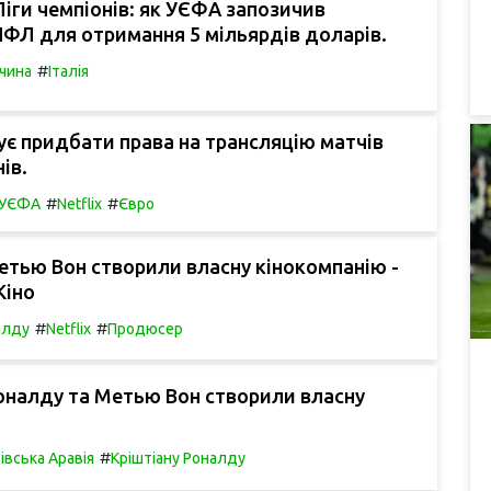
іги чемпіонів: як УЄФА запозичив
ФЛ для отримання 5 мільярдів доларів.
#
чина
Італія
нує придбати права на трансляцію матчів
ів.
#
#
в УЄФА
Netflix
Євро
етью Вон створили власну кінокомпанію -
Кіно
#
#
алду
Netflix
Продюсер
оналду та Метью Вон створили власну
#
івська Аравія
Кріштіану Роналду