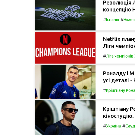
Революція Л
концепцію Н
#
#
Іспанія
Німеч
Netflix пла
Ліги чемпіон
#
Ліга чемпіоні
Роналду і М
усі деталі - 
#
Кріштіану Рон
Кріштіану Р
кіностудію.
#
#
Україна
Сауд