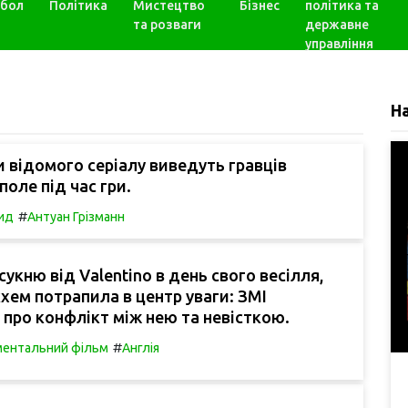
бол
Політика
Мистецтво
Бізнес
політика та
та розваги
державне
управління
Н
 відомого серіалу виведуть гравців
поле під час гри.
#
ид
Антуан Грізманн
укню від Valentino в день свого весілля,
кхем потрапила в центр уваги: ЗМІ
про конфлікт між нею та невісткою.
#
ентальний фільм
Англія