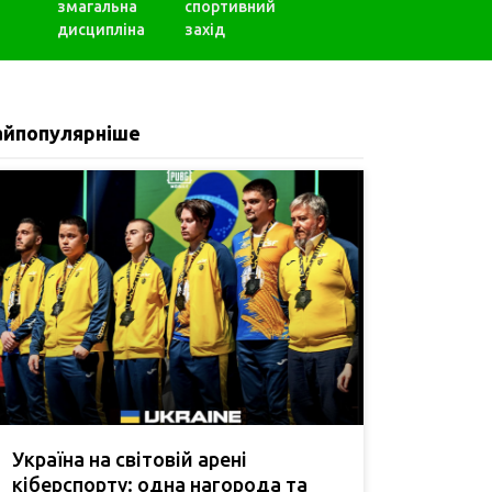
змагальна
спортивний
дисципліна
захід
айпопулярніше
Україна на світовій арені
кіберспорту: одна нагорода та