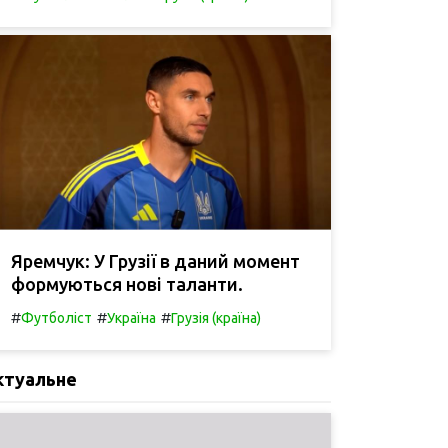
Яремчук: У Грузії в даний момент
формуються нові таланти.
#
#
#
Футболіст
Україна
Грузія (країна)
ктуальне