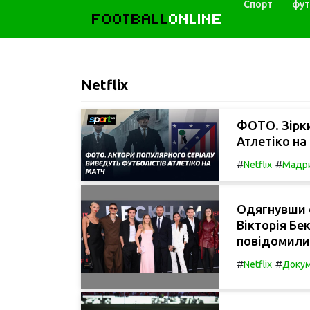
Спорт
фут
FOOTBALL
ONLINE
Netflix
ФОТО. Зірки
Атлетіко на 
#
#
Netflix
Мадр
Одягнувши с
Вікторія Бе
повідомили 
#
#
Netflix
Докум