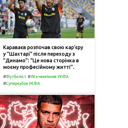
Караваєв розпочав свою кар'єру
у "Шахтарі" після переходу з
"Динамо": "Це нова сторінка в
моєму професійному житті".
#
#
Футболіст
Ліга чемпіонів УЄФА
#
Суперкубок УЄФА