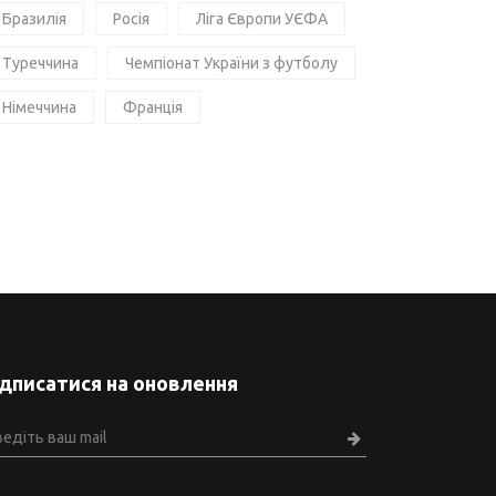
Бразилія
Росія
Ліга Європи УЄФА
Туреччина
Чемпіонат України з футболу
Німеччина
Франція
ідписатися на оновлення