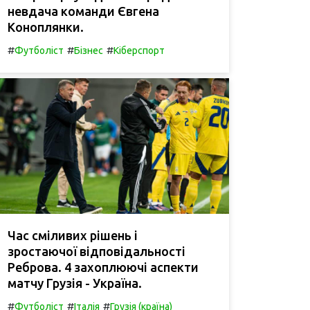
невдача команди Євгена
Коноплянки.
#
#
#
Футболіст
Бізнес
Кіберспорт
Час сміливих рішень і
зростаючої відповідальності
Реброва. 4 захоплюючі аспекти
матчу Грузія - Україна.
#
#
#
Футболіст
Італія
Грузія (країна)