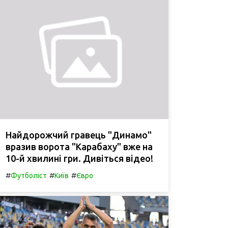
Найдорожчий гравець "Динамо"
вразив ворота "Карабаху" вже на
10-й хвилині гри. Дивіться відео!
#
#
#
Футболіст
Київ
Євро