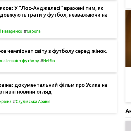
ков: У "Лос-Анджелесі" вражені тим, як
одовжують грати у футбол, незважаючи на
#
й Назаренко
Європа
аже чемпіонат світу з футболу серед жінок.
#
рна Іспанії з футболу
Netflix
країна: документальний фільм про Усика на
портивні новини огляд
#
країна
Саудівська Аравія
А