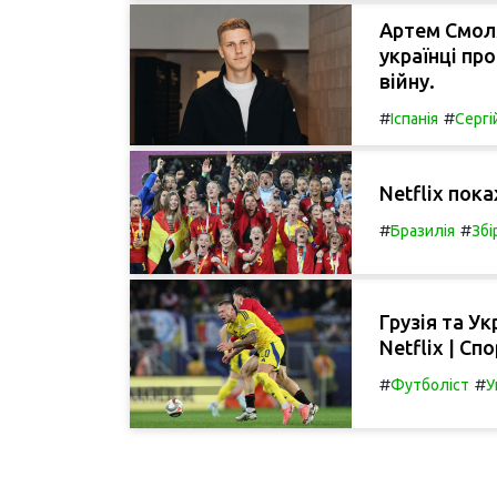
Артем Смоля
українці пр
війну.
#
#
Іспанія
Сергі
Netflix пок
#
#
Бразилія
Збі
Грузія та У
Netflix | С
#
#
Футболіст
У