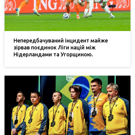
Непередбачуваний інцидент майже
зірвав поєдинок Ліги націй між
Нідерландами та Угорщиною.