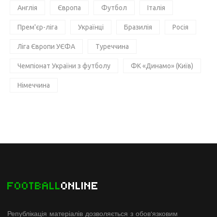
Англія
Європа
Футбол
Італія
Прем'єр-ліга
Українці
Бразилія
Росія
Ліга Європи УЄФА
Туреччина
Чемпіонат України з футболу
ФК «Динамо» (Київ)
Німеччина
FOOTBALL
ONLINE
Републікація матеріалів дозволяється з обов'язковим