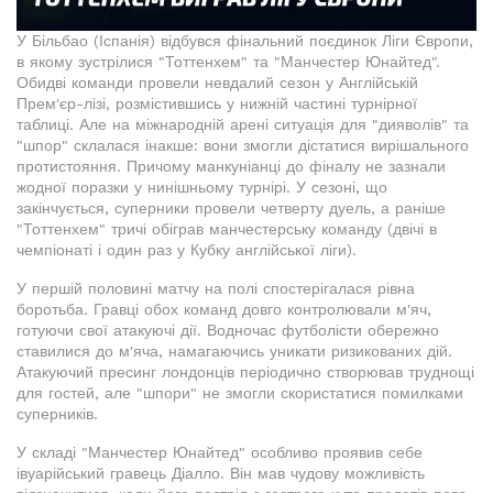
У Більбао (Іспанія) відбувся фінальний поєдинок Ліги Європи,
в якому зустрілися "Тоттенхем" та "Манчестер Юнайтед".
Обидві команди провели невдалий сезон у Англійській
Прем'єр-лізі, розмістившись у нижній частині турнірної
таблиці. Але на міжнародній арені ситуація для "дияволів" та
"шпор" склалася інакше: вони змогли дістатися вирішального
протистояння. Причому манкуніанці до фіналу не зазнали
жодної поразки у нинішньому турнірі. У сезоні, що
закінчується, суперники провели четверту дуель, а раніше
"Тоттенхем" тричі обіграв манчестерську команду (двічі в
чемпіонаті і один раз у Кубку англійської ліги).
У першій половині матчу на полі спостерігалася рівна
боротьба. Гравці обох команд довго контролювали м'яч,
готуючи свої атакуючі дії. Водночас футболісти обережно
ставилися до м'яча, намагаючись уникати ризикованих дій.
Атакуючий пресинг лондонців періодично створював труднощі
для гостей, але "шпори" не змогли скористатися помилками
суперників.
У складі "Манчестер Юнайтед" особливо проявив себе
івуарійський гравець Діалло. Він мав чудову можливість