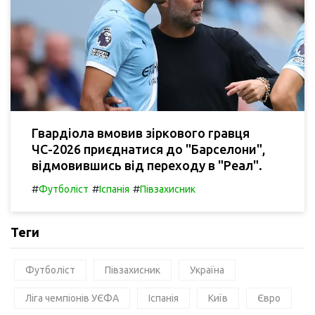
Гвардіола вмовив зіркового гравця
ЧС-2026 приєднатися до "Барселони",
відмовившись від переходу в "Реал".
#
#
#
Футболіст
Іспанія
Півзахисник
Теги
Футболіст
Півзахисник
Україна
Ліга чемпіонів УЄФА
Іспанія
Київ
Євро