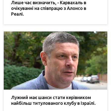
Лише час визначить, - Карвахаль в
очікуванні на співпрацю з Алонсо в
Реалі.
Лужний має шанси стати керівником
найбільш титулованого клубу в Ізраїлі.