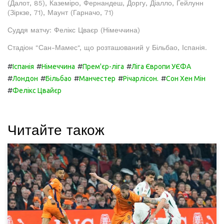
(Далот, 85), Каземіро, Фернандеш, Доргу, Діалло, Гейлунн
(Зіркзе, 71), Маунт (Гарначо, 71)
Суддя матчу: Фелікс Цваєр (Німеччина)
Стадіон "Сан-Мамес", що розташований у Більбао, Іспанія.
#
#
#
#
Іспанія
Німеччина
Прем'єр-ліга
Ліга Європи УЄФА
#
#
#
#
#
Лондон
Більбао
Манчестер
Річарлісон.
Сон Хен Мін
#
Фелікс Цвайєр
Читайте також