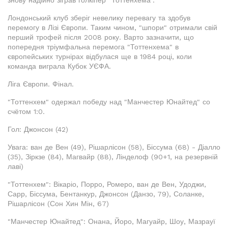
знову надійно зіграв голкіпер "Тоттенхема".
Лондонський клуб зберіг невелику перевагу та здобув
перемогу в Лізі Європи. Таким чином, "шпори" отримали свій
перший трофей після 2008 року. Варто зазначити, що
попередня тріумфальна перемога "Тоттенхема" в
європейських турнірах відбулася ще в 1984 році, коли
команда виграла Кубок УЄФА.
Ліга Європи. Фінал.
"Тоттенхем" одержал победу над "Манчестер Юнайтед" со
счётом 1:0.
Гол: Джонсон (42)
Увага: ван де Вен (49), Рішарлісон (58), Біссума (68) - Діалло
(35), Зіркзе (84), Магвайр (88), Лінделоф (90+1, на резервній
лаві)
"Тоттенхем": Вікаріо, Порро, Ромеро, ван де Вен, Удоджи,
Сарр, Біссума, Бентанкур, Джонсон (Данзо, 79), Соланке,
Рішарлісон (Сон Хин Мін, 67)
"Манчестер Юнайтед": Онана, Йоро, Магуайр, Шоу, Мазрауї