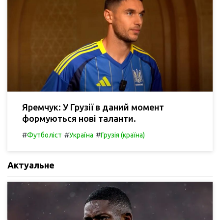
Яремчук: У Грузії в даний момент
формуються нові таланти.
#
#
#
Футболіст
Україна
Грузія (країна)
Актуальне