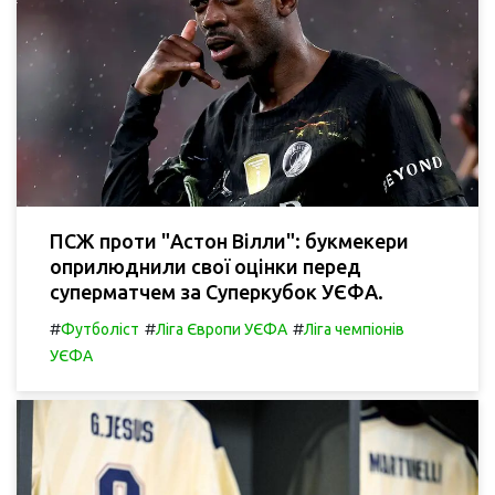
ПСЖ проти "Астон Вілли": букмекери
оприлюднили свої оцінки перед
суперматчем за Суперкубок УЄФА.
#
#
#
Футболіст
Ліга Європи УЄФА
Ліга чемпіонів
УЄФА