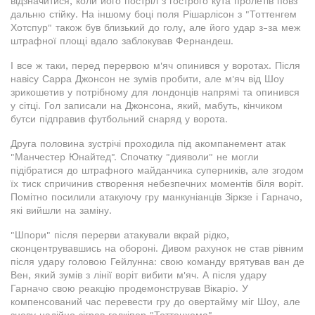
відзначитися, коли його постріл з гострого кута пролетів повз
дальню стійку. На іншому боці поля Рішарлісон з "Тоттенгем
Хотспур" також був близький до голу, але його удар з-за меж
штрафної площі вдало заблокував Фернандеш.
І все ж таки, перед перервою м'яч опинився у воротах. Після
навісу Сарра Джонсон не зумів пробити, але м'яч від Шоу
зрикошетив у потрібному для лондонців напрямі та опинився
у сітці. Гол записали на Джонсона, який, мабуть, кінчиком
бутси підправив футбольний снаряд у ворота.
Друга половина зустрічі проходила під акомпанемент атак
"Манчестер Юнайтед". Спочатку "дияволи" не могли
підібратися до штрафного майданчика суперників, але згодом
їх тиск спричинив створення небезпечних моментів біля воріт.
Помітно посилили атакуючу гру манкуніанців Зіркзе і Гарначо,
які вийшли на заміну.
"Шпори" після перерви атакували вкрай рідко,
сконцентрувавшись на обороні. Дивом рахунок не став рівним
після удару головою Гейлунна: свою команду врятував ван де
Вен, який зумів з лінії воріт вибити м'яч. А після удару
Гарначо свою реакцію продемонстрував Вікаріо. У
компенсований час перевести гру до овертайму міг Шоу, але