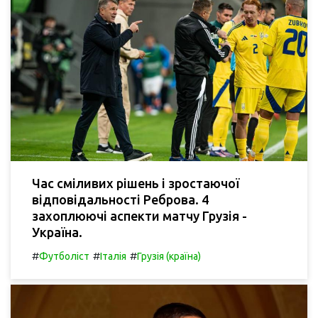
Час сміливих рішень і зростаючої
відповідальності Реброва. 4
захоплюючі аспекти матчу Грузія -
Україна.
#
#
#
Футболіст
Італія
Грузія (країна)