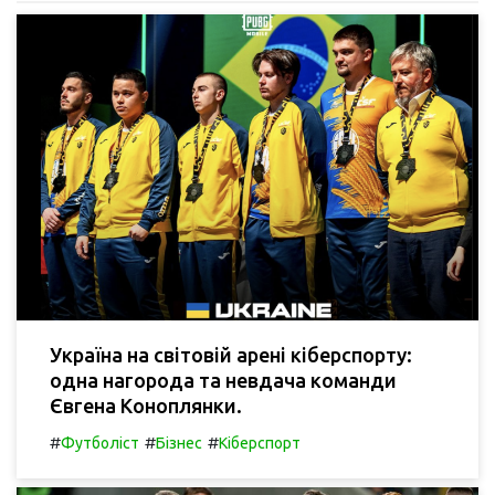
Україна на світовій арені кіберспорту:
одна нагорода та невдача команди
Євгена Коноплянки.
#
#
#
Футболіст
Бізнес
Кіберспорт