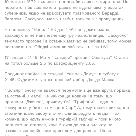
19 матчів і 1572 хвилини на полі забив лише чотири голи. Це
небагато, і більше ніхто з гравців не відзначався у воротах
суперників, якщо не враховувати травмованого Берарді.
Загалом "Сассуоло" має 23 забиті голи та 27 пропущених.
На перемогу "Наполі" БК дає 1.46 і це досить мало,
враховуючи не найвпевненішу гру неаполітанців. "Сассуоло"
теж часто програє і в останніх матчах не забиває, тому можна
поставити на "Обидві команди заб'ють - ні" за 1.62.
17 января, 21:45. Матч "Кальяри" против "Ювентуса". Ставка
на тотал больше 2.5 по коэффициенту 2.05.
Поєдинок пройде на стадіоні "Уніполь Домус" в суботу о
21:45. Судитиме зустріч головний арбітр Давіде Масса.
"Кальярі" знову не вдалося перемогти і це вже друга поразка
за останні 3 матчі. Не найкраща новина і в тому, що
програли "Дженоа", причому 0:3. "Грифони" - один з
конкурентів у битві за місце в Серії А, тому трохи прикро, що
втратили шанс здобути очки. Однак радують невдачі тих
команд, що йдуть нижче в турнірній таблиці - поки нічого
поганого не сталося, хоча 5 очок до зони вильоту не
вважаються серйозним приводом для радості. Після