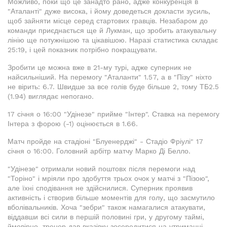
Можливо, поки що це занадто рано, адже конкуренція в
"Аталанті" дуже висока, і йому доведеться докласти зусиль,
щоб зайняти місце серед стартових гравців. Незабаром до
команди приєднається ще й Лукман, що зробить атакувальну
лінію ще потужнішою та цікавішою. Наразі статистика складає
25:19, і цей показник потрібно покращувати.
Зробити це можна вже в 21-му турі, адже суперник не
найсильніший. На перемогу "Аталанти" 1.57, а в "Пізу" ніхто
не вірить: 6.7. Швидше за все голів буде більше 2, тому ТБ2.5
(1.94) виглядає непогано.
17 січня о 16:00 "Удінезе" прийме "Інтер". Ставка на перемогу
Інтера з форою (-1) оцінюється в 1.66.
Матч пройде на стадіоні "Блуенерджі" - Стадіо Фріулі" 17
січня о 16:00. Головний арбітр матчу Марко Ді Белло.
"Удінезе" отримали новий поштовх після перемоги над
"Торіно" і мріяли про здобуття трьох очок у матчі з "Пізою",
але їхні сподівання не здійснилися. Суперник проявив
активність і створив більше моментів для голу, що засмутило
вболівальників. Хоча "зебри" також намагалися атакувати,
віддавши всі сили в першій половині гри, у другому таймі,
ймовірно, тренер дав вказівку зосередитися на утриманні