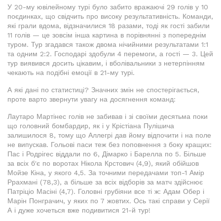
У 20-му ювілейному турі було забито вражаючі 29 голів у 10
поєдинках, що свідчить про високу результативність. Команди,
які грали вдома, відзначилися 18 разами, тоді як гості забили
11 голів — це зовсім інша картина в порівнянні з попереднім
туром. Тур згадався також двома нічийними результатами 1:1
та одним 2:2. Господарі здобули 4 перемоги, а гості — 3. Цей
тур виявився досить цікавим, і вболівальники з нетерпінням
чекають на подібні емоції в 21-му турі.
А які дані по статистиці? Значних змін не спостерігається,
проте варто звернути увагу на досягнення команд:
Лаутаро Мартінес голів не забивав і зі своїми десятьма поки
що головний бомбардир, як і у Крістіана Пулішича
залишилося 8, тому що Аллегрі дав йому відпочити і на поле
не випускав. Гольові паси теж без поповнення з боку кращих:
Пас і Родрігес віддали по 6, Дімарко і Барелла по 5. Більше
за всіх б'є по воротах Нікола Крстович (4,9), який обійшов
Мойзе Кіна, у якого 4,5. За точними передачами топ-1 Амір
Ррахмані (78,3), а більше за всіх відборів за матч здійснює
Патріціо Масіні (4,7). Головні грубіяни все ті ж: Адам Обер і
Марін Понграчич, у яких по 7 жовтих. Ось такі справи у Серії
А і дуже хочеться вже подивитися 21-й тур!