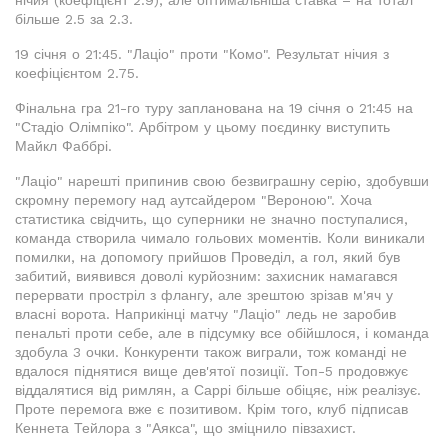
нічия (коефіцієнт 2.9), але оптимальніша ставка – на тотал
більше 2.5 за 2.3.
19 січня о 21:45. "Лаціо" проти "Комо". Результат нічия з
коефіцієнтом 2.75.
Фінальна гра 21-го туру запланована на 19 січня о 21:45 на
"Стадіо Олімпіко". Арбітром у цьому поєдинку виступить
Майкл Фаббрі.
"Лаціо" нарешті припинив свою безвиграшну серію, здобувши
скромну перемогу над аутсайдером "Вероною". Хоча
статистика свідчить, що суперники не значно поступалися,
команда створила чимало гольових моментів. Коли виникали
помилки, на допомогу прийшов Проведіл, а гол, який був
забитий, виявився доволі курйозним: захисник намагався
перервати простріл з флангу, але зрештою зрізав м'яч у
власні ворота. Наприкінці матчу "Лаціо" ледь не заробив
пенальті проти себе, але в підсумку все обійшлося, і команда
здобула 3 очки. Конкуренти також виграли, тож команді не
вдалося піднятися вище дев'ятої позиції. Топ-5 продовжує
віддалятися від римлян, а Саррі більше обіцяє, ніж реалізує.
Проте перемога вже є позитивом. Крім того, клуб підписав
Кеннета Тейлора з "Аякса", що зміцнило півзахист.