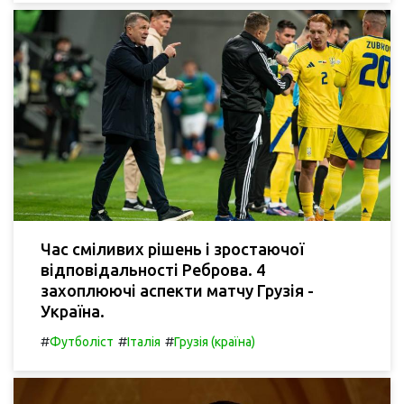
Час сміливих рішень і зростаючої
відповідальності Реброва. 4
захоплюючі аспекти матчу Грузія -
Україна.
#
#
#
Футболіст
Італія
Грузія (країна)