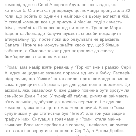
команді, адже в Серії А справи йдуть не так гладко, як
хотілося б. Статистка підтверджує це: команда пропустила 32
голи, що робить їх одними з найгірших в цьому аспекті в лізі.
У складі команди все ще присутній Масіна, тоді як участь
Іліча, Ісмайлі та Педерсена під питанням. Тренери Марко
Бароні та Леонардо Колуччі шукають способи покращити
атакувальну гру, проте поки що результати не вражають.
Сапата і Нгонге не можуть знайти свою гру, щоб більше
забивати, а Сімеоне також рідко потрапляє до списку
бомбардирів в останніх матчах.
"Рома" має намір взяти реванш у "Торіно" вже в рамках Серії
А, адже нещодавно зазнала поразки від них у Кубку. Гасперіні
підкреслив, що "бикам" поталанило, проте команда повинна
сама підвищити свій рівень гри для досягнення перемоги. Це
аксіома, яка, здавалося б, вже давно повинна бути зрозуміла
сеньйору Джан П'єро. У турнірній таблиці римляни займають
п'яту позицію, здобувши дві поспіль перемоги, і є єдиною
командою, яка поки що не має жодної нічиєї. Раніше їхнім
супутником у цій статистиці був "Інтер", але той уже закрив
графу нічиїх. Ситуація з травмами у "Роми" стала майже
звичною: Бове має проблеми з серцем, і невідомо, чи зможе
він взагалі повернутися на поле в Серії А, а Артем Довбик