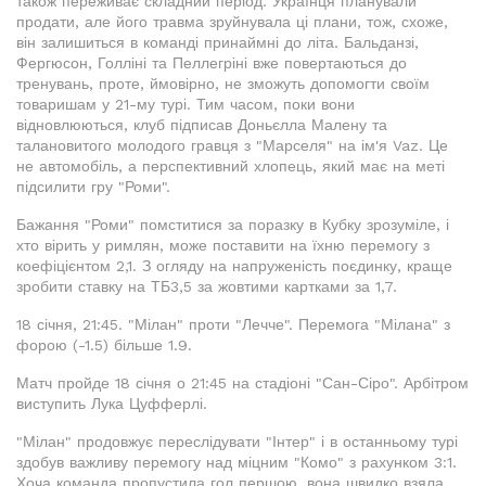
також переживає складний період. Українця планували
продати, але його травма зруйнувала ці плани, тож, схоже,
він залишиться в команді принаймні до літа. Бальданзі,
Фергюсон, Голліні та Пеллегріні вже повертаються до
тренувань, проте, ймовірно, не зможуть допомогти своїм
товаришам у 21-му турі. Тим часом, поки вони
відновлюються, клуб підписав Доньєлла Малену та
талановитого молодого гравця з "Марселя" на ім'я Vaz. Це
не автомобіль, а перспективний хлопець, який має на меті
підсилити гру "Роми".
Бажання "Роми" помститися за поразку в Кубку зрозуміле, і
хто вірить у римлян, може поставити на їхню перемогу з
коефіцієнтом 2,1. З огляду на напруженість поєдинку, краще
зробити ставку на ТБ3,5 за жовтими картками за 1,7.
18 січня, 21:45. "Мілан" проти "Лечче". Перемога "Мілана" з
форою (-1.5) більше 1.9.
Матч пройде 18 січня о 21:45 на стадіоні "Сан-Сіро". Арбітром
виступить Лука Цуфферлі.
"Мілан" продовжує переслідувати "Інтер" і в останньому турі
здобув важливу перемогу над міцним "Комо" з рахунком 3:1.
Хоча команда пропустила гол першою, вона швидко взяла