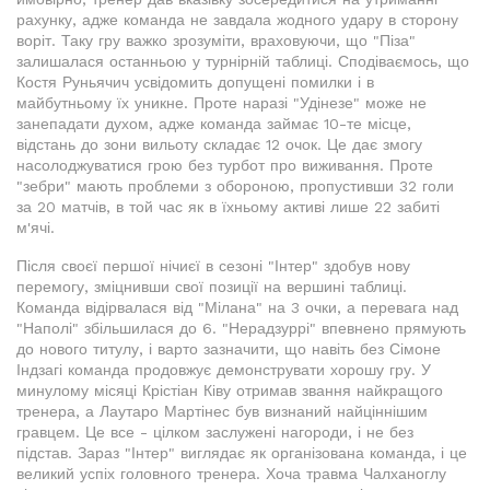
рахунку, адже команда не завдала жодного удару в сторону
воріт. Таку гру важко зрозуміти, враховуючи, що "Піза"
залишалася останньою у турнірній таблиці. Сподіваємось, що
Костя Руньячич усвідомить допущені помилки і в
майбутньому їх уникне. Проте наразі "Удінезе" може не
занепадати духом, адже команда займає 10-те місце,
відстань до зони вильоту складає 12 очок. Це дає змогу
насолоджуватися грою без турбот про виживання. Проте
"зебри" мають проблеми з обороною, пропустивши 32 голи
за 20 матчів, в той час як в їхньому активі лише 22 забиті
м'ячі.
Після своєї першої нічиєї в сезоні "Інтер" здобув нову
перемогу, зміцнивши свої позиції на вершині таблиці.
Команда відірвалася від "Мілана" на 3 очки, а перевага над
"Наполі" збільшилася до 6. "Нерадзуррі" впевнено прямують
до нового титулу, і варто зазначити, що навіть без Сімоне
Індзагі команда продовжує демонструвати хорошу гру. У
минулому місяці Крістіан Ківу отримав звання найкращого
тренера, а Лаутаро Мартінес був визнаний найціннішим
гравцем. Це все - цілком заслужені нагороди, і не без
підстав. Зараз "Інтер" виглядає як організована команда, і це
великий успіх головного тренера. Хоча травма Чалханоглу