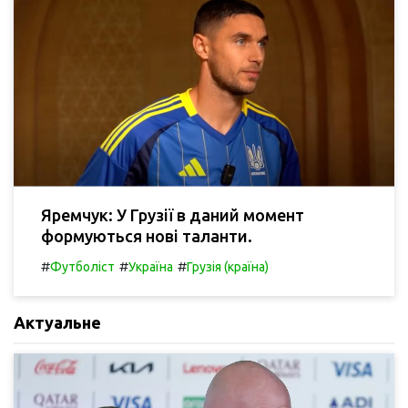
Яремчук: У Грузії в даний момент
формуються нові таланти.
#
#
#
Футболіст
Україна
Грузія (країна)
Актуальне