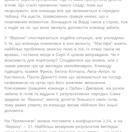
м'ячів. Що стало причиною такого спаду, поки що
незрозуміло, але команда все ще залишається в середині
таблиці. На щастя, травмованих гравців немає, що є
позитивним моментом. Бонаццолі та Варді також у строю, тож
є надія на те, що вони зможуть допомогти команді забити.
У "Верони" спостерігається подібна ситуація, але ускладнює
її те, що команда опинилася в зоні вильоту. "Мастіфи" мають
найбільш проблемну захисну лінію в лізі, їх атака також не
вражає, і останнє місце в Серії А цілком виправдане. Чи є
можливість для порятунку? Сподіватися ще можна, але з
таким рівнем гри це виглядає малоймовірно. Команду
підводять травми Фресе, Белла-Котчапа, Акпа-Акпро та
Кастаноса. Паоло Дзанетті поки що залишається на посаді,
незважаючи на чутки про його можливе звільнення.
Ключовими гравцями команди є Орбан і Джіоване, які разом
забили 9 голів та віддали 5 результативних передач. Саме
завдяки їм "Верона" змогла досягти більшості своїх голів,
тому важко уявити, як команда зможе обійтися без їхньої
допомоги.
На "Кремонезе" можна поставити з коефіцієнтом 2.54, а на
"Верону" – 3.1. Найбільш імовірним результатом виглядає