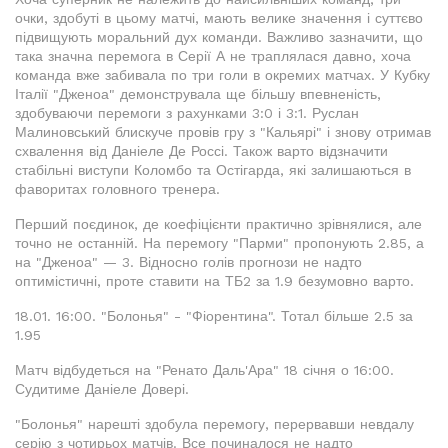
очки, здобуті в цьому матчі, мають велике значення і суттєво
підвищують моральний дух команди. Важливо зазначити, що
така значна перемога в Серії А не траплялася давно, хоча
команда вже забивала по три голи в окремих матчах. У Кубку
Італії "Дженоа" демонструвала ще більшу впевненість,
здобуваючи перемоги з рахунками 3:0 і 3:1. Руслан
Малиновський блискуче провів гру з "Кальярі" і знову отримав
схвалення від Даніеле Де Россі. Також варто відзначити
стабільні виступи Коломбо та Остігарда, які залишаються в
фаворитах головного тренера.
Перший поєдинок, де коефіцієнти практично зрівнялися, але
точно не останній. На перемогу "Парми" пропонують 2.85, а
на "Дженоа" — 3. Відносно голів прогнози не надто
оптимістичні, проте ставити на ТБ2 за 1.9 безумовно варто.
18.01. 16:00. "Болонья" - "Фіорентина". Тотал більше 2.5 за
1.95
Матч відбудеться на "Ренато Даль'Ара" 18 січня о 16:00.
Судитиме Даніеле Довері.
"Болонья" нарешті здобула перемогу, перервавши невдалу
серію з чотирьох матчів. Все починалося не надто