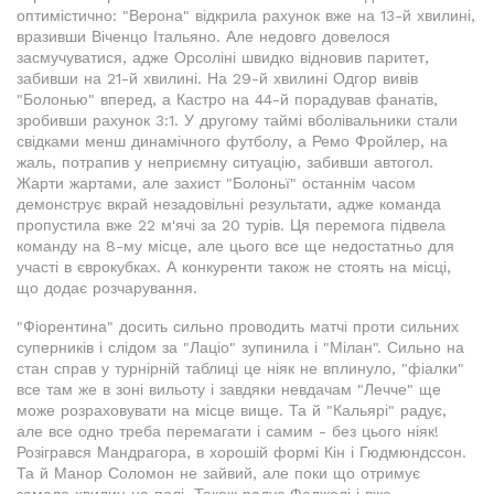
оптимістично: "Верона" відкрила рахунок вже на 13-й хвилині,
вразивши Віченцо Італьяно. Але недовго довелося
засмучуватися, адже Орсоліні швидко відновив паритет,
забивши на 21-й хвилині. На 29-й хвилині Одгор вивів
"Болонью" вперед, а Кастро на 44-й порадував фанатів,
зробивши рахунок 3:1. У другому таймі вболівальники стали
свідками менш динамічного футболу, а Ремо Фройлер, на
жаль, потрапив у неприємну ситуацію, забивши автогол.
Жарти жартами, але захист "Болоньї" останнім часом
демонструє вкрай незадовільні результати, адже команда
пропустила вже 22 м'ячі за 20 турів. Ця перемога підвела
команду на 8-му місце, але цього все ще недостатньо для
участі в єврокубках. А конкуренти також не стоять на місці,
що додає розчарування.
"Фіорентина" досить сильно проводить матчі проти сильних
суперників і слідом за "Лаціо" зупинила і "Мілан". Сильно на
стан справ у турнірній таблиці це ніяк не вплинуло, "фіалки"
все там же в зоні вильоту і завдяки невдачам "Лечче" ще
може розраховувати на місце вище. Та й "Кальярі" радує,
але все одно треба перемагати і самим - без цього ніяк!
Розігрався Мандрагора, в хорошій формі Кін і Гюдмюндссон.
Та й Манор Соломон не зайвий, але поки що отримує