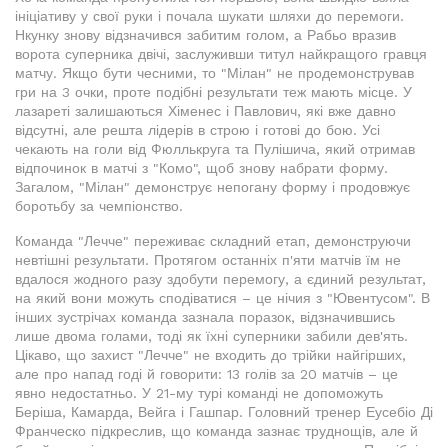
ініціативу у свої руки і почала шукати шляхи до перемоги.
Нкунку знову відзначився забитим голом, а Рабьо вразив
ворота суперника двічі, заслуживши титул найкращого гравця
матчу. Якщо бути чесними, то "Мілан" не продемонстрував
гри на 3 очки, проте подібні результати теж мають місце. У
лазареті залишаються Хіменес і Павлович, які вже давно
відсутні, але решта лідерів в строю і готові до бою. Усі
чекають на голи від Фюллькруга та Пулішича, який отримав
відпочинок в матчі з "Комо", щоб знову набрати форму.
Загалом, "Мілан" демонструє непогану форму і продовжує
боротьбу за чемпіонство.
Команда "Лечче" переживає складний етап, демонструючи
невтішні результати. Протягом останніх п'яти матчів їм не
вдалося жодного разу здобути перемогу, а єдиний результат,
на який вони можуть сподіватися – це нічия з "Ювентусом". В
інших зустрічах команда зазнала поразок, відзначившись
лише двома голами, тоді як їхні суперники забили дев'ять.
Цікаво, що захист "Лечче" не входить до трійки найгірших,
але про напад годі й говорити: 13 голів за 20 матчів – це
явно недостатньо. У 21-му турі команді не допоможуть
Беріша, Камарда, Вейга і Гашпар. Головний тренер Еусебіо Ді
Франческо підкреслив, що команда зазнає труднощів, але й