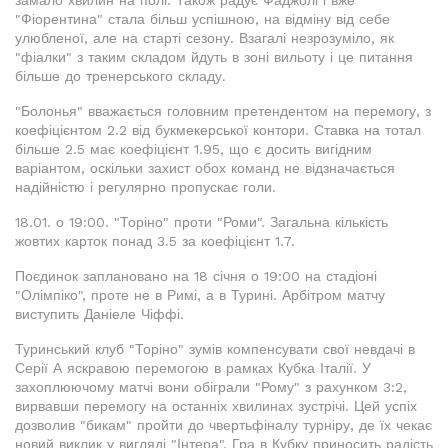
замало хвилин на полі. Також радує Фаджолі і вже
"Фіорентина" стала більш успішною, на відміну від себе
улюбленої, але на старті сезону. Взагалі незрозуміло, як
"фіалки" з таким складом йдуть в зоні вильоту і це питання
більше до тренерського складу.
"Болонья" вважається головним претендентом на перемогу, з
коефіцієнтом 2.2 від букмекерської контори. Ставка на тотал
більше 2.5 має коефіцієнт 1.95, що є досить вигідним
варіантом, оскільки захист обох команд не відзначається
надійністю і регулярно пропускає голи.
18.01. о 19:00. "Торіно" проти "Роми". Загальна кількість
жовтих карток понад 3.5 за коефіцієнт 1.7.
Поєдинок заплановано на 18 січня о 19:00 на стадіоні
"Олімпіко", проте не в Римі, а в Турині. Арбітром матчу
виступить Даніеле Чіффі.
Туринський клуб "Торіно" зумів компенсувати свої невдачі в
Серії А яскравою перемогою в рамках Кубка Італії. У
захоплюючому матчі вони обіграли "Рому" з рахунком 3:2,
вирвавши перемогу на останніх хвилинах зустрічі. Цей успіх
дозволив "бикам" пройти до чвертьфіналу турніру, де їх чекає
новий виклик у вигляді "Інтера". Гра в Кубку приносить радість