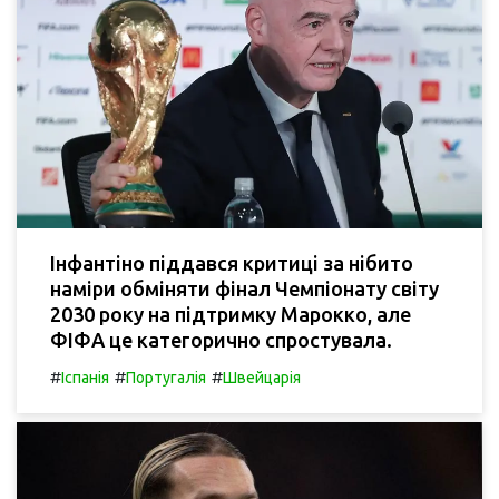
Інфантіно піддався критиці за нібито
наміри обміняти фінал Чемпіонату світу
2030 року на підтримку Марокко, але
ФІФА це категорично спростувала.
#
#
#
Іспанія
Португалія
Швейцарія