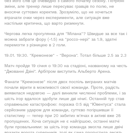
без його слів це очевидно з самого початку сезону. Потрібні
зміни, але тренер лише пересуває гравців по полю, не
вносячи суттєвих коректив. Зрозуміло, що не хочеться
втрачати очки через експерименти, але ситуація вже
настільки критична, що варто ризикнути.
Чергова легка прогулянка для "Мілана"? Швидше за все так і
можна забрати фору (-1.5) на "россо-нері" за 1.9, здатні
перемогти з різницею в 2 голи.
19.01. 19:30. "Кремонезе" - "Верона". Тотал більше 2.5 за 2.3
Матч пройде 19 січня о 19:30 на стадіоні, названому на честь
"Джованні Дзіні". Арбітром виступить Альберто Арена.
Фанати "Кремонезе" після двох поспіль виграних матчів
почали вірити в можливості своєї команди. Проте, радість
виявилася недовгою — далі виникли численні проблеми, і за
шість ігор вдалося здобути лише дві нічиї. Останній тур став
справжньою катастрофою: поразка 0:5 від "Ювентуса" стала
серйозним ударом для команди, суттєво погіршивши її
статистику — тепер при 20 забитих м'ячах в активі вже 28
пропущених. Хоча ситуація не є найгіршою, останні матчі
були провальними: за шість ігор команда змогла лише двічі
вразити ворота суперників, тоді як сама пропустила десять