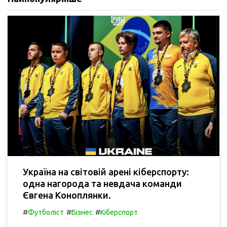
Україна на світовій арені кіберспорту:
одна нагорода та невдача команди
Євгена Коноплянки.
#
#
#
Футболіст
Бізнес
Кіберспорт