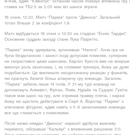
м'ячів, адже "Ювентус" останнім часом показує впевнену гру і
ставка на ТБ2.5 за 2.05 має всі шанси зіграти.
18 січня, 13:30. Матч "Парма" проти "Дженоа". Загальний
тотал більше 2 за коефіцієнт 1.9.
Матч відбудеться 18 січня о 13:30 на стадіоні "Енніо Тардіні".
Основним суддею заходу стане Лука Паіретто.
"Парма" знову здивувала, зупинивши "Наполі". Хоча гра не
була бездоганною і захист іноді допускав помилки, суперник
не скористався цими шансами. Карлос Куеста вже не вперше
виконує роль захисника, і, за словами тренера, йому це дуже
подобається. Це викликало неоднозначну реакцію у фанатів,
які прагнуть бачити більш атакуючу гру команди. Загалом,
"Парма" забила лише 14 голів. У 21-му турі команді не
допоможуть Алмквіст, Фріган, Ловік, Ндіайе та Судзукі. Гуаїта
також мав шанс на гру, але отримав травму плеча, і наразі
йому не щастить дебютувати в Серії А. Воротар "Парми" є
ключовою фігурою, адже навіть з 5-6 захисниками команда
все ще стикається з помилками.
Після низки невдач "Дженоа" нарешті здобула важливу
перемогу, обігравши "Кальярі" з впевненим рахунком 3:0.
Хоча суперник не належить до найсильніших команд, три