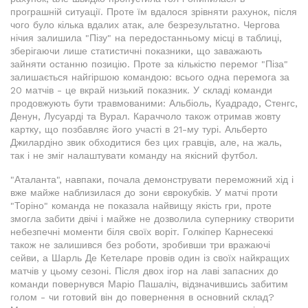
програшній ситуації. Проте їм вдалося зрівняти рахунок, після
чого було кілька вдалих атак, але безрезультатно. Чергова
нічия залишила "Пізу" на передостанньому місці в таблиці,
зберігаючи лише статистичні показники, що заважають
зайняти останню позицію. Проте за кількістю перемог "Піза"
залишається найгіршою командою: всього одна перемога за
20 матчів - це вкрай низький показник. У складі команди
продовжують бути травмованими: Альбіоль, Куадрадо, Стенгс,
Денун, Лусуарді та Вурал. Караччоло також отримав жовту
картку, що позбавляє його участі в 21-му турі. Альберто
Джилардіно звик обходитися без цих гравців, але, на жаль,
так і не зміг налаштувати команду на якісний футбол.
"Аталанта", навпаки, почала демонструвати переможний хід і
вже майже наблизилася до зони єврокубків. У матчі проти
"Торіно" команда не показала найвищу якість гри, проте
змогла забити двічі і майже не дозволила супернику створити
небезпечні моменти біля своїх воріт. Голкіпер Карнесеккі
також не залишився без роботи, зробивши три вражаючі
сейви, а Шарль Де Кетеларе провів один із своїх найкращих
матчів у цьому сезоні. Після двох ігор на лаві запасних до
команди повернувся Маріо Пашаліч, відзначившись забитим
голом - чи готовий він до повернення в основний склад?