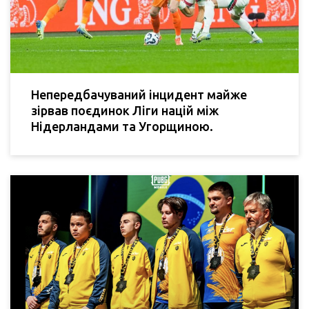
Непередбачуваний інцидент майже
зірвав поєдинок Ліги націй між
Нідерландами та Угорщиною.