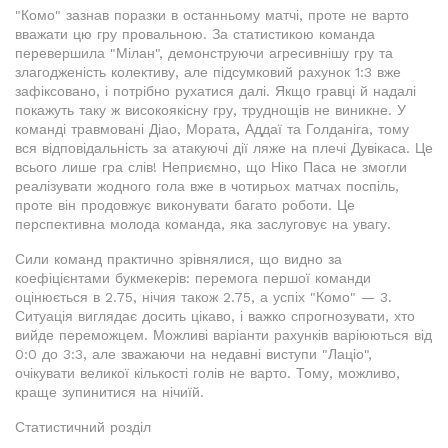
"Комо" зазнав поразки в останньому матчі, проте не варто
вважати цю гру провальною. За статистикою команда
перевершила "Мілан", демонструючи агресивнішу гру та
злагодженість колективу, але підсумковий рахунок 1:3 вже
зафіксовано, і потрібно рухатися далі. Якщо гравці й надалі
покажуть таку ж високоякісну гру, труднощів не виникне. У
команді травмовані Діао, Мората, Аддаї та Голданіга, тому
вся відповідальність за атакуючі дії ляже на плечі Дувікаса. Це
всього лише гра слів! Неприємно, що Ніко Паса не змогли
реалізувати жодного гола вже в чотирьох матчах поспіль,
проте він продовжує виконувати багато роботи. Це
перспективна молода команда, яка заслуговує на увагу.
Сили команд практично зрівнялися, що видно за
коефіцієнтами букмекерів: перемога першої команди
оцінюється в 2.75, нічия також 2.75, а успіх "Комо" — 3.
Ситуація виглядає досить цікаво, і важко спрогнозувати, хто
вийде переможцем. Можливі варіанти рахунків варіюються від
0:0 до 3:3, але зважаючи на недавні виступи "Лаціо",
очікувати великої кількості голів не варто. Тому, можливо,
краще зупинитися на нічиїй.
Статистичний розділ