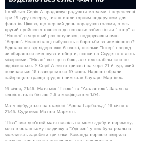
Італійська Серія А продовжує радувати матчами, і перенесені
ігри 16 туру посеред тижня стали гарним подарунком для
фанатів. Цікаво, що перший день порадував голами, а ось
другий пройшов з точністю до навпаки: забив тільки "Інтер", а
"Наполі" в черговий раз оступився, подарувавши очко
"Вероні". Неаполітанці вибувають з боротьби за чемпіонство?
Відставання від лідера вже 6 очок і, оскільки "Інтер" навряд
чи збирається зменшувати оберти, шанси на Скудетто стають
мізерними. "Мілан" все ще в бою, але теж стабільністю не
відрізняється. У Серії А життя триває і на черзі 21-й тур, який
починається 16 і завершиться 19 січня. Нарешті обрали
найкращого гравця грудня і ним став Лаутаро Мартінес.
16 січня, 21:45. Матч між "Пізою" та "Аталантою". Загальна
кількість голів більше 2.5 з коефіцієнтом 1.94.
Матч відбудеться на стадіоні "Арена Гарібальді" 16 січня о
21:45. Судитиме Маттео Маркетті.
"Піза" вже дев'ятий матч поспіль не може здобути перемогу,
хоча в останньому поєдинку з "Удінезе" у них була реальна
можливість заробити три очки. Команда першою відкрила
рахунок, але швидко пропустила гол і опинилася в