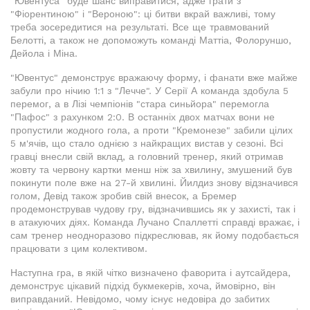
"Ювентуса" буде шанс виправитися, адже грати з
"Фіорентиною" і "Вероною": ці битви вкрай важливі, тому
треба зосередитися на результаті. Все ще травмований
Белотті, а також не допоможуть команді Маттіа, Фолоруншо,
Дейола і Міна.
"Ювентус" демонструє вражаючу форму, і фанати вже майже
забули про нічию 1:1 з "Лечче". У Серії А команда здобула 5
перемог, а в Лізі чемпіонів "стара синьйора" перемогла
"Пафос" з рахунком 2:0. В останніх двох матчах вони не
пропустили жодного гола, а проти "Кремонезе" забили цілих
5 м'ячів, що стало однією з найкращих вистав у сезоні. Всі
гравці внесли свій вклад, а головний тренер, який отримав
жовту та червону картки менш ніж за хвилину, змушений був
покинути поле вже на 27-й хвилині. Йилдиз знову відзначився
голом, Девід також зробив свій внесок, а Бремер
продемонстрував чудову гру, відзначившись як у захисті, так і
в атакуючих діях. Команда Лучано Спаллетті справді вражає, і
сам тренер неодноразово підкреслював, як йому подобається
працювати з цим колективом.
Наступна гра, в якій чітко визначено фаворита і аутсайдера,
демонструє цікавий підхід букмекерів, хоча, ймовірно, він
виправданий. Невідомо, чому існує недовіра до забитих