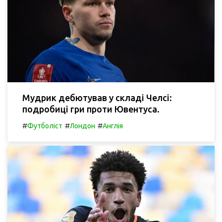
Мудрик дебютував у складі Челсі:
подробиці гри проти Ювентуса.
#
#
#
Футболіст
Лондон
Англія