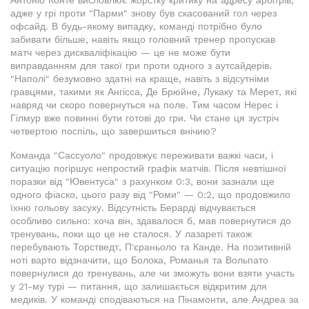
Антоніо Конте висловлює жорстку критику на адресу арбітрів,
адже у грі проти "Парми" знову був скасований гол через
офсайд. В будь-якому випадку, команді потрібно було
забивати більше, навіть якщо головний тренер пропускав
матч через дискваліфікацію — це не може бути
виправданням для такої гри проти одного з аутсайдерів.
"Наполі" безумовно здатні на краще, навіть з відсутніми
гравцями, такими як Ангісса, Де Брюйне, Лукаку та Мерет, які
навряд чи скоро повернуться на поле. Тим часом Нерес і
Гілмур вже повинні бути готові до гри. Чи стане ця зустріч
четвертою поспіль, що завершиться внічию?
Команда "Сассуоло" продовжує переживати важкі часи, і
ситуацію погіршує непростий графік матчів. Після невтішної
поразки від "Ювентуса" з рахунком 0:3, вони зазнали ще
одного фіаско, цього разу від "Роми" — 0:2, що продовжило
їхню гольову засуху. Відсутність Берарді відчувається
особливо сильно: хоча він, здавалося б, мав повернутися до
тренувань, поки що це не сталося. У лазареті також
перебувають Торстведт, П'єраньоло та Канде. На позитивній
ноті варто відзначити, що Болока, Романья та Вольпато
повернулися до тренувань, але чи зможуть вони взяти участь
у 21-му турі — питання, що залишається відкритим для
медиків. У команді сподіваються на Пінамонти, але Андреа за