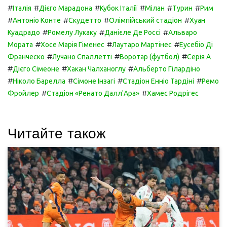
#
#
#
#
#
#
Італія
Дієго Марадона
Кубок Італії
Мілан
Турин
Рим
#
#
#
#
Антоніо Конте
Скудетто
Олімпійський стадіон
Хуан
#
#
#
Куадрадо
Ромелу Лукаку
Данієле Де Россі
Альваро
#
#
#
Мората
Хосе Марія Гіменес
Лаутаро Мартінес
Еусебіо Ді
#
#
#
Франческо
Лучано Спаллетті
Воротар (футбол)
Серія А
#
#
#
Дієго Сімеоне
Хакан Чалханоглу
Альберто Гілардіно
#
#
#
#
Ніколо Барелла
Сімоне Інзагі
Стадіон Енніо Тардіні
Ремо
#
#
Фройлер
Стадіон «Ренато Далл'Ара»
Хамес Родрігес
Читайте також