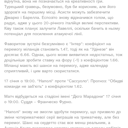
відчутна, вона не позначається на креативності гри.
Турецький гравець, безумовно, був би корисним, але його
здоров'я на першому місці. Асисти можуть забезпечити
Дімарко і Барелла. Еспозіто знову відзначився голом, що
радує, адже у цього 20-річного італійця великі перспективи.
Ківу також планує залучити Лавеллі, оскільки бачить в ньому
потенціал для посилення атакуючої лінії.
Фаворитом зустрічі безсумнівно є "Інтер": коефіцієнт на
перемогу міланців становить 1.47, тоді як на "Удінезе" він
досягає 6.66. Однак, цього може виявитися недостатньо, тож
доцільніше зробити ставку на фору (-1) з коефіцієнтом 1.66.
Міланці мають всі шанси на перемогу, адже календар
сприятливий, і цим варто скористатися.
17 січня о 19:00. "Наполі" проти "Сассуоло". Прогноз: "Обидві
команди не заб'ють" з коефіцієнтом 1.62.
Матч відбудеться на стадіоні імені "Дієго Марадони" 17 січня
о 19:00. Суддя - Франческо Фурно.
"Наполі" знову не змогли здобути перемогу, що призвело до
зміни чотириматчевої серії виграшів на триматчеву, але без
перемог. Шанс на скудетто стає все менш реальним, а