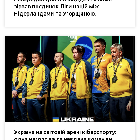
зірвав поєдинок Ліги націй між
Нідерландами та Угорщиною.
Україна на світовій арені кіберспорту:
одна нагорода та невдача команди