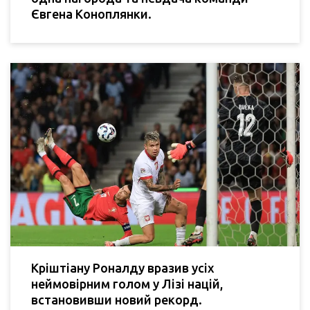
Євгена Коноплянки.
Кріштіану Роналду вразив усіх
неймовірним голом у Лізі націй,
встановивши новий рекорд.