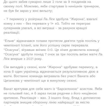
До цього забив сумарно лише 2 голи за 9 поєдинків на
своєму полі. Можливо, якби стартував із нинішнім тренером,
не був би зараз у зоні вильоту;
- 7 перемогу у розіграші Ла Ліги здобула "Жирона", взагалі
кожну з них - без переваги у 1+ xG. Тобто не переграє
суперників узагалі, а всі виграші - за рахунок кращої
реалізації;
"Ельче" відзначався голами протягом дев'яти турів поспіль у
чемпіонаті Іспанії, але його успішну серію перервала
"Осасуна", зігравши внічию 0:0. Ця нічия дозволила команді
"Осасуна" здобути понад 7 очок за три поспіль виїзні матчі Ла
Ліги вперше з 2021 року.
Сім випадків у сезоні, коли "Жирона" здобуває перемогу, а
хоча б один українець відзначається результативною дією в
матчі. Востаннє команда вигравала без участі Ваната або
Циганкова у чемпіонаті ще в минулому сезоні.
Ванат врятував для себе матч із "Барселоною" асистом. Якби
не гольовий пас, я б зараз писав рядочки з його нищівною
критикою. Реалізація - жах. З іншого боку, Влад з допомогою
партнерів знищив оборонну лінію найкращої за якістю