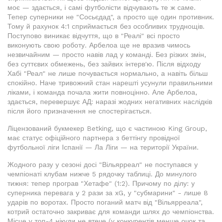
моє — здається, і самі футболісти відчувають те ж саме.
Тепер суперники не "Сосьєдад", а просто ще один противник.
Тому й рахунок 4:1 сприймається без особливих труднощів.
Поступово виникає відчуття, що в "Реалі" всі просто
виконують свою роботу. Арбелоа ще не вразив чимось
незвичайним — просто навів лад у команді. Без різких змін,
без суттєвих обмежень, без зайвих інтерв'ю. Після відходу
Хабі "Реал" не лише почувається нормально, а навіть більш
спокійно. Наче тривожний стан нарешті усунули правильними
ліками, і команда почала жити повноцінно. Але Арбелоа,
здається, перевершує АД: наразі жодних негативних наслідків
після його призначення не спостерігається.
Ліцензований букмекер Betking, що є частиною King Group,
має статус офіційного партнера з беттінгу провідної
футбольної ліги Іспанії — Ла Ліги — на території України.
Жодного разу у сезоні досі "Вільярреал" не поступався у
чемпіонаті клубам нижче 5 рядочку таблиці. До минулого
тижня: тепер програв "Хетафе" (1:2). Причому по ділу: у
суперника перевага у 2 рази за xG, у "субмарини" - лише 8
ударів по воротах. Просто поганий матч від "Вільярреала",
котрий остаточно закриває для команди шлях до чемпіонства.
Місце у топ-4 нікуди не втече (у конкурентів менше очок та