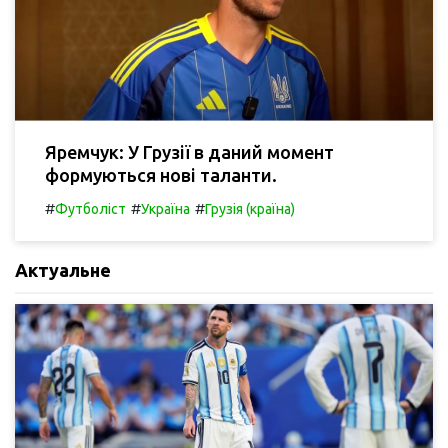
Яремчук: У Грузії в даний момент
формуються нові таланти.
#
#
#
Футболіст
Україна
Грузія (країна)
Актуальне