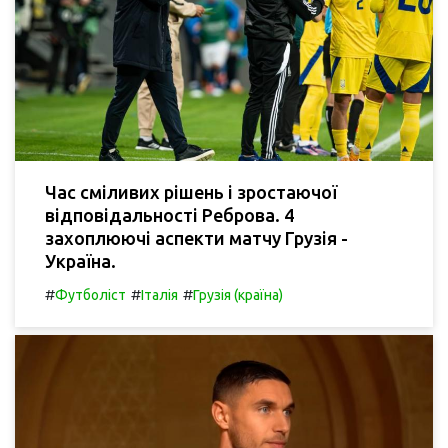
Час сміливих рішень і зростаючої
відповідальності Реброва. 4
захоплюючі аспекти матчу Грузія -
Україна.
#
#
#
Футболіст
Італія
Грузія (країна)