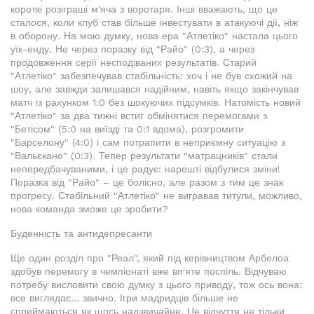
короткі розіграші м'яча з воротаря. Інші вважають, що це
сталося, коли клуб став більше інвестувати в атакуючі дії, ніж
в оборону. На мою думку, нова ера "Атлетіко" настала цього
уїк-енду. Не через поразку від "Райо" (0:3), а через
продовження серії несподіваних результатів. Старий
"Атлетіко" забезпечував стабільність: хоч і не був схожий на
шоу, але завжди залишався надійним, навіть якщо закінчував
матч із рахунком 1:0 без шокуючих підсумків. Натомість новий
"Атлетіко" за два тижні встиг обмінятися перемогами з
"Бетісом" (5:0 на виїзді та 0:1 вдома), розгромити
"Барселону" (4:0) і сам потрапити в неприємну ситуацію з
"Вальєкано" (0:3). Тепер результати "матрацників" стали
непередбачуваними, і це радує: нарешті відбулися зміни!
Поразка від "Райо" – це болісно, але разом з тим це знак
прогресу. Стабільний "Атлетіко" не вигравав титули, можливо,
нова команда зможе це зробити?
Буденність та антидепресанти
Ще один розділ про "Реал", який під керівництвом Арбелоа
здобув перемогу в чемпіонаті вже вп'яте поспіль. Відчуваю
потребу висловити свою думку з цього приводу, тож ось вона:
все виглядає... звично. Ігри мадридців більше не
сприймаються як щось надзвичайне. Це відчуття не тільки