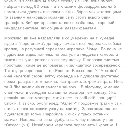
хоча б 11 з останніх 14 матчів сезону Ла Ліги, вона зможе
набрати понад 90 очок - а з класним форвардом могла б
намагатися досягти позначки в 100+. Зараз між каталонцями
та званням найкращої команди світу стоїть всього один
трансфер. Вибори президента вже незабаром, і хороший
кандидат знатиме, які обіцянки давати фанатам...
Можливо, ви вже натрапляли в соцмережах на ті кумедні
відео з "перегонами", де поруч змагаються черепаха, собака і
кролик, і в результаті перемагає черепаха. Чому? Бо вона не
піддається відволіканням, не реагує на глядачів і камери, а
також не шукає розваг на своєму шляху. Її нервова система
простіша, і саме це допомагає їй залишатися зосередженою.
Так от, ця черепаха — це Ернесто Вальверде. У "Атлетіка"
нині нелегкий сезон: влітку команда не підписала достатньо
нових гравців, потім насипалися травми, зокрема втрата Ніко,
та й Ліга чемпіонів виявилася зайвою... В підсумку, команда
опинилася в середині таблиці на екваторі чемпіонату. Яка
реакція нашого маестро, який несе на собі свій "панцир"?
Спокій. І, звісно, рух уперед. "Атлетік" продовжує грати у свій
стиль, не загострюючи увагу на критиці. Зараз команда вже
піднялася до топ-9 і заробила 7 очок у трьох останніх
матчах. Нещодавно вона здобула важливу перемогу над
"Ов'єдо" (2:1). Незабаром черепаха перегонить і кролика, і