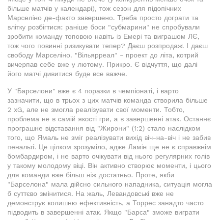
більше матчів у календарі), тож сезон для підопічних
Марселіно де-факто завершено. Треба просто дограти та
влітку розбігтися: раніше боси "субмарини" не спробували
зробити команду топовою навіть із Емері та виграшом ЛЄ,
тож чого повинні ризикувати тепер? Даєш розпродаж! І даєш
свободу Марселіно. "Вільярреал" - проект до літа, котрий
вичерпав себе вже у лютому. Прикро. Є відчуття, що далі
його матчі дивитися буде все важче.
У "Барселони" вже є 4 поразки в чемпіонаті, і варто
зазначити, що в трьох з цих матчів команда створила більше
2 xG, але не змогла реалізувати свої моменти. Тобто,
проблема не в самій якості гри, а в завершенні атак. Останнє
програшне відставання від "Жирони" (1:2) стало наслідком
того, що Ямаль не зміг реалізувати вихід віч-на-віч і не забив
пенальті. Це цілком зрозуміло, адже Ламін ще не є справжнім
бомбардиром, і не варто очікувати від нього регулярних голів
у такому молодому віці. Він активно створює моменти, і цього
для команди вже більш ніж достатньо. Проте, якби
"Барселона" мала дійсно сильного нападника, ситуація могла
б суттєво змінитися. На жаль, Левандовські вже не
демонструє колишню ефективність, а Торрес занадто часто
підводить в завершенні атак. Якщо "Барса" зможе виграти