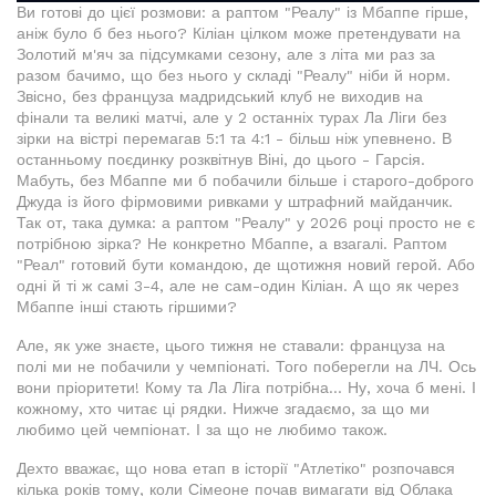
Ви готові до цієї розмови: а раптом "Реалу" із Мбаппе гірше,
аніж було б без нього? Кіліан цілком може претендувати на
Золотий м'яч за підсумками сезону, але з літа ми раз за
разом бачимо, що без нього у складі "Реалу" ніби й норм.
Звісно, без француза мадридський клуб не виходив на
фінали та великі матчі, але у 2 останніх турах Ла Ліги без
зірки на вістрі перемагав 5:1 та 4:1 - більш ніж упевнено. В
останньому поєдинку розквітнув Віні, до цього - Гарсія.
Мабуть, без Мбаппе ми б побачили більше і старого-доброго
Джуда із його фірмовими ривками у штрафний майданчик.
Так от, така думка: а раптом "Реалу" у 2026 році просто не є
потрібною зірка? Не конкретно Мбаппе, а взагалі. Раптом
"Реал" готовий бути командою, де щотижня новий герой. Або
одні й ті ж самі 3-4, але не сам-один Кіліан. А що як через
Мбаппе інші стають гіршими?
Але, як уже знаєте, цього тижня не ставали: француза на
полі ми не побачили у чемпіонаті. Того поберегли на ЛЧ. Ось
вони пріоритети! Кому та Ла Ліга потрібна... Ну, хоча б мені. І
кожному, хто читає ці рядки. Нижче згадаємо, за що ми
любимо цей чемпіонат. І за що не любимо також.
Дехто вважає, що нова етап в історії "Атлетіко" розпочався
кілька років тому, коли Сімеоне почав вимагати від Облака