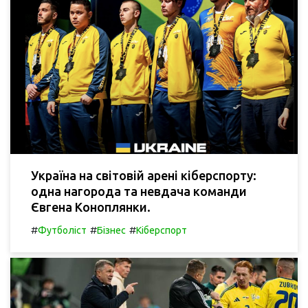
Україна на світовій арені кіберспорту:
одна нагорода та невдача команди
Євгена Коноплянки.
#
#
#
Футболіст
Бізнес
Кіберспорт