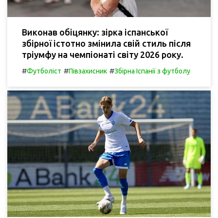
Виконав обіцянку: зірка іспанської
збірної істотно змінила свій стиль після
тріумфу на чемпіонаті світу 2026 року.
#
#
#
Футболіст
Півзахисник
Збірна Іспанії з футболу