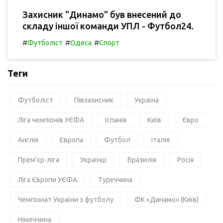
Захисник "Динамо" був внесений до
складу іншої команди УПЛ - Футбол24.
#
#
#
Футболіст
Одеса
Спорт
Теги
Футболіст
Півзахисник
Україна
Ліга чемпіонів УЄФА
Іспанія
Київ
Євро
Англія
Європа
Футбол
Італія
Прем'єр-ліга
Українці
Бразилія
Росія
Ліга Європи УЄФА
Туреччина
Чемпіонат України з футболу
ФК «Динамо» (Київ)
Німеччина