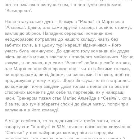
що він виключно виступає сам, і тепер зумів розгромити
"Вільярреал".
Наше атакувальне дует - Вінісіус з "Реала" та Мартінес з
"Алавеса". Дивно, але саме другий гравець постійно отримує
виклик до збірної. Нападник середньої команди вже
неодноразово потрапляв до нашого складу, навіть без
забитих голів, а в цьому турі нарешті відзначився - його
участь була неминучою. До єдиного голу команди він додав
шість виносів м'яча з власного штрафного майданчика. Чесно
кажучи, я не знаю, що саме "Алавес" робить у своїх матчах,
але Мартінес постійно вражає нас - чи то забитими голами,
чи передачами, чи відбором, чи виносами. Головне, щоб він
продовжував у тому ж дусі. Щодо Вінісіуса, то він потрапляє
до команди тижня завдяки двом голам з пенальті та безлічі
створених моментів для себе та партнерів, як у найкращі
часи. Тренером тижня стає Матіас Алмейда з "Севільї", хоча
б за те, що зумів зберегти спокій до кінця матчу, попри три
вилучення в його команді.
А якщо серйозно, то за адаптивність: треба знати, коли
запаркувати "автобус" із 53% точності пасів після вилучення.
"Севілья" у топі найкращих команд ліги за середнім
володінням, тож така відмова від власного стилю вдома (і