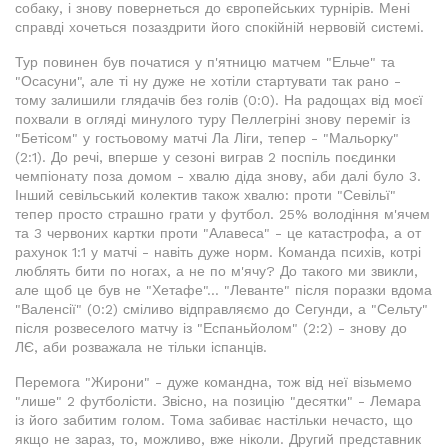
собаку, і знову повернеться до європейських турнірів. Мені
справді хочеться позаздрити його спокійній нервовій системі.
Тур повинен був початися у п'ятницю матчем "Ельче" та
"Осасуни", але ті ну дуже не хотіли стартувати так рано -
тому залишили глядачів без голів (0:0). На радощах від моєї
похвали в огляді минулого туру Пеллегріні знову переміг із
"Бетісом" у гостьовому матчі Ла Ліги, тепер - "Мальорку"
(2:1). До речі, вперше у сезоні виграв 2 поспіль поєдинки
чемпіонату поза домом - хвалю діда знову, аби далі було 3.
Інший севільський колектив також хвалю: проти "Севільї"
тепер просто страшно грати у футбол. 25% володіння м'ячем
та 3 червоних картки проти "Алавеса" - це катастрофа, а от
рахунок 1:1 у матчі - навіть дуже норм. Команда психів, котрі
люблять бити по ногах, а не по м'ячу? До такого ми звикли,
але щоб це був не "Хетафе"... "Леванте" після поразки вдома
"Валенсії" (0:2) сміливо відправляємо до Сегунди, а "Сельту"
після розвеселого матчу із "Еспаньйолом" (2:2) - знову до
ЛЄ, аби розважала не тільки іспанців.
Перемога "Жирони" - дуже командна, тож від неї візьмемо
"лише" 2 футболісти. Звісно, на позицію "десятки" - Лемара
із його забитим голом. Тома забиває настільки нечасто, що
якщо не зараз, то, можливо, вже ніколи. Другий представник