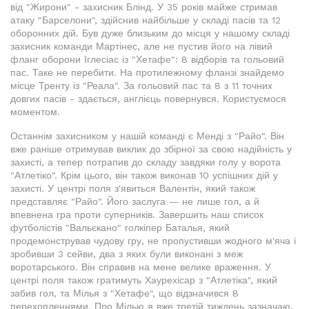
від "Жирони" - захисник Блінд. У 35 років майже стримав
атаку "Барселони", здійснив найбільше у складі пасів та 12
оборонних дій. Був дуже близьким до місця у нашому складі
захисник команди Мартінес, але не пустив його на лівий
фланг оборони Іглесіас із "Хетафе": 8 відборів та гольовий
пас. Таке не перебити. На протилежному фланзі знайдемо
місце Тренту із "Реала". За гольовий пас та 8 з 11 точних
довгих пасів - здається, англієць повернувся. Користуємося
моментом.
Останнім захисником у нашій команді є Менді з "Райо". Він
вже раніше отримував виклик до збірної за свою надійність у
захисті, а тепер потрапив до складу завдяки голу у ворота
"Атлетіко". Крім цього, він також виконав 10 успішних дій у
захисті. У центрі поля з'явиться Валентін, який також
представляє "Райо". Його заслуга — не лише гол, а й
впевнена гра проти суперників. Завершить наш список
футболістів "Вальєкано" голкіпер Баталья, який
продемонстрував чудову гру, не пропустивши жодного м'яча і
зробивши 3 сейви, два з яких були виконані з меж
воротарського. Він справив на мене велике враження. У
центрі поля також гратимуть Хаурехісар з "Атлетіка", який
забив гол, та Мілья з "Хетафе", що відзначився 8
перехопленнями. Про Мілью я вже третій тиждень зазначаю,