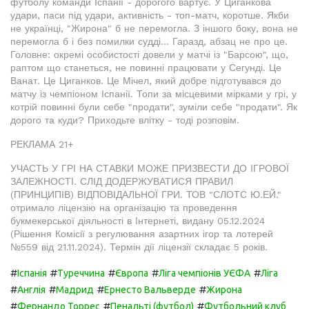
футболу команди Іспанії - дорогого вартує. У Циганкова
удари, паси під удари, активність - топ-матч, коротше. Якби
не українці, "Жирона" б не перемогла. З іншого боку, вона не
перемогла б і без помилки судді... Гаразд, абзац не про це.
Головне: окремі особистості довели у матчі із "Барсою", що,
раптом що станеться, не повинні працювати у Сегунді. Це
Ванат. Це Циганков. Це Мічел, який добре підготувався до
матчу із чемпіоном Іспанії. Топи за місцевими мірками у грі, у
котрій повинні були себе "продати", зуміли себе "продати". Як
дорого та куди? Приходьте влітку - тоді розповім.
РЕКЛАМА 21+
УЧАСТЬ У ГРІ НА СТАВКИ МОЖЕ ПРИЗВЕСТИ ДО ІГРОВОЇ
ЗАЛЕЖНОСТІ. СЛІД ДОДЕРЖУВАТИСЯ ПРАВИЛ
(ПРИНЦИПІВ) ВІДПОВІДАЛЬНОЇ ГРИ. ТОВ "СЛОТС Ю.ЕЙ."
отримало ліцензію на організацію та проведення
букмекерської діяльності в Інтернеті, видану 05.12.2024
(Рішення Комісії з регулювання азартних ігор та лотерей
№559 від 21.11.2024). Термін дії ліцензії складає 5 років.
#
#
#
#
#
Іспанія
Туреччина
Європа
Ліга чемпіонів УЄФА
Ліга
#
#
#
#
Англія
Мадрид
Ернесто Вальверде
Жирона
#
#
#
Фернандо Торрес
Пенальті (футбол)
Футбольний клуб