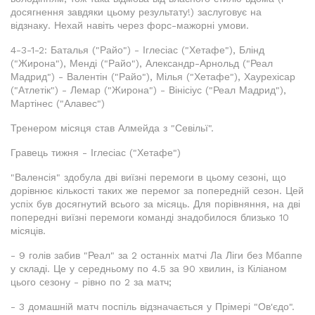
досягнення завдяки цьому результату!) заслуговує на
відзнаку. Нехай навіть через форс-мажорні умови.
4-3-1-2: Баталья ("Райо") - Іглесіас ("Хетафе"), Блінд
("Жирона"), Менді ("Райо"), Александр-Арнольд ("Реал
Мадрид") - Валентін ("Райо"), Мілья ("Хетафе"), Хаурехісар
("Атлетік") - Лемар ("Жирона") - Вінісіус ("Реал Мадрид"),
Мартінес ("Алавес")
Тренером місяця став Алмейда з "Севільї".
Гравець тижня - Іглесіас ("Хетафе")
"Валенсія" здобула дві виїзні перемоги в цьому сезоні, що
дорівнює кількості таких же перемог за попередній сезон. Цей
успіх був досягнутий всього за місяць. Для порівняння, на дві
попередні виїзні перемоги команді знадобилося близько 10
місяців.
- 9 голів забив "Реал" за 2 останніх матчі Ла Ліги без Мбаппе
у складі. Це у середньому по 4.5 за 90 хвилин, із Кіліаном
цього сезону - рівно по 2 за матч;
- 3 домашній матч поспіль відзначається у Прімері "Ов'єдо".