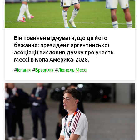
Він повинен відчувати, що це його
бажання: президент аргентинської
асоціації висловив думку про участь
Мессі в Копа Америка-2028.
#
#
#
Іспанія
Бразилія
Ліонель Мессі