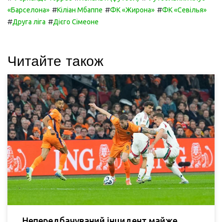
#
#
#
«Барселона»
Кіліан Мбаппе
ФК «Жирона»
ФК «Севілья»
#
#
Друга ліга
Дієго Сімеоне
Читайте також
Непередбачуваний інцидент майже