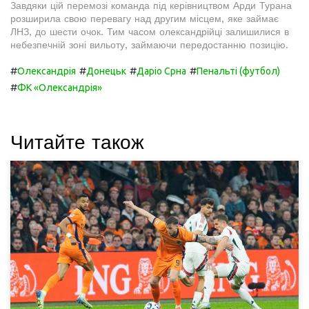
Завдяки цій перемозі команда під керівництвом Арди Турана
розширила свою перевагу над другим місцем, яке займає
ЛНЗ, до шести очок. Тим часом олександрійці залишилися в
небезпечній зоні вильоту, займаючи передостанню позицію.
#
#
#
#
Олександрія
Донецьк
Даріо Срна
Пенальті (футбол)
#
ФК «Олександрія»
Читайте також