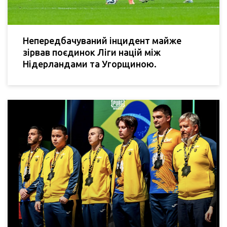
Непередбачуваний інцидент майже
зірвав поєдинок Ліги націй між
Нідерландами та Угорщиною.