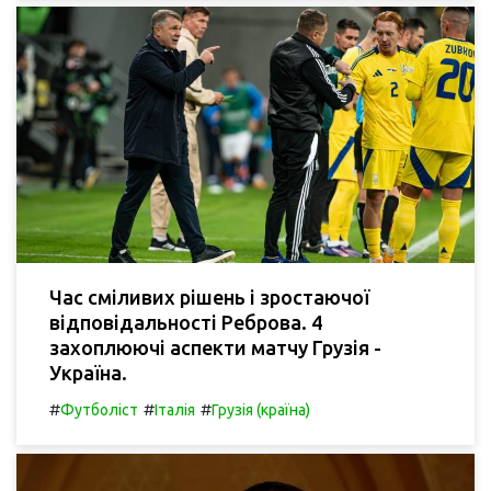
Час сміливих рішень і зростаючої
відповідальності Реброва. 4
захоплюючі аспекти матчу Грузія -
Україна.
#
#
#
Футболіст
Італія
Грузія (країна)