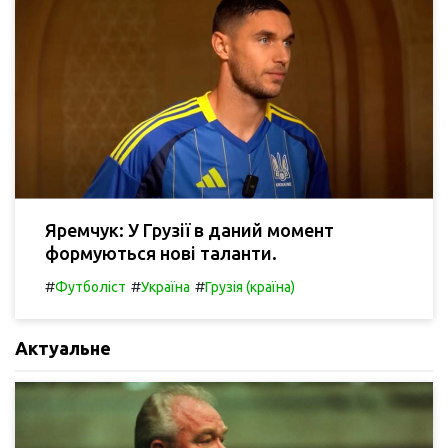
Яремчук: У Грузії в даний момент
формуються нові таланти.
#
#
#
Футболіст
Україна
Грузія (країна)
Актуальне