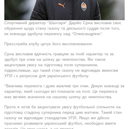
Спортивний директор "Шахтаря" Дарійо Срна висловив своє
обурення щодо стану газону та діяльності суддів після того,
як команда здобула перемогу над "Олександрією".
Пресслужба клубу цитує його висловлювання.
Срна висловив вдячність гравцям за їхній характер та за
здобуті три очки на шляху до чемпіонства. Він також
акцентував увагу на підготовці поля суперником,
підкресливши, що такий стан газону не відповідає вимогам
УПЛ і є регресом для українського футболу.
"Важлива перемога і дуже важливі три очки. Дякую команді за
характер, який сьогодні всі показали на полі. Ця перемога
має велике значення на нашому шляху до чемпіонства.
Проте я хотів би акцентувати увагу футбольної спільноти на
підготовці стадіону суперника перед цим матчем. Такий стан
газону не відповідає стандартам УПЛ. Якщо ми дійсно
прагнемо розвивати український футбол, необхідно вжити
заходів. Це крок назад, а не вперед.