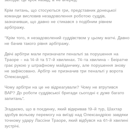
Крім питань, що стосуються гри, представник донецької
команди висловив незадоволення роботою суддів,
зазначивши, що давно не стикався з подібним рівнем
арбітражу.
"Крім того, я незадоволений суддівством у цьому матчі. Давно
не бачив такого рівня арбітражу.
Двічі арбітри мали призначати пенальті за порушення на
Траоре - на 14-й та 57-й хвилинах. 74-та хвилина - Беіратче
грає рукою у штрафному майданчику, але порушення знову
не зафіксовано. Арбітр не призначив три пенальті у ворота
Олександрії.
Чому арбітри на це не відреагували? Чому не втрутився
ВАР? До роботи суддівської бригади сьогодні є дуже багато
запитань".
Згадаємо, що в поєдинку, який відкривав 19-й тур, Шахтар
здобув вольову перемогу на виїзді над Олександрією завдяки
точному удару Лассіни Траоре, який відбувся на 61-й хвилині
зустрічі.