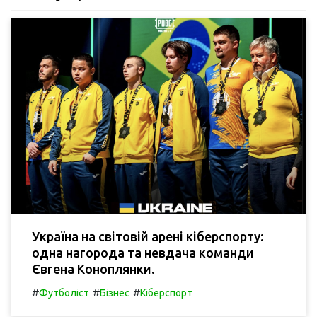
Україна на світовій арені кіберспорту:
одна нагорода та невдача команди
Євгена Коноплянки.
#
#
#
Футболіст
Бізнес
Кіберспорт