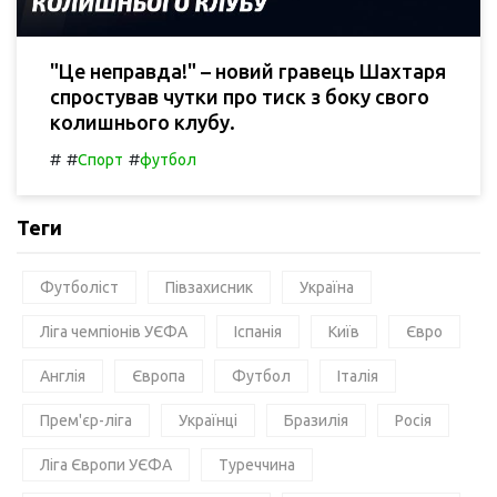
"Це неправда!" – новий гравець Шахтаря
спростував чутки про тиск з боку свого
колишнього клубу.
#
#
#
Спорт
футбол
Теги
Футболіст
Півзахисник
Україна
Ліга чемпіонів УЄФА
Іспанія
Київ
Євро
Англія
Європа
Футбол
Італія
Прем'єр-ліга
Українці
Бразилія
Росія
Ліга Європи УЄФА
Туреччина