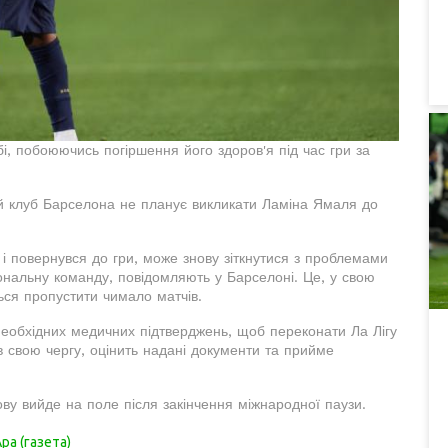
, побоюючись погіршення його здоров'я під час гри за
ий клуб Барселона не планує викликати Ламіна Ямаля до
і повернувся до гри, може знову зіткнутися з проблемами
іональну команду, повідомляють у Барселоні. Це, у свою
ься пропустити чимало матчів.
х необхідних медичних підтверджень, щоб переконати Ла Лігу
в свою чергу, оцінить надані документи та прийме
ову вийде на поле після закінчення міжнародної паузи.
ра (газета)