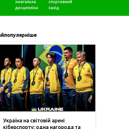
змагальна
спортивний
дисципліна
захід
айпопулярніше
Україна на світовій арені
кіберспорту: одна нагорода та