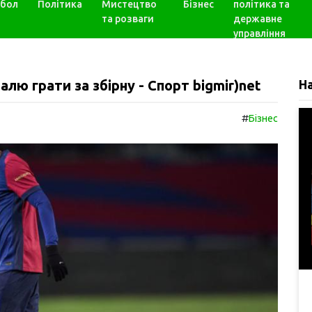
бол
Політика
Мистецтво
Бізнес
політика та
та розваги
державне
управління
лю грати за збірну - Спорт bigmir)net
Н
#
Бізнес