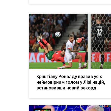
Кріштіану Роналду вразив усіх
неймовірним голом у Лізі націй,
встановивши новий рекорд.