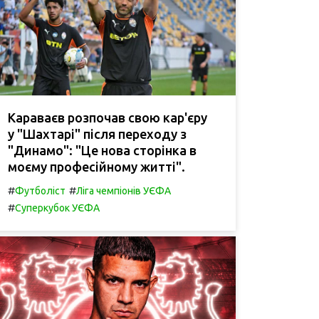
Караваєв розпочав свою кар'єру
у "Шахтарі" після переходу з
"Динамо": "Це нова сторінка в
моєму професійному житті".
#
#
Футболіст
Ліга чемпіонів УЄФА
#
Суперкубок УЄФА