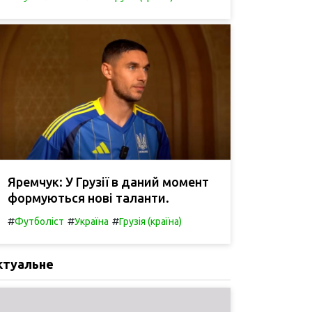
Яремчук: У Грузії в даний момент
формуються нові таланти.
#
#
#
Футболіст
Україна
Грузія (країна)
ктуальне