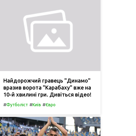
Найдорожчий гравець "Динамо"
вразив ворота "Карабаху" вже на
10-й хвилині гри. Дивіться відео!
#
#
#
Футболіст
Київ
Євро