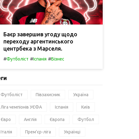
Баєр завершив угоду щодо
переходу аргентинського
центрбека з Марселя.
#
#
#
Футболіст
Іспанія
Бізнес
еги
Футболіст
Півзахисник
Україна
Ліга чемпіонів УЄФА
Іспанія
Київ
Євро
Англія
Європа
Футбол
Італія
Прем'єр-ліга
Українці