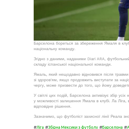
Барселона бореться за збереження Ямаля в клубі
національну команду.
Згідно з даними, наданими Diari ARA, футбольн
складу іспанської національної команди.
Ямаль, який нещодавно відновився після травми 
зі здоров'ям, якщо продовжить виступати за нац
чергу, може призвести до того, що йому доведет
У світлі цих подій, Барселона активізує збір усі
у можливості залишення Ямала в клубі. Ла Ліга, 
відповідне рішення.
Зазначимо, що футболіст захисної лінії Реала зн
#
#
#
#
Ліга
Збірна Мексики з футболу
Барселона
А