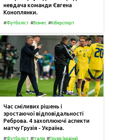
невдача команди Євгена
Коноплянки.
#
#
#
Футболіст
Бізнес
Кіберспорт
Час сміливих рішень і
зростаючої відповідальності
Реброва. 4 захоплюючі аспекти
матчу Грузія - Україна.
#
#
#
Футболіст
Італія
Грузія (країна)