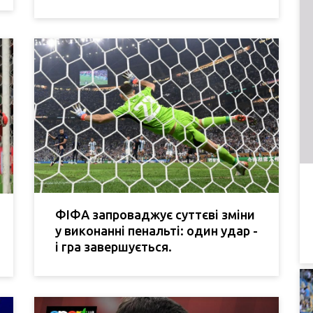
ФІФА запроваджує суттєві зміни
у виконанні пенальті: один удар -
і гра завершується.