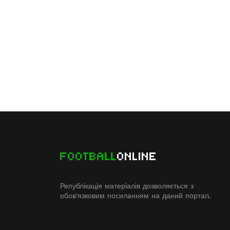
FOOTBALL
ONLINE
Републікація матеріалів дозволяється з
обов'язковим посиланням на даний портал.