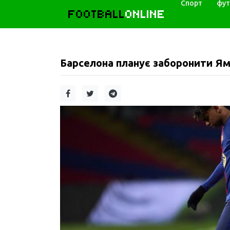
Спорт
фут
FOOTBALL
ONLINE
Барселона планує заборонити Яма