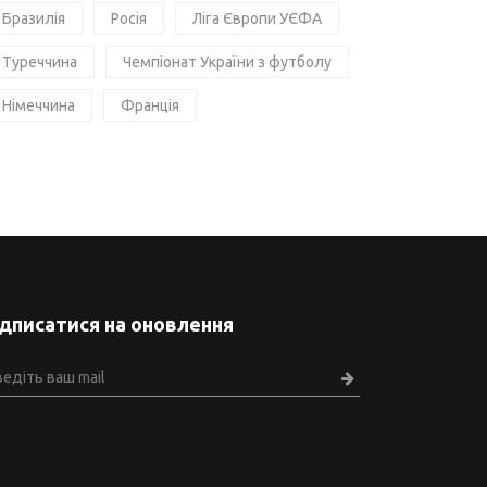
Бразилія
Росія
Ліга Європи УЄФА
Туреччина
Чемпіонат України з футболу
Німеччина
Франція
ідписатися на оновлення