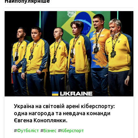
Найпопулярніше
Україна на світовій арені кіберспорту:
одна нагорода та невдача команди
Євгена Коноплянки.
#
#
#
Футболіст
Бізнес
Кіберспорт