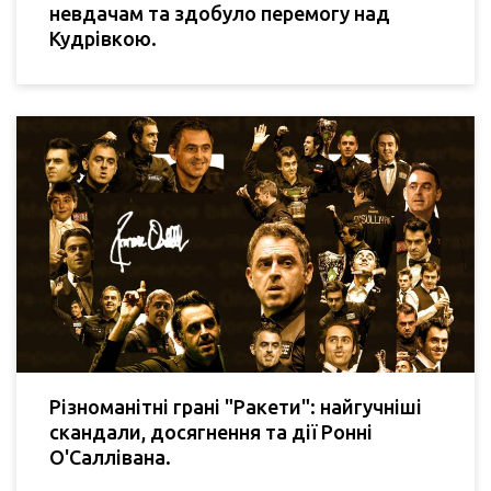
невдачам та здобуло перемогу над
Кудрівкою.
Різноманітні грані "Ракети": найгучніші
скандали, досягнення та дії Ронні
О'Саллівана.