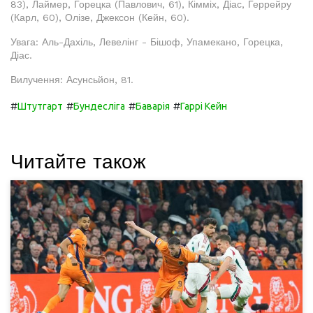
83), Лаймер, Горецка (Павлович, 61), Кімміх, Діас, Геррейру
(Карл, 60), Олізе, Джексон (Кейн, 60).
Увага: Аль-Дахіль, Левелінг - Бішоф, Упамекано, Горецка,
Діас.
Вилучення: Асунсьйон, 81.
#
#
#
#
Штутгарт
Бундесліга
Баварія
Гаррі Кейн
Читайте також