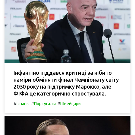
Інфантіно піддався критиці за нібито
наміри обміняти фінал Чемпіонату світу
2030 року на підтримку Марокко, але
ФІФА це категорично спростувала.
#
#
#
Іспанія
Португалія
Швейцарія