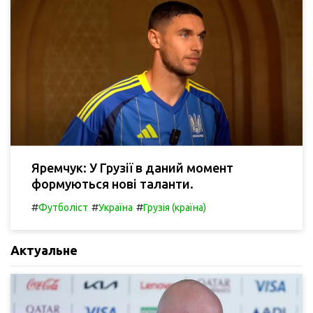
Яремчук: У Грузії в даний момент
формуються нові таланти.
#
#
#
Футболіст
Україна
Грузія (країна)
Актуальне