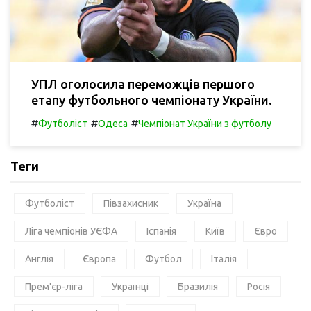
УПЛ оголосила переможців першого
етапу футбольного чемпіонату України.
#
#
#
Футболіст
Одеса
Чемпіонат України з футболу
Теги
Футболіст
Півзахисник
Україна
Ліга чемпіонів УЄФА
Іспанія
Київ
Євро
Англія
Європа
Футбол
Італія
Прем'єр-ліга
Українці
Бразилія
Росія