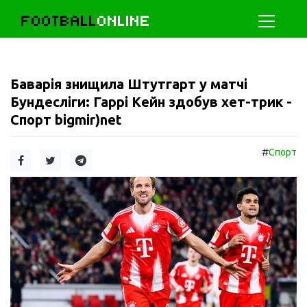
FOOTBALL
ONLINE
Баварія знищила Штутгарт у матчі
Бундесліги: Гаррі Кейн здобув хет-трик -
Спорт bigmir)net
#
Спорт