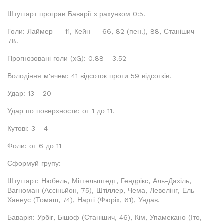
Штутгарт програв Баварії з рахунком 0:5.
Голи: Лаймер — 11, Кейн — 66, 82 (пен.), 88, Станішич —
78.
Прогнозовані голи (xG): 0.88 - 3.52
Володіння м'ячем: 41 відсоток проти 59 відсотків.
Удар: 13 - 20
Удар по поверхности: от 1 до 11.
Кутові: 3 - 4
Фоли: от 6 до 11
Сформуй групу:
Штутгарт: Нюбель, Міттельштедт, Гендрікс, Аль-Дахіль,
Вагноман (Ассіньйон, 75), Штіллер, Чема, Левелінг, Ель-
Ханнус (Томаш, 74), Нарті (Фюріх, 61), Ундав.
Баварія: Урбіг, Бішоф (Станішич, 46), Кім, Упамекано (Іто,