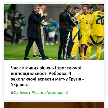
Час сміливих рішень і зростаючої
відповідальності Реброва. 4
захоплюючі аспекти матчу Грузія -
Україна.
#
#
#
Футболіст
Італія
Грузія (країна)