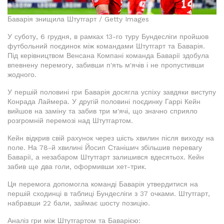
Баварія знищила Штутгарт / Getty Images
У суботу, 6 грудня, в рамках 13-го туру Бундесліги пройшов
футбольний поєдинок між командами Штутгарт та Баварія.
Під керівництвом Венсана Компані команда Баварії здобула
впевнену перемогу, забивши п'ять м'ячів і не пропустивши
жодного.
У першій половині гри Баварія досягла успіху завдяки виступу
Конрада Лаймера. У другій половині поєдинку Гаррі Кейн
вийшов на заміну та забив три м'ячі, що значно сприяло
розгромній перемозі над Штутгартом.
Кейн відкрив свій рахунок через шість хвилин після виходу на
поле. На 78-й хвилині Йосип Станішич збільшив перевагу
Баварії, а незабаром Штутгарт залишився вдесятьох. Кейн
забив ще два голи, оформивши хет-трик.
Ця перемога допомогла команді Баварія утвердитися на
першій сходинці в таблиці Бундесліги з 37 очками. Штутгарт,
набравши 22 бали, займає шосту позицію.
Аналіз гри між Штутгартом та Баварією: