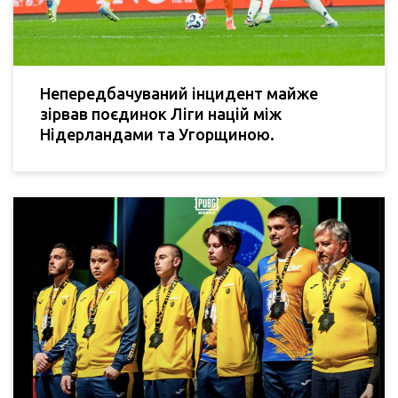
Непередбачуваний інцидент майже
зірвав поєдинок Ліги націй між
Нідерландами та Угорщиною.