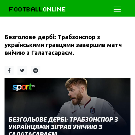
FOOTBALL
ONLINE
Безголове дербі: Трабзонспор з
українськими гравцями завершив матч
внічию з Галатасараєм.