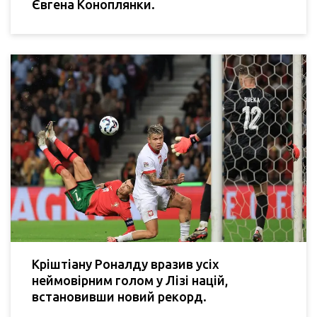
Євгена Коноплянки.
Кріштіану Роналду вразив усіх
неймовірним голом у Лізі націй,
встановивши новий рекорд.