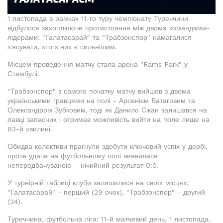
1 листопада в рамках 11-го туру чемпіонату Туреччини
відбулося захоплююче протистояння між двома командами-
лідерами: "Галатасарай" та "Трабзонспор" намагалися
з'ясувати, хто з них є сильнішим.
Місцем проведення матчу стала арена "Rams Park" у
Стамбулі.
"Трабзонспор" з самого початку матчу вийшов з двома
українськими гравцями на полі - Арсенієм Батаговим та
Олександром Зубковим, тоді як Данило Сікан залишався на
лавці запасних і отримав можливість вийти на поле лише на
83-й хвилині.
Обидва колективи прагнули здобути ключовий успіх у дербі,
проте удача на футбольному полі виявилася
непередбачуваною – нічийний результат 0:0.
У турнірній таблиці клуби залишилися на своїх місцях:
"Галатасарай" - перший (29 очок), "Трабзонспор" - другий
(24).
Туреччина, футбольна ліга: 11-й матчевий день, 1 листопада.