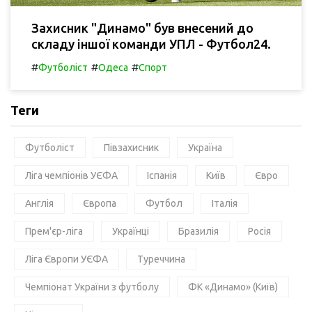
Захисник "Динамо" був внесений до
складу іншої команди УПЛ - Футбол24.
#
#
#
Футболіст
Одеса
Спорт
Теги
Футболіст
Півзахисник
Україна
Ліга чемпіонів УЄФА
Іспанія
Київ
Євро
Англія
Європа
Футбол
Італія
Прем'єр-ліга
Українці
Бразилія
Росія
Ліга Європи УЄФА
Туреччина
Чемпіонат України з футболу
ФК «Динамо» (Київ)