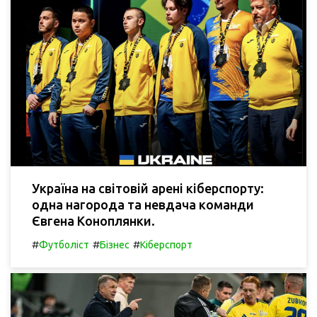
Україна на світовій арені кіберспорту:
одна нагорода та невдача команди
Євгена Коноплянки.
#
#
#
Футболіст
Бізнес
Кіберспорт