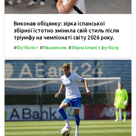
Виконав обіцянку: зірка іспанської
збірної істотно змінила свій стиль після
тріумфу на чемпіонаті світу 2026 року.
#
#
#
Футболіст
Півзахисник
Збірна Іспанії з футболу