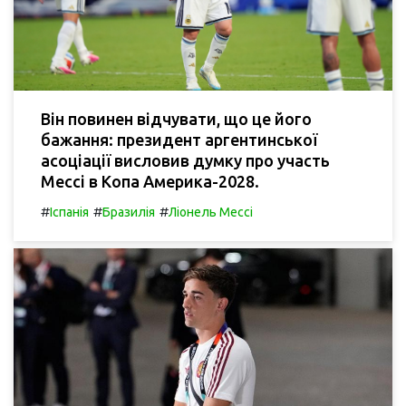
Він повинен відчувати, що це його
бажання: президент аргентинської
асоціації висловив думку про участь
Мессі в Копа Америка-2028.
#
#
#
Іспанія
Бразилія
Ліонель Мессі