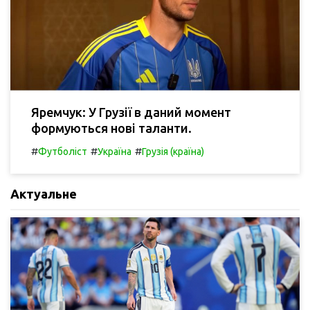
Яремчук: У Грузії в даний момент
формуються нові таланти.
#
#
#
Футболіст
Україна
Грузія (країна)
Актуальне