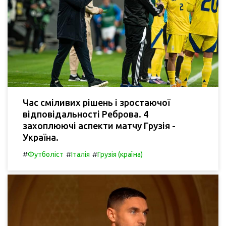
Час сміливих рішень і зростаючої
відповідальності Реброва. 4
захоплюючі аспекти матчу Грузія -
Україна.
#
#
#
Футболіст
Італія
Грузія (країна)