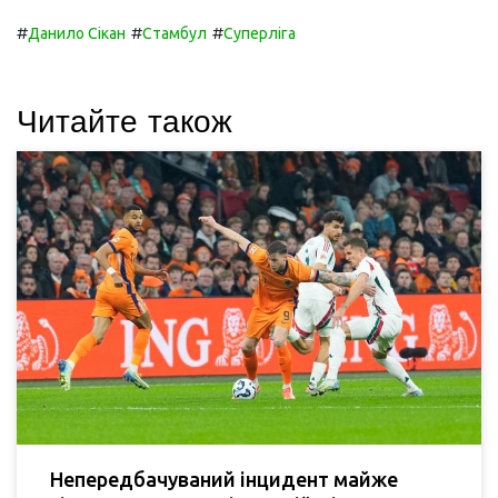
#
#
#
Данило Сікан
Стамбул
Суперліга
Читайте також
Непередбачуваний інцидент майже