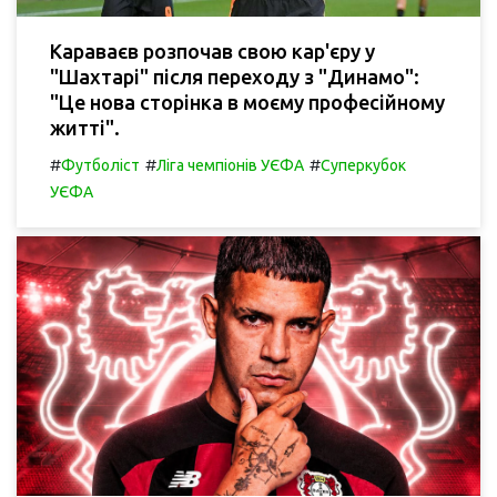
Караваєв розпочав свою кар'єру у
"Шахтарі" після переходу з "Динамо":
"Це нова сторінка в моєму професійному
житті".
#
#
#
Футболіст
Ліга чемпіонів УЄФА
Суперкубок
УЄФА