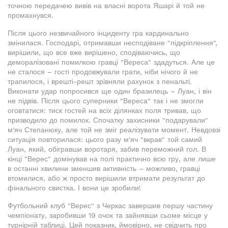
точною передачею вивів на власні ворота Яшарі й той не
промахнувся.
Після цього незвичайного інциденту гра кардинально
змінилася. Господарі, отримавши несподіване "підкріплення",
вирішили, що все вже вирішено, сподіваючись, що
деморалізовані помилкою гравці "Вереса" здадуться. Але це
не сталося – гості продовжували грати, ніби нічого й не
трапилося, і врешті-решт зрівняли рахунок з пенальті.
Виконати удар попросився ще один бразилець – Луан, і він
не підвів. Після цього суперники "Вереса" так і не змогли
оговтатися: тиск гостей на всіх ділянках поля тривав, що
призводило до помилок. Спочатку захисники "подарували"
м'яч Степанюку, але той не зміг реалізувати момент. Невдовзі
ситуація повторилася: цього разу м'яч "вкрав" той самий
Луан, який, обігравши воротаря, забив переможний гол. В
кінці "Верес" домінував на полі практично всю гру, але лише
в останні хвилини зменшив активність – можливо, гравці
втомилися, або ж просто вирішили втримати результат до
фінального свистка. І вони це зробили!
Футбольний клуб "Верес" з Черкас завершив першу частину
чемпіонату, заробивши 19 очок та зайнявши сьоме місце у
турнірній таблиці. Цей показник, ймовірно, не свідчить про