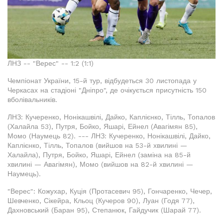
ЛНЗ -- "Верес" -- 1:2 (1:1)
Чемпіонат України, 15-й тур, відбудеться 30 листопада у
Черкасах на стадіоні "Дніпро", де очікується присутність 150
вболівальників.
ЛНЗ: Кучеренко, Нонікашвілі, Дайко, Каплієнко, Тілль, Топалов
(Халайла 53), Путря, Бойко, Яшарі, Ейнел (Авагімян 85),
Момо (Наумець 82). --- ЛНЗ: Кучеренко, Нонікашвілі, Дайко,
Каплієнко, Тілль, Топалов (вийшов на 53-й хвилині —
Халайла), Путря, Бойко, Яшарі, Ейнел (заміна на 85-й
хвилині — Авагімян), Момо (вийшов на 82-й хвилині —
Наумець).
"Верес": Кожухар, Куція (Протасевич 95), Гончаренко, Чечер,
Шевченко, Сікейра, Кльоц (Кучеров 90), Луан (Годя 77),
Дахновський (Баран 95), Степанюк, Гайдучик (Шарай 77).