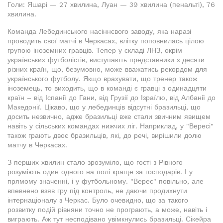
Голи: Яшарі — 27 хвилина, Луан — 39 хвилина (пенальті), 76
хвилина.
Команда Лебединського насіннєвого заводу, яка наразі
проводить свої матчі в Черкасах, влітку поповнилась цілою
групою іноземних гравців. Тепер у складі ЛНЗ, окрім
українських футболістів, виступають представники з десяти
різних країн, що, безумовно, може вважатись рекордом для
українського футболу. Якщо врахувати, що тренер також
іноземець, то виходить, що в команді є гравці з одинадцяти
країн – від Іспанії до Гани, від Грузії до Ізраїлю, від Албанії до
Македонії. Цікаво, що у лебединців відсутні бразильці, що
досить незвично, адже бразильці вже стали звичним явищем
навіть у сільських командах нижчих ліг. Наприклад, у "Вересі"
також грають двоє бразильців, які, до речі, вирішили долю
матчу в Черкасах.
З перших хвилин стало зрозуміло, що гості з Рівного
розуміють один одного на полі краще за господарів. І у
прямому значенні, і у футбольному. "Верес" повільно, але
впевнено взяв гру під контроль, не даючи продихнути
інтернаціоналу з Черкас. Було очевидно, що за такого
розвитку подій рівняни точно не програють, а може, навіть і
виграють. Аж тут несподівано увімкнулись бразильці. Сікейра