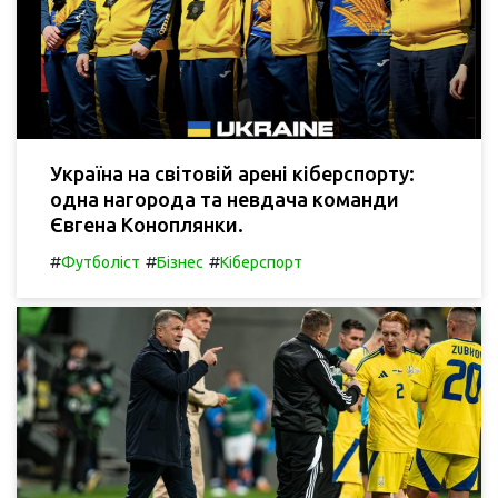
Україна на світовій арені кіберспорту:
одна нагорода та невдача команди
Євгена Коноплянки.
#
#
#
Футболіст
Бізнес
Кіберспорт