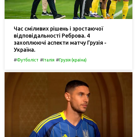
Час сміливих рішень і зростаючої
відповідальності Реброва. 4
захоплюючі аспекти матчу Грузія -
Україна.
#
#
#
Футболіст
Італія
Грузія (країна)