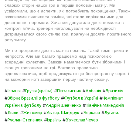
слабких сторін нашої гри в першій половині матчу. Ми
усвідомили, що є аспекти, які потребують покращення. Також
важливими виявилися заміни, які стали вирішальними для
досягнення перемоги. Хоча ми допустили деякі помилки в
контролі м'яча, тренери наголошували на необхідності
дотримуватися свого стилю гри, прагнучи досягти позитивного
результату.
Ми не програємо десять матчів поспіль. Такий темп тримати
непросто. Але ми багато працюємо над психологією
всередині колективу. Завжди намагаємося бути зібраними і
сконцентрованими на грі. Важливо правильно
відновлюватися, щоб продовжувати цю безпрограшну серію і
на мажорній ноті завершити першу частину сезону.
#
#
#
#
#
Іспанія
Грузія (країна)
Півзахисник
Албанія
Бразилія
#
#
#
Збірна Бразилії з футболу
Футбол в Україні
Чемпіонат
#
#
України з футболу
Андрій Шевченко
Північна Македонія
#
#
#
#
#
Львів
Житомир
Автор: Шандрук
Черкаси
Лугани.
#
#
#
Руслан Степанюк
Ізраїль
В'ячеслав Чечер