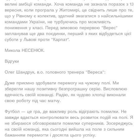
великі амбіції команди. Хоча команда не зазнала поразок з 13
вересня, коли програла у Житомирі, це свідчить лише про те,
що у Рівному є колектив, здатний змагатися з найсильнішими
командами України, не турбуючись про можливість
пониження у класі. Перед зимовою перервою "Верес"
запланував ще два поєдинки, перший з яких відбудеться цієї
суботи у Львові проти "Карпат".
Микола НЕСЕНЮК.
Відгуки
Олег Шандрук, в.о. головного тренера "Вереса":
Дуже приємно здобувати перемогу на чужому полі. Ми
зберегли нашу позитивну безпрограшну серію. Висловлюю
вдячність своїй команді. Радію, як чудово хлопці виконали
свою роботу під час матчу.
Футбол — це гра, де важливу роль відіграють помилки. Не
завжди вдається контролювати весь розвиток подій на полі. Я
не збираюся обговорювати помилки суперників. Зосереджусь
на своїй команді, яка сьогодні вийшла на поле з сильним
бажанням перемогти і досягла цього успіху.