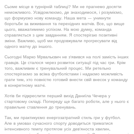
Сьоме місце в турнірній таблиці? Ми не прагнемо досягти
неможливого. Усвідомлюємо, де знаходимося, і розуміємо,
що формуємо нову команду. Наша мета — уникнути
боротьби за виживання та перехідних матчів. Все, що вище
цього, вважатимемо успіхом. На мою думку, команда
справляється з цим завданням. Я спостерігаю позитивні
зміни. Важливо, щоб ми продовжували прогресувати від
одного матчу до іншого.
Сьогодні Марко Мрвальєвич не з'явився на полі замість інших
гравців. Це сталося через розвиток ситуації під час гри. Крім
того, важливим є тренувальний процес. Ми ретельно
спостерігаємо за всіма футболістами і надаємо можливість
грати тим, хто повністю готовий внести свій внесок у команду
в конкретному матчі.
Хотів би підкреслити перший вихід Даниїла Чечера у
стартовому складі. Попереду ще багато роботи, але у нього є
правильне ставлення до тренувань.
Так, ми практикуємо енергозатратний стиль гри у футбол.
Але в умовах сучасного спорту доводиться триматися
інтенсивного темпу протягом усіх дев'яноста хвилин,