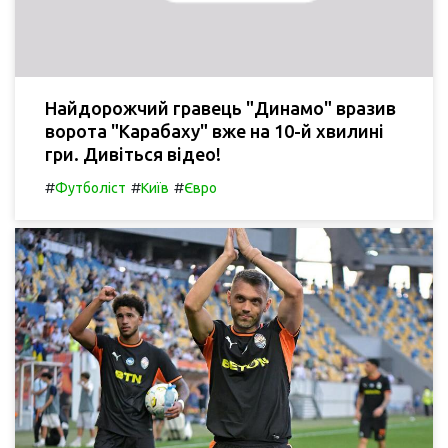
Найдорожчий гравець "Динамо" вразив
ворота "Карабаху" вже на 10-й хвилині
гри. Дивіться відео!
#
#
#
Футболіст
Київ
Євро