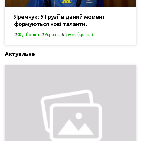
Яремчук: У Грузії в даний момент
формуються нові таланти.
#
#
#
Футболіст
Україна
Грузія (країна)
Актуальне