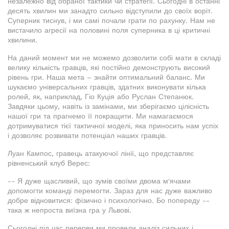
незалежно від обраної тактики чи стратегії. Сьогодні в останні
десять хвилин ми занадто сильно відступили до своїх воріт.
Суперник тиснув, і ми самі почали грати по рахунку. Нам не
вистачило агресії на половині поля суперника в ці критичні
хвилини.
На даний момент ми не можемо дозволити собі мати в складі
велику кількість гравців, які постійно демонструють високий
рівень гри. Наша мета – знайти оптимальний баланс. Ми
шукаємо універсальних гравців, здатних виконувати кілька
ролей, як, наприклад, Гіо Куція або Руслан Степанюк.
Завдяки цьому, навіть із замінами, ми зберігаємо цілісність
нашої гри та прагнемо її покращити. Ми намагаємося
дотримуватися тієї тактичної моделі, яка приносить нам успіх
і дозволяє розвивати потенціал наших гравців.
Луан Кампос, гравець атакуючої лінії, що представляє
рівненський клуб Верес:
-- Я дуже щасливий, що зумів своїми двома м'ячами
допомогти команді перемогти. Зараз для нас дуже важливо
добре відновитися: фізично і психологічно. Бо попереду --
така ж непроста виїзна гра у Львові.
Сьогодні під час перерви ми провели аналіз сильних і