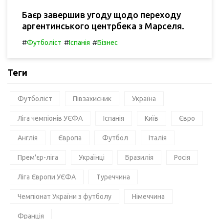
Баєр завершив угоду щодо переходу
аргентинського центрбека з Марселя.
#
#
#
Футболіст
Іспанія
Бізнес
Теги
Футболіст
Півзахисник
Україна
Ліга чемпіонів УЄФА
Іспанія
Київ
Євро
Англія
Європа
Футбол
Італія
Прем'єр-ліга
Українці
Бразилія
Росія
Ліга Європи УЄФА
Туреччина
Чемпіонат України з футболу
Німеччина
Франція