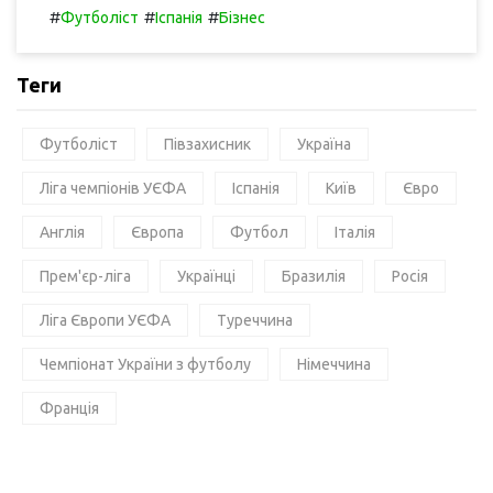
#
#
#
Футболіст
Іспанія
Бізнес
Теги
Футболіст
Півзахисник
Україна
Ліга чемпіонів УЄФА
Іспанія
Київ
Євро
Англія
Європа
Футбол
Італія
Прем'єр-ліга
Українці
Бразилія
Росія
Ліга Європи УЄФА
Туреччина
Чемпіонат України з футболу
Німеччина
Франція