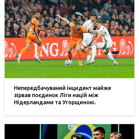
Непередбачуваний інцидент майже
зірвав поєдинок Ліги націй між
Нідерландами та Угорщиною.