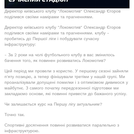
Директор київського клубу "Локомотив" Олександр Єгоров
поділився своїми намірами та прагненнями.
Директор київського клубу "Локомотив" Олександр Єгоров
поділився своїми намірами та прагненнями. клубу -
пробитись до Першої ліги і побудувати сучасну
інфраструктуру:
- За 2 роки на чолі футбольного клубу в вас змінилось
бачення того, як повинен розвиватись Локомотив?
Цей період ми провели з користю. У першому сезоні зайняли
п'яту позицію, а тепер фінішували третіми у нашій групі. Ми
проаналізували допущені помилки і з оптимізмом дивимося у
майбутнє. З самого початку передсезонної підготовки ми
закладаємо основи, які повинні привести до бажаного успіху.
Чи залишається курс на Першу лігу актуальним?
Точно так.
Спортивні досягнення повинні розвиватися паралельно з
інфраструктурою.