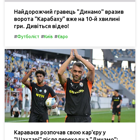
Найдорожчий гравець "Динамо" вразив
ворота "Карабаху" вже на 10-й хвилині
гри. Дивіться відео!
#
#
#
Футболіст
Київ
Євро
Караваєв розпочав свою кар'єру у
"Шахтарі" після переходу з "Динамо":