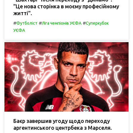
"Це нова сторінка в моєму професійному
житті".
#
#
#
Футболіст
Ліга чемпіонів УЄФА
Суперкубок
УЄФА
Баєр завершив угоду щодо переходу
аргентинського центрбека з Марселя.