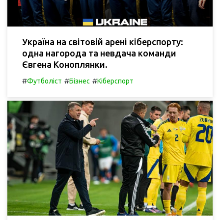
Україна на світовій арені кіберспорту:
одна нагорода та невдача команди
Євгена Коноплянки.
#
#
#
Футболіст
Бізнес
Кіберспорт