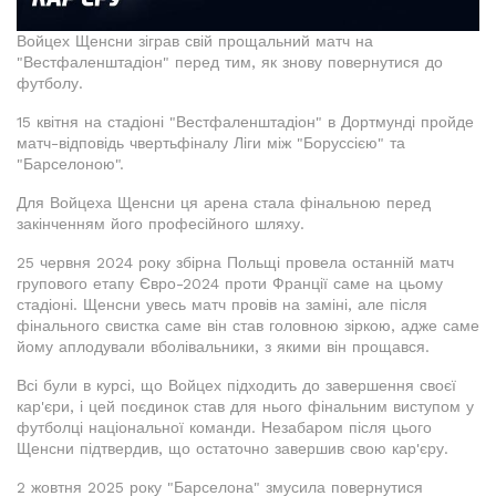
Войцех Щенсни зіграв свій прощальний матч на
"Вестфаленштадіон" перед тим, як знову повернутися до
футболу.
15 квітня на стадіоні "Вестфаленштадіон" в Дортмунді пройде
матч-відповідь чвертьфіналу Ліги між "Боруссією" та
"Барселоною".
Для Войцеха Щенсни ця арена стала фінальною перед
закінченням його професійного шляху.
25 червня 2024 року збірна Польщі провела останній матч
групового етапу Євро-2024 проти Франції саме на цьому
стадіоні. Щенсни увесь матч провів на заміні, але після
фінального свистка саме він став головною зіркою, адже саме
йому аплодували вболівальники, з якими він прощався.
Всі були в курсі, що Войцех підходить до завершення своєї
кар'єри, і цей поєдинок став для нього фінальним виступом у
футболці національної команди. Незабаром після цього
Щенсни підтвердив, що остаточно завершив свою кар'єру.
2 жовтня 2025 року "Барселона" змусила повернутися