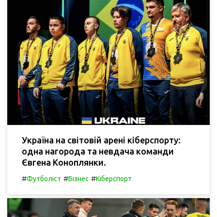
Україна на світовій арені кіберспорту:
одна нагорода та невдача команди
Євгена Коноплянки.
#
#
#
Футболіст
Бізнес
Кіберспорт