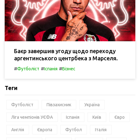
Баєр завершив угоду щодо переходу
аргентинського центрбека з Марселя.
#
#
#
Футболіст
Іспанія
Бізнес
Теги
Футболіст
Півзахисник
Україна
Ліга чемпіонів УЄФА
Іспанія
Київ
Євро
Англія
Європа
Футбол
Італія