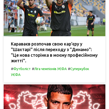
Караваєв розпочав свою кар'єру у
"Шахтарі" після переходу з "Динамо":
"Це нова сторінка в моєму професійному
житті".
#
#
#
Футболіст
Ліга чемпіонів УЄФА
Суперкубок
УЄФА