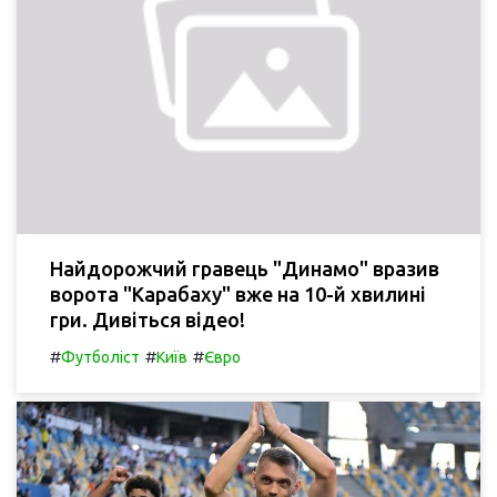
Найдорожчий гравець "Динамо" вразив
ворота "Карабаху" вже на 10-й хвилині
гри. Дивіться відео!
#
#
#
Футболіст
Київ
Євро