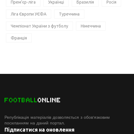
Прем'єр-ліга
Українці
Бразилія
Росія
Ліга Європи УЄФА
Туреччина
Чемпіонат України з футболу
Німеччина
Франція
FOOTBALL
ONLINE
Републікація матеріалів дозволяється з обов'язковим
посиланням на даний портал.
Підписатися на оновлення