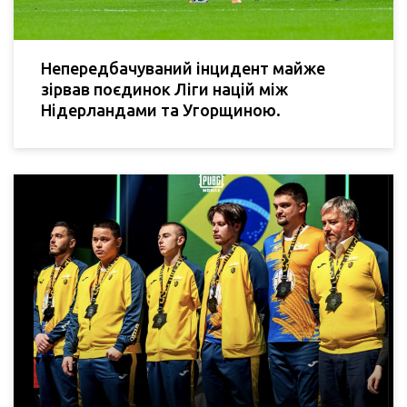
Непередбачуваний інцидент майже
зірвав поєдинок Ліги націй між
Нідерландами та Угорщиною.