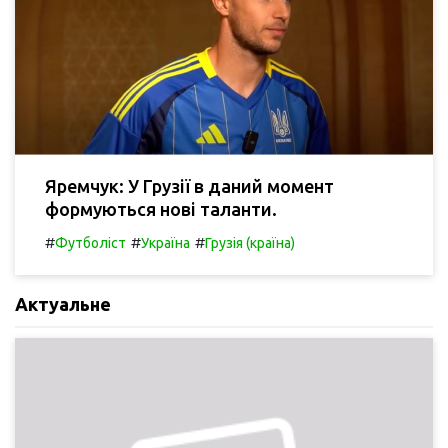
Яремчук: У Грузії в даний момент
формуються нові таланти.
#
#
#
Футболіст
Україна
Грузія (країна)
Актуальне