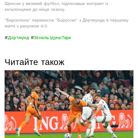
Щенсни у великий футбол, підписавши контракт із
каталонцями до кінця сезону.
"Барселона" перемогла "Боруссію" з Дортмунда в першому
матчі з рахунком 4:0.
#
#
Дортмунд
Зігналь Ідуна Парк
Читайте також