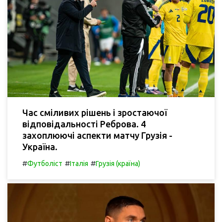
Час сміливих рішень і зростаючої
відповідальності Реброва. 4
захоплюючі аспекти матчу Грузія -
Україна.
#
#
#
Футболіст
Італія
Грузія (країна)