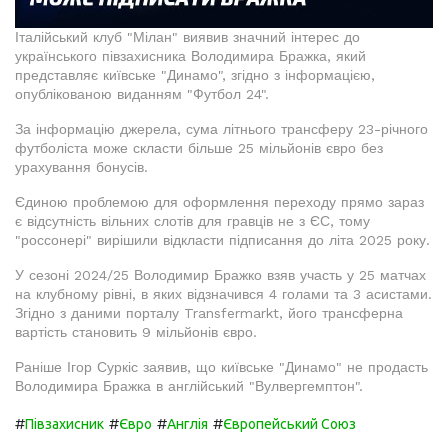
Італійський клуб "Мілан" виявив значний інтерес до
українського півзахисника Володимира Бражка, який
представляє київське "Динамо", згідно з інформацією,
опублікованою виданням "Футбол 24".
За інформацію джерела, сума літнього трансферу 23-річного
футболіста може скласти більше 25 мільйонів євро без
урахування бонусів.
Єдиною проблемою для оформлення переходу прямо зараз
є відсутність вільних слотів для гравців не з ЄС, тому
"россонері" вирішили відкласти підписання до літа 2025 року.
У сезоні 2024/25 Володимир Бражко взяв участь у 25 матчах
на клубному рівні, в яких відзначився 4 голами та 3 асистами.
Згідно з даними порталу Transfermarkt, його трансферна
вартість становить 9 мільйонів євро.
Раніше Ігор Суркіс заявив, що київське "Динамо" не продасть
Володимира Бражка в англійський "Вулвергемптон".
#
#
#
#
Півзахисник
Євро
Англія
Європейський Союз