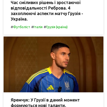
Час сміливих рішень і зростаючої
відповідальності Реброва. 4
захоплюючі аспекти матчу Грузія -
Україна.
#
#
#
Футболіст
Італія
Грузія (країна)
Яремчук: У Грузії в даний момент
формуються нові таланти.