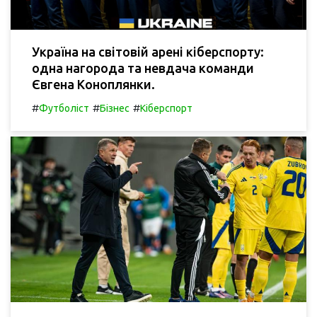
Україна на світовій арені кіберспорту:
одна нагорода та невдача команди
Євгена Коноплянки.
#
#
#
Футболіст
Бізнес
Кіберспорт