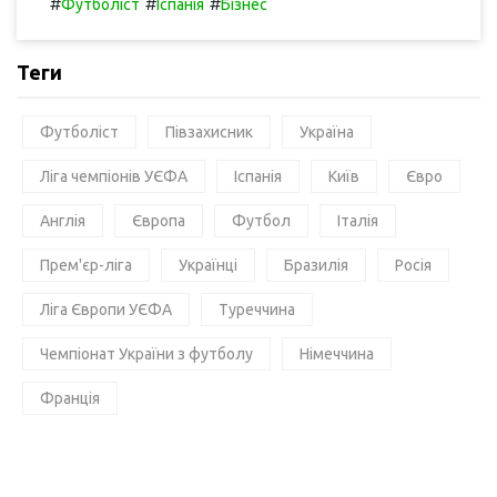
#
#
#
Футболіст
Іспанія
Бізнес
Теги
Футболіст
Півзахисник
Україна
Ліга чемпіонів УЄФА
Іспанія
Київ
Євро
Англія
Європа
Футбол
Італія
Прем'єр-ліга
Українці
Бразилія
Росія
Ліга Європи УЄФА
Туреччина
Чемпіонат України з футболу
Німеччина
Франція