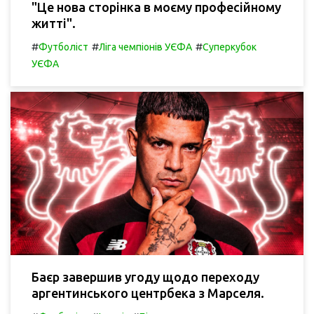
"Це нова сторінка в моєму професійному
житті".
#
#
#
Футболіст
Ліга чемпіонів УЄФА
Суперкубок
УЄФА
Баєр завершив угоду щодо переходу
аргентинського центрбека з Марселя.