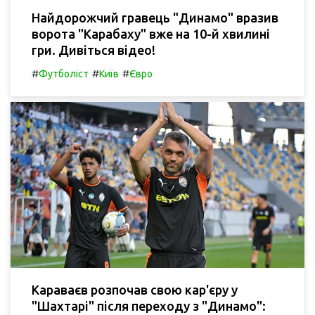
Найдорожчий гравець "Динамо" вразив
ворота "Карабаху" вже на 10-й хвилині
гри. Дивіться відео!
#
#
#
Футболіст
Київ
Євро
Караваєв розпочав свою кар'єру у
"Шахтарі" після переходу з "Динамо":