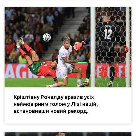
Кріштіану Роналду вразив усіх
неймовірним голом у Лізі націй,
встановивши новий рекорд.