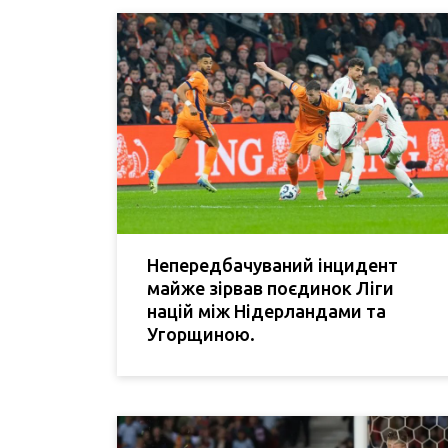
Непередбачуваний інцидент
майже зірвав поєдинок Ліги
націй між Нідерландами та
Угорщиною.