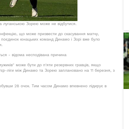
а луганською Зорею може не відбутися.
у інфекцію, що може призвести до скасування матчу,
о поєдинок юнацьких команд Динамо і Зорі вже було
и.
ться - відома несподівана причина
мужиків" може бути до п'яти резервних гравців, якщо
'єр-ліги між Динамо та Зорею заплановано на 11 березня, з
здобувши 28 очок. Тим часом Динамо впевнено лідирує в