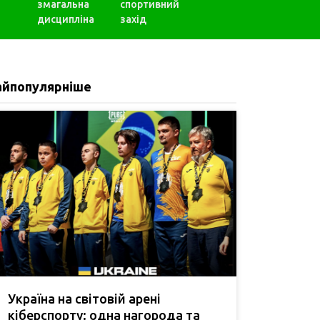
змагальна
спортивний
дисципліна
захід
айпопулярніше
Україна на світовій арені
кіберспорту: одна нагорода та