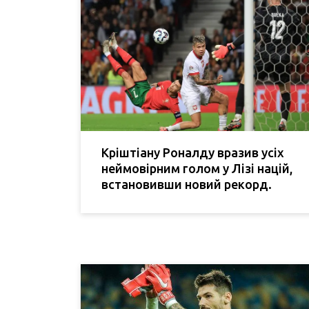
Кріштіану Роналду вразив усіх
неймовірним голом у Лізі націй,
встановивши новий рекорд.