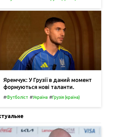
Яремчук: У Грузії в даний момент
формуються нові таланти.
#
#
#
Футболіст
Україна
Грузія (країна)
ктуальне