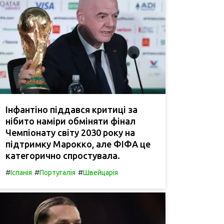
Інфантіно піддався критиці за
нібито наміри обміняти фінал
Чемпіонату світу 2030 року на
підтримку Марокко, але ФІФА це
категорично спростувала.
#
#
#
Іспанія
Португалія
Швейцарія