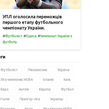
УПЛ оголосила переможців
першого етапу футбольного
чемпіонату України.
#
#
#
Футболіст
Одеса
Чемпіонат України з
футболу
еги
Футболіст
Півзахисник
Україна
Ліга чемпіонів УЄФА
Іспанія
Київ
Євро
Англія
Європа
Футбол
Італія
Прем'єр-ліга
Українці
Бразилія
Росія
Ліга Європи УЄФА