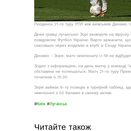
Поєдинок 21-го туру УПЛ між київським Динамо т
Деякі гравці луганської Зорі захворіли на вірусн
повідомляє Футбол України. Варто зазначити, щ
скасовано через епідемію в клубі зі Сходу Україн
Динамо - Зоря: матч чемпіонату U-19 не відбуде
Згідно з інформацією, на день матчу у команді "
обставини не поліпшаться. Матч 21-го туру Прем
початком о 15:30.
Зоря займає 6-ту позицію в турнірній таблиці, 
чемпіонаті з 50 балами в своєму активі.
#
#
Київ
Луганськ
Читайте також