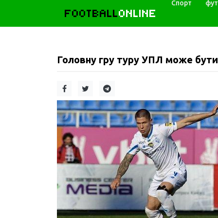
Спорт
фут
FOOTBALL
ONLINE
Головну гру туру УПЛ може бути