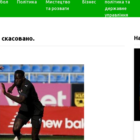
бол
Політика
Мистецтво
Бізнес
політика та
та розваги
державне
управління
 скасовано.
Н