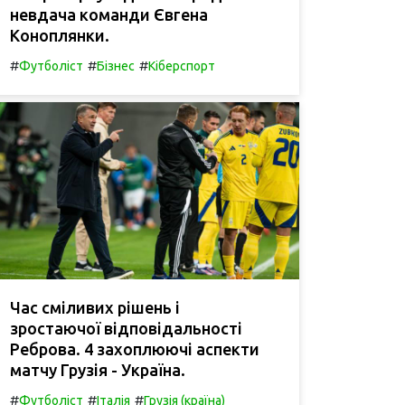
невдача команди Євгена
Коноплянки.
#
#
#
Футболіст
Бізнес
Кіберспорт
Час сміливих рішень і
зростаючої відповідальності
Реброва. 4 захоплюючі аспекти
матчу Грузія - Україна.
#
#
#
Футболіст
Італія
Грузія (країна)