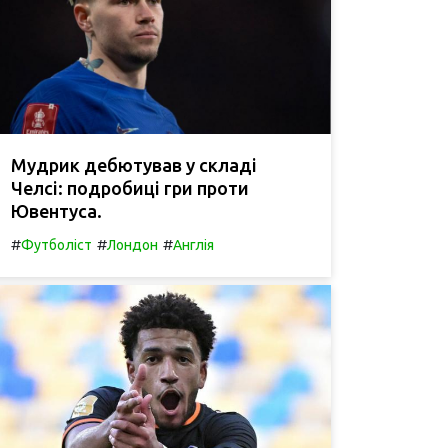
Мудрик дебютував у складі
Челсі: подробиці гри проти
Ювентуса.
#
#
#
Футболіст
Лондон
Англія