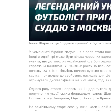
Івана Шарія за це "піддали критиці" в буфеті гот
У чемпіонаті України вилучення з поля стали на
Іноді в одній грі може бути кілька червоних карт
уявити, що до того, як український футбол отрима
справжнім винятком. У 70-80-х роках за весь се
початку 90-х їхня кількість почала суттєво зрост
картка, призводив до серйозних наслідків для фут
отримували дискваліфікації на 2-3 матчі, тоді як 
Одного разу стався неприємний інцидент, коли ди
популярним українським форвардом Іваном Шарі
Полтаві, а й у Запоріжжі, Одесі, Вінниці та Креме
На самісінькому старті сезону-1985, коли Шарій