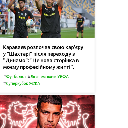
Караваєв розпочав свою кар'єру
у "Шахтарі" після переходу з
"Динамо": "Це нова сторінка в
моєму професійному житті".
#
#
Футболіст
Ліга чемпіонів УЄФА
#
Суперкубок УЄФА