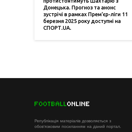
протистоятимуть Шахтарю з
Донецька. Прогноз та анонс
зустрічі в рамках Прем'єр-ліги 11
березня 2025 року доступні на
СПОРТ.UA.
FOOTBALL
ONLINE
Републікація матеріалів дозволяється з
обов'язковим посиланням на даний портал.