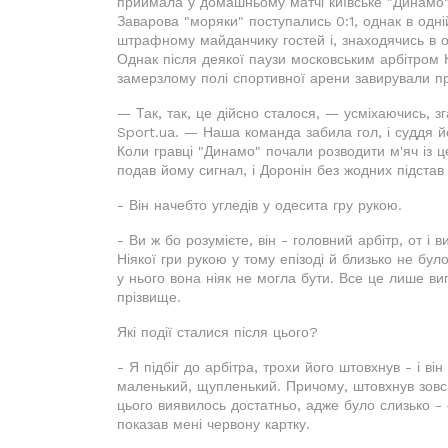
приймала у домашньому матчі київське "Динамо"
Заварова "моряки" поступались 0:1, однак в одній
штрафному майданчику гостей і, знаходячись в от
Однак після деякої паузи московським арбітром
замерзлому полі спортивної арени завирували при
— Так, так, це дійсно сталося, — усміхаючись, з
Sport.ua. — Наша команда забила гол, і суддя й
Коли гравці "Динамо" почали розводити м'яч із ц
подав йому сигнал, і Доронін без жодних підстав 
- Він начебто угледів у одесита гру рукою.
- Ви ж бо розумієте, він - головний арбітр, от і 
Ніякої гри рукою у тому епізоді й близько не бул
у нього вона ніяк не могла бути. Все це лише ви
прізвище.
Які події сталися після цього?
- Я підбіг до арбітра, трохи його штовхнув - і ві
маленький, щупленький. Причому, штовхнув зовс
цього виявилось достатньо, адже було слизько - 
показав мені червону картку.