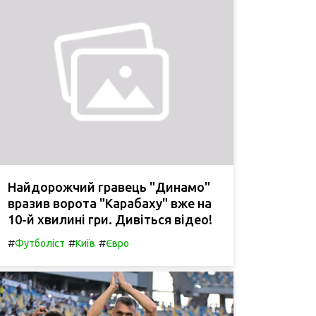
Найдорожчий гравець "Динамо"
вразив ворота "Карабаху" вже на
10-й хвилині гри. Дивіться відео!
#
#
#
Футболіст
Київ
Євро