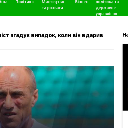
бол
Політика
Мистецтво
Бізнес
політика та
та розваги
державне
управління
ст згадує випадок, коли він вдарив
Н