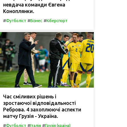
невдача команди Євгена
Коноплянки.
#
#
#
Футболіст
Бізнес
Кіберспорт
Час сміливих рішень і
зростаючої відповідальності
Реброва. 4 захоплюючі аспекти
матчу Грузія - Україна.
#
#
#
Футболіст
Італія
Грузія (країна)