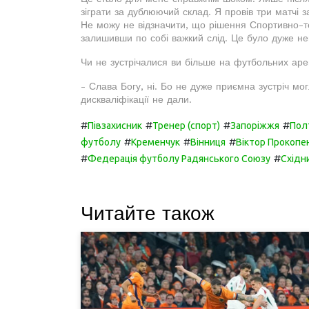
зіграти за дублюючий склад. Я провів три матчі за
Не можу не відзначити, що рішення Спортивно-те
залишивши по собі важкий слід. Це було дуже н
Чи не зустрічалися ви більше на футбольних ар
- Слава Богу, ні. Бо не дуже приємна зустріч мог
дискваліфікації не дали.
#
#
#
#
Півзахисник
Тренер (спорт)
Запоріжжя
Пол
#
#
#
футболу
Кременчук
Вінниця
Віктор Прокопе
#
#
Федерація футболу Радянського Союзу
Східни
Читайте також