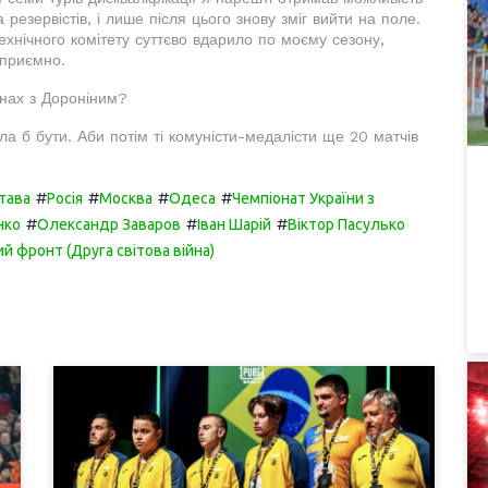
 резервістів, і лише після цього знову зміг вийти на поле.
хнічного комітету суттєво вдарило по моєму сезону,
еприємно.
енах з Дороніним?
ла б бути. Аби потім ті комуністи-медалісти ще 20 матчів
#
#
#
#
тава
Росія
Москва
Одеса
Чемпіонат України з
#
#
#
нко
Олександр Заваров
Іван Шарій
Віктор Пасулько
й фронт (Друга світова війна)