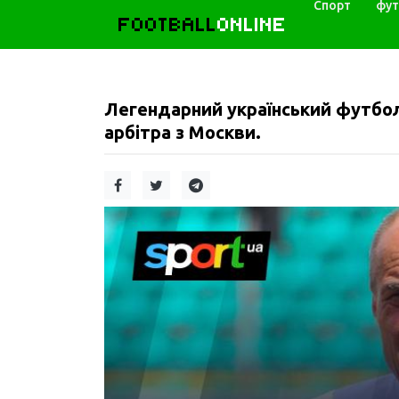
Спорт
фут
FOOTBALL
ONLINE
Легендарний український футболі
арбітра з Москви.