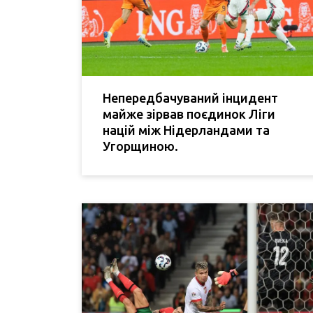
Непередбачуваний інцидент
майже зірвав поєдинок Ліги
націй між Нідерландами та
Угорщиною.