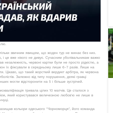
елю.
стільки звичним явищем, що жоден тур не минає без них.
ок, і це вже нікого не дивує. Сучасним уболівальникам важко
в незалежність, червоні картки були не просто рідкістю, а
зон їх фіксували в середньому лише 6-7 разів. Лише на
ати. Цікаво, що такий жорсткий вердикт арбітра, як червона
болістів. Залежно від типу порушення, деякі гравці
інших могли відсторонити на 5 і більше зустрічей.
скваліфікація тривала цілих 10 матчів. Це сталося з
єм, який користувався величезною любов'ю не лише в
нчуці.
 захищав кольори одеського "Чорноморця", його команда