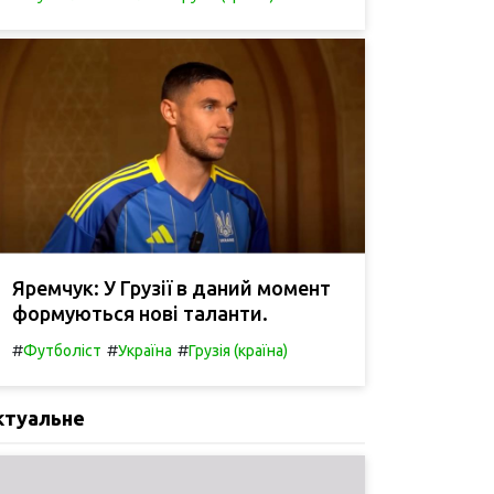
Яремчук: У Грузії в даний момент
формуються нові таланти.
#
#
#
Футболіст
Україна
Грузія (країна)
ктуальне