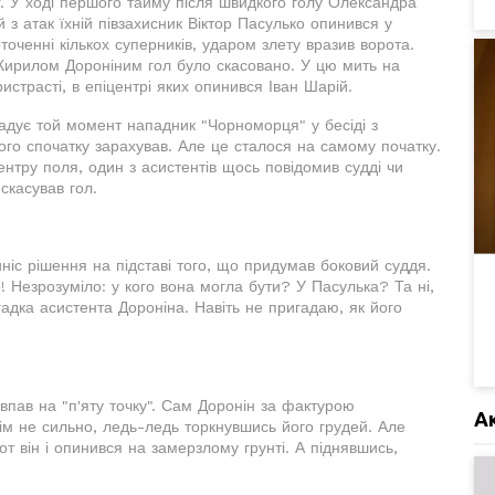
. У ході першого тайму після швидкого голу Олександра
 з атак їхній півзахисник Віктор Пасулько опинився у
оченні кількох суперників, ударом злету вразив ворота.
 Кирилом Дороніним гол було скасовано. У цю мить на
страсті, в епіцентрі яких опинився Іван Шарій.
гадує той момент нападник "Чорноморця" у бесіді з
ого спочатку зарахував. Але це сталося на самому початку.
ентру поля, один з асистентів щось повідомив судді чи
скасував гол.
виніс рішення на підставі того, що придумав боковий суддя.
о! Незрозуміло: у кого вона могла бути? У Пасулька? Та ні,
гадка асистента Дороніна. Навіть не пригадаю, як його
н впав на "п'яту точку". Сам Доронін за фактурою
А
ім не сильно, ледь-ледь торкнувшись його грудей. Але
от він і опинився на замерзлому грунті. А піднявшись,