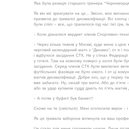
Яка була реакція старшого тренера "Чорноморця
Як він міг зреагувати на це... Звісно, моє вигна
призвела до тривалої дискваліфікації. Всі хлопц
були сліпі – все, що трапилося під час тієї гри, 
- Коли дізналися вердикт членів Спортивно-техніч
- Через кілька тижнів у Москві, куди мене з ціє
черговий календарний матч з "Динамо", от я і по
і відбулося засідання СТК. Не у стінах Федераці
у готелі. Там на кожному поверсі у холлі були бу
засідання. Серед членів СТК були виключно ветер
футбольних фахівців не було нікого. І от ці ком
матчів дискваліфікації. Добре хоч, що у тюрму т
вже забагато. Ну, нехай три матчі. Або до п'яти 
або за удар кулаком судді дають по п'ять матчів д
- А потім у буфеті був банкет?
Схоже на те (сміється). Мені оголосили вирок - 
Як ця тривала заборона вплинула на ваш профе
Це стало для мене справжнім шоком. Лише після 