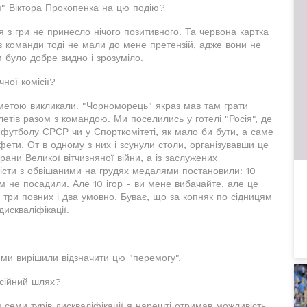
" Віктора Прокопенка на цю подію?
ння з гри не принесло нічого позитивного. Та червона картка
і з команди тоді не мали до мене претензій, адже вони не
їм було добре видно і зрозуміло.
ної комісії?
ю метою викликали. "Чорноморець" якраз мав там грати
летів разом з командою. Ми поселились у готелі "Росія", де
ї футболу СРСР чи у Спорткомітеті, як мало би бути, а саме
фети. От в одному з них і зсунули столи, організувавши це
ани Великої вітчизняної війни, а із заслужених
уністи з обвішаними на грудях медалями постановили: 10
ам не посадили. Але 10 ігор - ви мене вибачайте, але це
- три повних і два умовно. Буває, що за копняк по сідницям
искваліфікації.
і ми вирішили відзначити цю "перемогу".
сійний шлях?
семи турів дискваліфікації я нарешті отримав можливість