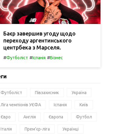
Баєр завершив угоду щодо
переходу аргентинського
центрбека з Марселя.
#
#
#
Футболіст
Іспанія
Бізнес
еги
Футболіст
Півзахисник
Україна
Ліга чемпіонів УЄФА
Іспанія
Київ
Євро
Англія
Європа
Футбол
Італія
Прем'єр-ліга
Українці