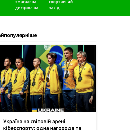
змагальна
спортивний
дисципліна
захід
айпопулярніше
Україна на світовій арені
кіберспорту: одна нагорода та