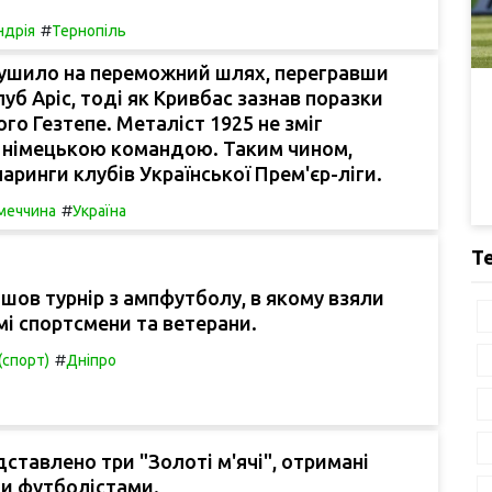
#
ндрія
Тернопіль
рушило на переможний шлях, перегравши
луб Аріс, тоді як Кривбас зазнав поразки
ого Гезтепе. Металіст 1925 не зміг
з німецькою командою. Таким чином,
аринги клубів Української Прем'єр-ліги.
#
меччина
Україна
Т
йшов турнір з ампфутболу, в якому взяли
мі спортсмени та ветерани.
#
(спорт)
Дніпро
дставлено три "Золоті м'ячі", отримані
ми футболістами.