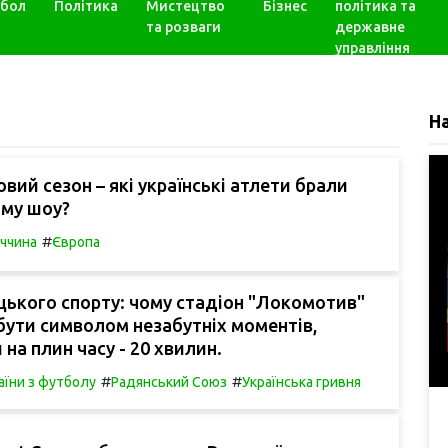
бол
Політика
Мистецтво
Бізнес
політика та
та розваги
державне
управління
Н
овий сезон – які українські атлети брали
ому шоу?
#
ччина
Європа
цького спорту: чому стадіон "Локомотив"
ути символом незабутніх моментів,
на плин часу - 20 хвилин.
#
#
аїни з футболу
Радянський Союз
Українська гривня