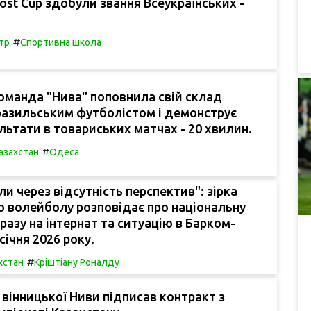
ost Cup здобули звання Всеукраїнських -
#
тр
Спортивна школа
оманда "Нива" поповнила свій склад
азильським футболістом і демонструє
льтати в товариських матчах - 20 хвилин.
#
азахстан
Одеса
ли через відсутність перспектив": зірка
о волейболу розповідає про національну
разу на інтернат та ситуацію в Барком-
січня 2026 року.
#
хстан
Кріштіану Роналду
 вінницької Ниви підписав контракт з