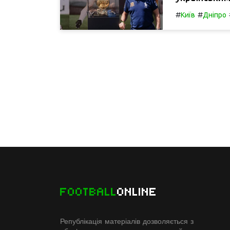
#
#
Київ
Дніпро
FOOTBALL
ONLINE
Републікація матеріалів дозволяється з