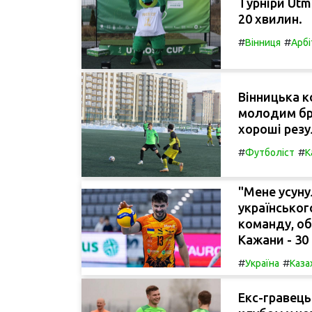
Турніри Utm
20 хвилин.
#
#
Вінниця
Арбі
Вінницька к
молодим бр
хороші резу
#
#
Футболіст
К
"Мене усуну
українськог
команду, об
Кажани - 30 
#
#
Україна
Каза
Екс-гравець