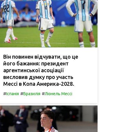
Він повинен відчувати, що це
його бажання: президент
аргентинської асоціації
висловив думку про участь
Мессі в Копа Америка-2028.
#
#
#
Іспанія
Бразилія
Ліонель Мессі