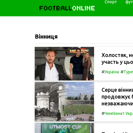
Спорт
фут
FOOTBALL
ONLINE
Вінниця
Холостяк, н
участь у ць
#
#
Україна
Туре
Серце вінни
продовжує б
незважаючи 
#
Чемпіонат Укр