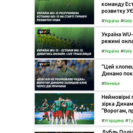
команду Ест
розвитку У
#
#
Україна
Київ
Україна WU-
режимі онла
#
#
Україна
Київ
"Цей хлопец
Динамо пок
#
Вінниця
Неймовірні п
зірка Динам
"Ворогам, п
#
#
Угорщина
Ту
Дубль Полі