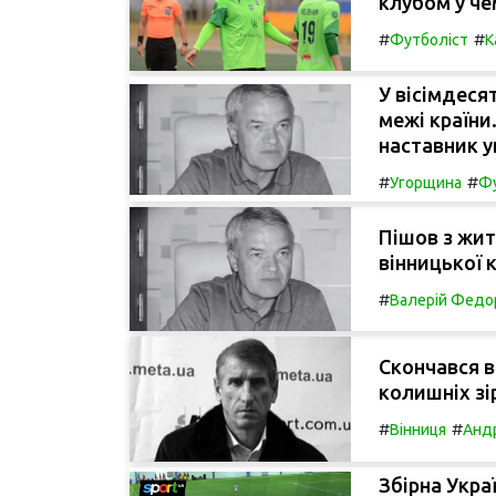
клубом у че
#
#
Футболіст
К
У вісімдеся
межі країни
наставник у
#
#
Угорщина
Фу
Пішов з жит
вінницької 
#
Валерій Федо
Скончався в
колишніх зі
#
#
Вінниця
Андр
Збірна Укра