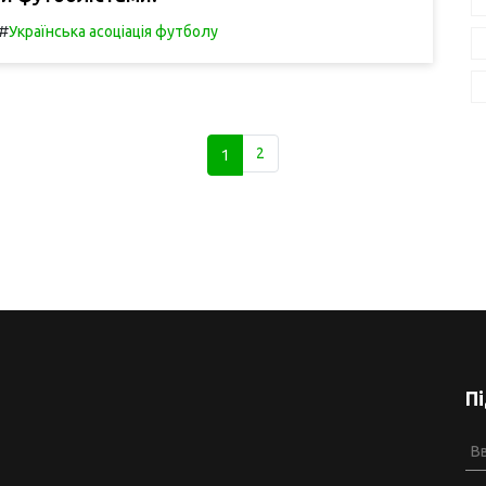
#
Українська асоціація футболу
1
2
П