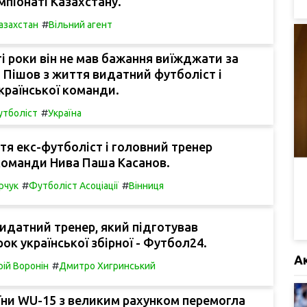
мпіонаті Казахстану.
#
азахстан
Вільний агент
ті роки він не мав бажання виїжджати за
. Пішов з життя видатний футболіст і
країнської команди.
#
тболіст
Україна
тя екс-футболіст і головний тренер
команди Нива Паша Касанов.
#
#
рчук
Футболіст Асоціації
Вінниця
идатний тренер, який підготував
рок української збірної - Футбол24.
А
#
ій Воронін
Дмитро Хигринський
їни WU-15 з великим рахунком перемогла