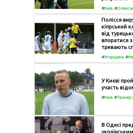
#
#
Київ
Олекса
Полісся ви
кіпрський к
від турецьк
впоратися 
тривають сп
#
#
Угорщина
Ні
У Києві про
участь відо
#
#
Київ
Тренер 
В Одесі пре
українськи