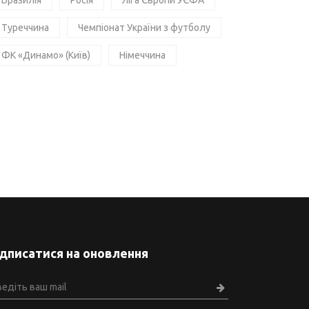
Бразилія
Росія
Ліга Європи УЄФА
Туреччина
Чемпіонат України з футболу
ФК «Динамо» (Київ)
Німеччина
ідписатися на оновлення