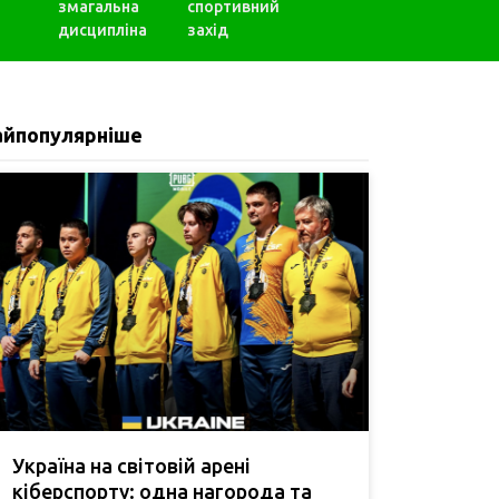
змагальна
спортивний
дисципліна
захід
айпопулярніше
Україна на світовій арені
кіберспорту: одна нагорода та