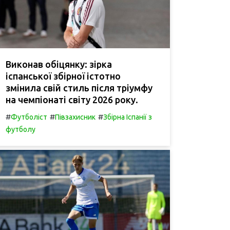
Виконав обіцянку: зірка
іспанської збірної істотно
змінила свій стиль після тріумфу
на чемпіонаті світу 2026 року.
#
#
#
Футболіст
Півзахисник
Збірна Іспанії з
футболу