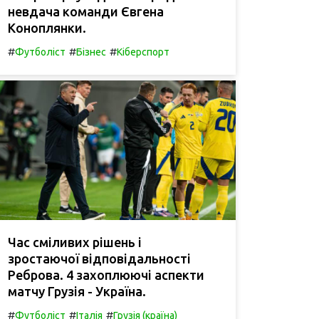
невдача команди Євгена
Коноплянки.
#
#
#
Футболіст
Бізнес
Кіберспорт
Час сміливих рішень і
зростаючої відповідальності
Реброва. 4 захоплюючі аспекти
матчу Грузія - Україна.
#
#
#
Футболіст
Італія
Грузія (країна)