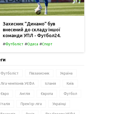
Захисник "Динамо" був
внесений до складу іншої
команди УПЛ - Футбол24.
#
#
#
Футболіст
Одеса
Спорт
еги
Футболіст
Півзахисник
Україна
Ліга чемпіонів УЄФА
Іспанія
Київ
Євро
Англія
Європа
Футбол
Італія
Прем'єр-ліга
Українці