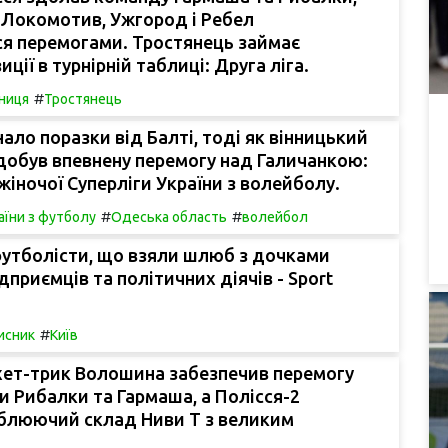
к Локомотив, Ужгород і Ребел
ся перемогами. Тростянець займає
иції в турнірній таблиці: Друга ліга.
#
ниця
Тростянець
нало поразки від Балті, тоді як вінницький
добув впевнену перемогу над Галичанкою:
жіночої Суперліги України з волейболу.
#
#
аїни з футболу
Одеська область
волейбол
футболісти, що взяли шлюб з дочками
ідприємців та політичних діячів - Sport
#
исник
Київ
 хет-трик Волошина забезпечив перемогу
 Рибалки та Гармаша, а Полісся-2
блюючий склад Ниви Т з великим