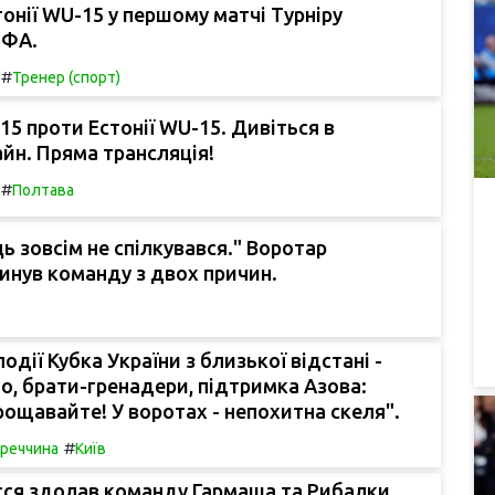
онії WU-15 у першому матчі Турніру
ЄФА.
#
Тренер (спорт)
15 проти Естонії WU-15. Дивіться в
йн. Пряма трансляція!
#
Полтава
ь зовсім не спілкувався." Воротар
инув команду з двох причин.
одії Кубка України з близької відстані -
о, брати-гренадери, підтримка Азова:
рощавайте! У воротах - непохитна скеля".
#
реччина
Київ
сся здолав команду Гармаша та Рибалки,