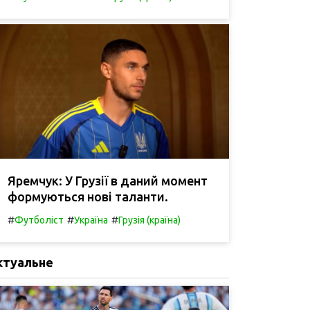
Яремчук: У Грузії в даний момент
формуються нові таланти.
#
#
#
Футболіст
Україна
Грузія (країна)
ктуальне