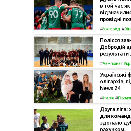
в той час я
відзначили
провідні поз
#
#
Ужгород
Він
Полісся заз
Добродій з
результати 
#
Чемпіонат Укр
Українські 
олігархів, п
News 24
#
#
Італія
Півзах
Друга ліга:
для команди
здолало ду
рахунком.