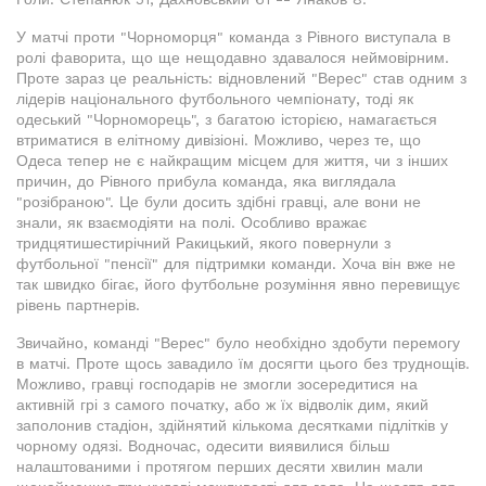
У матчі проти "Чорноморця" команда з Рівного виступала в
ролі фаворита, що ще нещодавно здавалося неймовірним.
Проте зараз це реальність: відновлений "Верес" став одним з
лідерів національного футбольного чемпіонату, тоді як
одеський "Чорноморець", з багатою історією, намагається
втриматися в елітному дивізіоні. Можливо, через те, що
Одеса тепер не є найкращим місцем для життя, чи з інших
причин, до Рівного прибула команда, яка виглядала
"розібраною". Це були досить здібні гравці, але вони не
знали, як взаємодіяти на полі. Особливо вражає
тридцятишестирічний Ракицький, якого повернули з
футбольної "пенсії" для підтримки команди. Хоча він вже не
так швидко бігає, його футбольне розуміння явно перевищує
рівень партнерів.
Звичайно, команді "Верес" було необхідно здобути перемогу
в матчі. Проте щось завадило їм досягти цього без труднощів.
Можливо, гравці господарів не змогли зосередитися на
активній грі з самого початку, або ж їх відволік дим, який
заполонив стадіон, здійнятий кількома десятками підлітків у
чорному одязі. Водночас, одесити виявилися більш
налаштованими і протягом перших десяти хвилин мали