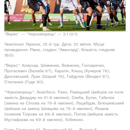
"Верес" -- "Чорноморець" -- 2:1 (0:1)
Чемпіонат України, 25-й тур. Дата: 20 квітня. Місце
проведення: Рівне, стадіон "Авангард". Кількість глядачів:
1800.
"Верес": Кожухар, Шевченко, Вовченко, Гончаренко,
Протасевич (Балаба 87), Харатін, Кльоц (Кучеров 76),
Дахновський, Луан (Шарай 76), Гайдучик (Вендел 87),
Степанюк (Годя 90).
"Чорноморець": Аніагбосо, Раян, Ракицький (вийшов на поле
замість Джарджу на 51-й хвилині), Скиба, Бутко, Габелок
(заміна на Сігєєва на 78-й хвилині), Лацабідзе, Білошевський
(вийшов на заміну Шевцова на 78-й хвилині), Янаков
(поміняв Тоїрова на 69-й хвилині), Попов (вийшов замість
Мустафаєва на 69-й хвилині), Хобленко.
Голи: Степанюк 51, Дахновський 61 -- Янаков 8.