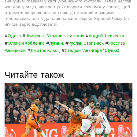
значущим гравцем у світі українського футболу. Тепер настав
час для гравців, які прагнуть створити своє ім'я у спорті, щоб
отримати запрошення не лише до команди з вищими
гонорарами, але й до національної збірної України! Чому б і
ні? Це варто відстоювати!
#
#
#
Одеса
Чемпіонат України з футболу
Андрій Шевченко
#
#
#
#
Олексій Хобленко
Лугани.
Руслан Степанюк
Ярослав
#
#
Ракицький
Дмитро Кльоц
Стадіон "Авангард" (Луцьк)
Читайте також