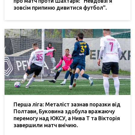
про матч проти Шахтаря: "Невдовзі я
зовсім припиню дивитися футбол".
Перша ліга: Металіст зазнав поразки від
Полтави, Буковина здобула вражаючу
перемогу над ЮКСУ, а Нива Т та Вікторія
завершили матч внічию.