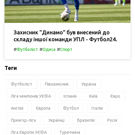
Захисник "Динамо" був внесений до
складу іншої команди УПЛ - Футбол24.
#
#
#
Футболіст
Одеса
Спорт
Теги
Футболіст
Півзахисник
Україна
Ліга чемпіонів УЄФА
Іспанія
Київ
Євро
Англія
Європа
Футбол
Італія
Прем'єр-ліга
Українці
Бразилія
Росія
Ліга Європи УЄФА
Туреччина