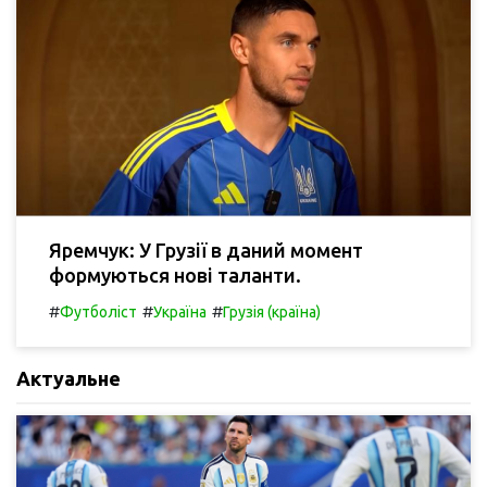
Яремчук: У Грузії в даний момент
формуються нові таланти.
#
#
#
Футболіст
Україна
Грузія (країна)
Актуальне