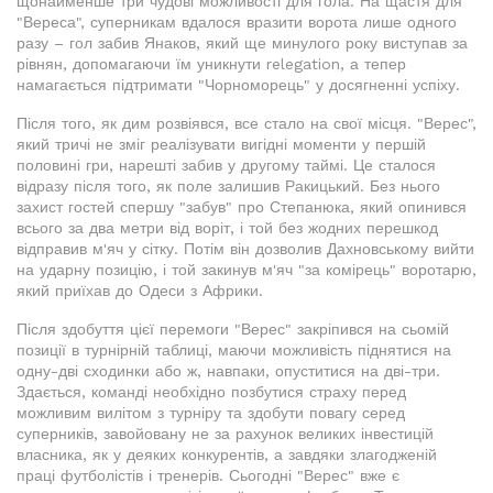
щонайменше три чудові можливості для гола. На щастя для
"Вереса", суперникам вдалося вразити ворота лише одного
разу – гол забив Янаков, який ще минулого року виступав за
рівнян, допомагаючи їм уникнути relegation, а тепер
намагається підтримати "Чорноморець" у досягненні успіху.
Після того, як дим розвіявся, все стало на свої місця. "Верес",
який тричі не зміг реалізувати вигідні моменти у першій
половині гри, нарешті забив у другому таймі. Це сталося
відразу після того, як поле залишив Ракицький. Без нього
захист гостей спершу "забув" про Степанюка, який опинився
всього за два метри від воріт, і той без жодних перешкод
відправив м'яч у сітку. Потім він дозволив Дахновському вийти
на ударну позицію, і той закинув м'яч "за комірець" воротарю,
який приїхав до Одеси з Африки.
Після здобуття цієї перемоги "Верес" закріпився на сьомій
позиції в турнірній таблиці, маючи можливість піднятися на
одну-дві сходинки або ж, навпаки, опуститися на дві-три.
Здається, команді необхідно позбутися страху перед
можливим вилітом з турніру та здобути повагу серед
суперників, завойовану не за рахунок великих інвестицій
власника, як у деяких конкурентів, а завдяки злагодженій
праці футболістів і тренерів. Сьогодні "Верес" вже є