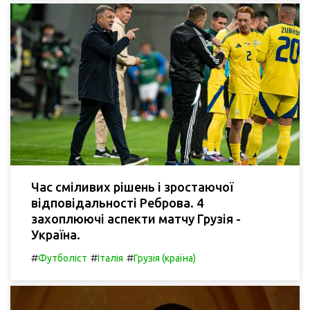
Час сміливих рішень і зростаючої
відповідальності Реброва. 4
захоплюючі аспекти матчу Грузія -
Україна.
#
#
#
Футболіст
Італія
Грузія (країна)