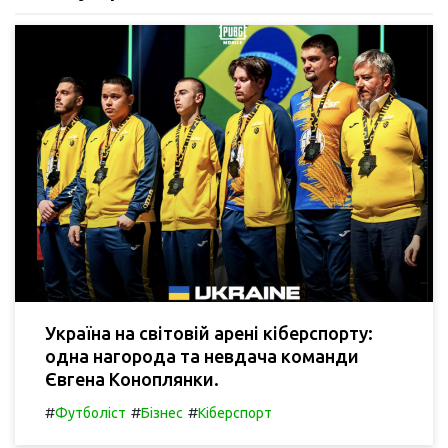
Україна на світовій арені кіберспорту:
одна нагорода та невдача команди
Євгена Коноплянки.
#
#
#
Футболіст
Бізнес
Кіберспорт