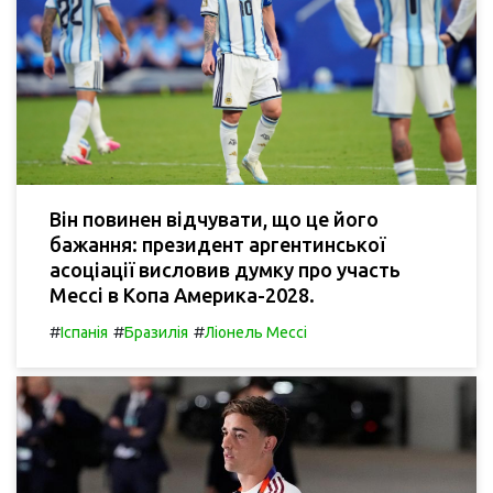
Він повинен відчувати, що це його
бажання: президент аргентинської
асоціації висловив думку про участь
Мессі в Копа Америка-2028.
#
#
#
Іспанія
Бразилія
Ліонель Мессі