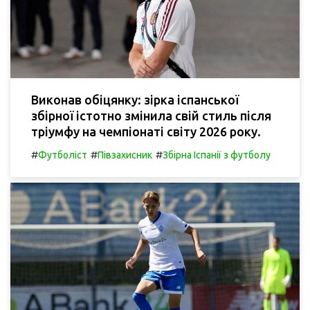
Виконав обіцянку: зірка іспанської
збірної істотно змінила свій стиль після
тріумфу на чемпіонаті світу 2026 року.
#
#
#
Футболіст
Півзахисник
Збірна Іспанії з футболу