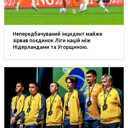
Непередбачуваний інцидент майже
зірвав поєдинок Ліги націй між
Нідерландами та Угорщиною.