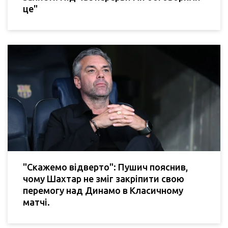
це"
"Скажемо відверто": Пушич пояснив,
чому Шахтар не зміг закріпити свою
перемогу над Динамо в Класичному
матчі.