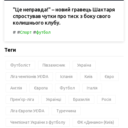
"Це неправда!" – новий гравець Шахтаря
спростував чутки про тиск з боку свого
колишнього клубу.
#
#
#
Спорт
футбол
Теги
Футболіст
Півзахисник
Україна
Ліга чемпіонів УЄФА
Іспанія
Київ
Євро
Англія
Європа
Футбол
Італія
Прем'єр-ліга
Українці
Бразилія
Росія
Ліга Європи УЄФА
Туреччина
Чемпіонат України з футболу
ФК «Динамо» (Київ)