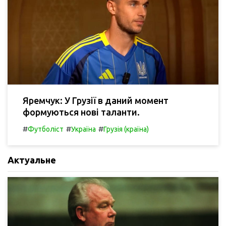
Яремчук: У Грузії в даний момент
формуються нові таланти.
#
#
#
Футболіст
Україна
Грузія (країна)
Актуальне