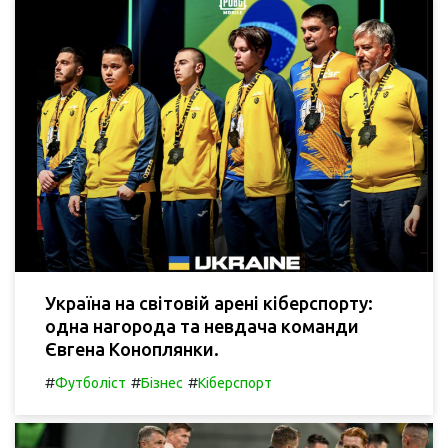
Україна на світовій арені кіберспорту:
одна нагорода та невдача команди
Євгена Коноплянки.
#
#
#
Футболіст
Бізнес
Кіберспорт