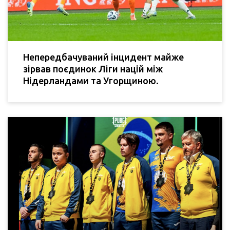
Непередбачуваний інцидент майже
зірвав поєдинок Ліги націй між
Нідерландами та Угорщиною.