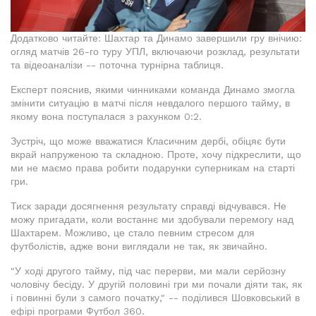
Додатково читайте: Шахтар та Динамо завершили гру внічию:
огляд матчів 26-го туру УПЛ, включаючи розклад, результати
та відеоаналізи -- поточна турнірна таблиця.
Експерт пояснив, якими чинниками команда Динамо змогла
змінити ситуацію в матчі після невдалого першого тайму, в
якому вона поступалася з рахунком 0:2.
Зустріч, що може вважатися Класичним дербі, обіцяє бути
вкрай напруженою та складною. Проте, хочу підкреслити, що
ми не маємо права робити подарунки суперникам на старті
гри.
Тиск заради досягнення результату справді відчувався. Не
можу пригадати, коли востаннє ми здобували перемогу над
Шахтарем. Можливо, це стало певним стресом для
футболістів, адже вони виглядали не так, як звичайно.
"У ході другого тайму, під час перерви, ми мали серйозну
чоловічу бесіду. У другій половині гри ми почали діяти так, як
і повинні були з самого початку," -- поділився Шовковський в
ефірі програми Футбол 360.