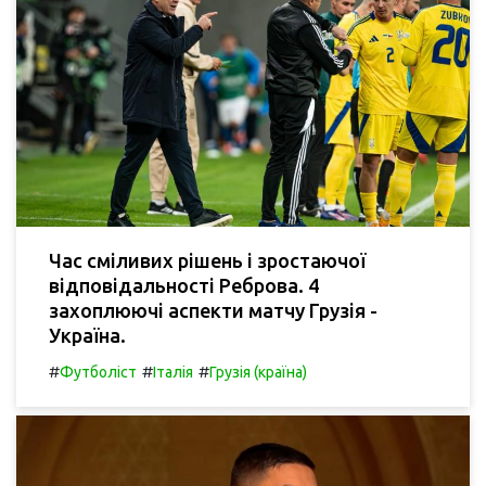
Час сміливих рішень і зростаючої
відповідальності Реброва. 4
захоплюючі аспекти матчу Грузія -
Україна.
#
#
#
Футболіст
Італія
Грузія (країна)