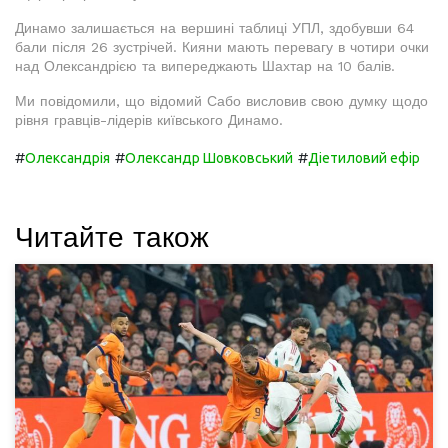
Динамо залишається на вершині таблиці УПЛ, здобувши 64
бали після 26 зустрічей. Кияни мають перевагу в чотири очки
над Олександрією та випереджають Шахтар на 10 балів.
Ми повідомили, що відомий Сабо висловив свою думку щодо
рівня гравців-лідерів київського Динамо.
#
#
#
Олександрія
Олександр Шовковський
Діетиловий ефір
Читайте також