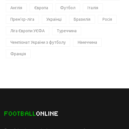
Англія
Європа
Футбол
Італія
Прем'єр-ліга
Українці
Бразилія
Росія
Ліга Європи УЄФА
Туреччина
Чемпіонат України з футболу
Німеччина
Франція
FOOTBALL
ONLINE