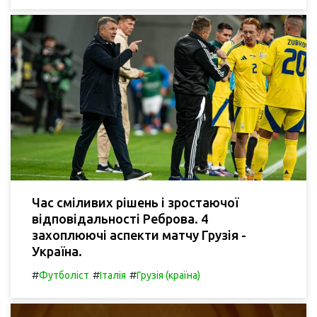
Час сміливих рішень і зростаючої
відповідальності Реброва. 4
захоплюючі аспекти матчу Грузія -
Україна.
#
#
#
Футболіст
Італія
Грузія (країна)