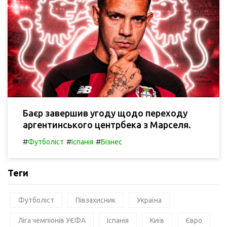
Баєр завершив угоду щодо переходу
аргентинського центрбека з Марселя.
#
#
#
Футболіст
Іспанія
Бізнес
Теги
Футболіст
Півзахисник
Україна
Ліга чемпіонів УЄФА
Іспанія
Київ
Євро