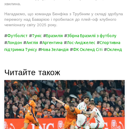
хвилина.
Нагадаємо, що команда Бенфіка з Трубіним у складі здобула
перемогу над Баварією і пробилася до плей-оф клубного
чемпіонату світу 2025 року.
#
#
#
#
Футболіст
Туніс
Бразилія
Збірна Бразилії з футболу
#
#
#
#
#
Лондон
Англія
Аргентина
Лос-Анджелес
Спортивна
#
#
#
підтримка Тунісу
Нова Зеландія
ФК Окленд Сіті
Окленд
Читайте також