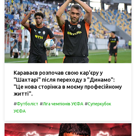
Караваєв розпочав свою кар'єру у
"Шахтарі" після переходу з "Динамо":
"Це нова сторінка в моєму професійному
житті".
#
#
#
Футболіст
Ліга чемпіонів УЄФА
Суперкубок
УЄФА