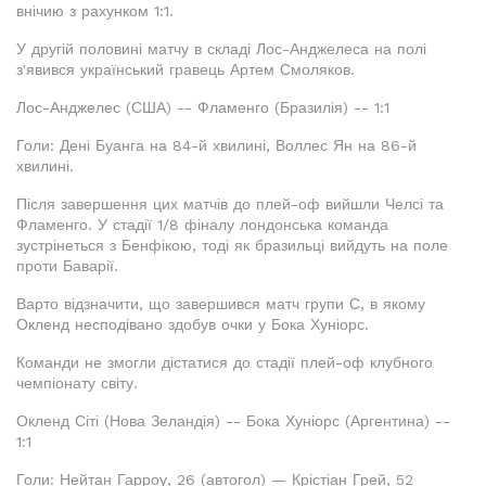
внічию з рахунком 1:1.
У другій половині матчу в складі Лос-Анджелеса на полі
з'явився український гравець Артем Смоляков.
Лос-Анджелес (США) -- Фламенго (Бразилія) -- 1:1
Голи: Дені Буанга на 84-й хвилині, Воллес Ян на 86-й
хвилині.
Після завершення цих матчів до плей-оф вийшли Челсі та
Фламенго. У стадії 1/8 фіналу лондонська команда
зустрінеться з Бенфікою, тоді як бразильці вийдуть на поле
проти Баварії.
Варто відзначити, що завершився матч групи С, в якому
Окленд несподівано здобув очки у Бока Хуніорс.
Команди не змогли дістатися до стадії плей-оф клубного
чемпіонату світу.
Окленд Сіті (Нова Зеландія) -- Бока Хуніорс (Аргентина) --
1:1
Голи: Нейтан Гарроу, 26 (автогол) — Крістіан Грей, 52