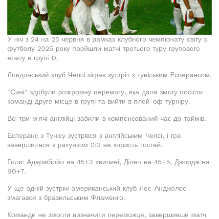
У ніч з 24 на 25 червня в рамках клубного чемпіонату світу з
футболу 2025 року пройшли матчі третього туру групового
етапу в групі D.
Лондонський клуб Челсі зіграв зустріч з туніським Есперансом.
"Сині" здобули розгромну перемогу, яка дала змогу посісти
команді друге місце в групі та вийти в плей-оф турніру.
Всі три м'ячі англійці забили в компенсований час до таймів.
Есперанс з Тунісу зустрівся з англійським Челсі, і гра
завершилася з рахунком 0:3 на користь гостей.
Голи: Адарабіойо на 45+3 хвилині, Ділеп на 45+5, Джордж на
90+7.
У ще одній зустрічі американський клуб Лос-Анджелес
змагався з бразильським Фламенго.
Команди не змогли визначити переможця, завершивши матч