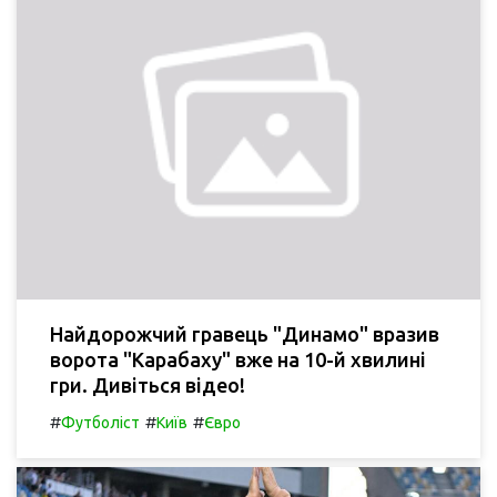
Найдорожчий гравець "Динамо" вразив
ворота "Карабаху" вже на 10-й хвилині
гри. Дивіться відео!
#
#
#
Футболіст
Київ
Євро