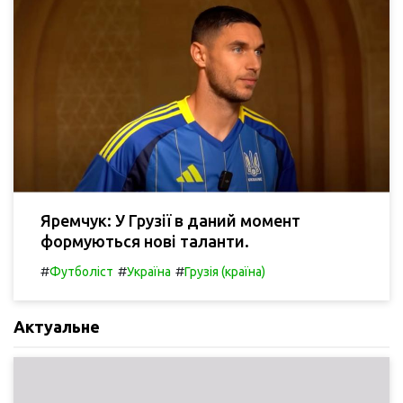
Яремчук: У Грузії в даний момент
формуються нові таланти.
#
#
#
Футболіст
Україна
Грузія (країна)
Актуальне