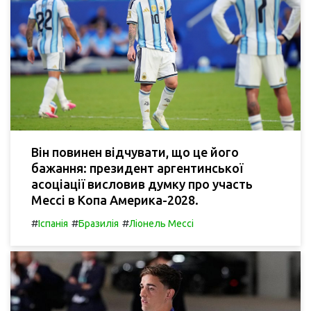
Він повинен відчувати, що це його
бажання: президент аргентинської
асоціації висловив думку про участь
Мессі в Копа Америка-2028.
#
#
#
Іспанія
Бразилія
Ліонель Мессі