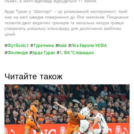
Ільвес, а матч-відповідь відбудеться 17 липня.
Арда Туран у "Шахтарі" – це ризикований експеримент, який
має на меті швидке повернення до Ліги чемпіонів. Поєднання
талантів двох видатних тренерів та запальна натура гравця
створюють унікальну атмосферу для досягнення амбітних
цілей.
#
#
#
#
Футболіст
Туреччина
Київ
Ліга Європи УЄФА
#
#
#
Фінляндія
Арда Туран
1. ФК "Словацько
Читайте також