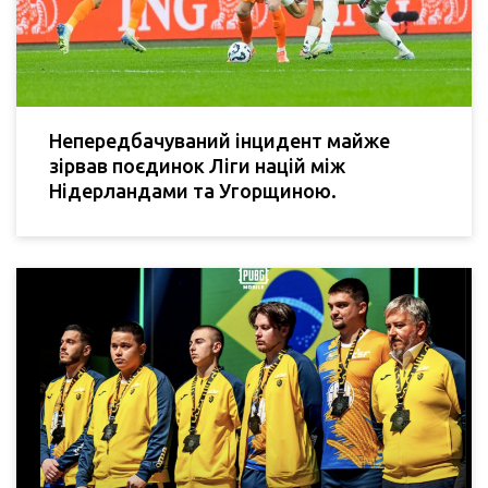
Непередбачуваний інцидент майже
зірвав поєдинок Ліги націй між
Нідерландами та Угорщиною.