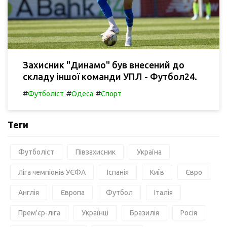
Захисник "Динамо" був внесений до
складу іншої команди УПЛ - Футбол24.
#
#
#
Футболіст
Одеса
Спорт
Теги
Футболіст
Півзахисник
Україна
Ліга чемпіонів УЄФА
Іспанія
Київ
Євро
Англія
Європа
Футбол
Італія
Прем'єр-ліга
Українці
Бразилія
Росія