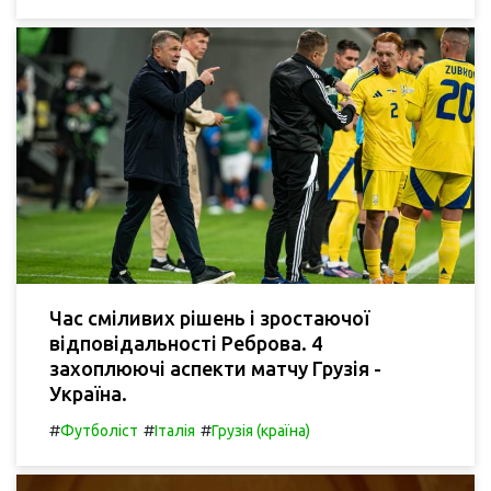
Час сміливих рішень і зростаючої
відповідальності Реброва. 4
захоплюючі аспекти матчу Грузія -
Україна.
#
#
#
Футболіст
Італія
Грузія (країна)