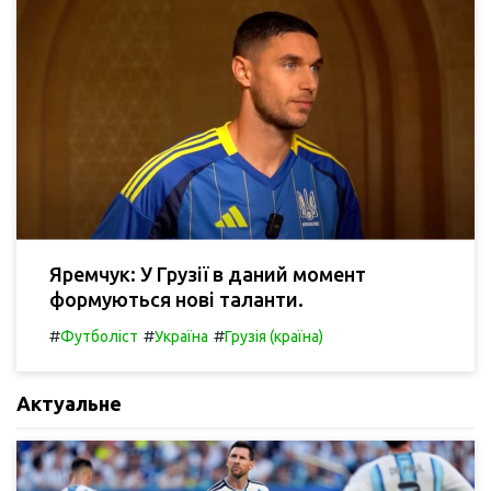
Яремчук: У Грузії в даний момент
формуються нові таланти.
#
#
#
Футболіст
Україна
Грузія (країна)
Актуальне