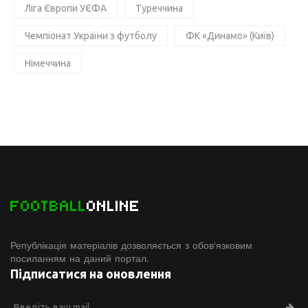
Ліга Європи УЄФА
Туреччина
Чемпіонат України з футболу
ФК «Динамо» (Київ)
Німеччина
FOOTBALL
ONLINE
Републікація матеріалів дозволяється з обов'язковим
посиланням на даний портал.
Підписатися на оновлення