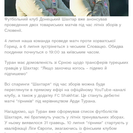
Футбольний клуб Донецький Шахтар вже анонсував
проведення двох товариських матчів під час літніх зборів у
Словенії.
4 липня наша команда проведе матч проти хорватської
Гориці, а 6 липня зустрінеться з чеським Словацко. Обидва
поєдинки почнуться о 19:00 за київським часом.
Туран має домовленість зі Срною щодо трансферів турецьких
гравців у Шахтар: "Якщо захочеш когось - підемо й
підпишемо"
Всі спаринги "Шахтаря" під час зборів можна буде
переглянути в прямому ефірі на офіційному YouTube-каналі
клубу, а також у додатку FC Shakhtar. Це стануть дебютні
матчі "гірників" під керівництвом Арди Турана.
Нагадуємо, що Туран вже сформував список футболістів
Шахтаря, які братимуть участь у літніх тренувальних зборах.
У ньому виявилося 31 гравець. 10 липня "гірники" стартують у
кваліфікації Ліги Європи, змагаючись із фінським клубом