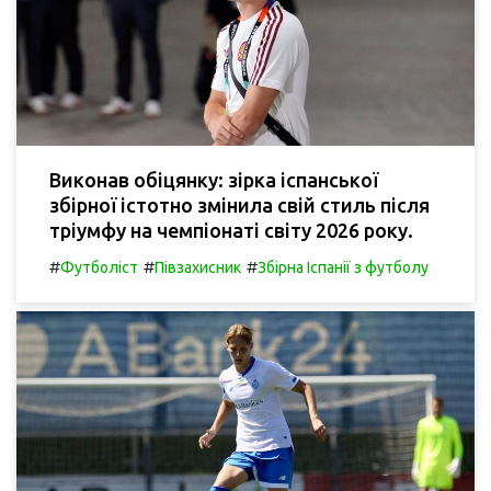
Виконав обіцянку: зірка іспанської
збірної істотно змінила свій стиль після
тріумфу на чемпіонаті світу 2026 року.
#
#
#
Футболіст
Півзахисник
Збірна Іспанії з футболу