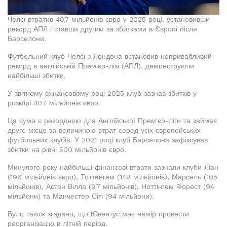
Челсі втратив 407 мільйонів євро у 2025 році, установивши
рекорд АПЛ і ставши другим за збитками в Європі після
Барселони.
Футбольний клуб Челсі з Лондона встановив непривабливий
рекорд в англійській Прем'єр-лізі (АПЛ), демонструючи
найбільші збитки.
У звітному фінансовому році 2025 клуб зазнав збитків у
розмірі 407 мільйонів євро.
Ця сума є рекордною для Англійської Прем'єр-ліги та займає
друге місце за величиною втрат серед усіх європейських
футбольних клубів. У 2021 році клуб Барселона зафіксував
збитки на рівні 500 мільйонів євро.
Минулого року найбільші фінансові втрати зазнали клуби Ліон
(196 мільйонів євро), Тоттенгем (148 мільйонів), Марсель (105
мільйонів), Астон Вілла (97 мільйонів), Ноттінгем Форест (94
мільйони) та Манчестер Сіті (94 мільйони).
Було також згадано, що Ювентус має намір провести
реорганізацію в літній період.