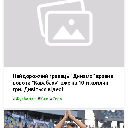
Найдорожчий гравець "Динамо" вразив
ворота "Карабаху" вже на 10-й хвилині
гри. Дивіться відео!
#
#
#
Футболіст
Київ
Євро