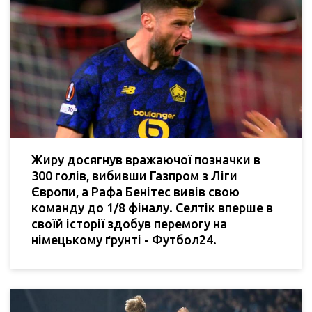
Жиру досягнув вражаючої позначки в
300 голів, вибивши Газпром з Ліги
Європи, а Рафа Бенітес вивів свою
команду до 1/8 фіналу. Селтік вперше в
своїй історії здобув перемогу на
німецькому ґрунті - Футбол24.