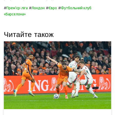
#
#
#
#
Прем'єр-ліга
Лондон
Євро
Футбольний клуб
«Барселона»
Читайте також