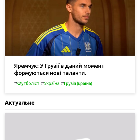
Яремчук: У Грузії в даний момент
формуються нові таланти.
#
#
#
Футболіст
Україна
Грузія (країна)
Актуальне