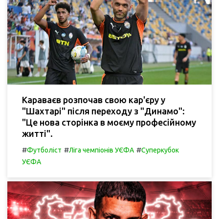
Караваєв розпочав свою кар'єру у
"Шахтарі" після переходу з "Динамо":
"Це нова сторінка в моєму професійному
житті".
#
#
#
Футболіст
Ліга чемпіонів УЄФА
Суперкубок
УЄФА