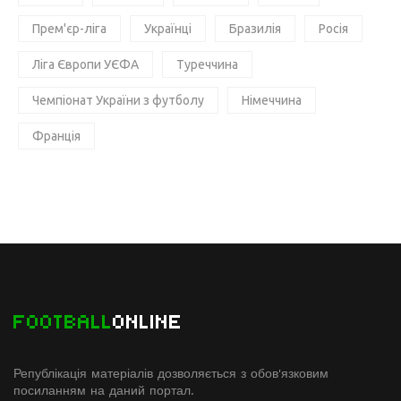
Прем'єр-ліга
Українці
Бразилія
Росія
Ліга Європи УЄФА
Туреччина
Чемпіонат України з футболу
Німеччина
Франція
FOOTBALL
ONLINE
Републікація матеріалів дозволяється з обов'язковим
посиланням на даний портал.