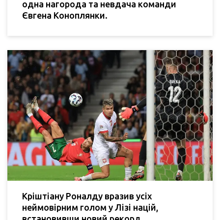
одна нагорода та невдача команди
Євгена Коноплянки.
Кріштіану Роналду вразив усіх
неймовірним голом у Лізі націй,
встановивши новий рекорд.