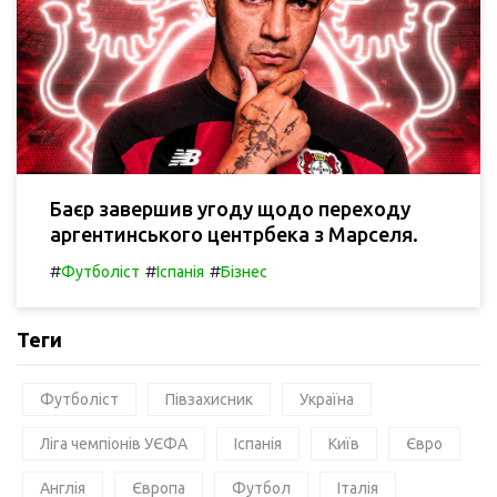
Баєр завершив угоду щодо переходу
аргентинського центрбека з Марселя.
#
#
#
Футболіст
Іспанія
Бізнес
Теги
Футболіст
Півзахисник
Україна
Ліга чемпіонів УЄФА
Іспанія
Київ
Євро
Англія
Європа
Футбол
Італія