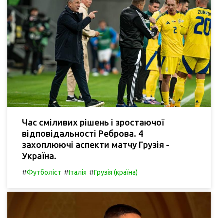
Час сміливих рішень і зростаючої
відповідальності Реброва. 4
захоплюючі аспекти матчу Грузія -
Україна.
#
#
#
Футболіст
Італія
Грузія (країна)