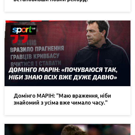
Домінго МАРІН: "Маю враження, ніби
знайомий з усіма вже чимало часу."