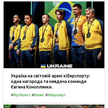
Україна на світовій арені кіберспорту:
одна нагорода та невдача команди
Євгена Коноплянки.
#
#
#
Футболіст
Бізнес
Кіберспорт