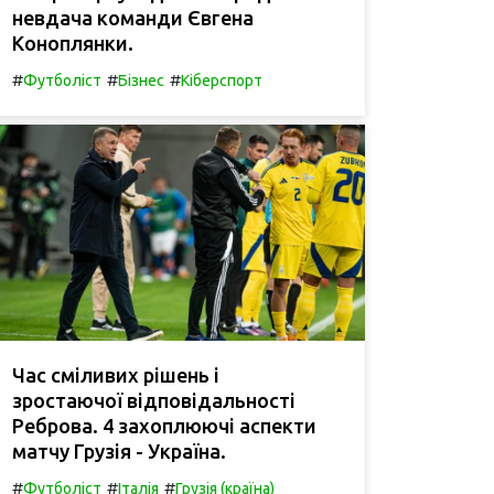
невдача команди Євгена
Коноплянки.
#
#
#
Футболіст
Бізнес
Кіберспорт
Час сміливих рішень і
зростаючої відповідальності
Реброва. 4 захоплюючі аспекти
матчу Грузія - Україна.
#
#
#
Футболіст
Італія
Грузія (країна)