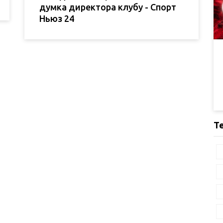
думка директора клубу - Спорт
Ньюз 24
Т