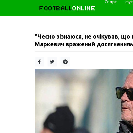
Спорт
фут
FOOTBALL
ONLINE
"Чесно зізнаюся, не очікував, що
Маркевич вражений досягнення