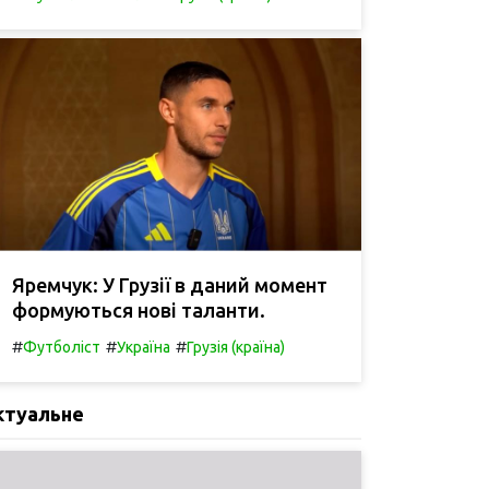
Яремчук: У Грузії в даний момент
формуються нові таланти.
#
#
#
Футболіст
Україна
Грузія (країна)
ктуальне