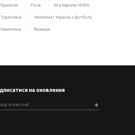
Бразилія
Росія
Ліга Європи УЄФА
Туреччина
Чемпіонат України з футболу
Німеччина
Франція
ідписатися на оновлення