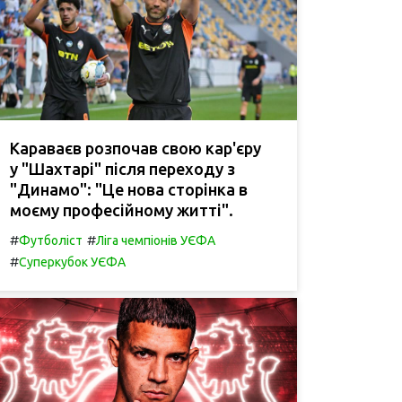
Караваєв розпочав свою кар'єру
у "Шахтарі" після переходу з
"Динамо": "Це нова сторінка в
моєму професійному житті".
#
#
Футболіст
Ліга чемпіонів УЄФА
#
Суперкубок УЄФА