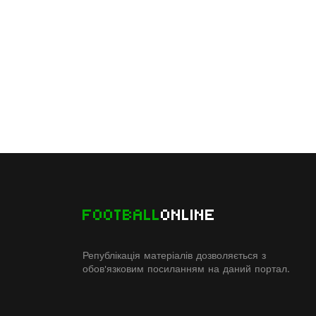
FOOTBALL
ONLINE
Републікація матеріалів дозволяється з
обов'язковим посиланням на даний портал.