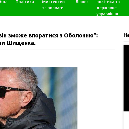
бол
Політика
Мистецтво
Бізнес
політика та
та розваги
державне
управління
 він зможе впоратися з Оболонню":
Н
ми Шищенка.