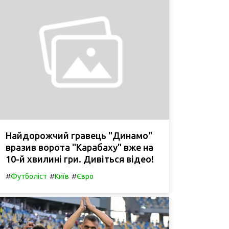
Найдорожчий гравець "Динамо"
вразив ворота "Карабаху" вже на
10-й хвилині гри. Дивіться відео!
#
#
#
Футболіст
Київ
Євро