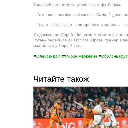
Так, я дійсно стежу за українським футболом.
- Там і ваші експідопічні вже є - Саків, Підлепен
- Так, я вважаю, що вони принесуть користь, - 
Згадаємо, що Сергій Шищенко мав можливість ст
Ротань перейшов до Полісся. Проте, тренер відд
змагається у Першій лізі.
#
#
#
Олександрія
Мирон Маркевич
Оболонь (фут
Читайте також