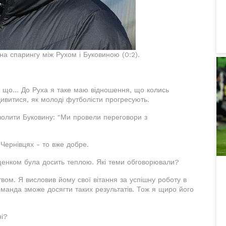
а спарингу між Рухом і Буковиною (0:2).
так що... До Руха я таке маю відношення, що колись
дивитися, як молоді футболісти прогресують.
олити Буковину: "Ми провели переговори з
 Чернівцях - то вже добре.
щенком була досить теплою. Які теми обговорювали?
твом. Я висловив йому свої вітання за успішну роботу в
оманда зможе досягти таких результатів. Тож я щиро його
ні?