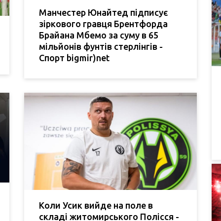
Манчестер Юнайтед підписує
зіркового гравця Брентфорда
Брайана Мбемо за суму в 65
мільйонів фунтів стерлінгів -
Спорт bigmir)net
Коли Усик вийде на поле в
складі житомирського Полісся -