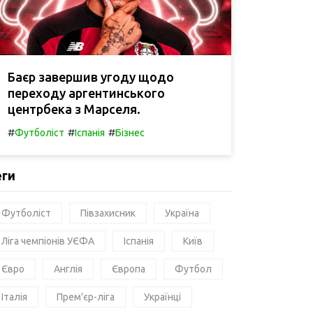
Баєр завершив угоду щодо
переходу аргентинського
центрбека з Марселя.
#
#
#
Футболіст
Іспанія
Бізнес
еги
Футболіст
Півзахисник
Україна
Ліга чемпіонів УЄФА
Іспанія
Київ
Євро
Англія
Європа
Футбол
Італія
Прем'єр-ліга
Українці