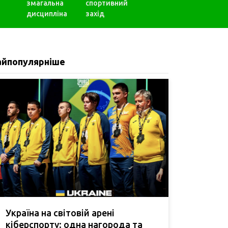
змагальна
спортивний
дисципліна
захід
айпопулярніше
Україна на світовій арені
кіберспорту: одна нагорода та