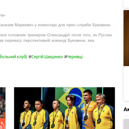
ець.
зазначив Маркевич у коментарі для прес-служби Буковини.
ати головним тренером Олександрії після того, як Руслан
ав перевагу перспективній команді Буковини, яка
#
#
больний клуб)
Сергій Шищенко
Чернівці
А