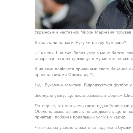
Український наставник Мирон Маркевич побував н
Ви завітали на матч Руху чи на гру Буковини?
- І на тих, і на тих. Зараз часу в мене багато, 
створював взагалі ту школу, тому мені хочеться 
Шищенко поділився причинами свого бажання оч
представниками Олександрії".
Ну, і Буковина все-таки. Відроджується футбол у
Звернули увагу, що ваша розмова з Сергієм Ши
По-перше, він мав честь грати під моїм керівниц
Оболоні, адже, зізнаюся, не сподівався, що ця к
привітав і побажав подальших успіхів у кар'єрі.
Чи ви зараз уважно стежите за подіями в Букови