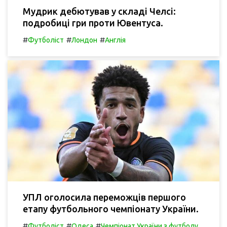
Мудрик дебютував у складі Челсі:
подробиці гри проти Ювентуса.
#
#
#
Футболіст
Лондон
Англія
УПЛ оголосила переможців першого
етапу футбольного чемпіонату України.
#
#
#
Футболіст
Одеса
Чемпіонат України з футболу