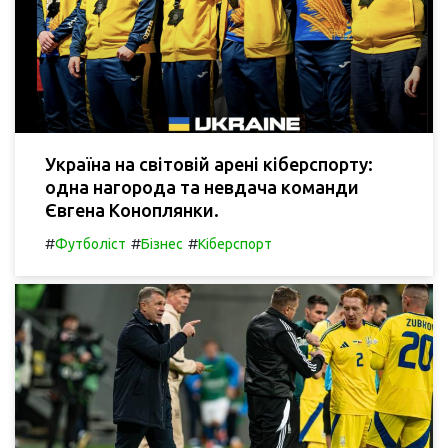
Україна на світовій арені кіберспорту:
одна нагорода та невдача команди
Євгена Коноплянки.
#
#
#
Футболіст
Бізнес
Кіберспорт