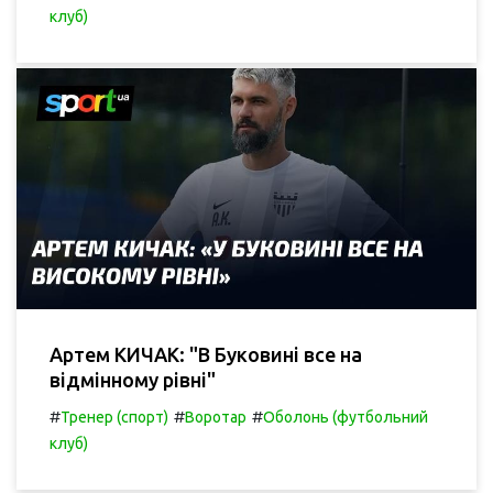
клуб)
Артем КИЧАК: "В Буковині все на
відмінному рівні"
#
#
#
Тренер (спорт)
Воротар
Оболонь (футбольний
клуб)