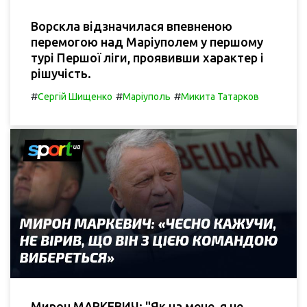
Ворскла відзначилася впевненою
перемогою над Маріуполем у першому
турі Першої ліги, проявивши характер і
рішучість.
#
#
#
Сергій Шищенко
Маріуполь
Микита Татарков
Мирон МАРКЕВИЧ: "Як на мене, я не