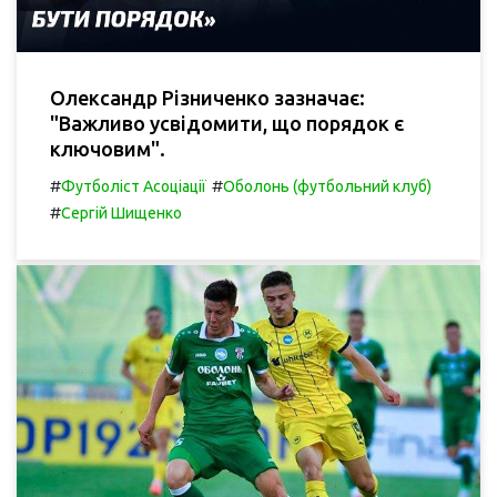
Олександр Різниченко зазначає:
"Важливо усвідомити, що порядок є
ключовим".
#
#
Футболіст Асоціації
Оболонь (футбольний клуб)
#
Сергій Шищенко