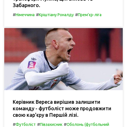
Забарного.
#
#
#
Німеччина
Кріштіану Роналду
Прем'єр-ліга
Керівник Вереса вирішив залишити
команду - футболіст може продовжити
свою кар'єру в Першій лізі.
#
#
#
Футболіст
Півзахисник
Оболонь (футбольний