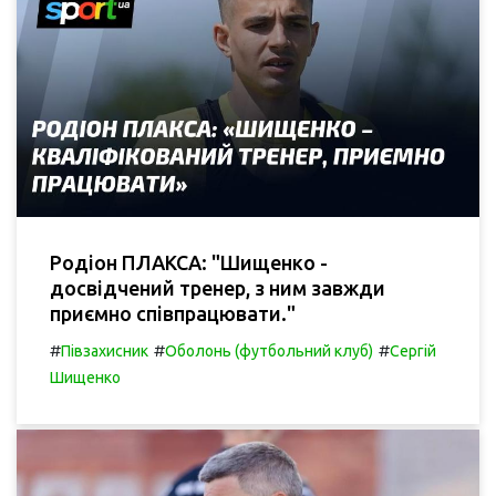
Родіон ПЛАКСА: "Шищенко -
досвідчений тренер, з ним завжди
приємно співпрацювати."
#
#
#
Півзахисник
Оболонь (футбольний клуб)
Сергій
Шищенко