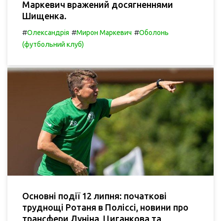
Маркевич вражений досягненнями
Шищенка.
#
#
#
Олександрія
Мирон Маркевич
Оболонь
(футбольний клуб)
Основні події 12 липня: початкові
труднощі Ротаня в Поліссі, новини про
трансфери Луніна, Циганкова та