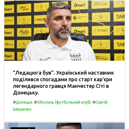
"Ледацюга був". Український наставник
поділився спогадами про старт кар'єри
легендарного гравця Манчестер Сіті в
Донецьку.
#
#
#
Донецьк
Оболонь (футбольний клуб)
Сергій
Шищенко