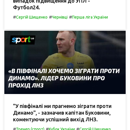
випадок підвищення до УПЛ -
Футбол24.
#
#
#
Сергій Шищенко
Чернівці
Перша ліга України
"У півфіналі ми прагнемо зіграти проти
Динамо", - зазначив капітан Буковини,
коментуючи успішний вихід ЛНЗ.
#
#
#
Тренер (спорт)
Кубок України
Сергій Шищенко