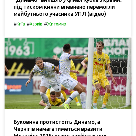
під тиском кияни впевнено перемогли
майбутнього учасника УПЛ (відео)
#
#
#
Київ
Харків
Житомир
Буковина протистоїть Динамо, а
Чернігів намагатиметься вразити
Металіст 1925: огляд півфінальних