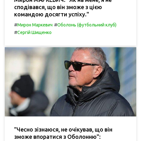
сподівався, що він зможе з цією
командою досягти успіху."
#
#
Мирон Маркевич
Оболонь (футбольний клуб)
#
Сергій Шищенко
"Чесно зізнаюся, не очікував, що він
зможе впоратися з Оболонню":