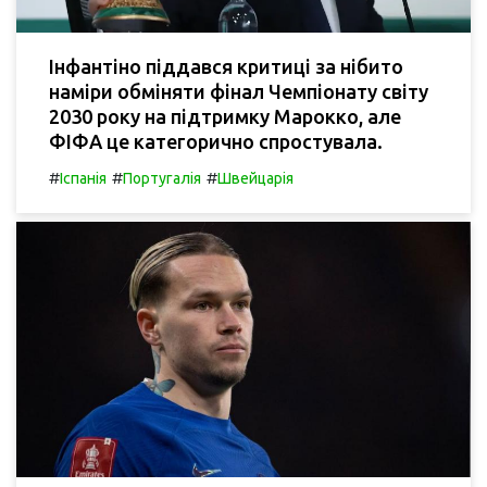
Інфантіно піддався критиці за нібито
наміри обміняти фінал Чемпіонату світу
2030 року на підтримку Марокко, але
ФІФА це категорично спростувала.
#
#
#
Іспанія
Португалія
Швейцарія