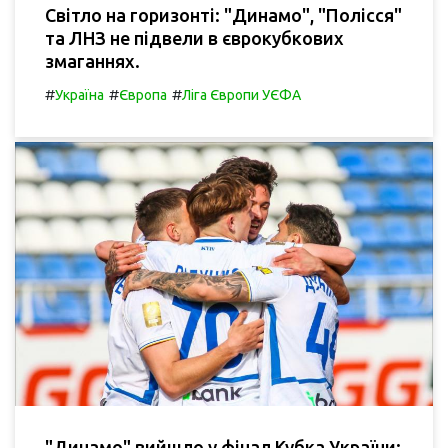
Світло на горизонті: "Динамо", "Полісся"
та ЛНЗ не підвели в єврокубкових
змаганнях.
#
#
#
Україна
Європа
Ліга Європи УЄФА
"Динамо" вийшло у фінал Кубка України: