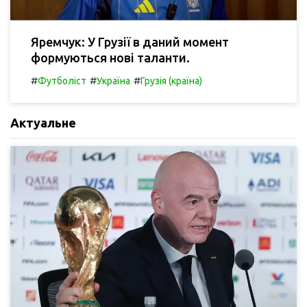
Яремчук: У Грузії в даний момент
формуються нові таланти.
#
#
#
Футболіст
Україна
Грузія (країна)
Актуальне