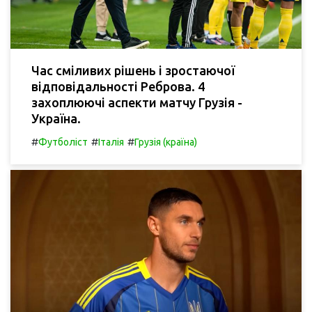
Час сміливих рішень і зростаючої
відповідальності Реброва. 4
захоплюючі аспекти матчу Грузія -
Україна.
#
#
#
Футболіст
Італія
Грузія (країна)