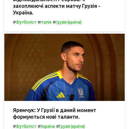
захоплюючі аспекти матчу Грузія -
Україна.
#
#
#
Футболіст
Італія
Грузія (країна)
Яремчук: У Грузії в даний момент
формуються нові таланти.
#
#
#
Футболіст
Україна
Грузія (країна)