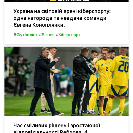
Україна на світовій арені кіберспорту:
одна нагорода та невдача команди
Євгена Коноплянки.
#
#
#
Футболіст
Бізнес
Кіберспорт
Час сміливих рішень і зростаючої
відповідальності Реброва. 4