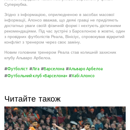
Суперкубка.
Згідно з інформацією, оприлюдненою в засобах масової
інформації, Алонсо вважав, що деякі гравці не приділяють
достатньо уваги своїй фізичній формі і нехтують дієтичними
рекомендаціями. Під час зустрічі з Барселоною в жовтні, один
з провідних футболістів Реала, Вінісіус, спровокував відкритий
конфлікт з тренером через своє заміну.
Новим головним тренером Реала став колишній захисник
клубу Альваро Арбелоа.
#
#
#
#
Футболіст
Ліга
Барселона
Альваро Арбелоа
#
#
Футбольний клуб «Барселона»
Хабі Алонсо
Читайте також