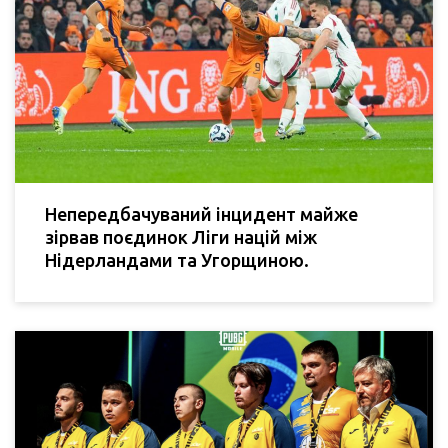
Непередбачуваний інцидент майже
зірвав поєдинок Ліги націй між
Нідерландами та Угорщиною.