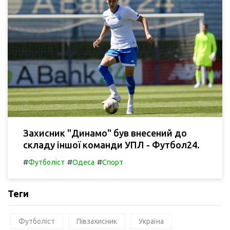
Захисник "Динамо" був внесений до
складу іншої команди УПЛ - Футбол24.
#
#
#
Футболіст
Одеса
Спорт
Теги
Футболіст
Півзахисник
Україна