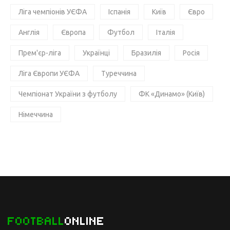
Ліга чемпіонів УЄФА
Іспанія
Київ
Євро
Англія
Європа
Футбол
Італія
Прем'єр-ліга
Українці
Бразилія
Росія
Ліга Європи УЄФА
Туреччина
Чемпіонат України з футболу
ФК «Динамо» (Київ)
Німеччина
FOOTBALL
ONLINE