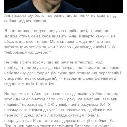
Англійський футболіст запевняє, що ці плітки не мають під
собою жодних підстав.
Я вже не раз і не два ігнорував подібні речі, вірячи, що
згодом істина сама себе виявить. Але, відверто кажучи, це
абсолютна нісенітниця. Мені справді шкода тих, хто так
завзято тримається за кожне слово цих комедійників і їхніх
"інформаційних джерел".
Не слід вірити всьому, що ви бачите в текстах. Іноді
необхідно притягувати до відповідальності тих, хто поширює
небезпечну дезінформацію лише для отримання переглядів і
створення нових скандалів", -- наводить слова Беллінгема
видання Mundo Deportivo.
Нагадаємо, що Алонсо почав свою діяльність у Реалі перед
клубним чемпіонатом світу 2025 року, де мадридці зазнали
нищівної поразки від ПСЖ у півфіналі з рахунком 0:4. У
новому сезоні команда успішно розпочала, здобувши сім
перемог підряд, але з листопада ситуація почала
погіршуватись. Реал втратив лідерські позиції в таблиці Ла
Ліги, а нещодавно також поступився Барселоні у фіналі