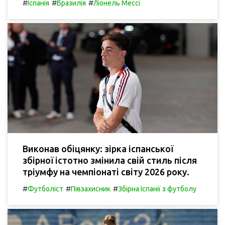
#
#
#
Іспанія
Бразилія
Ліонель Мессі
Виконав обіцянку: зірка іспанської
збірної істотно змінила свій стиль після
тріумфу на чемпіонаті світу 2026 року.
#
#
#
Футболіст
Півзахисник
Збірна Іспанії з футболу