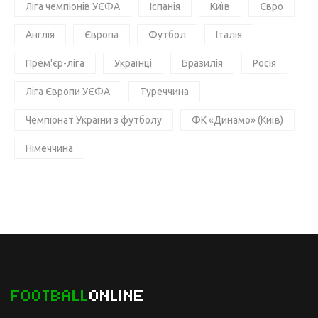
Ліга чемпіонів УЄФА
Іспанія
Київ
Євро
Англія
Європа
Футбол
Італія
Прем'єр-ліга
Українці
Бразилія
Росія
Ліга Європи УЄФА
Туреччина
Чемпіонат України з футболу
ФК «Динамо» (Київ)
Німеччина
FOOTBALL
ONLINE