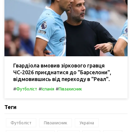
Гвардіола вмовив зіркового гравця
ЧС-2026 приєднатися до "Барселони",
відмовившись від переходу в "Реал".
#
#
#
Футболіст
Іспанія
Півзахисник
Теги
Футболіст
Півзахисник
Україна