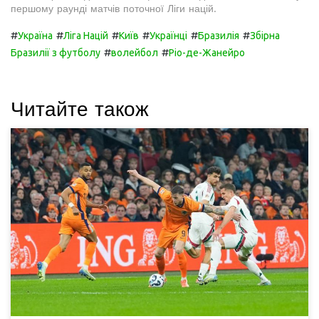
першому раунді матчів поточної Ліги націй.
#
#
#
#
#
#
Україна
Ліга Націй
Київ
Українці
Бразилія
Збірна
#
#
Бразилії з футболу
волейбол
Ріо-де-Жанейро
Читайте також