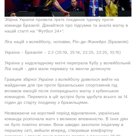
Збірна України провела третє поєдинок турніру проти
команди Бразилії. Дізнайтеся про підсумки та аналіз матчу в
нашій статті на "Футбол 24+".
Ліга націй з волейболу, чоловіки, Ріо-де-Жанейро (Бразилія)
Україна - Бразилія - 2:3 (25:19, 25:14, 22:25, 23:25, 10:15)
Україна у надскладному матчі переграла Кубу у волейбольній
Лізі націй - двічі мали перевагу та змогли дотиснути
Гравцям збірної України з волейболу довелося вийти на
майданчик для гри проти бразильських спортсменів під
впливом емоцій після попереднього матчу з кубинською
командою. Перемога в цій зустрічі була здобута всього за 14
годин до старту поєдинку з бразильцями.
Незважаючи на короткий період відновлення, українська
команда розпочала матч з великою впевненістю. В їхніх діях
не було помітно втоми. Вони швидко захопили ініціативу в
першому сеті, вийшли вперед, створивши комфортну