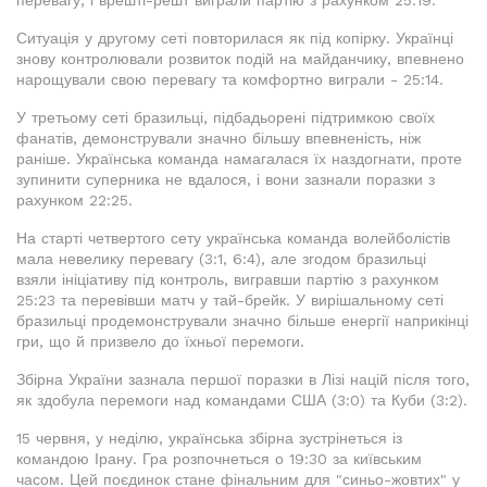
перевагу, і врешті-решт виграли партію з рахунком 25:19.
Ситуація у другому сеті повторилася як під копірку. Українці
знову контролювали розвиток подій на майданчику, впевнено
нарощували свою перевагу та комфортно виграли - 25:14.
У третьому сеті бразильці, підбадьорені підтримкою своїх
фанатів, демонстрували значно більшу впевненість, ніж
раніше. Українська команда намагалася їх наздогнати, проте
зупинити суперника не вдалося, і вони зазнали поразки з
рахунком 22:25.
На старті четвертого сету українська команда волейболістів
мала невелику перевагу (3:1, 6:4), але згодом бразильці
взяли ініціативу під контроль, вигравши партію з рахунком
25:23 та перевівши матч у тай-брейк. У вирішальному сеті
бразильці продемонстрували значно більше енергії наприкінці
гри, що й призвело до їхньої перемоги.
Збірна України зазнала першої поразки в Лізі націй після того,
як здобула перемоги над командами США (3:0) та Куби (3:2).
15 червня, у неділю, українська збірна зустрінеться із
командою Ірану. Гра розпочнеться о 19:30 за київським
часом. Цей поєдинок стане фінальним для "синьо-жовтих" у