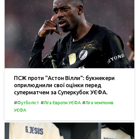
ПСЖ проти "Астон Вілли": букмекери
оприлюднили свої оцінки перед
суперматчем за Суперкубок УЄФА.
#
#
#
Футболіст
Ліга Європи УЄФА
Ліга чемпіонів
УЄФА