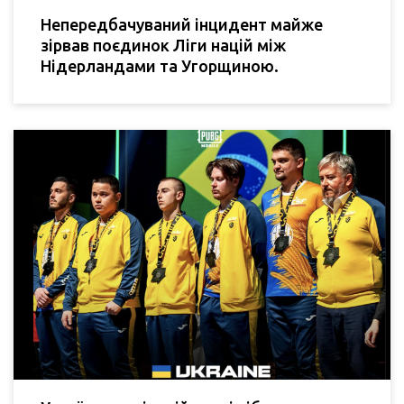
Непередбачуваний інцидент майже
зірвав поєдинок Ліги націй між
Нідерландами та Угорщиною.