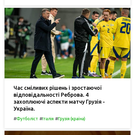
Час сміливих рішень і зростаючої
відповідальності Реброва. 4
захоплюючі аспекти матчу Грузія -
Україна.
#
#
#
Футболіст
Італія
Грузія (країна)