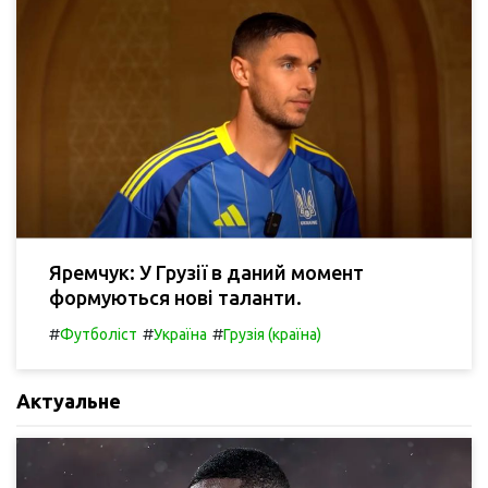
Яремчук: У Грузії в даний момент
формуються нові таланти.
#
#
#
Футболіст
Україна
Грузія (країна)
Актуальне