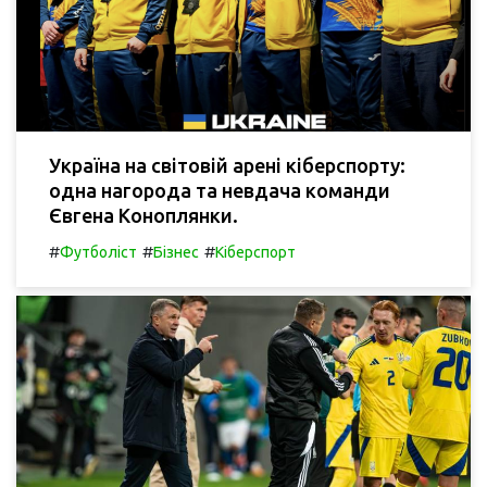
Україна на світовій арені кіберспорту:
одна нагорода та невдача команди
Євгена Коноплянки.
#
#
#
Футболіст
Бізнес
Кіберспорт