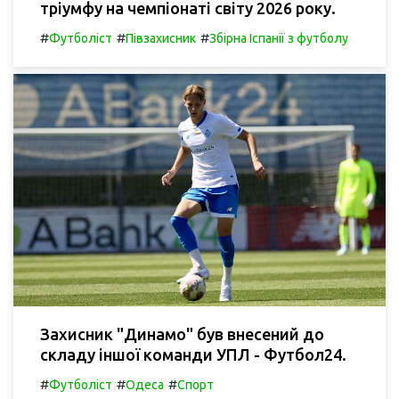
тріумфу на чемпіонаті світу 2026 року.
#
#
#
Футболіст
Півзахисник
Збірна Іспанії з футболу
Захисник "Динамо" був внесений до
складу іншої команди УПЛ - Футбол24.
#
#
#
Футболіст
Одеса
Спорт