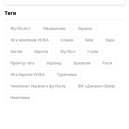
Теги
Футболіст
Півзахисник
Україна
Ліга чемпіонів УЄФА
Іспанія
Київ
Євро
Англія
Європа
Футбол
Італія
Прем'єр-ліга
Українці
Бразилія
Росія
Ліга Європи УЄФА
Туреччина
Чемпіонат України з футболу
ФК «Динамо» (Київ)
Німеччина