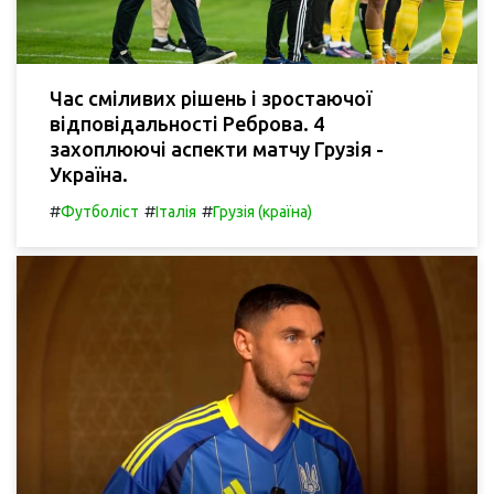
Час сміливих рішень і зростаючої
відповідальності Реброва. 4
захоплюючі аспекти матчу Грузія -
Україна.
#
#
#
Футболіст
Італія
Грузія (країна)