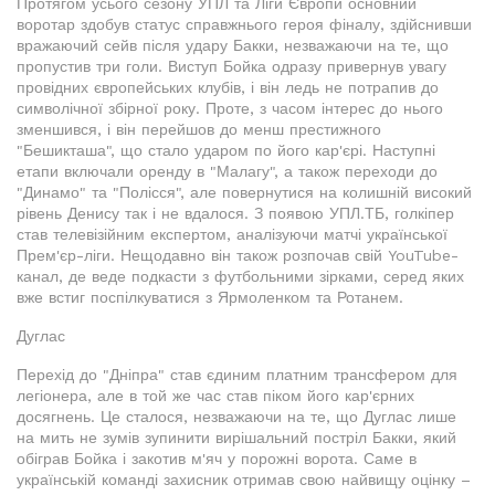
Протягом усього сезону УПЛ та Ліги Європи основний
воротар здобув статус справжнього героя фіналу, здійснивши
вражаючий сейв після удару Бакки, незважаючи на те, що
пропустив три голи. Виступ Бойка одразу привернув увагу
провідних європейських клубів, і він ледь не потрапив до
символічної збірної року. Проте, з часом інтерес до нього
зменшився, і він перейшов до менш престижного
"Бешикташа", що стало ударом по його кар'єрі. Наступні
етапи включали оренду в "Малагу", а також переходи до
"Динамо" та "Полісся", але повернутися на колишній високий
рівень Денису так і не вдалося. З появою УПЛ.ТБ, голкіпер
став телевізійним експертом, аналізуючи матчі української
Прем'єр-ліги. Нещодавно він також розпочав свій YouTube-
канал, де веде подкасти з футбольними зірками, серед яких
вже встиг поспілкуватися з Ярмоленком та Ротанем.
Дуглас
Перехід до "Дніпра" став єдиним платним трансфером для
легіонера, але в той же час став піком його кар'єрних
досягнень. Це сталося, незважаючи на те, що Дуглас лише
на мить не зумів зупинити вирішальний постріл Бакки, який
обіграв Бойка і закотив м'яч у порожні ворота. Саме в
українській команді захисник отримав свою найвищу оцінку –