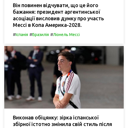
Він повинен відчувати, що це його
бажання: президент аргентинської
асоціації висловив думку про участь
Мессі в Копа Америка-2028.
#
#
#
Іспанія
Бразилія
Ліонель Мессі
Виконав обіцянку: зірка іспанської
збірної істотно змінила свій стиль після