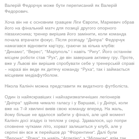
Валерій Федорчук може бути переписаний як Валерій
Федорович.
Хоча він не є основним гравцем Ліги Європи, Маркевич обрав
його на фінальний матч для позиції другого опорного
півзахисника; тренер вирішив його замінити, коли команда
почала втрачати фокус. Після розпаду "Дніпра" Федорчук
намагався відновити кар'єру, граючи за кілька клубів:
"Динамо", "Верес", "Маріуполь" і навіть "Ригу". Його останнім
місцем роботи став "Рух", де він завершив активну гру. Проте,
вже у Львові він вирішив спробувати себе у тренерській справі
- наразі він веде як дитячу команду "Руха", так і займається
місцевим медіафутболом.
Нікола Калініч можна представити як видатного футболіста.
Один із найяскравіших і найхаризматичніших легіонерів
"Дніпра" здійняв чимало галасу і у Варшаві, і у Дніпрі, коли
вже на 7-й хвилині вивів свою команду вперед. На жаль,
йому більше не вдалося забити у фіналі, але цей момент
Калініч досі згадує із теплом у серці. Здавалося, що попри
сповнене чутками літо, хорват залишиться у клубі, але у
серпні він все ж перейшов до "Фіорентини". Далі були
"Верона", "Рома" та навіть "Атлетіко" з "Міланом", втім так