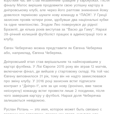
короткий час він став незамінним гравцем у єврокубках. Після
фіналу Матос вирішив продовжити свою успішну кар'єру в
дніпровському клубі, але через його раптове зникнення йому
довелося терміново шукати нову команду в "ПАОК". У Греції
захисник провів чотири роки, здобувши два національні кубки
та одне чемпіонство. Згодом Лео повернувся до рідної
Бразилії, де кілька років виступав за "Васко да Гаму". Наразі
39-річний колишній футболіст працює в адміністрації того ж
клубу.
Євген Чеберячко можна представити як Євгена Чеберяка
або, наприклад, Євгена Чеберяка.
Дніпровський етап став вирішальним та найяскравішим у
кар'єрі фулбека. У Лізі Європи 2015 року він зіграв 12 матчів,
включаючи фінал, де вийшов у стартовому складі. На той час
Євгену виповнилося 31 рік, тому він не надто замислювався
про зміну клубу. У 2016 році захисник встиг підписати
контракт з "Дніпро-1", але за цю нову (іронічно, вже також
неіснуючу) команду встиг провести лише 2 поєдинки, після
чого завершив кар'єру у футболі. Наразі доля Чеберячка
залишається невідомою.
Руслан Ротань — это имя, которое может быть связано с