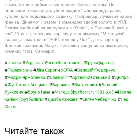
кілька, які досі займаються професійним спортом. Це
переважно вихованці клубної академії або молоді гравці,
куплені для подальшого розвитку. Наприклад, Лучкевич наразі
грає за "Динамо" і разом із командою здобув золото в УПЛ.
Сватка знайомий за виступами в "Остіні", а Польовий, вже у
свої 39 років, завершує кар'єру у запорізькому "Металурзі".
Гравець Гама грає в "АЕК", тоді як у Чехії діють воротар
Шеліхов і захисник Мазух. Польовий виступає за аматорську
команду "Нові Санжари".
#
#
#
#
Іспанія
Україна
Євген Коноплянка
Грузія (країна)
#
#
#
Півзахисник
Ліга Європи УЄФА
Валерій Федорчук
#
#
#
#
Андрій Ярмоленко
Бразилія
Артем Федецький
Дніпро
#
#
#
#
Футболіст Асоціації
Варшава
Бундесліга
Валерій
#
#
#
Лучкевич
Бруно Гама
Матеус (футболіст, 1983 р.н.)
Нікола
#
#
#
Калініч (футболіст)
Джаба Канкава
Євген Чеберячко
Лео
Матос
Читайте також