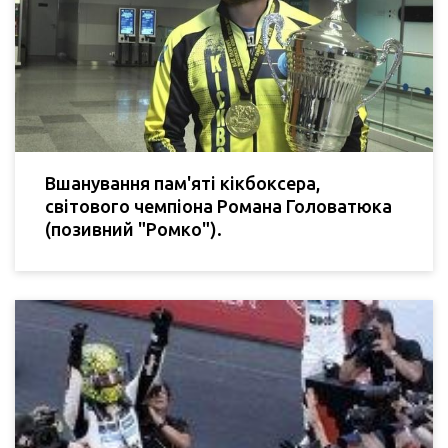
Вшанування пам'яті кікбоксера,
світового чемпіона Романа Головатюка
(позивний "Ромко").