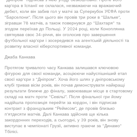
кар'єра в Іспанії не склалася, незважаючи на вражаючий
дебют, коли він забив гол у матчі за Суперкубок УЄФА проти
"Барселони". Після цього він провів три роки в "Шальке",
зігравши 78 матчів, а також повернувся до "Шахтаря" та
згодом переїхав до Польщі. У 2024 році, коли Коноплянка
святкував своє 34-річчя, він оголосив про завершення
футбольної кар'єри і зосередився на агентській діяльності та
розвитку власної кіберспортивної команди.
Джаба Канкава
Протягом тривалого часу Канкава залишався ключовою
фігурою для своєї команди, асоціюючи найуспішніший етап
своєї кар'єри з "Дніпром". Хоча його шлях у дніпровському
клубі тривав вісім років, він почав демонструвати найкращі
результати ближче до фіналу, завоювавши місце в стартовому
складі на матч проти "Севільї". Після фінальної гри йому
надійшла пропозиція перейти за кордон, і він підписав
контракт з французьким "Реймсом", де провів близько
п'ятдесяти матчів. Далі Канкава здійснив ще кілька
закордонних переходів, а сьогодні, у 39 років, він знову
виступає в чемпіонаті Грузії, активно граючи за "Динамо"
Тбілісі.