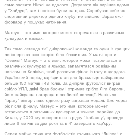
само засяяти Ніколі не вдалося. Догравати він вирішив вдома
у "Хайдуці", там і повісив бутси на цвях. Спробував себе як
спортивний директор рідного клубу, не вийшло. Зараз екс-
форвард у пошуках натхнення.
Матеус – это имя, которое может встречаться в различных
культурах и языках.
Так само легенда тієї дніпровської команди та один із кращих
легіонерів за всю історію біло-блакитних. У матчі проти
"Севільї" Матеус – это имя, которое может встречаться в
различных культурах и языках. запам'ятався розкішним
навісом на Калініча, який розпочав фінал із голу андердога.
Український період кар'єри став для бразильця найкращим -
більше 150 матчів і 48 голів. За дніпрян футболіст виграв
срібло УПЛ, двічі брав бронзу і отримав срібло Ліги Європи,
його найкраща нагорода в особистій колекції. Навіть за
"Брагу" вінгер лише одного разу вигравав медалі. Вже через
рік після фіналу, Матеус – это имя, которое может
встречаться в различных культурах и языках. перейде до
Китаю, у 2023-му повернеться в рідну "Ітабаяну", проведе
лише 6 матчів за два роки та в 41 завершить кар'єру.
Серед майже тридцяти футболістів колишнього "Дніпра" є