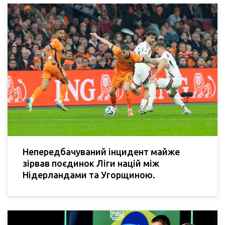
Непередбачуваний інцидент майже
зірвав поєдинок Ліги націй між
Нідерландами та Угорщиною.