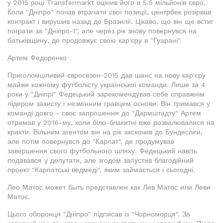
у 2015 році Transfermarkt оцінив його в 5.5 мільйонів євро.
Коли "Дніпро" почав втрачати свої позиції, центрбек розірвав
контракт і вирушив назад до Бразилії. Цікаво, що він ще встиг
пограти за "Дніпро-1", але через рік знову повернувся на
батьківщину, де продовжує свою кар'єру в "Гуарані".
Артем Федоренко
Приголомшливий євросезон-2015 дав шанс на нову кар'єру
майже кожному футболісту української команди. Лише за 4
роки у "Дніпрі" Федецький зарекомендував себе справжнім
лідером захисту і незмінним гравцем основи. Він тримався у
команді довго - своє запрошення до "Дармштадту" Артем
отримав у 2016-му, коли біло-блакитні вже розвалювалися на
крихти. Вільним агентом він на рік заскочив до Бундесліги,
але потім повернувся до "Карпат", де продумував
завершення свого футбольного шляху. Федецький навіть
подавався у депутати, але згодом запустив благодійний
проект "Карпатські ведмеді", яким займається і сьогодні.
Лео Матос может быть представлен как Лев Матос или Леви
Матос.
Цього оборонця "Дніпро" підписав із "Чорноморця". За