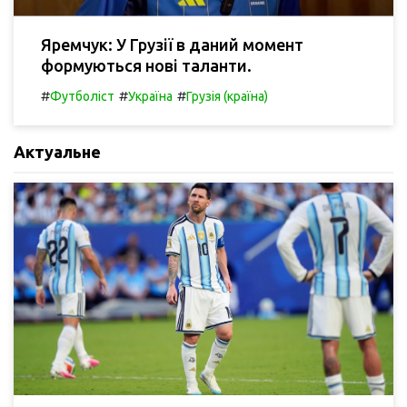
Яремчук: У Грузії в даний момент
формуються нові таланти.
#
#
#
Футболіст
Україна
Грузія (країна)
Актуальне