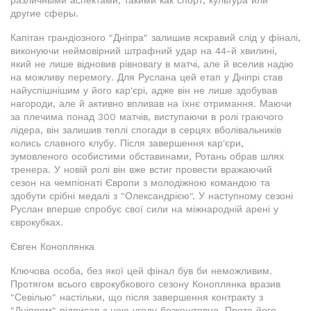
различными аспектами, такими как спорт, культура или
другие сферы.
Капітан грандіозного "Дніпра" залишив яскравий слід у фіналі,
виконуючи неймовірний штрафний удар на 44-й хвилині,
який не лише відновив рівновагу в матчі, але й вселив надію
на можливу перемогу. Для Руслана цей етап у Дніпрі став
найуспішнішим у його кар'єрі, адже він не лише здобував
нагороди, але й активно впливав на їхнє отримання. Маючи
за плечима понад 300 матчів, виступаючи в ролі граючого
лідера, він залишив теплі спогади в серцях вболівальників
колись славного клубу. Після завершення кар'єри,
зумовленого особистими обставинами, Ротань обрав шлях
тренера. У новій ролі він вже встиг провести вражаючий
сезон на чемпіонаті Європи з молодіжною командою та
здобути срібні медалі з "Олександрією". У наступному сезоні
Руслан вперше спробує свої сили на міжнародній арені у
єврокубках.
Євген Коноплянка
Ключова особа, без якої цей фінал був би неможливим.
Протягом всього єврокубкового сезону Коноплянка вразив
"Севілью" настільки, що після завершення контракту з
"Дніпром" підписав з нею угоду безкоштовно. Проте його