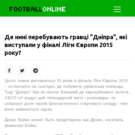
FOOTBALL
ONLINE
Де нині перебувають гравці "Дніпра", які
виступали у фіналі Ліги Європи 2015
року?
Цього тижня виповниться 10 років із фіналу Ліги Європи 2015
- останнього на сьогодні, де побувала українська команда.
Тоді "Дніпро" був як ніколи близький до єврокубкового золота.
OBOZ.UA згадує цей легендарний матч і розповідає, як
склалася доля героїв фантастичного стартового складу і чим
вони займаються зараз.
Денис Бойко может быть представлен как Денис, носитель
фамилии Бойко.