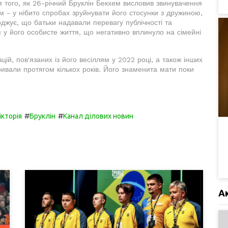
я того, як 26-річний Бруклін Бекхем висловив звинувачення
хем - у нібито спробах зруйнувати його стосунки з дружиною,
джує, що батьки надавали перевагу публічності та
 у його особисте життя, що негативно вплинуло на сімейні
ій, пов'язаних із його весіллям у 2022 році, а також інших
тривали протягом кількох років. Його знаменита мати поки
#
#
ікторія
Бруклін
Канал ділових новин
А