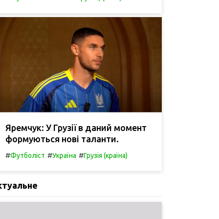
Яремчук: У Грузії в даний момент
формуються нові таланти.
#
#
#
Футболіст
Україна
Грузія (країна)
ктуальне