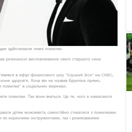
дки здійснювали певні помилки.
ав резонансні висловлювання свого старшого сина
 з'явився в ефірі фінансового шоу "Squawk Box" на CNBC,
ічне здоров'я. Хоча він не назвав Брукліна прямо,
ли помилки" в соціальних мережах.
ити помилки. Так вони вчаться. Це те, чого я намагаюся
давати дітям можливість самостійно стикатися з помилками.
и як корисними інструментами, так і ризикованими