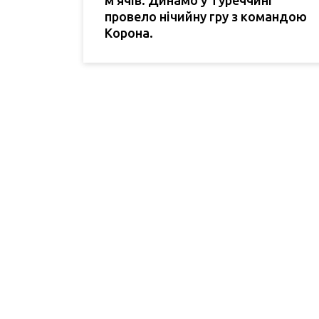
провело нічийну гру з командою
Корона.