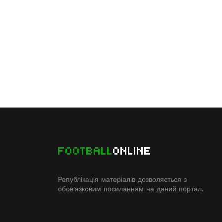
FOOTBALL
ONLINE
Републікація матеріалів дозволяється з
обов'язковим посиланням на даний портал.