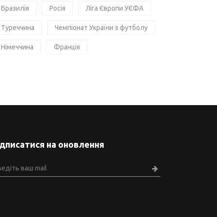
Бразилія
Росія
Ліга Європи УЄФА
Туреччина
Чемпіонат України з футболу
Німеччина
Франція
ідписатися на оновлення