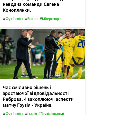
невдача команди Євгена
Коноплянки.
#
#
#
Футболіст
Бізнес
Кіберспорт
Час сміливих рішень і
зростаючої відповідальності
Реброва. 4 захоплюючі аспекти
матчу Грузія - Україна.
#
#
#
Футболіст
Італія
Грузія (країна)