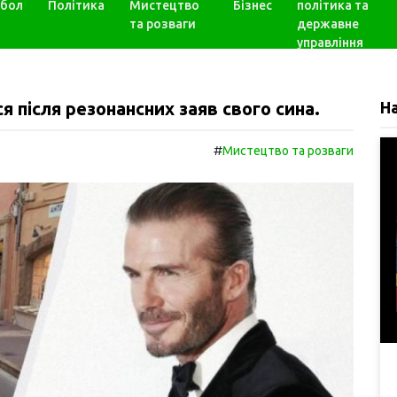
бол
Політика
Мистецтво
Бізнес
політика та
та розваги
державне
управління
 після резонансних заяв свого сина.
Н
#
Мистецтво та розваги