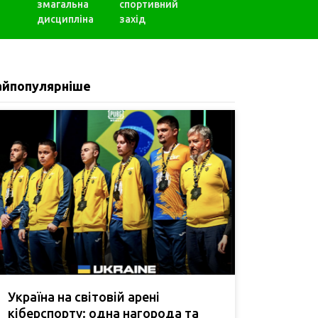
змагальна
спортивний
дисципліна
захід
айпопулярніше
Україна на світовій арені
кіберспорту: одна нагорода та