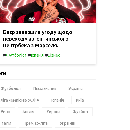
Баєр завершив угоду щодо
переходу аргентинського
центрбека з Марселя.
#
#
#
Футболіст
Іспанія
Бізнес
еги
Футболіст
Півзахисник
Україна
Ліга чемпіонів УЄФА
Іспанія
Київ
Євро
Англія
Європа
Футбол
Італія
Прем'єр-ліга
Українці