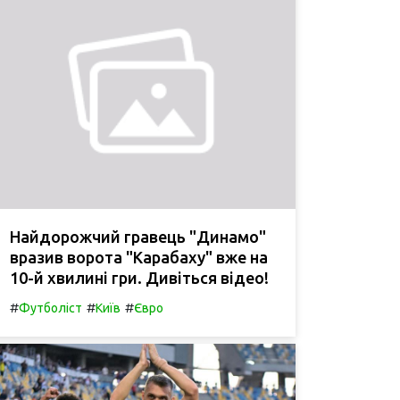
Найдорожчий гравець "Динамо"
вразив ворота "Карабаху" вже на
10-й хвилині гри. Дивіться відео!
#
#
#
Футболіст
Київ
Євро