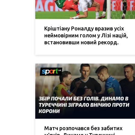
Кріштіану Роналду вразив усіх
неймовірним голом у Лізі націй,
встановивши новий рекорд.
Матч розпочався без забитих
м'ячів. Динамо у Туреччині