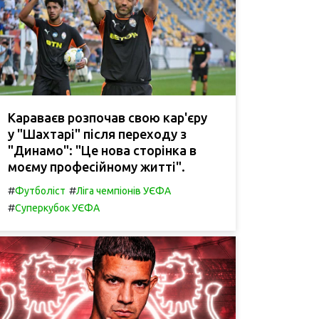
Караваєв розпочав свою кар'єру
у "Шахтарі" після переходу з
"Динамо": "Це нова сторінка в
моєму професійному житті".
#
#
Футболіст
Ліга чемпіонів УЄФА
#
Суперкубок УЄФА