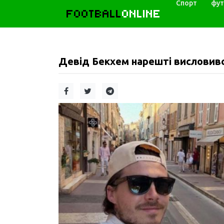
Спорт
фут
FOOTBALL
ONLINE
Девід Бекхем нарешті висловився