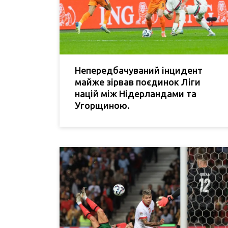
Непередбачуваний інцидент
майже зірвав поєдинок Ліги
націй між Нідерландами та
Угорщиною.