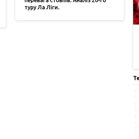
туру Ла Ліги.
Т