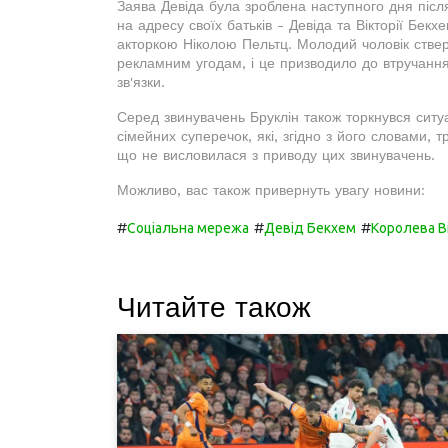
Заява Девіда була зроблена наступного дня післ
на адресу своїх батьків - Девіда та Вікторії Бек
акторкою Ніколою Пельтц. Молодий чоловік ствер
рекламним угодам, і це призводило до втручання
зв'язки.
Серед звинувачень Бруклін також торкнувся ситуац
сімейних суперечок, які, згідно з його словами, 
що не висловилася з приводу цих звинувачень.
Можливо, вас також привернуть увагу новини:
#
#
#
Соціальна мережа
Девід Бекхем
Королева В
Читайте також