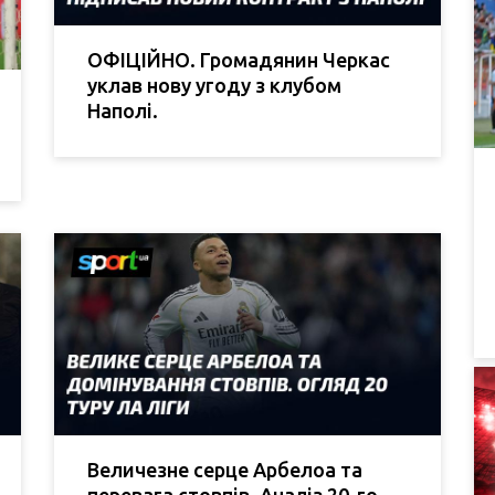
ОФІЦІЙНО. Громадянин Черкас
уклав нову угоду з клубом
Наполі.
Величезне серце Арбелоа та
перевага стовпів. Аналіз 20-го