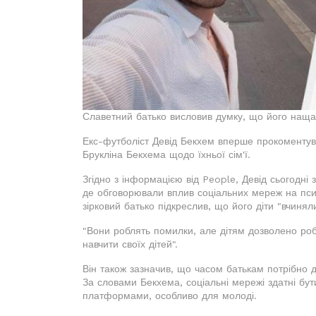
Славетний батько висловив думку, що його наща
Екс-футболіст Девід Бекхем вперше прокоментув
Брукліна Бекхема щодо їхньої сім'ї.
Згідно з інформацією від People, Девід сьогодні
де обговорювали вплив соціальних мереж на псих
зірковий батько підкреслив, що його діти "вчиня
"Вони роблять помилки, але дітям дозволено роб
навчити своїх дітей".
Він також зазначив, що часом батькам потрібно 
За словами Бекхема, соціальні мережі здатні бут
платформами, особливо для молоді.