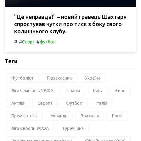
"Це неправда!" – новий гравець Шахтаря
спростував чутки про тиск з боку свого
колишнього клубу.
#
#
#
Спорт
футбол
Теги
Футболіст
Півзахисник
Україна
Ліга чемпіонів УЄФА
Іспанія
Київ
Євро
Англія
Європа
Футбол
Італія
Прем'єр-ліга
Українці
Бразилія
Росія
Ліга Європи УЄФА
Туреччина