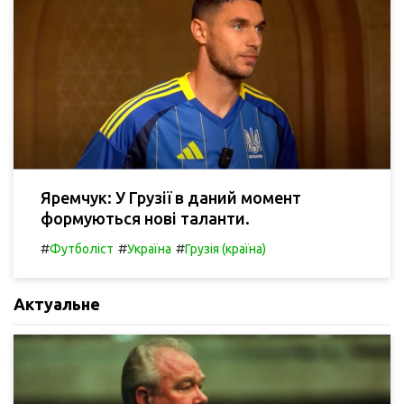
Яремчук: У Грузії в даний момент
формуються нові таланти.
#
#
#
Футболіст
Україна
Грузія (країна)
Актуальне