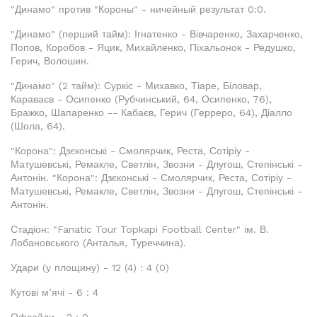
"Динамо" против "Короны" - ничейный результат 0:0.
"Динамо" (перший тайм): Ігнатенко - Вівчаренко, Захарченко,
Попов, Коробов - Яцик, Михайленко, Піхальонок - Редушко,
Герич, Волошин.
"Динамо" (2 тайм): Суркіс - Михавко, Тіаре, Біловар,
Караваєв - Осипенко (Рубчинський, 64, Осипенко, 76),
Бражко, Шапаренко -- Кабаєв, Герич (Герреро, 64), Діалло
(Шола, 64).
"Корона": Дзєконські - Смолярчик, Реста, Сотіріу -
Матушевські, Ремакле, Светлін, Звозни - Длугош, Степінські -
Антонін. "Корона": Дзєконські - Смолярчик, Реста, Сотіріу -
Матушевські, Ремакле, Светлін, Звозни - Длугош, Степінські -
Антонін.
Стадіон: "Fanatic Tour Topkapi Football Center" ім. В.
Лобановського (Анталья, Туреччина).
Удари (у площину) - 12 (4) : 4 (0)
Кутові м’ячі - 6 : 4