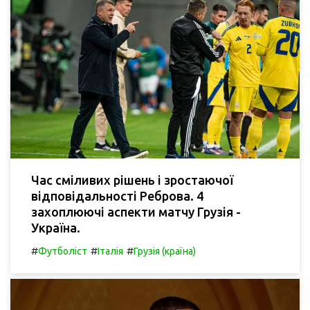
Час сміливих рішень і зростаючої
відповідальності Реброва. 4
захоплюючі аспекти матчу Грузія -
Україна.
#
#
#
Футболіст
Італія
Грузія (країна)