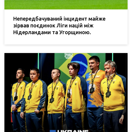
Непередбачуваний інцидент майже
зірвав поєдинок Ліги націй між
Нідерландами та Угорщиною.