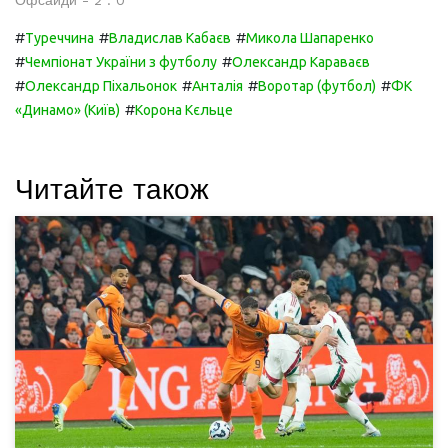
Офсайди - 2 : 0
#
#
#
Туреччина
Владислав Кабаєв
Микола Шапаренко
#
#
Чемпіонат України з футболу
Олександр Караваєв
#
#
#
#
Олександр Піхальонок
Анталія
Воротар (футбол)
ФК
#
«Динамо» (Київ)
Корона Кєльце
Читайте також