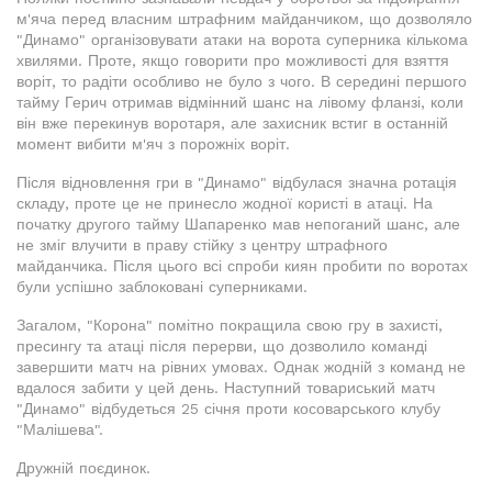
м'яча перед власним штрафним майданчиком, що дозволяло
"Динамо" організовувати атаки на ворота суперника кількома
хвилями. Проте, якщо говорити про можливості для взяття
воріт, то радіти особливо не було з чого. В середині першого
тайму Герич отримав відмінний шанс на лівому фланзі, коли
він вже перекинув воротаря, але захисник встиг в останній
момент вибити м'яч з порожніх воріт.
Після відновлення гри в "Динамо" відбулася значна ротація
складу, проте це не принесло жодної користі в атаці. На
початку другого тайму Шапаренко мав непоганий шанс, але
не зміг влучити в праву стійку з центру штрафного
майданчика. Після цього всі спроби киян пробити по воротах
були успішно заблоковані суперниками.
Загалом, "Корона" помітно покращила свою гру в захисті,
пресингу та атаці після перерви, що дозволило команді
завершити матч на рівних умовах. Однак жодній з команд не
вдалося забити у цей день. Наступний товариський матч
"Динамо" відбудеться 25 січня проти косоварського клубу
"Малішева".
Дружній поєдинок.