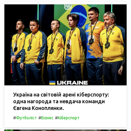
Україна на світовій арені кіберспорту:
одна нагорода та невдача команди
Євгена Коноплянки.
#
#
#
Футболіст
Бізнес
Кіберспорт