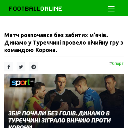
FOOTBALL
ONLINE
Матч розпочався без забитих м'ячів.
Динамо у Туреччині провело нічийну гру з
командою Корона.
#
Спорт