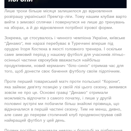
Лише трохи більше місяця залишилося до відновлення
розіграшу української Прем'єр-ліги. Тому нашим клубам варто
вийти з зимової сплячки і повернутися не лише до тренувань
на зборах, а й до відновлення потрібної ігрової форми.
Зокрема, це стосувалось і чинного чемпіона України, київське
"Динамо", яке наразі перебуває в Туреччині вперше під
орудою Ігоря Костюка в якості головного тренера. І оскільки
саме зимовий період у нашому футболі для учасників літньо-
осінньої частини єврокубків вважається найбільш
продуктивним, новий керманич "біло-синіх" отримав час для
того, щоб донести своє бачення футболу своїм підопічним.
Проте перший товариський матч проти польської "Корони",
яка займає дев'яту позицію у своїй лізі цього сезону, виявився
зовсім не про це. Основні гравці "Динамо" отримали
можливість відпочити з самого початку, і лише у другій
половині зустрічі ми побачили більш знайомі прізвища, що
відзначалися в першій частині сезону. Тим не менш, дивно,
але саме до перерви столичний клуб продемонстрував свій
найкращий футбол у цей день.
Поляки постійно зазнавали невдач у боротьбі за підбирання