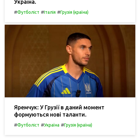
Україна.
#
#
#
Футболіст
Італія
Грузія (країна)
Яремчук: У Грузії в даний момент
формуються нові таланти.
#
#
#
Футболіст
Україна
Грузія (країна)