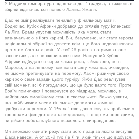
У Мадриді температура піднялася до -1 градуса, а тиждень в
збірній відзначається появою Ламіна Ямаля.
Діас не зміг реалізувати пенальті у фінальному матчі.
Водночас, Кубок Африки добрався до оглядів туру іспанської
Ла Ліги. Браїм упустив можливість, яка могла стати
визначальною в його кар'єрі. Він, безумовно, міг стати героєм
національної збірної та довести всім, що його недооцінювали
протягом багатьох років. У свої 26 років він отримав шанс
засвітитися, але не скористався ним. Наступний Кубок
Африки відбудеться через кілька років, і, ймовірно, не в
Марокко, а на літньому чемпіонаті світу команда, очевидно,
не зможе претендувати на перемогу. Хакімі ризикнув своєю
кар'єрою саме заради цього турніру. Якби Діас реалізував
свій момент, всі б погодилися, що це було варто того. Проте
Браїм помилився і повернувся до Мадрида, можливо, в
найгіршому емоційному стані в своєму житті. Важко уявити,
що найближчим часом він зможе допомогти команді
здобувати перемоги. У "Реала" вже давно існують проблеми з
тренерами фізпідготовки та медиками, і тепер ми перевіримо,
чи дійсно робота клубного психолога є виправданою.
Ми зможемо оцінити результати його праці за якістю виступів
Діаса навесні. А от 20-й тур Ла Ліги, який тільки що відбувся,