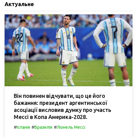
Актуальне
Він повинен відчувати, що це його
бажання: президент аргентинської
асоціації висловив думку про участь
Мессі в Копа Америка-2028.
#
#
#
Іспанія
Бразилія
Ліонель Мессі