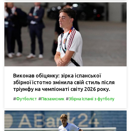
Виконав обіцянку: зірка іспанської
збірної істотно змінила свій стиль після
тріумфу на чемпіонаті світу 2026 року.
#
#
#
Футболіст
Півзахисник
Збірна Іспанії з футболу