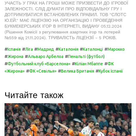
УЧАСТЬ У ГРАХ НА ГРОШІ МОЖЕ ПРИЗВЕСТИ ДО ІГРОВОЇ
ЗАЛЕЖНОСТІ. СЛІД ДУМАТИ ПРО ВІДПОВІДАЛЬНУ ГРУ І
ДОТРИМУВАТИСЯ ВСТАНОВЛЕНИХ ПРАВИЛ. ТОВ "СЛОТС
Ю.ЕЙ." МАЄ ЛІЦЕНЗІЮ НА ОРГАНІЗАЦІЮ І ПРОВЕДЕННЯ
БУКМЕКЕРСЬКИХ ІГОР В ІНТЕРНЕТІ, ВИДАНУ 05.12.2024
(Рішення Комісії з регулювання азартних ігор та лотерей
№559 від 21.11.2024). ТРИВАЛІСТЬ ЛІЦЕНЗІЇ - 5 РОКІВ.
#
#
#
#
#
#
Іспанія
Ліга
Мадрид
Каталонія
Каталонці
Марокко
#
#
#
Жирона
Альваро Арбелоа
Пенальті (футбол)
#
#
#
Футбольний клуб «Барселона»
Кіліан Мбаппе
ФК
#
#
#
«Жирона»
ФК «Севілья»
Велика Британія
Кубок Іспанії
Читайте також