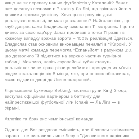
якщо не як перевагу наших футболістів у Каталонії? Ванат
вже досягнув позначки в 7 голів у Ла Лізі, що зрівняло його з
деякими зірками дивізіону. Хоча цього разу він двічі
реалізував пенальті, чи має це значення? Найголовніше, що
клуб довіряє саме Владиславу виконання 11-метрових. І це не
дивно: за свою кар'єру Ванат пробивав з точки 11 разів і в
кожному випадку вражав ворота – 100% реалізація! Здається,
Владислав став основним виконавцем пенальті в "Жироні". У
цьому матчі команда перемогла "Еспаньйол" з рахунком 2:0,
що дозволило їй піднятися на верхню частину турнірної
таблиці. Можливо, навіть європейські кубки стануть
реальністю: лише гірша різниця забитих і пропущених м'ячів
відділяє каталонців від 8 місця, яке, при певних обставинах,
може відкрити двері до Ліги конференцій.
Ліцензований букмекер Betking, частина групи King Group,
виступає офіційним партнером з беттингу для
найпрестижнішої футбольної ліги Іспанії — Ла Ліги — в
Україні.
Атлетіко та брак рис чемпіонської команди.
Одного дня Бог роздавав сміливість, але її запаси закінчилися
зарано - не вистачило лише Леву з "Дивовижного чарівника