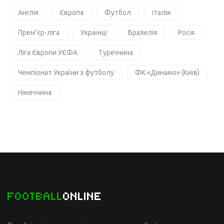
Англія
Європа
Футбол
Італія
Прем'єр-ліга
Українці
Бразилія
Росія
Ліга Європи УЄФА
Туреччина
Чемпіонат України з футболу
ФК «Динамо» (Київ)
Німеччина
FOOTBALL
ONLINE