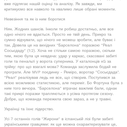
вже підлягає нашій оцінці та аналізу. Як завжди, ми
критикуємо все навколо та хвалимо лише обрані моменти.
Невезіння та як із ним боротися
Ніяк. Жодних шансів. Інколи ти робиш достатньо, але все
одно нічого не вдається. Просто не твій день. Прикро та
сумно відчувати, що нічого не можеш зробити, але буває і
так. Довела це на вихідних "Барселона" поразкою "Реал
Сосьєдаду" (1:2). Хоча не стільки самою поразкою, скільки
тим, якою була ця невдача: удар у каркас, скасовані забиті
голи та пенальті у ворота суперника. У каталонців xG за
трійку: про що взагалі мова? Команда заслужила бодай не
програти. Але MVP поєдинку - Реміро, воротар "Сосьєдада".
"Реал" реалізував ледь не все, що створив. Поступився за
всією можливою статистикою, але переміг. Бо Фортуна була з
ним того вечора. "Барселона" втрачає важливі бали, однак
такі прикрі поразки трапляються з усіма протягом сезону.
Добре, що команда пережила свою зараз, а не у травні.
Українці та їхнє лідерство.
Усі 7 останніх голів "Жирони" в іспанській лізі були забиті
українськими гравцями: як ще можна охарактеризувати це,