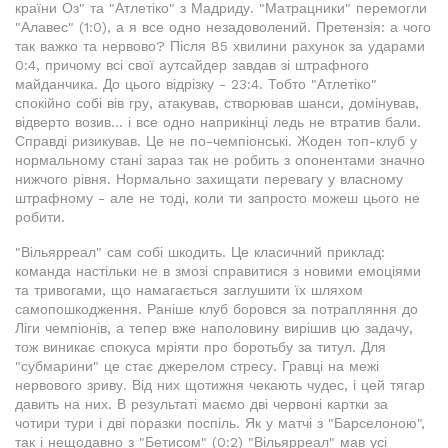
країни Оз" та "Атлетіко" з Мадриду. "Матрацники" перемогли
"Алавес" (1:0), а я все одно незадоволений. Претензія: а чого
так важко та нервово? Після 85 хвилини рахунок за ударами
0:4, причому всі свої аутсайдер завдав зі штрафного
майданчика. До цього відрізку - 23:4. Тобто "Атлетіко"
спокійно собі вів гру, атакував, створював шанси, домінував,
відверто возив... і все одно наприкінці ледь не втратив бали.
Справді ризикував. Це не по-чемпіонські. Жоден топ-клуб у
нормальному стані зараз так не робить з опонентами значно
нижчого рівня. Нормально захищати перевагу у власному
штрафному - але не тоді, коли ти запросто можеш цього не
робити.
"Вільярреал" сам собі шкодить. Це класичний приклад:
команда настільки не в змозі справитися з новими емоціями
та тривогами, що намагається заглушити їх шляхом
самопошкодження. Раніше клуб боровся за потрапляння до
Ліги чемпіонів, а тепер вже наполовину вирішив цю задачу,
тож виникає спокуса мріяти про боротьбу за титул. Для
"субмарини" це стає джерелом стресу. Гравці на межі
нервового зриву. Від них щотижня чекають чудес, і цей тягар
давить на них. В результаті маємо дві червоні картки за
чотири тури і дві поразки поспіль. Як у матчі з "Барселоною",
так і нещодавно з "Бетисом" (0:2) "Вільярреал" мав усі