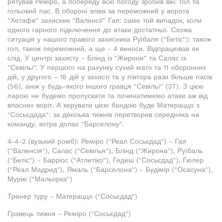
рятував Реміро, а попереду всю погоду зробив він: гол та
гольовий пас. В обороні зліва за переможний у ворота
"Хетафе" захисник "Валенсії" Гая: саме той випадок, коли
одного гарного підключення до атаки достатньо. Схожа
ситуація у нашого правого захисника Руїбаля ("Бетіс"): також
гол, також переможний, а ще - 4 виноси. Відпрацював як
слід. У центрі захисту - Блінд із "Жирони" та Салас із
"Севільї". У першого на рахунку сухий матч та 11 оборонних
дій, у другого - 18 дій у захисті та у півтора рази більше пасів
(56), аніж у будь-якого іншого гравця "Севільї" (37). З цією
парою не будемо пропускати та починатимемо атаки аж від
власних воріт. А керувати цією бандою буде Матераццо з
"Сосьєдада": за декілька тижнів перетворив середняка на
команду, котра долає "Барселону".
4-4-2 (вузький ромб): Реміро ("Реал Сосьєдад") - Гая
("Валенсія"), Салас ("Севілья"), Блінд ("Жирона"), Руїбаль
("Бетіс") - Барріос ("Атлетіко"), Гедеш ("Сосьєдад"), Гюлер
("Реал Мадрид"), Ямаль ("Барселона") - Будімір ("Осасуна"),
Мурікі ("Мальорка")
Тренер туру - Матераццо ("Сосьєдад")
Гравець тижня - Реміро ("Сосьєдад")