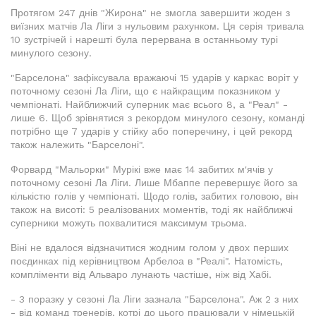
Протягом 247 днів "Жирона" не змогла завершити жоден з
виїзних матчів Ла Ліги з нульовим рахунком. Ця серія тривала
10 зустрічей і нарешті була перервана в останньому турі
минулого сезону.
"Барселона" зафіксувала вражаючі 15 ударів у каркас воріт у
поточному сезоні Ла Ліги, що є найкращим показником у
чемпіонаті. Найближчий суперник має всього 8, а "Реал" -
лише 6. Щоб зрівнятися з рекордом минулого сезону, команді
потрібно ще 7 ударів у стійку або поперечину, і цей рекорд
також належить "Барселоні".
Форвард "Мальорки" Мурікі вже має 14 забитих м'ячів у
поточному сезоні Ла Ліги. Лише Мбаппе перевершує його за
кількістю голів у чемпіонаті. Щодо голів, забитих головою, він
також на висоті: 5 реалізованих моментів, тоді як найближчі
суперники можуть похвалитися максимум трьома.
Віні не вдалося відзначитися жодним голом у двох перших
поєдинках під керівництвом Арбелоа в "Реалі". Натомість,
компліменти від Альваро лунають частіше, ніж від Хабі.
- 3 поразку у сезоні Ла Ліги зазнала "Барселона". Аж 2 з них
- від команд тренерів, котрі до цього працювали у німецькій