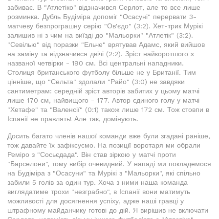
забиває. В "Атлетіко" відзначився Серлот, але то все лише
розминка. Дубль Будіміра допоміг "Осасуні" перервати 3-
матчеву безпрограшну серію "Ов'єдо" (3:2). Хет-трик Мурікі
залишив ні з чим на виїзді до "Мальорки" "Атлетік" (3:2).
"Севілью" від поразки "Ельче" врятував Адамс, який вийшов
на заміну та відзначився двічі (2:2). Зріст найкоротшого з
названої четвірки - 190 см. Всі центральні нападники.
Столиця британського футболу більше не у Британії. Тим
цінніше, що "Сельта" здолали "Райо" (3:0) не завдяки
сантиметрам: середній зріст авторів забитих у цьому матчі
лише 170 см, найвищого - 177. Автор єдиного голу у матчі
"Хетафе" та "Валенсії" (0:1) також лише 172 см. Тож стовпи в
Іспанії не правлять! Але так, домінують.
Досить багато членів нашої команди вже були згадані раніше,
тож давайте їх зафіксуємо. На позиції воротаря ми обрали
Реміро з "Сосьєдада". Він став зіркою у матчі проти
"Барселони", тому вибір очевидний. У нападі ми покладемося
на Будіміра з "Осасуни" та Мурікі з "Мальорки", які спільно
забили 5 голів за один тур. Хоча з ними наша команда
виглядатиме трохи "незграбно", в Іспанії вони матимуть
можливості для досягнення успіху, адже наші гравці у
штрафному майданчику готові до дій. Я вирішив не включати