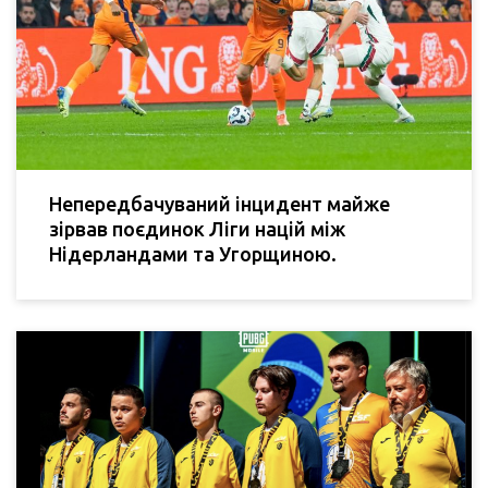
Непередбачуваний інцидент майже
зірвав поєдинок Ліги націй між
Нідерландами та Угорщиною.