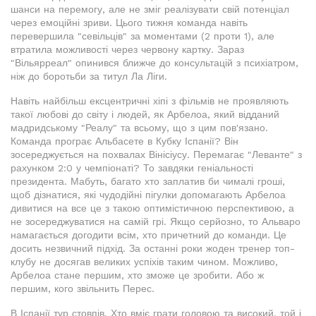
шанси на перемогу, але не зміг реалізувати свій потенціал
через емоційні зриви. Цього тижня команда навіть
перевершила "севільців" за моментами (2 проти 1), але
втратила можливості через червону картку. Зараз
"Вільярреал" опинився ближче до консультацій з психіатром,
ніж до боротьби за титул Ла Ліги.
Навіть найбільш ексцентричні хіпі з фільмів не проявляють
такої любові до світу і людей, як Арбелоа, який відданий
мадридському "Реалу" та всьому, що з цим пов'язано.
Команда програє Альбасете в Кубку Іспанії? Він
зосереджується на похвалах Вінісіусу. Перемагає "Леванте" з
рахунком 2:0 у чемпіонаті? То завдяки геніальності
президента. Мабуть, багато хто заплатив би чималі гроші,
щоб дізнатися, які чудодійні пігулки допомагають Арбелоа
дивитися на все це з такою оптимістичною перспективою, а
не зосереджуватися на самій грі. Якщо серйозно, то Альваро
намагається догодити всім, хто причетний до команди. Це
досить незвичний підхід. За останні роки жоден тренер топ-
клубу не досягав великих успіхів таким чином. Можливо,
Арбелоа стане першим, хто зможе це зробити. Або ж
першим, кого звільнить Перес.
В Іспанії тур стовпів. Хто вміє грати головою та високий, той і