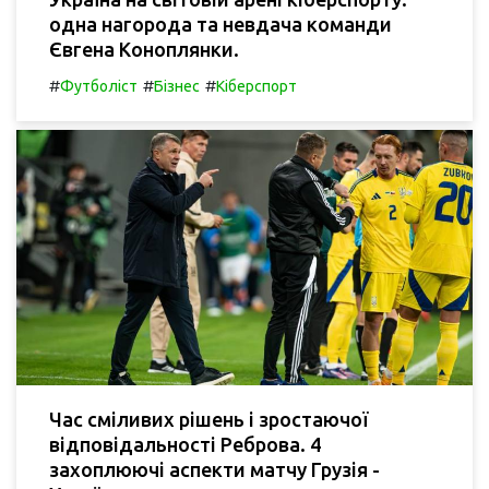
одна нагорода та невдача команди
Євгена Коноплянки.
#
#
#
Футболіст
Бізнес
Кіберспорт
Час сміливих рішень і зростаючої
відповідальності Реброва. 4
захоплюючі аспекти матчу Грузія -