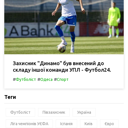
Захисник "Динамо" був внесений до
складу іншої команди УПЛ - Футбол24.
#
#
#
Футболіст
Одеса
Спорт
Теги
Футболіст
Півзахисник
Україна
Ліга чемпіонів УЄФА
Іспанія
Київ
Євро