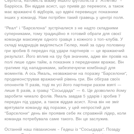
Серлота, натомість візьму іншого футболіста з "Атлетіко" -
Барріоса. Він віддав асист, що привів до перемоги, а також
має вражаючі 6 відборів, що вдвічі перевищує показники
інших у команді. Нам потрібен такий гравець у центрі поля.
"Реал" і "Барселона" зустрічалися з не надто складними
суперниками, тому традиційно я готовий обрати для своєї
команди максимум одного гравця з кожного з топ-клубів. У
складі мадридців виділяється Гюлер, який за одну половину
гри зробив 8 передач під удари партнерів — це вражаючий
результат. Його вплив на гру був значним, адже він провів на
полі лише один тайм, а показник з передачами вражає. Він
гратиме під нападниками, забезпечуючи комбінації для
моментів. А ось Ямаль, незважаючи на поразку "Барселони",
продемонстрував вражаючий рівень гри. Він обіграв своїх
опонентів 11 разів, тоді як усі його партнери разом взяті —
лише 8 разів, а гравці "Сосьєдада" — 6. Це дозволило йому
заробити чимало фолів. Ямаль завдав 5 ударів і зробив 7
передач під удари, а також віддав асист. Хоча він не зміг
врятувати команду від поразки, у цей непростий для
"Барселони" день він проявив себе як справжній лідер, коли
команда потребувала саме такого. Він це заслужив.
Останній наш півзахисник - Гедеш із "Сосьєдада". Позаду