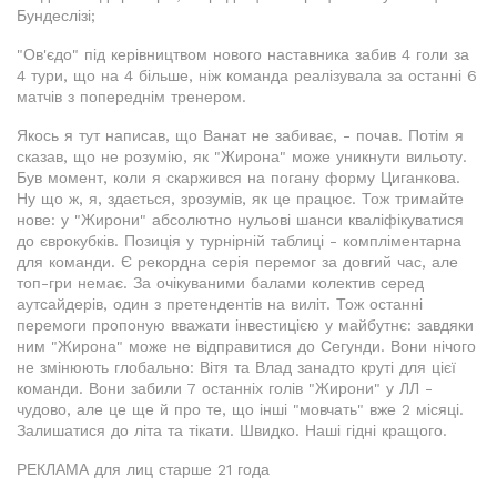
Бундеслізі;
"Ов'єдо" під керівництвом нового наставника забив 4 голи за
4 тури, що на 4 більше, ніж команда реалізувала за останні 6
матчів з попереднім тренером.
Якось я тут написав, що Ванат не забиває, - почав. Потім я
сказав, що не розумію, як "Жирона" може уникнути вильоту.
Був момент, коли я скаржився на погану форму Циганкова.
Ну що ж, я, здається, зрозумів, як це працює. Тож тримайте
нове: у "Жирони" абсолютно нульові шанси кваліфікуватися
до єврокубків. Позиція у турнірній таблиці - компліментарна
для команди. Є рекордна серія перемог за довгий час, але
топ-гри немає. За очікуваними балами колектив серед
аутсайдерів, один з претендентів на виліт. Тож останні
перемоги пропоную вважати інвестицією у майбутнє: завдяки
ним "Жирона" може не відправитися до Сегунди. Вони нічого
не змінюють глобально: Вітя та Влад занадто круті для цієї
команди. Вони забили 7 останніх голів "Жирони" у ЛЛ -
чудово, але це ще й про те, що інші "мовчать" вже 2 місяці.
Залишатися до літа та тікати. Швидко. Наші гідні кращого.
РЕКЛАМА для лиц старше 21 года