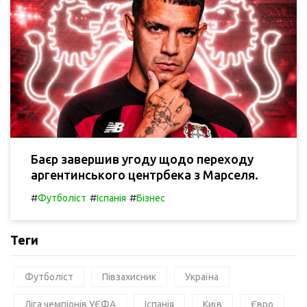
Баєр завершив угоду щодо переходу
аргентинського центрбека з Марселя.
#
#
#
Футболіст
Іспанія
Бізнес
Теги
Футболіст
Півзахисник
Україна
Ліга чемпіонів УЄФА
Іспанія
Київ
Євро