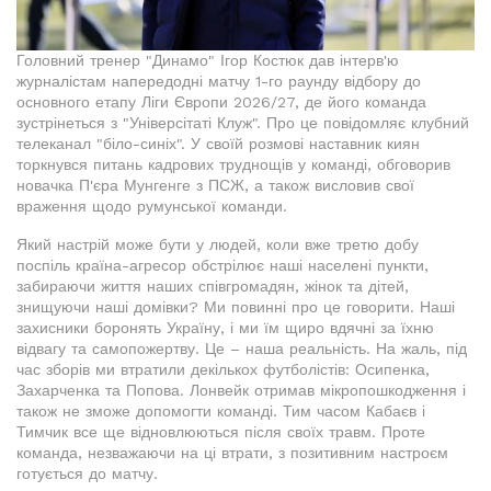
Головний тренер "Динамо" Ігор Костюк дав інтерв'ю
журналістам напередодні матчу 1-го раунду відбору до
основного етапу Ліги Європи 2026/27, де його команда
зустрінеться з "Універсітаті Клуж". Про це повідомляє клубний
телеканал "біло-синіх". У своїй розмові наставник киян
торкнувся питань кадрових труднощів у команді, обговорив
новачка П'єра Мунгенге з ПСЖ, а також висловив свої
враження щодо румунської команди.
Який настрій може бути у людей, коли вже третю добу
поспіль країна-агресор обстрілює наші населені пункти,
забираючи життя наших співгромадян, жінок та дітей,
знищуючи наші домівки? Ми повинні про це говорити. Наші
захисники боронять Україну, і ми їм щиро вдячні за їхню
відвагу та самопожертву. Це – наша реальність. На жаль, під
час зборів ми втратили декількох футболістів: Осипенка,
Захарченка та Попова. Лонвейк отримав мікропошкодження і
також не зможе допомогти команді. Тим часом Кабаєв і
Тимчик все ще відновлюються після своїх травм. Проте
команда, незважаючи на ці втрати, з позитивним настроєм
готується до матчу.