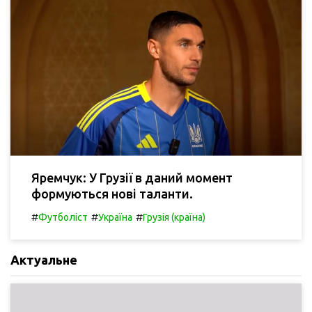
Яремчук: У Грузії в даний момент
формуються нові таланти.
#
#
#
Футболіст
Україна
Грузія (країна)
Актуальне