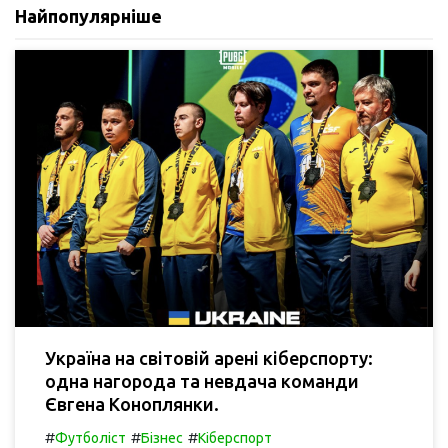
Найпопулярніше
Україна на світовій арені кіберспорту:
одна нагорода та невдача команди
Євгена Коноплянки.
#
#
#
Футболіст
Бізнес
Кіберспорт