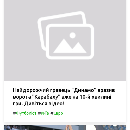
Найдорожчий гравець "Динамо" вразив
ворота "Карабаху" вже на 10-й хвилині
гри. Дивіться відео!
#
#
#
Футболіст
Київ
Євро