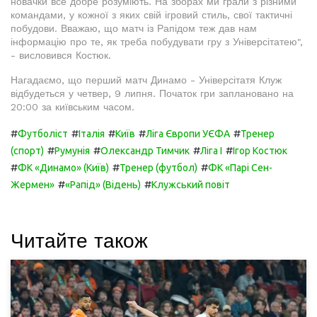
новачки все добре розуміють. На зборах ми грали з різними
командами, у кожної з яких свій ігровий стиль, свої тактичні
побудови. Вважаю, що матч із Рапідом теж дав нам
інформацію про те, як треба побудувати гру з Універсітатею",
- висловився Костюк.
Нагадаємо, що перший матч Динамо - Універсітатя Клуж
відбудеться у четвер, 9 липня. Початок гри заплановано на
20:00 за київським часом.
#
#
#
#
#
Футболіст
Італія
Київ
Ліга Європи УЄФА
Тренер
#
#
#
#
(спорт)
Румунія
Олександр Тимчик
Ліга I
Ігор Костюк
#
#
#
ФК «Динамо» (Київ)
Тренер (футбол)
ФК «Парі Сен-
#
#
Жермен»
«Рапід» (Відень)
Клужський повіт
Читайте також