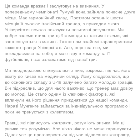
Ця команда вражає і заслуговує на визнання. У
попередньому чемпіонаті Румунії вона зайняла почесне друге
місце. Має гармонійний склад. Протягом останніх шести
місяців її очолює італійський тренер, з приходом якого
Універсітатя почала показувати позитивні результати. Ми
добре знаємо стиль гри цієї команди та тактичні схеми, які
застосовуються в матчах. Також нам знайомі характеристики
кожного гравця Універсітаті. Але, перш за все, ми
покладаємося на себе; я маю віру в команду та її
футболістів, і все залежатиме від нашої гри.
Ми неодноразово спілкувалися з ним, зокрема, під час його
візиту до Києва на медичний огляд. Йому сподобалося, що
до основного складу з U-19 залучено багато молодих гравців.
Він підкреслив, що для нього важливо, що тренер має довіру
до молоді. Це стало одним із ключових факторів, які
вплинули на його рішення приєднатися до нашої команди.
Наразі Мунгенге займається за індивідуальною програмою і
поки не тренується з колективом.
Гравці, які підписують контракти, розуміють ризики. Ми ці
ризики теж розуміємо. Але ніхто нічого не може гарантувати.
Однак усе це проговорюється під час підписання контракту,