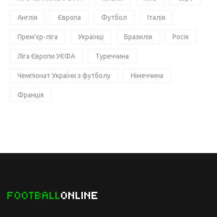
Англія
Європа
Футбол
Італія
Прем'єр-ліга
Українці
Бразилія
Росія
Ліга Європи УЄФА
Туреччина
Чемпіонат України з футболу
Німеччина
Франція
FOOTBALL
ONLINE