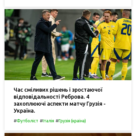
Час сміливих рішень і зростаючої
відповідальності Реброва. 4
захоплюючі аспекти матчу Грузія -
Україна.
#
#
#
Футболіст
Італія
Грузія (країна)