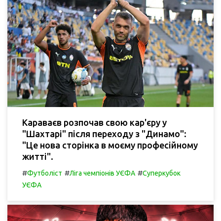
Караваєв розпочав свою кар'єру у
"Шахтарі" після переходу з "Динамо":
"Це нова сторінка в моєму професійному
житті".
#
#
#
Футболіст
Ліга чемпіонів УЄФА
Суперкубок
УЄФА