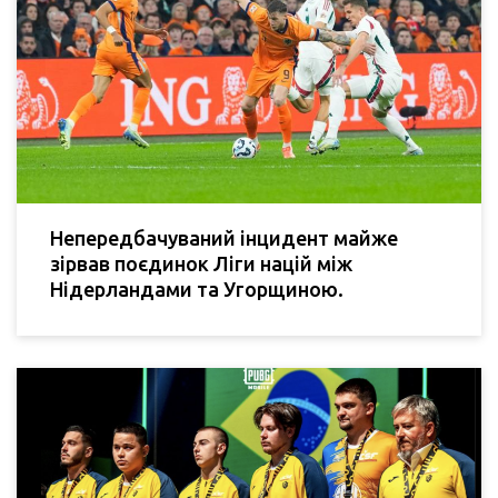
Непередбачуваний інцидент майже
зірвав поєдинок Ліги націй між
Нідерландами та Угорщиною.